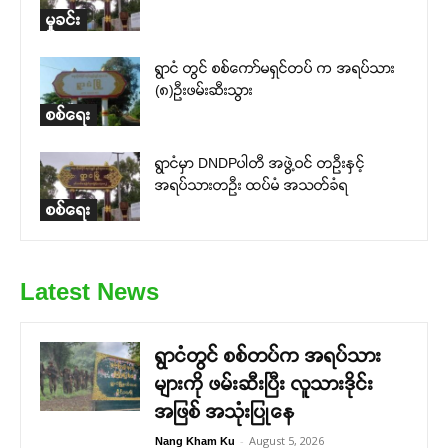
မှုခင်း
ရွာငံ တွင် စစ်ကော်မရှင်တပ် က အရပ်သား
(၈)ဦးဖမ်းဆီးသွား
စစ်ရေး
ရွာငံမှာ DNDPပါတီ အဖွဲ့ဝင် တဦးနှင့်
အရပ်သားတဦး ထပ်မံ အသတ်ခံရ
စစ်ရေး
Latest News
ရွာငံတွင် စစ်တပ်က အရပ်သား
များကို ဖမ်းဆီးပြီး လူသားဒိုင်း
အဖြစ် အသုံးပြုနေ
-
August 5, 2026
Nang Kham Ku