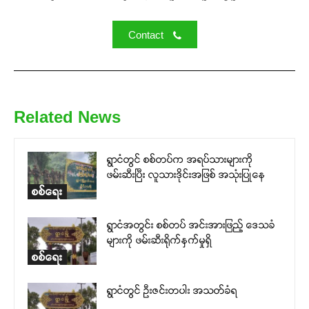
Contact
Related News
ရွာငံတွင် စစ်တပ်က အရပ်သားများကို
ဖမ်းဆီးပြီး လူသားဒိုင်းအဖြစ် အသုံးပြုနေ
စစ်ရေး
ရွာငံအတွင်း စစ်တပ် အင်းအားဖြည့် ဒေသခံ
များကို ဖမ်းဆီးရိုက်နှက်မှုရှိ
စစ်ရေး
ရွာငံတွင် ဦးဇင်းတပါး အသတ်ခံရ