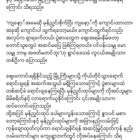
ကြောင်း သိရသည်။
“ကျနော့်အမေဆို မုန်ညှင်းစိုက်ပြီး ကျနော့်ကို ကျောင်းထားတာ၊
အခုဆို ကျောင်းပါ ထွက်ရတော့မယ်။ ကျောင်းထွက်ရင်လည်း
အလုပ်က ရှာရခက်တယ်၊ ပွဲစားတွေက ဈေးအရမ်းနှိမ်တော့
တောင်သူတွေပဲ အဆင်မပြေ ဖြစ်ကြရတယ်။ ပင်ပန်းသမျှ မော
သမျှ ဘာမှ အဖတ်မတင်ဘူး”ဟု ရွာငံဒေသခံ လူငယ်အမျိုးသား
တစ်ဦးက ပြောသည်။
ဈေးကောင်းရရှိနိုင်သည့် မြို့ကြီးများသို့ ကိုယ်တိုင်သွားရောက်
ရောင်းချရန် အဆက်အသွယ် မရှိကြသောကြောင့် ပွဲစားများထံ
တစ်ဆင့်ခံ ရောင်းချနေကြရပြီး မုန်ညှင်းထုပ်များကို လိုအပ်သူများ
မိမိစရိတ်နှင့် လာရောက်ယူနိုင်ကြောင်း ၎င်းအမျိုးသားက
ထပ်လောင်းပြောသည်။
ထို့အပြင် မုန်ညှင်းထုပ် ပေါများလွန်းသောကြောင့် နွားပင် မစား
တော့ကြောင်းနှင့် မုန်ညှင်းထုပ်များကို အခြားနည်းလမ်းဖြင့်
ကုန်ချောထုတ်လုပ်ကာ ရောင်းချနိုင်ရန် အဆင့်မြှင့်ထုတ်ကုန် နည်း
လမ်းကောင်းများ ကျေးရွာဘက်တွင် လိုအပ်နေကြောင်း သိရ