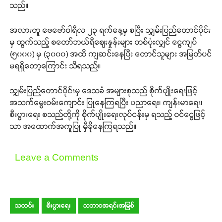
သည်။
အလားတူ ဖေဖော်ဝါရီလ ၂၃ ရက်နေ့မှ စပြီး သျှမ်းပြည်တောင်ပိုင်း
မှ ထွက်သည့် စတော်ဘယ်ရီဈေးနှုန်းများ တစ်ပုံးလျှင် ငွေကျပ်
(၅၀၀၀) မှ (၃၀၀၀) အထိ ကျဆင်းနေပြီး တောင်သူများ အမြတ်ပင်
မရရှိတော့ကြောင်း သိရသည်။
သျှမ်းပြည်တောင်ပိုင်းမှ ဒေသခံ အများစုသည် စိုက်ပျိုးရေးဖြင့်
အသက်မွေးဝမ်းကျောင်း ပြုနေကြရပြီး ပညာရေး၊ ကျန်းမာရေး၊
စီးပွားရေး စသည်တို့ကို စိုက်ပျိုးရေးလုပ်ငန်းမှ ရသည့် ဝင်ငွေဖြင့်
သာ အထောက်အကူပြု မှီခိုနေကြရသည်။
Leave a Comments
သတင်း
စီးပွားရေး
သဘာဝအရင်းအမြစ်