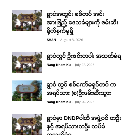
ရွာငံအတွင်း စစ်တပ် အင်း
အားဖြည့် ဒေသခံများကို ဖမ်းဆီး
ရိုက်နှက်မှုရှိ
-
August 3, 2026
SHAN
ရွာငံတွင် ဦးဇင်းတပါး အသတ်ခံရ
-
July 22, 2026
Nang Kham Ku
ရွာငံ တွင် စစ်ကော်မရှင်တပ် က
အရပ်သား (၈)ဦးဖမ်းဆီးသွား
-
July 20, 2026
Nang Kham Ku
ရွာငံမှာ DNDPပါတီ အဖွဲ့ဝင် တဦး
နှင့် အရပ်သားတဦး ထပ်မံ