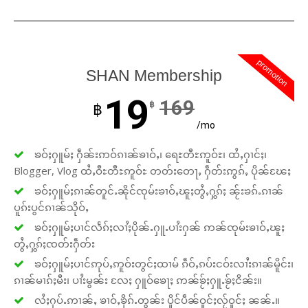
promotion
SHAN Membership
19
169
฿
฿
/mo
ၶဝ်ႈႁူမ်ႈ ႁဵၼ်းဢဝ်ၵၢၼ်ၶၢဝ်ႇ၊ ရေႊတီႊဢူဝ်ႊ၊ ထႆႇႁၢင်ႈ၊
Blogger, Vlog ထႆႇဝီႊတီႊဢူဝ်ႊ တတ်းတေႃႇ ႁဵတ်းဢွၵ်ႇ ပိုၼ်ၽႄႈ
ၶဝ်ႈႁူမ်ႈၵၢၼ်တူင်ႉၼိုင်ၸုမ်းၶၢဝ်ႇၽူႈတွႆႇႁွၵ်ႈ ၼႂ်းၶၵ်ႉၵၢၼ်
ပူၵ်းပွင်ၵၢၼ်သိုဝ်ႇ
ၶဝ်ႈႁူမ်ႈပၢင်လႅၵ်ႈလၢႆႈပိုၼ်ႉႁူႉပၢႆးႁၼ် ဢၼ်ၸုမ်းၶၢဝ်ႇၽူႈ
တွႆႇႁွၵ်ႈၸတ်းႁဵတ်း
ၶဝ်ႈႁူမ်ႈပၢင်ဢုပ်ႇဢူဝ်းတွင်ႈထၢမ် ၵဵဝ်ႇၵပ်းငဝ်းလၢႆးၵၢၼ်မိူင်း၊
ၵၢၼ်မၢၵ်ႈမီး၊ ပၢႆးမွၼ်း လႄႈ ႁူဝ်ၶေႃႈ ဢၼ်ၶႂ်ႈႁူႉၶႂ်ႈငိၼ်း။
လႆႈႁပ်ႉဢၢၼ်ႇ ၶၢဝ်ႇၶိုၵ်ႉတွၼ်း ပိူင်ပဵၼ်ဝူင်ႈလႂ်ဝူင်ႈ ၼၼ်ႉ။