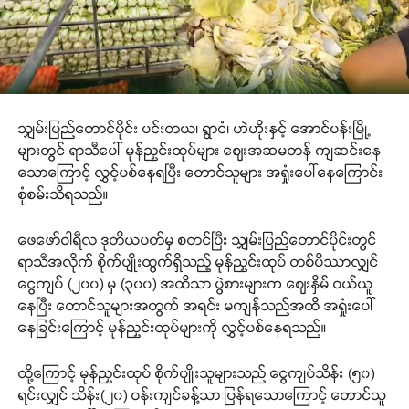
သျှမ်းပြည်တောင်ပိုင်း ပင်းတယ၊ ရွာငံ၊ ဟဲဟိုးနှင့် အောင်ပန်းမြို့
များတွင် ရာသီပေါ် မုန်ညှင်းထုပ်များ ဈေးအဆမတန် ကျဆင်းနေ
သောကြောင့် လွှင့်ပစ်နေရပြီး တောင်သူများ အရှုံးပေါ်နေကြောင်း
စုံစမ်းသိရသည်။
ဖေဖော်ဝါရီလ ဒုတိယပတ်မှ စတင်ပြီး သျှမ်းပြည်တောင်ပိုင်းတွင်
ရာသီအလိုက် စိုက်ပျိုးထွက်ရှိသည့် မုန်ညှင်းထုပ် တစ်ပိဿာလျှင်
ငွေကျပ် (၂၀၀) မှ (၃၀၀) အထိသာ ပွဲစားများက ဈေးနှိမ် ဝယ်ယူ
နေပြီး တောင်သူများအတွက် အရင်း မကျန်သည်အထိ အရှုံးပေါ်
နေခြင်းကြောင့် မုန်ညှင်းထုပ်များကို လွှင့်ပစ်နေရသည်။
ထို့ကြောင့် မုန်ညှင်းထုပ် စိုက်ပျိုးသူများသည် ငွေကျပ်သိန်း (၅၀)
ရင်းလျှင် သိန်း(၂၀) ဝန်းကျင်ခန့်သာ ပြန်ရသောကြောင့် တောင်သူ