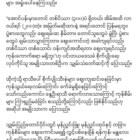
များ အရှုံးပေါ်နေကြသည်။
“အောင်ပန်းမှာတောင် တစ်ပိဿာ (၃၀၀)ပဲ ရှိတယ်၊ အိမ်အထိ လာ
ဝယ်ရင် (၂၀၀)တဲ့။ အမြတ်မဆိုထားနဲ့ အရင်းတောင် ပြန်မရဘူး၊
ပွဲစားတွေလည်း ဈေးရမ်းဆ နှိမ်တာ။ တောင်သူတွေပဲ မွဲပြီး ပွဲစား
တွေပဲ ချမ်းသာသွားကြတာ။ ဈေးကောင်းတဲ့ အခါကျရင်လည်း
တစ်ပိဿာ တစ်သောင်း ဝန်းကျင်အထိရတာ၊ စျေးကျရင်လည်း
ကုန်းကောက်စရာ မရှိဘူး”ဟု ပင်းတယဒေသခံ စိုက်ပျိုးရေး
လုပ်ကိုင်သူ အမျိုးသားတစ်ဦးက သျှမ်းသံတော်ဆင့်ကို ပြောသည်။
ထိုကဲ့သို့ ရာသီပေါ် စိုက်ပျိုးသီးနှံများ ဈေးကျဆင်းနေခြင်းမှာ
ကုန်သွယ်ရေးလမ်းကြောင်း ခက်ခဲမှုရှိနေခြင်းကြောင့်
သော်လည်းကောင်း၊ နွေဦးရာသီ ရောက်လာသောကြောင့် ကုန်စိမ်း
များ ကြာရှည်မခံခြင်း စသည်တို့ကြောင့်လည်း ဖြစ်နိုင်သည်ဟု
အဆိုပါ အမျိုးသားက ပြောသည်။
သျှမ်းပြည်တောင်ပိုင်းတွင် မုန်ညှင်းဖြူ၊ မုန်ညှင်းထုပ်နှင့် တခြား
ကုန်စိမ်းများ ဈေးကောင်းမရ၍ လွှင့်ပစ်နေချိန် ရန်ကုန်၊ မန္တလေး
နှင့် အခြားသော မြို့ကြီးများတွင် ဈေးကြီးပေး၍ ဝယ်စားနေရ