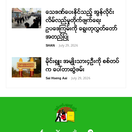
သေဒဏ်ပေးနိုင်သည့် အွန်လိုင်း
လိမ်လည်မှုတိုက်ဖျက်ရေး
ဥပဒေကြမ်းကို ရွေးတုလွှတ်တော်
အတည်ပြု
-
July 29, 2026
SHAN
မိုင်းရှူး အမျိုးသား၄ဉီးကို စစ်တပ်
က ပေါ်တာဆွဲဖမ်း
-
July 29, 2026
Sai Hseng Aai