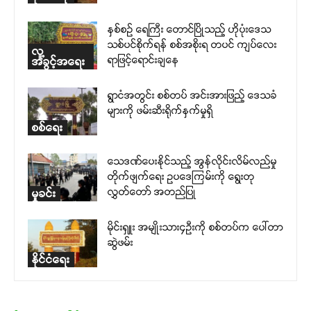
နှစ်စဉ် ရေကြီး တောင်ပြိုသည့် ဟိုပုံးဒေသ
သစ်ပင်စိုက်ရန် စစ်အစိုးရ တပင် ကျပ်လေး
လူ့
ရာဖြင့်ရောင်းချနေ
အခွင့်အရေး
ရွာငံအတွင်း စစ်တပ် အင်းအားဖြည့် ဒေသခံ
များကို ဖမ်းဆီးရိုက်နှက်မှုရှိ
စစ်ရေး
သေဒဏ်ပေးနိုင်သည့် အွန်လိုင်းလိမ်လည်မှု
တိုက်ဖျက်ရေး ဥပဒေကြမ်းကို ရွေးတု
လွှတ်တော် အတည်ပြု
မှုခင်း
မိုင်းရှူး အမျိုးသား၄ဉီးကို စစ်တပ်က ပေါ်တာ
ဆွဲဖမ်း
နိုင်ငံရေး