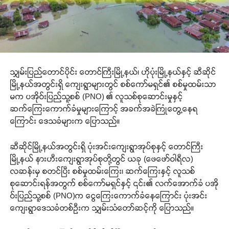
သျှမ်းပြည်တောင်ပိုင်း တောင်ကြီးမြို့နယ်၊ ဟိုပုံးမြို့နယ်နှင့် ဆီဆိုင်
မြို့နယ်အတွင်းရှိ ကျေးရွာများတွင် စစ်ကော်မရှင်၏ စစ်မှုထမ်းသာ
မက ပအိုဝ်းပြည်သူ့စစ် (PNO) ၏ လူသစ်စုဆောင်းမှုနှင့်
ဆက်ကြေးကောက်ခံမှုများကြောင့် အခက်အခဲကြုံတွေ့နေရ
ကြောင်း ဒေသခံများက ပြောသည်။
ဆီဆိုင်မြို့နယ်အတွင်းရှိ ပုံးအင်းကျေးရွာအုပ်စုနှင့် တောင်ကြီး
မြို့နယ် နားဟီးကျေးရွာအုပ်စုတို့တွင် ယခု (ဖေဖော်ဝါရီလ)
လဆန်းမှ စတင်ပြီး စစ်မှုထမ်းကြေး၊ ဆက်ကြေးနှင့် လူသစ်
စုဆောင်းရန်အတွက် စစ်ကော်မရှင်နှင့် ၎င်း၏ လက်အောက်ခံ ပအို
ဝ်းပြည်သူ့စစ် (PNO)က ငွေကြေးကောက်ခံနေကြောင်း ပုံးအင်း
ကျေးရွာဒေသခံတစ်ဦးက သျှမ်းသံတော်ဆင့်ကို ပြောသည်။