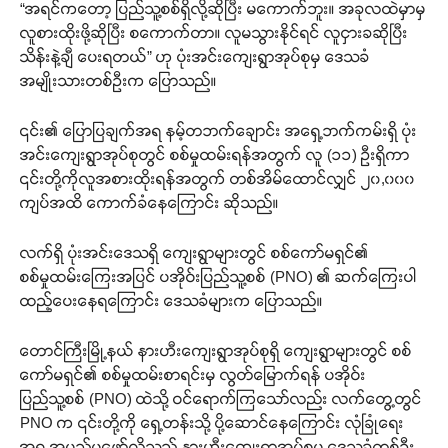
“အရင်ကတော့ ပြည်သူ့စစ်ရှိလို့ဆိုပြီး မကောက်ဘူး။ အခုလထဲမှာမှ
လူစားထိုးဖို့ဆိုပြီး စကောက်တာ။ လူမသွားနိုင်ရင် လူငှားခဆိုပြီး
သိန်းနဲ့ချီ ပေးရတယ်” ဟု ပုံးအင်းကျေးရွာအုပ်စုမှ ဒေသခံ
အမျိုးသားတစ်ဦးက ပြောသည်။
၎င်း၏ ပြောပြချက်အရ နမ့်တဘက်ချောင်း အရှေ့ဘက်ကမ်းရှိ ပုံး
အင်းကျေးရွာအုပ်စုတွင် စစ်မှုထမ်းရန်အတွက် လူ (၁၁) ဦးရှိကာ
၎င်းတို့ကိုလူအစားထိုးရန်အတွက် တစ်အိမ်ထောင်လျှင် ၂၀,၀၀၀
ကျပ်အထိ ကောက်ခံနေကြောင်း ဆိုသည်။
လက်ရှိ ပုံးအင်းဒေသရှိ ကျေးရွာများတွင် စစ်ကော်မရှင်၏
စစ်မှုထမ်းကြေးအပြင် ပအိုဝ်းပြည်သူ့စစ် (PNO) ၏ ဆက်ကြေးပါ
ထည့်ပေးနေရကြောင်း ဒေသခံများက ပြောသည်။
တောင်ကြီးမြို့နယ် နားဟီးကျေးရွာအုပ်စုရှိ ကျေးရွာများတွင် စစ်
ကော်မရှင်၏ စစ်မှုထမ်းစာရင်းမှ လွတ်မြောက်ရန် ပအိုဝ်း
ပြည်သူ့စစ် (PNO) ထဲသို့ ဝင်ရောက်ကြသော်လည်း လက်တွေ့တွင်
PNO က ၎င်းတို့ကို ရှေ့တန်းသို့ ပို့ဆောင်နေကြောင်း လုံခြုံရေး
အရ အမည်မဖော်လိုသည့် နားဟီးကျေးရွာအုပ်စုမှ ဒေသခံတစ်ဦး