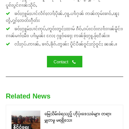
ပူၵ်းပွင်ၵၢၼ်သိုဝ်ႇ
ၶဝ်ႈႁူမ်ႈပၢင်လႅၵ်ႈလၢႆႈပိုၼ်ႉႁူႉပၢႆးႁၼ် ဢၼ်ၸုမ်းၶၢဝ်ႇၽူႈ
တွႆႇႁွၵ်ႈၸတ်းႁဵတ်း
ၶဝ်ႈႁူမ်ႈပၢင်ဢုပ်ႇဢူဝ်းတွင်ႈထၢမ် ၵဵဝ်ႇၵပ်းငဝ်းလၢႆးၵၢၼ်မိူင်း၊
ၵၢၼ်မၢၵ်ႈမီး၊ ပၢႆးမွၼ်း လႄႈ ႁူဝ်ၶေႃႈ ဢၼ်ၶႂ်ႈႁူႉၶႂ်ႈငိၼ်း။
လႆႈႁပ်ႉဢၢၼ်ႇ ၶၢဝ်ႇၶိုၵ်ႉတွၼ်း ပိူင်ပဵၼ်ဝူင်ႈလႂ်ဝူင်ႈ ၼၼ်ႉ။
Contact
Related News
မြေသိမ်းခံရသည့် ဟိုပုံးဒေသခံများ တရား
မျှတမှု မရရှိသေး
နိုင်ငံရေး