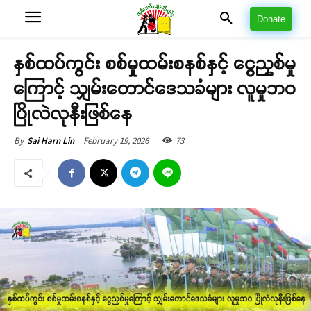
Donate
နှစ်ထပ်ကွင်း စစ်မှုထမ်းစနစ်နှင့် ငွေညှစ်မှု
ကြောင့် သျှမ်းတောင်ဒေသခံများ လူမှုဘဝ
ပြိုလဲလုနီးဖြစ်နေ
February 19, 2026
73
By
Sai Harn Lin