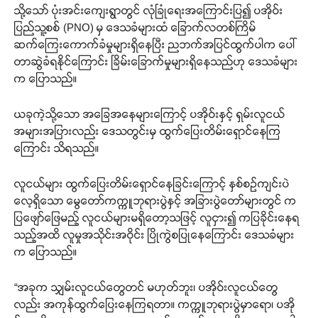
သို့သော် ပုံးအင်းကျေးရွာတွင် လုံခြုံရေးအကြောင်းပြ၍ ပအိုဝ်း
ပြည်သူ့စစ် (PNO) မှ ဒေသခံများထံ ခြောက်လတစ်ကြိမ်
ဆက်ကြေးကောက်ခံမှုများရှိနေပြီး ညဘက်အပြင်ထွက်ပါက ပေါ်
တာဆွဲခံရနိုင်ကြောင်း ခြိမ်းခြောက်မှုများရှိနေသည်ဟု ဒေသခံများ
က ပြောသည်။
ယခုကဲ့သို့သော အခြေအနေများကြောင့် ပအိုဝ်းနှင့် ရှမ်းလူငယ်
အများအပြားလည်း ဒေသတွင်းမှ ထွက်ပြေးတိမ်းရှောင်နေကြ
ကြောင်း သိရသည်။
လူငယ်များ ထွက်ပြေးတိမ်းရှောင်နေခြင်းကြောင့် နှစ်စဉ်ကျင်းပဲ
လေ့ရှိသော မွေတော်ကက္ကူဘုရားပွဲနှင့် အခြားပွဲတော်များတွင် က
ပြဖျော်ဖြေမည့် လူငယ်များမရှိတော့သဖြင့် လူငှား၍ ကပြခိုင်းနေရ
သည့်အထိ လူမှုအသိုင်းအဝိုင်း ပြိုကွဲစပြုနေကြောင်း ဒေသခံများ
က ပြောသည်။
“အခုက သျှမ်းလူငယ်တွေတင် မဟုတ်ဘူး၊ ပအိုဝ်းလူငယ်တွေ
လည်း အကုန်ထွက်ပြေးနေကြရတာ။ ကက္ကူဘုရားပွဲမှာရော၊ ပအို