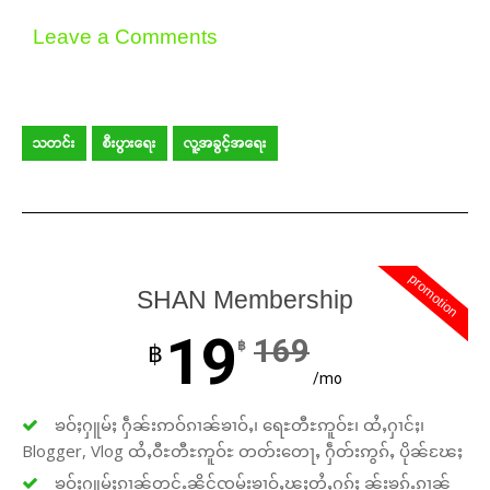
Leave a Comments
သတင်း
စီးပွားရေး
လူ့အခွင့်အရေး
promotion
SHAN Membership
19
169
฿
฿
/mo
ၶဝ်ႈႁူမ်ႈ ႁဵၼ်းဢဝ်ၵၢၼ်ၶၢဝ်ႇ၊ ရေႊတီႊဢူဝ်ႊ၊ ထႆႇႁၢင်ႈ၊
Blogger, Vlog ထႆႇဝီႊတီႊဢူဝ်ႊ တတ်းတေႃႇ ႁဵတ်းဢွၵ်ႇ ပိုၼ်ၽႄႈ
ၶဝ်ႈႁူမ်ႈၵၢၼ်တူင်ႉၼိုင်ၸုမ်းၶၢဝ်ႇၽူႈတွႆႇႁွၵ်ႈ ၼႂ်းၶၵ်ႉၵၢၼ်