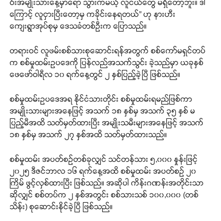
ဝ်းအမျိုးသားနေ့မှာရော သွားကမယ့် လူငယ်တွေ မရှိတော့ဘူး။ ဒါ
ကြောင့် လူငှားပြီးတော့မှ ကခိုင်းနေရတယ်” ဟု နားဟီး
ကျေးရွာအုပ်စုမှ ဒေသခံတစ်ဦးက ပြောသည်။
တရားဝင် လူဖမ်းစစ်သားစုဆောင်းရန်အတွက် စစ်ကော်မရှင်တပ်
က စစ်မှုထမ်းဥပဒေကို ပြန်လည်အသက်သွင်း ခဲ့သည်မှာ ယခုနှစ်
ဖေဖော်ဝါရီလ ၁၀ ရက်နေ့တွင် ၂ နှစ်ပြည့်ခဲ့ပြီ ဖြစ်သည်။
စစ်မှုထမ်းဥပဒေအရ နိုင်ငံသားတိုင်း စစ်မှုထမ်းရမည်ဖြစ်ကာ
အမျိုးသားများအနေဖြင့် အသက် ၁၈ နှစ်မှ အသက် ၃၅ နှစ် မ
ပြည့်မီအထိ သတ်မှတ်ထားပြီး အမျိုးသမီးများအနေဖြင့် အသက်
၁၈ နှစ်မှ အသက် ၂၇ နှစ်အထိ သတ်မှတ်ထားသည်။
စစ်မှုထမ်း အပတ်စဉ်တစ်ခုလျှင် သင်တန်သား ၅,၀၀၀ နှုန်းဖြင့်
၂၀၂၅ ဒီဇင်ဘာလ ၁၆ ရက်နေ့အထိ စစ်မှုထမ်း အပတ်စဉ် ၂၀
ကြိမ် ဖွင့်လှစ်ထားပြီး ဖြစ်သည်။ အဆိုပါ ကိန်းဂဏန်းအတိုင်းသာ
ဆိုလျှင် စစ်တပ်က ၂ နှစ်အတွင်း စစ်သားသစ် ၁၀၀,၀၀၀ (တစ်
သိန်း) စုဆောင်းနိုင်ခဲ့ပြီ ဖြစ်သည်။