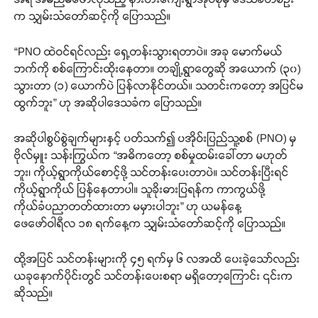
က သျှမ်းသံတော်ဆင့်ကို ပြောသည်။
“PNO ထဲဝင်ရင်လည်း ရှေ့တန်းသွားရတာပဲ။ အခု မောက်မယ်
ဘက်ကို စစ်ကြောင်းထိုးနေတာ။ တချို့ရွာတွေဆို အယောက် (၃၀)
သွားတာ (၁) ယောက်ပဲ ပြန်လာနိုင်တယ်။ သတင်းကတော့ အပြင်မ
ထွက်ဘူး” ဟု အဆိုပါဒေသခံက ပြောသည်။
အဆိုပါစွပ်စွဲချက်များနှင့် ပတ်သက်၍ ပအိုဝ်းပြည်သူ့စစ် (PNO) မှ
ဗိုလ်မှူး သန်းကြွယ်က “အဓိကတော့ စစ်မှုထမ်းခေါ်တာ မဟုတ်
ဘူး၊ ကိုယ့်ရွာကိုယ်စောင့်ဖို့ သင်တန်းပေးတာပဲ။ သင်တန်းပြီးရင်
ကိုယ့်ရွာကိုယ် ပြန်နေတာပါ။ သူခိုးဓားပြရန်က ကာကွယ်ဖို့
ကိုယ်ခံပညာတတ်ထားတာ မမှားပါဘူး” ဟု ယမန်နေ့
ဖေဖော်ဝါရီလ ၁၈ ရက်နေ့က သျှမ်းသံတော်ဆင့်ကို ပြောသည်။
ထို့အပြင် သင်တန်းများကို ၄၅ ရက်မှ ၆ လအထိ ပေးခဲ့သော်လည်း
ယခုနောက်ပိုင်းတွင် သင်တန်းပေးစရာ မရှိတော့ကြောင်း ၎င်းက
ဆိုသည်။