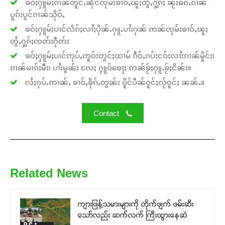
ၶဝ်ႈႁူမ်ႈၵၢၼ်တူင်ႉၼိုင်ၸုမ်းၶၢဝ်ႇၽူႈတွႆႇႁွၵ်ႈ ၼႂ်းၶၵ်ႉၵၢၼ်
ပူၵ်းပွင်ၵၢၼ်သိုဝ်ႇ
ၶဝ်ႈႁူမ်ႈပၢင်လႅၵ်ႈလၢႆႈပိုၼ်ႉႁူႉပၢႆးႁၼ် ဢၼ်ၸုမ်းၶၢဝ်ႇၽူႈ
တွႆႇႁွၵ်ႈၸတ်းႁဵတ်း
ၶဝ်ႈႁူမ်ႈပၢင်ဢုပ်ႇဢူဝ်းတွင်ႈထၢမ် ၵဵဝ်ႇၵပ်းငဝ်းလၢႆးၵၢၼ်မိူင်း၊
ၵၢၼ်မၢၵ်ႈမီး၊ ပၢႆးမွၼ်း လႄႈ ႁူဝ်ၶေႃႈ ဢၼ်ၶႂ်ႈႁူႉၶႂ်ႈငိၼ်း။
လႆႈႁပ်ႉဢၢၼ်ႇ ၶၢဝ်ႇၶိုၵ်ႉတွၼ်း ပိူင်ပဵၼ်ဝူင်ႈလႂ်ဝူင်ႈ ၼၼ်ႉ။
Contact
Related News
ကျားဖြန့်သမားများကို တိုက်ဖျက် ဖမ်းဆီး
သော်လည်း ဆက်လက် ကြီးထွားနေဆဲ