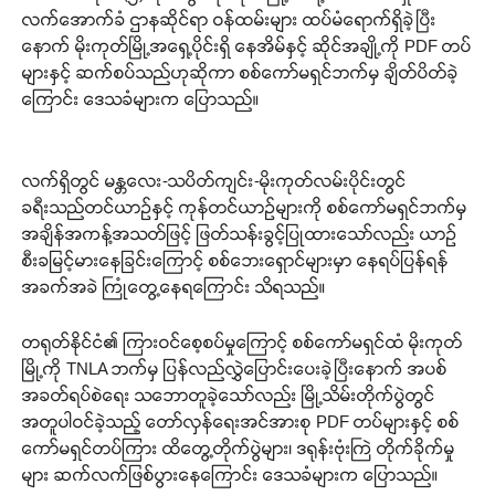
လက်အောက်ခံ ဌာနဆိုင်ရာ ဝန်ထမ်းများ ထပ်မံရောက်ရှိခဲ့ပြီး
နောက် မိုးကုတ်မြို့အရှေ့ပိုင်းရှိ နေအိမ်နှင့် ဆိုင်အချို့ကို PDF တပ်
များနှင့် ဆက်စပ်သည်ဟုဆိုကာ စစ်ကော်မရှင်ဘက်မှ ချိတ်ပိတ်ခဲ့
ကြောင်း ဒေသခံများက ပြောသည်။
လက်ရှိတွင် မန္တလေး-သပိတ်ကျင်း-မိုးကုတ်လမ်းပိုင်းတွင်
ခရီးသည်တင်ယာဉ်နှင့် ကုန်တင်ယာဉ်များကို စစ်ကော်မရှင်ဘက်မှ
အချိန်အကန့်အသတ်ဖြင့် ဖြတ်သန်းခွင့်ပြုထားသော်လည်း ယာဉ်
စီးခမြင့်မားနေခြင်းကြောင့် စစ်ဘေးရှောင်များမှာ နေရပ်ပြန်ရန်
အခက်အခဲ ကြုံတွေ့နေရကြောင်း သိရသည်။
တရုတ်နိုင်ငံ၏ ကြားဝင်စေ့စပ်မှုကြောင့် စစ်ကော်မရှင်ထံ မိုးကုတ်
မြို့ကို TNLA ဘက်မှ ပြန်လည်လွှဲပြောင်းပေးခဲ့ပြီးနောက် အပစ်
အခတ်ရပ်စဲရေး သဘောတူခဲ့သော်လည်း မြို့သိမ်းတိုက်ပွဲတွင်
အတူပါဝင်ခဲ့သည့် တော်လှန်ရေးအင်အားစု PDF တပ်များနှင့် စစ်
ကော်မရှင်တပ်ကြား ထိတွေ့တိုက်ပွဲများ၊ ဒရုန်းဗုံးကြဲ တိုက်ခိုက်မှု
များ ဆက်လက်ဖြစ်ပွားနေကြောင်း ဒေသခံများက ပြောသည်။