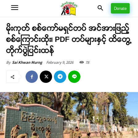
Donate
မိုးကုတ် စစ်ကော်မရှင်တပ် အင်အားဖြည့်
စစ်ကြောင်းထိုး၊ PDF တပ်များနှင့် ထိတွေ့
တိုက်ပွဲပြင်းထန်
February 9, 2026
78
By
Sai Khwan Murng