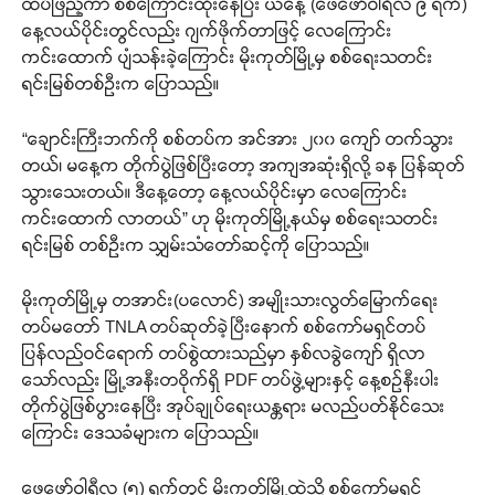
ထပ်ဖြည့်ကာ စစ်ကြောင်းထိုးနေပြီး ယနေ့ (ဖေဖော်ဝါရီလ ၉ ရက်)
နေ့လယ်ပိုင်းတွင်လည်း ဂျက်ဖိုက်တာဖြင့် လေကြောင်း
ကင်းထောက် ပျံသန်းခဲ့ကြောင်း မိုးကုတ်မြို့မှ စစ်ရေးသတင်း
ရင်းမြစ်တစ်ဦးက ပြောသည်။
“ချောင်းကြီးဘက်ကို စစ်တပ်က အင်အား ၂၀၀ ကျော် တက်သွား
တယ်၊ မနေ့က တိုက်ပွဲဖြစ်ပြီးတော့ အကျအဆုံးရှိလို့ ခန ပြန်ဆုတ်
သွားသေးတယ်။ ဒီနေ့တော့ နေ့လယ်ပိုင်းမှာ လေကြောင်း
ကင်းထောက် လာတယ်” ဟု မိုးကုတ်မြို့နယ်မှ စစ်ရေးသတင်း
ရင်းမြစ် တစ်ဦးက သျှမ်းသံတော်ဆင့်ကို ပြောသည်။
မိုးကုတ်မြို့မှ တအာင်း(ပလောင်) အမျိုးသားလွတ်မြောက်ရေး
တပ်မတော် TNLA တပ်ဆုတ်ခဲ့ပြီးနောက် စစ်ကော်မရှင်တပ်
ပြန်လည်ဝင်ရောက် တပ်စွဲထားသည်မှာ နှစ်လခွဲကျော် ရှိလာ
သော်လည်း မြို့အနီးတဝိုက်ရှိ PDF တပ်ဖွဲ့များနှင့် နေ့စဉ်နီးပါး
တိုက်ပွဲဖြစ်ပွားနေပြီး အုပ်ချုပ်ရေးယန္တရား မလည်ပတ်နိုင်သေး
ကြောင်း ဒေသခံများက ပြောသည်။
ဖေဖော်ဝါရီလ (၅) ရက်တွင် မိုးကုတ်မြို့ထဲသို့ စစ်ကော်မရှင်