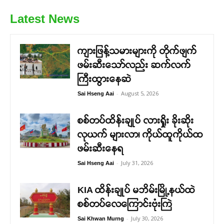
Latest News
ကျားဖြန့်သမားများကို တိုက်ဖျက်
ဖမ်းဆီးသော်လည်း ဆက်လက်
ကြီးထွားနေဆဲ
-
August 5, 2026
Sai Hseng Aai
စစ်တပ်ထိန်းချုပ် လားရှိုး ခိုးဆိုး
လုယက် များလာ၊ ကိုယ်ထူကိုယ်ထ
ဖမ်းဆီးနေရ
-
July 31, 2026
Sai Hseng Aai
KIA ထိန်းချုပ် မဘိမ်းမြို့နယ်ထဲ
စစ်တပ်လေကြောင်းဗုံးကြဲ
-
July 30, 2026
Sai Khwan Murng