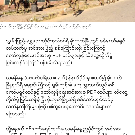
ပုံစာ_ မိုးကုတ်မြို့ကို ပြန်ဝင်လာသည့် စစ်ကော်မရှင် သန့်ရှင်းရေးလုပ်
သျှမ်းပြည်-မန္တလေးတိုင်းနယ်စပ်ရှိ မိုးကုတ်မြို့တွင် စစ်ကော်မရှင်
တပ်ဘက်မှ အင်အားဖြည့် စစ်ကြောင်းထိုးခြင်းကြောင့်
တော်လှန်ရေးအင်အားစု PDF တပ်များနှင့် ထိတွေ့တိုက်ပွဲ
ပြင်းထန်ခဲ့ကြောင်း စုံစမ်းသိရသည်။
ယမန်နေ့ (ဖေဖော်ဝါရီလ ၈ ရက်) နံနက်ပိုင်းမှ စတင်၍ မိုးကုတ်
မြို့နယ်ရှိ ချောင်းကြီးနှင့် ရှမ်းကုန်းစံ ကျေးရွာဘက်တွင် စစ်
ကော်မရှင်တပ်နှင့် တော်လှန်ရေးအင်အားစု PDF တပ်များ ထိတွေ့
တိုက်ပွဲ ပြင်းထန်ခဲ့ပြီး မိုးကုတ်မြို့ထဲရှိ စစ်ကော်မရှင်တပ်မှ
လက်နက်ကြီးများဖြင့် ပစ်ကူပေးခဲ့ကြောင်း ဒေသခံများက
ပြောသည်။
ထို့နောက် စစ်ကော်မရှင်ဘက်မှ ယမန်နေ့ ညပိုင်းတွင် အင်အား