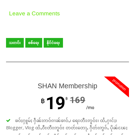
Leave a Comments
သတင်း
စစ်ရေး
နိုင်ငံရေး
promotion
SHAN Membership
19
169
฿
฿
/mo
ၶဝ်ႈႁူမ်ႈ ႁဵၼ်းဢဝ်ၵၢၼ်ၶၢဝ်ႇ၊ ရေႊတီႊဢူဝ်ႊ၊ ထႆႇႁၢင်ႈ၊
Blogger, Vlog ထႆႇဝီႊတီႊဢူဝ်ႊ တတ်းတေႃႇ ႁဵတ်းဢွၵ်ႇ ပိုၼ်ၽႄႈ