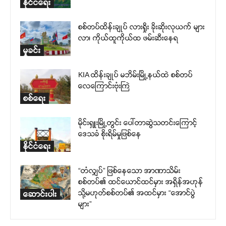
နိုင်ငံရေး
စစ်တပ်ထိန်းချုပ် လားရှိုး ခိုးဆိုးလုယက် များ
လာ၊ ကိုယ်ထူကိုယ်ထ ဖမ်းဆီးနေရ
မှုခင်း
KIA ထိန်းချုပ် မဘိမ်းမြို့နယ်ထဲ စစ်တပ်
လေကြောင်းဗုံးကြဲ
စစ်ရေး
မိုင်းရှူးမြို့တွင်း ပေါ်တာဆွဲသတင်းကြောင့်
ဒေသခံ စိုးရိမ်မှုဖြစ်နေ
နိုင်ငံရေး
“တံလျှပ်” ဖြစ်နေသော အာဏာသိမ်း
စစ်တပ်၏ ထင်ယောင်ထင်မှား အရှိန်အဟုန်
သို့မဟုတ်စစ်တပ်၏ အထင်မှား “အောင်ပွဲ
ဆောင်းပါး
များ”