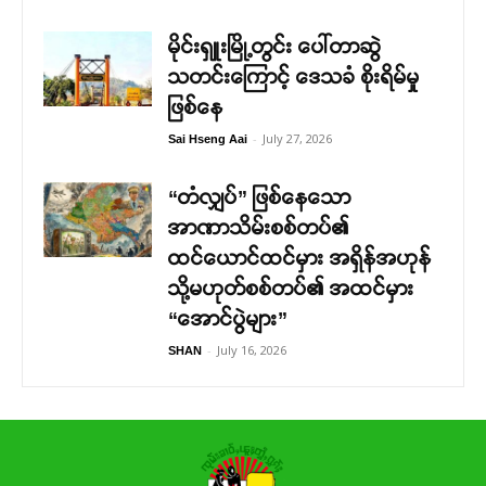
မိုင်းရှူးမြို့တွင်း ပေါ်တာဆွဲ
သတင်းကြောင့် ဒေသခံ စိုးရိမ်မှု
ဖြစ်နေ
-
July 27, 2026
Sai Hseng Aai
“တံလျှပ်” ဖြစ်နေသော
အာဏာသိမ်းစစ်တပ်၏
ထင်ယောင်ထင်မှား အရှိန်အဟုန်
သို့မဟုတ်စစ်တပ်၏ အထင်မှား
“အောင်ပွဲများ”
-
July 16, 2026
SHAN