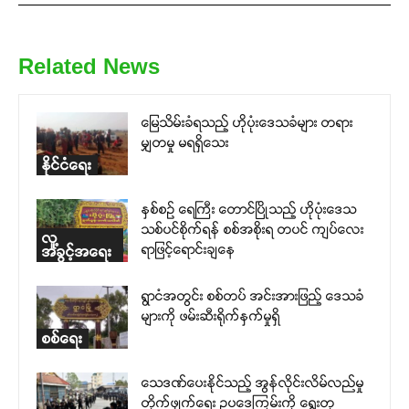
Related News
မြေသိမ်းခံရသည့် ဟိုပုံးဒေသခံများ တရား
မျှတမှု မရရှိသေး
နိုင်ငံရေး
နှစ်စဉ် ရေကြီး တောင်ပြိုသည့် ဟိုပုံးဒေသ
သစ်ပင်စိုက်ရန် စစ်အစိုးရ တပင် ကျပ်လေး
လူ့
ရာဖြင့်ရောင်းချနေ
အခွင့်အရေး
ရွာငံအတွင်း စစ်တပ် အင်းအားဖြည့် ဒေသခံ
များကို ဖမ်းဆီးရိုက်နှက်မှုရှိ
စစ်ရေး
သေဒဏ်ပေးနိုင်သည့် အွန်လိုင်းလိမ်လည်မှု
တိုက်ဖျက်ရေး ဥပဒေကြမ်းကို ရွေးတု