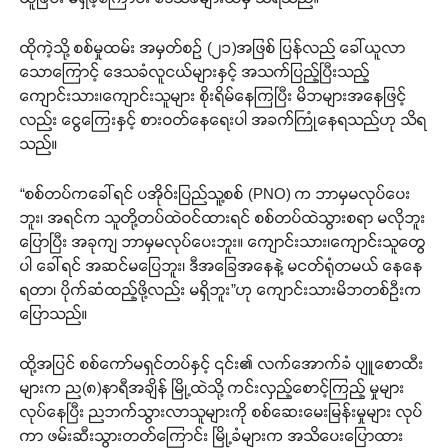
ထိုကဲ့သို့ စစ်မှုထမ်း အမှတ်စဉ် (၂၁)အဖြစ် ပြန်လည် ခေါ်ယူလာ
သောကြောင့် ဒေသခံလူငယ်များနှင့် အသက်ပြည့်ပြီးသည့်
ကျောင်းသား၊ကျောင်းသူများ စိုးရိမ်နေကြပြီး မိဘများအနေဖြင့်
လည်း ငွေကြေးနှင့် စားဝတ်နေရေးပါ အခက်ကြုံနေရသည်ဟု သိရ
သည်။
“စစ်တပ်ကခေါ်ရင် ပအိုဝ်းပြည်သူ့စစ် (PNO) က ဘာမှမလုပ်ပေး
ဘူး၊ အရင်က သူတို့တပ်ထဲဝင်ထားရင် စစ်တပ်ထဲသွားစရာ မလိုဘူး
ပြောပြီး အခုကျ ဘာမှမလုပ်ပေးဘူး။ ကျောင်းသား၊ကျောင်းသူတွေ
ပါ ခေါ်ရင် အဆင်မပြေဘူး၊ ဒီအခြေအနေနဲ့ မငတ်ရုံတမယ် နေနေ
ရတာ၊ ပိုက်ဆံထည့်ဖို့လည်း မရှိဘူး”ဟု ကျောင်းသားမိဘတစ်ဦးက
ပြောသည်။
ထို့အပြင် စစ်ကော်မရှင်တပ်နှင့် ၎င်း၏ လက်အောက်ခံ ပျူစောထီး
များက ည(၈)နာရီအချိန် မြို့ထဲသို့ ကင်းလှည့်စောင့်ကြည့် မှုများ
လုပ်နေပြီး ညဘက်သွားလာသူများကို စစ်ဆေးမေးမြန်းမှုများ လုပ်
ကာ ဖမ်းဆီးသွားတတ်ကြောင်း မြို့ခံများက အသိပေးပြောထား