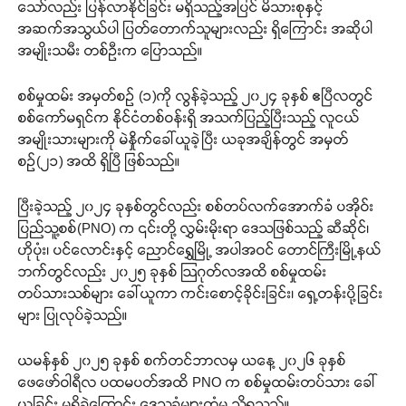
သော်လည်း ပြန်လာနိုင်ခြင်း မရှိသည့်အပြင် မိသားစုနှင့်
အဆက်အသွယ်ပါ ပြတ်တောက်သူများလည်း ရှိကြောင်း အဆိုပါ
အမျိုးသမီး တစ်ဦးက ပြောသည်။
စစ်မှုထမ်း အမှတ်စဉ် (၁)ကို လွန်ခဲ့သည့် ၂၀၂၄ ခုနှစ် ဧပြီလတွင်
စစ်ကော်မရှင်က နိုင်ငံတစ်ဝန်းရှိ အသက်ပြည့်ပြီးသည့် လူငယ်
အမျိုးသားများကို မဲနှိုက်ခေါ်ယူခဲ့ပြီး ယခုအချိန်တွင် အမှတ်
စဉ်(၂၁) အထိ ရှိပြီ ဖြစ်သည်။
ပြီးခဲ့သည့် ၂၀၂၄ ခုနှစ်တွင်လည်း စစ်တပ်လက်အောက်ခံ ပအိုဝ်း
ပြည်သူ့စစ်(PNO) က ၎င်းတို့ လွှမ်းမိုးရာ ဒေသဖြစ်သည့် ဆီဆိုင်၊
ဟိုပုံး၊ ပင်လောင်းနှင့် ညောင်ရွှေမြို့ အပါအဝင် တောင်ကြီးမြို့နယ်
ဘက်တွင်လည်း ၂၀၂၅ ခုနှစ် ဩဂုတ်လအထိ စစ်မှုထမ်း
တပ်သားသစ်များ ခေါ်ယူကာ ကင်းစောင့်ခိုင်းခြင်း၊ ရှေ့တန်းပို့ခြင်း
များ ပြုလုပ်ခဲ့သည်။
ယမန်နှစ် ၂၀၂၅ ခုနှစ် စက်တင်ဘာလမှ ယနေ့ ၂၀၂၆ ခုနှစ်
ဖေဖော်ဝါရီလ ပထမပတ်အထိ PNO က စစ်မှုထမ်းတပ်သား ခေါ်
ယူခြင်း မရှိခဲ့ကြောင်း ဒေသခံများထံမှ သိရသည်။