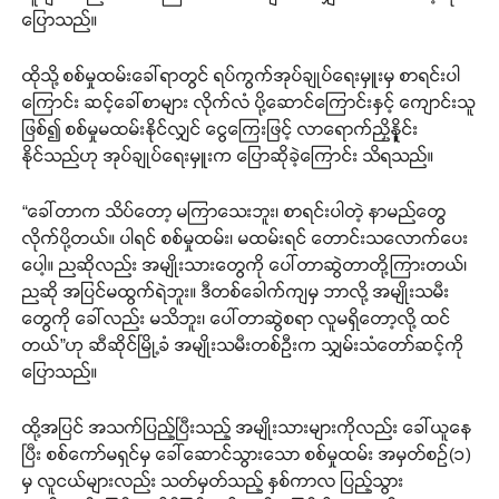
ပြောသည်။
ထိုသို့ စစ်မှုထမ်းခေါ်ရာတွင် ရပ်ကွက်အုပ်ချုပ်ရေးမှူးမှ စာရင်းပါ
ကြောင်း ဆင့်ခေါ်စာများ လိုက်လံ ပို့ဆောင်ကြောင်းနှင့် ကျောင်းသူ
ဖြစ်၍ စစ်မှုမထမ်းနိုင်လျှင် ငွေကြေးဖြင့် လာရောက်ညှိနိူင်း
နိုင်သည်ဟု အုပ်ချုပ်ရေးမှူးက ပြောဆိုခဲ့ကြောင်း သိရသည်။
“ခေါ်တာက သိပ်တော့ မကြာသေးဘူး၊ စာရင်းပါတဲ့ နာမည်တွေ
လိုက်ပို့တယ်။ ပါရင် စစ်မှုထမ်း၊ မထမ်းရင် တောင်းသလောက်ပေး
ပေါ့။ ညဆိုလည်း အမျိုးသားတွေကို ပေါ်တာဆွဲတာတို့ကြားတယ်၊
ညဆို အပြင်မထွက်ရဲဘူး။ ဒီတစ်ခေါက်ကျမှ ဘာလို့ အမျိုးသမီး
တွေကို ခေါ်လည်း မသိဘူး၊ ပေါ်တာဆွဲစရာ လူမရှိတော့လို့ ထင်
တယ်”ဟု ဆီဆိုင်မြို့ခံ အမျိုးသမီးတစ်ဦးက သျှမ်းသံတော်ဆင့်ကို
ပြောသည်။
ထို့အပြင် အသက်ပြည့်ပြီးသည့် အမျိုးသားများကိုလည်း ခေါ်ယူ‌နေ
ပြီး စစ်ကော်မရှင်မှ ခေါ်ဆောင်သွားသော စစ်မှုထမ်း အမှတ်စဉ်(၁)
မှ လူငယ်များလည်း သတ်မှတ်သည့် နှစ်ကာလ ပြည့်သွား