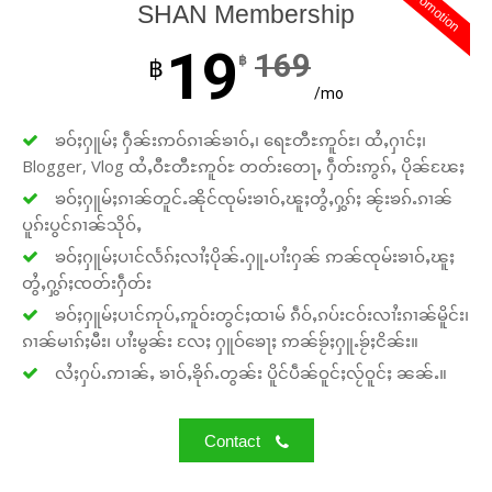
promotion
SHAN Membership
19
169
฿
฿
/mo
ၶဝ်ႈႁူမ်ႈ ႁဵၼ်းဢဝ်ၵၢၼ်ၶၢဝ်ႇ၊ ရေႊတီႊဢူဝ်ႊ၊ ထႆႇႁၢင်ႈ၊
Blogger, Vlog ထႆႇဝီႊတီႊဢူဝ်ႊ တတ်းတေႃႇ ႁဵတ်းဢွၵ်ႇ ပိုၼ်ၽႄႈ
ၶဝ်ႈႁူမ်ႈၵၢၼ်တူင်ႉၼိုင်ၸုမ်းၶၢဝ်ႇၽူႈတွႆႇႁွၵ်ႈ ၼႂ်းၶၵ်ႉၵၢၼ်
ပူၵ်းပွင်ၵၢၼ်သိုဝ်ႇ
ၶဝ်ႈႁူမ်ႈပၢင်လႅၵ်ႈလၢႆႈပိုၼ်ႉႁူႉပၢႆးႁၼ် ဢၼ်ၸုမ်းၶၢဝ်ႇၽူႈ
တွႆႇႁွၵ်ႈၸတ်းႁဵတ်း
ၶဝ်ႈႁူမ်ႈပၢင်ဢုပ်ႇဢူဝ်းတွင်ႈထၢမ် ၵဵဝ်ႇၵပ်းငဝ်းလၢႆးၵၢၼ်မိူင်း၊
ၵၢၼ်မၢၵ်ႈမီး၊ ပၢႆးမွၼ်း လႄႈ ႁူဝ်ၶေႃႈ ဢၼ်ၶႂ်ႈႁူႉၶႂ်ႈငိၼ်း။
လႆႈႁပ်ႉဢၢၼ်ႇ ၶၢဝ်ႇၶိုၵ်ႉတွၼ်း ပိူင်ပဵၼ်ဝူင်ႈလႂ်ဝူင်ႈ ၼၼ်ႉ။
Contact