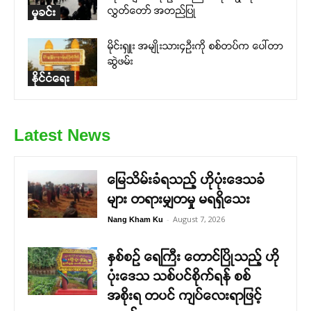
လွှတ်တော် အတည်ပြု
မှုခင်း
မိုင်းရှူး အမျိုးသား၄ဉီးကို စစ်တပ်က ပေါ်တာ
ဆွဲဖမ်း
နိုင်ငံရေး
Latest News
မြေသိမ်းခံရသည့် ဟိုပုံးဒေသခံ
များ တရားမျှတမှု မရရှိသေး
-
August 7, 2026
Nang Kham Ku
နှစ်စဉ် ရေကြီး တောင်ပြိုသည့် ဟို
ပုံးဒေသ သစ်ပင်စိုက်ရန် စစ်
အစိုးရ တပင် ကျပ်လေးရာဖြင့်