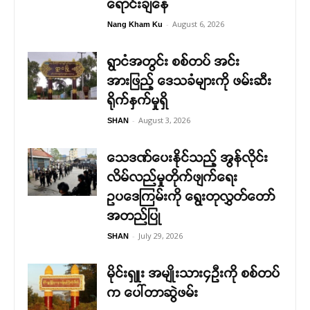
ရောင်းချနေ
-
August 6, 2026
Nang Kham Ku
ရွာငံအတွင်း စစ်တပ် အင်း
အားဖြည့် ဒေသခံများကို ဖမ်းဆီး
ရိုက်နှက်မှုရှိ
-
August 3, 2026
SHAN
သေဒဏ်ပေးနိုင်သည့် အွန်လိုင်း
လိမ်လည်မှုတိုက်ဖျက်ရေး
ဥပဒေကြမ်းကို ရွေးတုလွှတ်တော်
အတည်ပြု
-
July 29, 2026
SHAN
မိုင်းရှူး အမျိုးသား၄ဉီးကို စစ်တပ်
က ပေါ်တာဆွဲဖမ်း