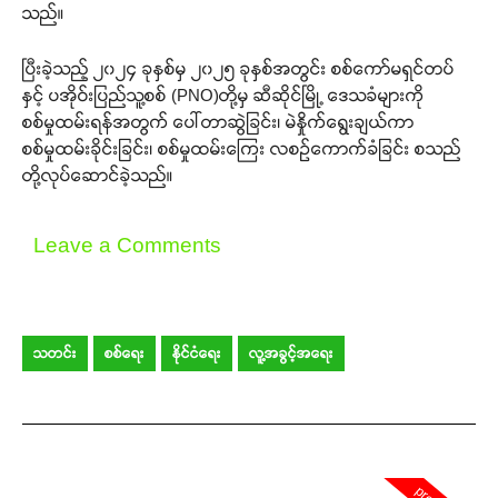
သည်။
ပြီးခဲ့သည့် ၂၀၂၄ ခုနှစ်မှ ၂၀၂၅ ခုနှစ်အတွင်း စစ်ကော်မရှင်တပ်
နှင့် ပအိုဝ်းပြည်သူ့စစ် (PNO)တို့မှ ဆီဆိုင်မြို့ ဒေသခံများကို
စစ်မှုထမ်းရန်အတွက် ပေါ်တာဆွဲခြင်း၊ မဲနှိုက်ရွေးချယ်ကာ
စစ်မှုထမ်းခိုင်းခြင်း၊ စစ်မှုထမ်းကြေး လစဉ်ကောက်ခံခြင်း စသည်
တို့လုပ်ဆောင်ခဲ့သည်။
Leave a Comments
သတင်း
စစ်ရေး
နိုင်ငံရေး
လူ့အခွင့်အရေး