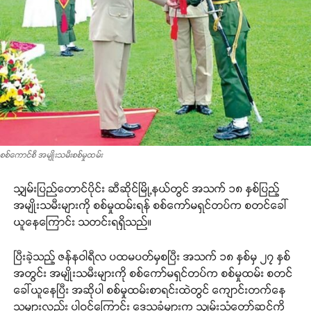
စစ်ကောင်စီ အမျိုးသမီးစစ်မှုထမ်း
သျှမ်းပြည်တောင်ပိုင်း ဆီဆိုင်မြို့နယ်တွင် အသက် ၁၈ နှစ်ပြည့်
အမျိုးသမီးများကို စစ်မှုထမ်းရန် စစ်ကော်မရှင်တပ်က စတင်ခေါ်
ယူနေကြောင်း သတင်းရရှိသည်။
ပြီးခဲ့သည့် ဇန်နဝါရီလ ပထမပတ်မှစပြီး အသက် ၁၈ နှစ်မှ ၂၇ နှစ်
အတွင်း အမျိုးသမီးများကို စစ်ကော်မရှင်တပ်က စစ်မှုထမ်း စတင်
ခေါ်ယူနေပြီး အဆိုပါ စစ်မှုထမ်းစာရင်းထဲတွင် ကျောင်းတက်နေ
သူများလည်း ပါဝင်ကြောင်း ဒေသခံများက သျှမ်းသံတော်ဆင့်ကို