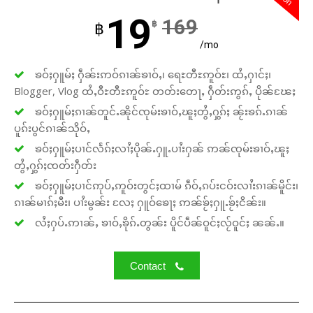
19
169
฿
฿
/mo
ၶဝ်ႈႁူမ်ႈ ႁဵၼ်းဢဝ်ၵၢၼ်ၶၢဝ်ႇ၊ ရေႊတီႊဢူဝ်ႊ၊ ထႆႇႁၢင်ႈ၊
Blogger, Vlog ထႆႇဝီႊတီႊဢူဝ်ႊ တတ်းတေႃႇ ႁဵတ်းဢွၵ်ႇ ပိုၼ်ၽႄႈ
ၶဝ်ႈႁူမ်ႈၵၢၼ်တူင်ႉၼိုင်ၸုမ်းၶၢဝ်ႇၽူႈတွႆႇႁွၵ်ႈ ၼႂ်းၶၵ်ႉၵၢၼ်
ပူၵ်းပွင်ၵၢၼ်သိုဝ်ႇ
ၶဝ်ႈႁူမ်ႈပၢင်လႅၵ်ႈလၢႆႈပိုၼ်ႉႁူႉပၢႆးႁၼ် ဢၼ်ၸုမ်းၶၢဝ်ႇၽူႈ
တွႆႇႁွၵ်ႈၸတ်းႁဵတ်း
ၶဝ်ႈႁူမ်ႈပၢင်ဢုပ်ႇဢူဝ်းတွင်ႈထၢမ် ၵဵဝ်ႇၵပ်းငဝ်းလၢႆးၵၢၼ်မိူင်း၊
ၵၢၼ်မၢၵ်ႈမီး၊ ပၢႆးမွၼ်း လႄႈ ႁူဝ်ၶေႃႈ ဢၼ်ၶႂ်ႈႁူႉၶႂ်ႈငိၼ်း။
လႆႈႁပ်ႉဢၢၼ်ႇ ၶၢဝ်ႇၶိုၵ်ႉတွၼ်း ပိူင်ပဵၼ်ဝူင်ႈလႂ်ဝူင်ႈ ၼၼ်ႉ။
Contact