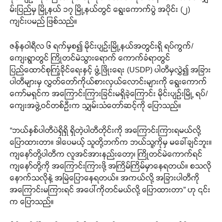
မ်းပြည်မှ မြို့နယ် ၁၇ မြို့နယ်တွင် ရွေးကောက်ပွဲ အပိုင်း (၂)
ကျင်းပမည် ဖြစ်သည်။
ဇန်နဝါရီလ ၆ ရက်မှစ၍ မိုင်းပျဉ်းမြို့နယ်အတွင်းရှိ ရပ်ကွက်/
ကျေးရွာတွင် ကြိုတင်မဲသွားရောက် ကောက်ခံရာတွင်
ပြည်ထောင်စုကြံ့ခိုင်ရေးနှင့် ဖွံ့ဖြိုးရေး (USDP) ပါတီမှလွှဲ၍ အခြား
ပါတီများမှ လွှတ်တော်ကိုယ်စားလှယ်လောင်းများကို ရွေးကောက်
ကော်မရှင်က အကြောင်းကြားခြင်းမရှိခဲ့ကြောင်း မိုင်းပျဉ်းမြို့ ရပ်/
ကျေးအဖွဲ့ဝင်တစ်ဉီးက သျှမ်းသံတော်ဆင့်ကို ပြောသည်။
“ဘယ်နှစ်ပါတီပဲရှိရှိ ရှိတဲ့ပါတီတိုင်းကို အကြောင်းကြားရမယ်လို့
ပြောထားတာ။ ဒါပေမယ့် သူတို့ဘက်က ဘယ်သူ့ကိုမှ မခေါ်ချင်ဘူး။
ကျနော်တို့ပါတီက လူအင်အားနည်းတော့၊ ကြိုတင်မဲကောက်ရင်
ကျနော်တို့ကို အကြောင်းကြားဖို့ အကြိမ်ကြိမ်မှာနေရတယ်။ စသလို
နောက်သလိုနဲ့ အမြဲပြောနေရတယ်။ အကယ်လို့ အခြားပါတီကို
အကြောင်းမကြားရင် အပေါ်ကိုတင်မယ်လို့ ပြောထားတာ” ဟု ၎င်း
က ပြောသည်။