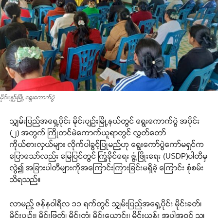
မိုင်းပျဉ်းမြို့ ရွေးကောက်ပွဲ
သျှမ်းပြည်အရှေ့ပိုင်း မိုင်းပျဉ်းမြို့နယ်တွင် ရွေးကောက်ပွဲ အပိုင်း
(၂) အတွက် ကြိုတင်မဲကောက်ယူရာတွင် လွှတ်တော်
ကိုယ်စားလှယ်များ လိုက်ပါခွင့်ပြုမည်ဟု ရွေးကော်ပွဲကော်မရှင်က
ပြောသော်လည်း မြေပြင်တွင် ကြံ့ခိုင်ရေး ဖွံ့ဖြိုးရေး (USDP)ပါတီမှ
လွဲ၍ အခြားပါတီများကိုအကြောင်းကြားခြင်းမရှိခဲ့ ကြောင်း စုံစမ်း
သိရသည်။
လာမည့် ဇန်နဝါရီလ ၁၁ ရက်တွင် သျှမ်းပြည်အရှေ့ပိုင်း မိုင်းခတ်၊
မိုင်းပျဉ်း၊ မိုင်းဖြတ်၊ မိုင်းတုံ၊ မိုင်းယောင်း၊ မိုင်းယန်း အပါအဝင် သျှ