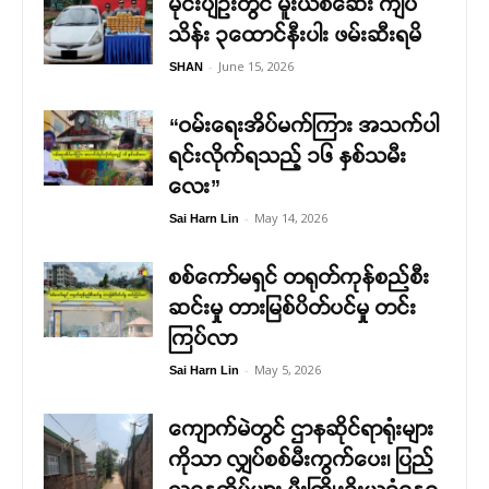
မိုင်းပျဉ်းတွင် မူးယစ်ဆေး ကျပ်
သိန်း ၃ထောင်နီးပါး ဖမ်းဆီးရမိ
-
June 15, 2026
SHAN
“ဝမ်းရေးအိပ်မက်ကြား အသက်ပါ
ရင်းလိုက်ရသည့် ၁၆ နှစ်သမီး
လေး”
-
May 14, 2026
Sai Harn Lin
စစ်ကော်မရှင် တရုတ်ကုန်စည်စီး
ဆင်းမှု တားမြစ်ပိတ်ပင်မှု တင်း
ကြပ်လာ
-
May 5, 2026
Sai Harn Lin
ကျောက်မဲတွင် ဌာနဆိုင်ရာရုံးများ
ကိုသာ လျှပ်စစ်မီးကွက်ပေး၊ ပြည်