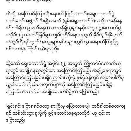
ထိုသို့ အကြောင်းကြားပြီးနောက် ပြည်ထောင်စုရွေးကောက်ပွဲ
ကော်မရှင်အဖွဲ့ဝင် ဦးမျိုးမောင် (ရှမ်းရှေ့တာဝန်ခံ)သည် ယမန်နေ့
ဇန်နဝါရီလ ၉ ရက်နေ့က တာဝန်ရှိသူများနှင့်အတူ ရွေးကောက်ပွဲ
အပိုင်း (၂) အောင်မြင်စွာ ကျင်းပနိုင်ရေးအတွက် မိုင်းပျဉ်းမြို့နယ်
အတွင်းရှိ ရပ်ကွက်/ ကျေးရွာအုပ်စုများတွင် သွားရောက်ကြည့်ရှု
စစ်ဆေးခဲ့ကြောင်း သိရသည်။
သို့သော် ရွေးကောက်ပွဲ အပိုင်း (၂) အတွက် ကြိုတင်မဲကောက်ယူ
ရာတွင် အချို့နေရာတွင်သာ အကြောင်းကြားပြီး အချို့နေရာတွင်
အကြောင်းကြားခြင်းမရှိကြောင်း၊ သုံးပုံ နှစ်ပုံခန့်တွင် အခြားပါတီမှ
လွှတ်တော် ကိုယ်စားလှယ်များကို အကြောင်းကြားခြင်းမရှိခဲ့
ကြောင်း အထက်ပါ အမျိုးသားတစ်ဦးက ပြောသည်။
“ရှင်းရှင်းပြောရရင်တော့ စားပြီးမှ ပြောတာပေါ့။ တစ်ခါတစ်လေကျ
ရင် သစ်သီးသွားခူးဖို့ကို ခွင့်တောင်းနေရသလိုပဲ” ဟု ၎င်းက
ပြောသည်။