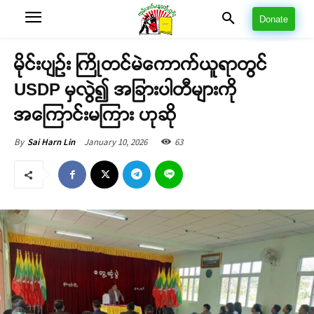
Donate
မိုင်းပျဉ်း ကြိုတင်မဲကောက်ယူရာတွင်
USDP မှလွဲ၍ အခြားပါတီများကို
အကြောင်းမကြား ဟုဆို
January 10, 2026
63
By
Sai Harn Lin