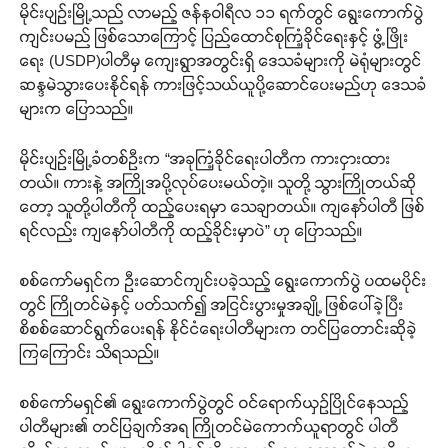
မိုင်းပျဉ်းမြို့သည် လာမည့် ဇန်နဝါရီလ ၁၁ ရက်တွင် ရွေးကောက်ပွဲ
ကျင်းပမည် ဖြစ်သောကြောင့် ပြည်ထောင်စုကြံ့ခိုင်ရေးနှင့် ဖွံ့ဖြိုး
ရေး (USDP)ပါတီမှ ကျေးရွာအတွင်းရှိ ဒေသခံများကို မဲရုံများတွင်
ဆန္ဒမဲသွားပေးနိုင်ရန် ကားဖြင့်သယ်ယူပို့ဆောင်ပေးမည်ဟု ဒေသခံ
များက ပြောသည်။
မိုင်းပျဉ်းမြို့ခံတစ်ဦးက “အခုကြံ့ခိုင်ရေးပါတီက ကားငှားထား
တယ်။ ကားနဲ့ အကြိုအပို့လုပ်ပေးမယ်တဲ့။ သူတို့ သွားကြိုတယ်ဆို
တော့ သူတို့ပါတီကို ထည့်ပေးရမှာ သေချာတယ်။ ကျနော်ပါတီ ဖြစ်
ရင်လည်း ကျနော်ပါတီကို ထည့်ခိုင်းမှာပဲ” ဟု ပြောသည်။
စစ်ကော်မရှင်က ဦးဆောင်ကျင်းပခဲ့သည့် ရွေးကောက်ပွဲ ပထမပိုင်း
တွင် ကြိုတင်မဲနှင့် ပတ်သက်၍ အငြင်းပွားမှုအချို့ ဖြစ်ပေါ်ခဲ့ပြီး
စိစစ်ဆောင်ရွက်ပေးရန် နိုင်ငံရေးပါတီများက တင်ပြတောင်းဆိုခဲ့
ကြကြောင်း သိရသည်။
စစ်ကော်မရှင်၏ ရွေးကောက်ပွဲတွင် ဝင်ရောက်ယှဉ်ပြိုင်နေသည့်
ပါတီများ၏ တင်ပြချက်အရ ကြိုတင်မဲကောက်ယူရာတွင် ပါတီ