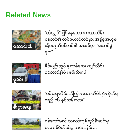
Related News
“တံလျှပ်” ဖြစ်နေသော အာဏာသိမ်း
စစ်တပ်၏ ထင်ယောင်ထင်မှား အရှိန်အဟုန်
သို့မဟုတ်စစ်တပ်၏ အထင်မှား “အောင်ပွဲ
ဆောင်းပါး
များ”
မိုင်းပျဉ်းတွင် မူးယစ်ဆေး ကျပ်သိန်း
၃ထောင်နီးပါး ဖမ်းဆီးရမိ
မှုခင်း
“ဝမ်းရေးအိပ်မက်ကြား အသက်ပါရင်းလိုက်ရ
သည့် ၁၆ နှစ်သမီးလေး”
စီးပွားရေး
စစ်ကော်မရှင် တရုတ်ကုန်စည်စီးဆင်းမှု
တားမြစ်ပိတ်ပင်မှု တင်းကြပ်လာ