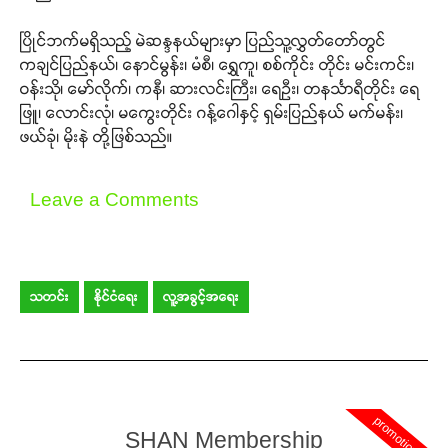
ပြိုင်ဘက်မရှိသည့် မဲဆန္ဒနယ်များမှာ ပြည်သူ့လွှတ်တော်တွင်
ကချင်ပြည်နယ်၊ နောင်မွန်း၊ မံစီ၊ ရွှေကူ၊ စစ်ကိုင်း တိုင်း မင်းကင်း၊
ဝန်းသို၊ မော်လိုက်၊ ကနီ၊ ဆားလင်းကြီး၊ ရေဦး၊ တနင်္သာရီတိုင်း ရေ
ဖြူ၊ လောင်းလုံ၊ မကွေးတိုင်း ဂန့်ဂေါနှင့် ရှမ်းပြည်နယ် မက်မန်း၊
ဖယ်ခုံ၊ မိုးနဲ တို့ဖြစ်သည်။
Leave a Comments
သတင်း
နိုင်ငံရေး
လူ့အခွင့်အရေး
promotion
SHAN Membership