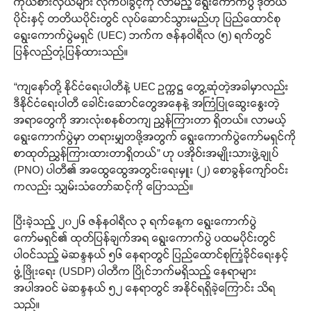
ကိုယ်စားလှယ်များ လိုက်ပါခွင့်ကို လာမည့် ရွေးကောက်ပွဲ ဒုတိယ
ပိုင်းနှင့် တတိယပိုင်းတွင် လုပ်ဆောင်သွားမည်ဟု ပြည်ထောင်စု
ရွေးကောက်ပွဲမရှင် (UEC) ဘက်က ဇန်နဝါရီလ (၅) ရက်တွင်
ပြန်လည်တုံ့ပြန်ထားသည်။
“ကျနော်တို့ နိုင်ငံရေးပါတီနဲ့ UEC ဥက္ကဋ္ဌ တွေ့ဆုံတဲ့အခါမှာလည်း
ဒီနိုင်ငံရေးပါတီ ခေါင်းဆောင်တွေအနေနဲ့ အကြံပြုဆွေးနွေးတဲ့
အရာတွေကို အားလုံးစနစ်တကျ ညွှန်ကြားတာ ရှိတယ်။ လာမယ့်
ရွေးကောက်ပွဲမှာ တရားမျှတဖို့အတွက် ရွေးကောက်ပွဲကော်မရှင်ကို
စာထုတ်ညွှန်ကြားထားတာရှိတယ်” ဟု ပအိုဝ်းအမျိုးသားဖွဲ့ချုပ်
(PNO) ပါတီ၏ အထွေထွေအတွင်းရေးမှူး (၂) စောခွန်ကျော်ဝင်း
ကလည်း သျှမ်းသံတော်ဆင့်ကို ပြောသည်။
ပြီးခဲ့သည့် ၂၀၂၆ ဇန်နဝါရီလ ၃ ရက်နေ့က ရွေးကောက်ပွဲ
ကော်မရှင်၏ ထုတ်ပြန်ချက်အရ ရွေးကောက်ပွဲ ပထမပိုင်းတွင်
ပါဝင်သည့် မဲဆန္ဒနယ် ၅၆ နေရာတွင် ပြည်ထောင်စုကြံ့ခိုင်ရေးနှင့်
ဖွံ့ဖြိုးရေး (USDP) ပါတီက ပြိုင်ဘက်မရှိသည့် နေရာများ
အပါအဝင် မဲဆန္ဒနယ် ၅၂ နေရာတွင် အနိုင်ရရှိခဲ့ကြောင်း သိရ
သည်။