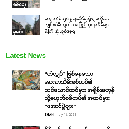
စစ်ရေး
ကျောက်မဲတွင် ဌာနဆိုင်ရာရုံးများကိုသာ
လျှပ်စစ်မီးကွက်ပေး၊ ပြည်သူနေအိမ်များ
မီးကြိုးခိုးယူခံနေရ
မှုခင်း
Latest News
“တံလျှပ်” ဖြစ်နေသော
အာဏာသိမ်းစစ်တပ်၏
ထင်ယောင်ထင်မှား အရှိန်အဟုန်
သို့မဟုတ်စစ်တပ်၏ အထင်မှား
“အောင်ပွဲများ”
-
July 16, 2026
SHAN