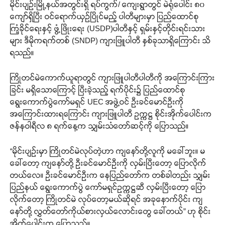
မိုင်းပျဉ်းမြို့နယ်အတွင်းရှိ ရပ်ကွက်/ ကျေးရွာတွင် မဲရုံပေါင်း ၈၀
ကျော်ရှိပြီး ဝင်ရောက်ယှဉ်ပြိုင်မည့် ပါတီများမှာ ပြည်ထောင်စု
ကြံ့ခိုင်ရေးနှင့် ဖွံ့ဖြိုးရေး (USDP)ပါတီနှင့် ရှမ်းနှင့်တိုင်းရင်းသား
များ ဒီမိုကရက်တစ် (SNDP) ကျားဖြူပါတီ နှစ်ခုသာရှိကြောင်း သိ
ရသည်။
ကြိုတင်မဲကောက်ယူရာတွင် ကျားဖြူပါတီပါတီကို အကြောင်းကြား
ခြင်း မရှိသောကြောင့် ပြီးခဲ့သည့် ရက်ပိုင်း၌ ပြည်ထောင်စု
ရွေးကောက်ပွဲကော်မရှင် UEC အဖွဲ့ဝင် ဦးခင်မောင်ဦးကို
အကြောင်းထားရကြောင်း ကျားဖြူပါတီ ဥက္ကဋ္ဌ စိုင်းအိုက်ပေါင်းက
ဇန်နဝါရီလ ၈ ရက်နေ့က သျှမ်းသံတော်ဆင့်ကို ပြောသည်။
“မိုင်းပျဉ်းမှာ ကြိုတင်မဲလုပ်တဲ့ဟာ ကျနော်တို့လူကို မခေါ်ဘူး။ မ
ခေါ်တော့ ကျနော်တို့ ဦးခင်မောင်ဦးကို လှမ်းပြီးတော့ ပြောလိုက်
တယ်လေ။ ဦးခင်မောင်ဦးက နေပြည်တော်က တစ်ခါတည်း သျှမ်း
ပြည်နယ် ရွေးကောက်ပွဲ ကော်မရှင်ဥက္ကဋ္ဌဆီ လှမ်းပြီးတော့ ပြော
လိုက်တော့ ကြိုတင်မဲ လုပ်တော့မယ်ဆိုရင် အခုနောက်ပိုင်း ကျ
နော်တို့ လွှတ်တော်ကိုယ်စားလှယ်လောင်းတွေ ခေါ်တယ်” ဟု စိုင်း
အိုက်ပေါင်းက ပြောသည်။