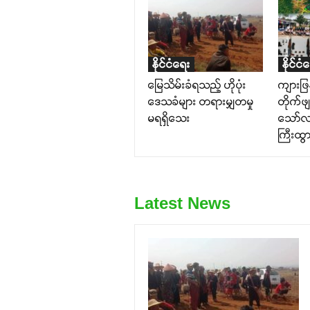
နိုင်ငံရေး
နိုင်ငံ
မြေသိမ်းခံရသည့် ဟိုပုံး
ကျားဖြ
ဒေသခံများ တရားမျှတမှု
တိုက်ဖ
မရရှိသေး
သော်
ကြီးထွ
Latest News