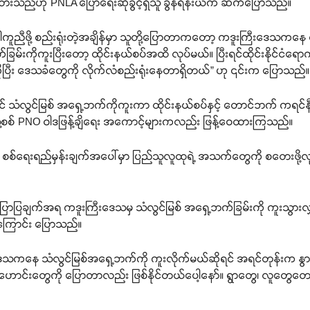
ားသည်ဟု PNLA ပြောရေးဆိုခွင့်ရှိသူ ခွန်ရိန်းယံက ဆက်ပြောသည်။
ပါကူညီဖို့ စည်းရုံးတဲ့အချိန်မှာ သူတို့ပြောတာကတော့ ကဒူးကြီးဒေသကနေ
က်ခြမ်းကိုကူးပြီးတော့ ထိုင်းနယ်စပ်အထိ လုပ်မယ်။ ပြီးရင်ထိုင်းနိုင်ငံ
ဆိုပြီး ဒေသခံတွေကို လိုက်လံစည်းရုံးနေတာရှိတယ်” ဟု ၎င်းက ပြောသည်။
လျှင် သံလွင်မြစ် အရှေ့ဘက်ကိုကူးကာ ထိုင်းနယ်စပ်နှင့် တောင်ဘက် က
သူ့စစ် PNO ဝါဒဖြန့်ချိရေး အကောင့်များကလည်း ဖြန့်ဝေထားကြသည်။
့ရဲ့ စစ်ရေးရည်မှန်းချက်အပေါ်မှာ ပြည်သူလူထုရဲ့ အသက်တွေကို စတေးဖို့လု
ာပြချက်အရ ကဒူးကြီးဒေသမှ သံလွင်မြစ် အရှေ့ဘက်ခြမ်းကို ကူးသွားလျှင်
င်ကြောင်း ပြောသည်။
နေ သံလွင်မြစ်အရှေ့ဘက်ကို ကူးလိုက်မယ်ဆိုရင် အရင်တုန်းက နွားတ
း ဟောင်းတွေကို ပြောတာလည်း ဖြစ်နိုင်တယ်ပေါ့နော်။ ရွာတွေ၊ လူတွေတေ