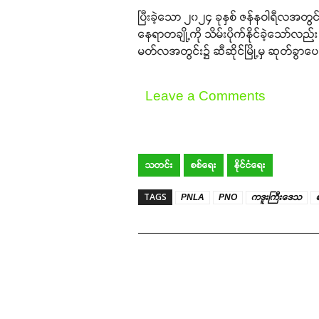
ပြီးခဲ့သော ၂၀၂၄ ခုနှစ် ဇန်နဝါရီလအတွင်း၌ 
နေရာတချို့ကို သိမ်းပိုက်နိုင်ခဲ့သော်လ
မတ်လအတွင်း၌ ဆီဆိုင်မြို့မှ ဆုတ်ခွာပ
Leave a Comments
သတင်း
စစ်ရေး
နိုင်ငံရေး
TAGS
PNLA
PNO
ကဒူးကြီးဒေသ