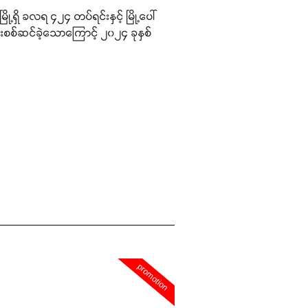
ို့ရှိ ခလရ ၄၂၄ တပ်ရင်းနှင့် မြို့ပေါ်
ုးစစ်ဆင်ခဲ့သောကြောင့် ၂၀၂၄ ခုနှစ်
promotion