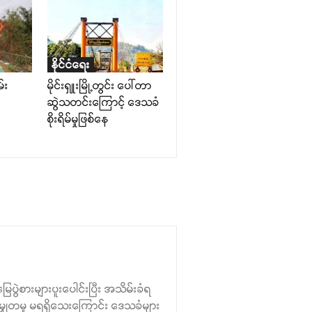
နိုင်ငံရေး
်း
မိုင်းရှူးမြို့တွင်း ပေါ်တာ
ဆွဲသတင်းကြောင့် ဒေသခံ
စိုးရိမ်မှုဖြစ်နေ
 မြေပွဲစားများပူးပေါင်းပြီး အသိမ်းခံရ
ျှတမှု မရရှိသေးကြောင်း ဒေသခံများ