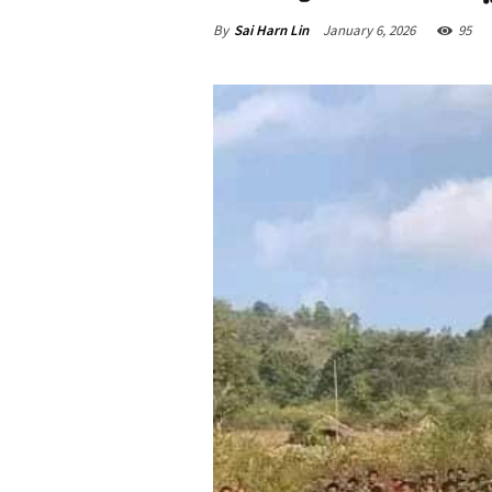
By
Sai Harn Lin
January 6, 2026
95