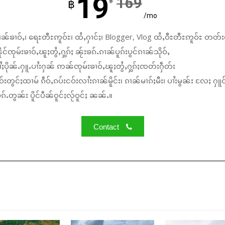
19
169
฿
฿
/mo
ၼ်ၶၢဝ်ႇ၊ ရေႊတီႊဢူဝ်ႊ၊ ထႆႇႁၢင်ႈ၊ Blogger, Vlog ထႆႇဝီႊတီႊဢူဝ်ႊ တတ်း
်ၸုမ်းၶၢဝ်ႇၽူႈတွႆႇႁွၵ်ႈ ၼႂ်းၶၵ်ႉၵၢၼ်ပူၵ်းပွင်ၵၢၼ်သိုဝ်ႇ
ႆႈပိုၼ်ႉႁူႉပၢႆးႁၼ် ဢၼ်ၸုမ်းၶၢဝ်ႇၽူႈတွႆႇႁွၵ်ႈၸတ်းႁဵတ်း
်းတွင်ႈထၢမ် ၵဵဝ်ႇၵပ်းငဝ်းလၢႆးၵၢၼ်မိူင်း၊ ၵၢၼ်မၢၵ်ႈမီး၊ ပၢႆးမွၼ်း လႄႈ ႁူဝ
်ႉတွၼ်း ပိူင်ပဵၼ်ဝူင်ႈလႂ်ဝူင်ႈ ၼၼ်ႉ။
Contact