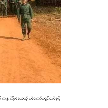
 ကဒူးကြီးဒေသကို စစ်ကော်မရှင်တပ်နှင့်