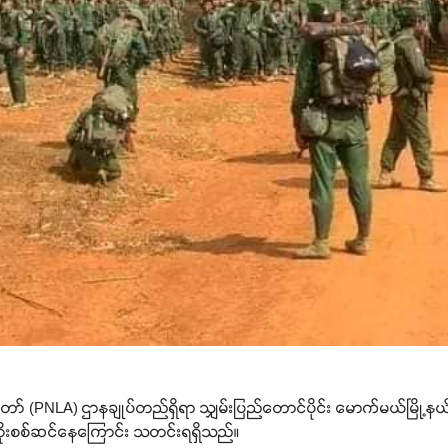
် (PNLA) ဌာနချုပ်တည်ရှိရာ သျှမ်းပြည်တောင်ပိုင်း မောက်မယ်မြို့နယ်
ီး ထိုးစစ်ဆင်နေကြောင်း သတင်းရရှိသည်။