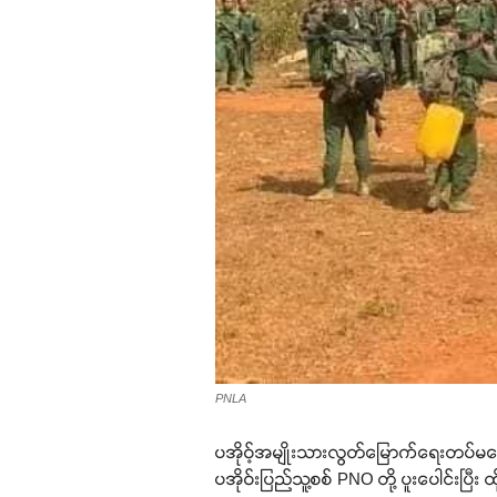
PNLA
ပအိုဝ့်အမျိုးသားလွတ်မြောက်ရေးတပ်မတော
ပအိုဝ်းပြည်သူ့စစ် PNO တို့ ပူးပေါင်းပြ