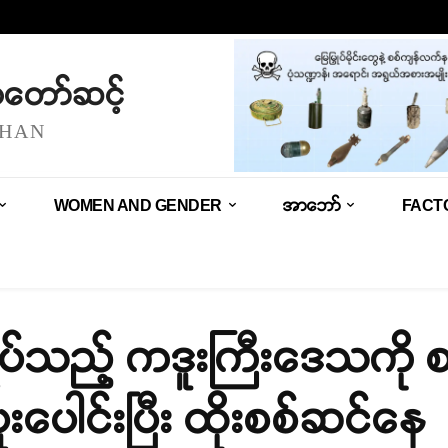
သံတော်ဆင့်
SHAN
WOMEN AND GENDER
အာဘော်
FACT
ပ်သည့် ကဒူးကြီးဒေသကို စ
ူးပေါင်းပြီး ထိုးစစ်ဆင်နေ