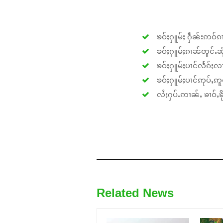
ၶဝ်ႈႁူမ်ႈ ႁဵၼ်းဢဝ်ၵၢ
ၶဝ်ႈႁူမ်ႈၵၢၼ်တူင်ႉၼိုင
ၶဝ်ႈႁူမ်ႈပၢင်လႅၵ်ႈလၢ
ၶဝ်ႈႁူမ်ႈပၢင်ဢုပ်ႇဢူဝ
လႆႈႁပ်ႉဢၢၼ်ႇ ၶၢဝ်ႇၶိုၵ
Related News