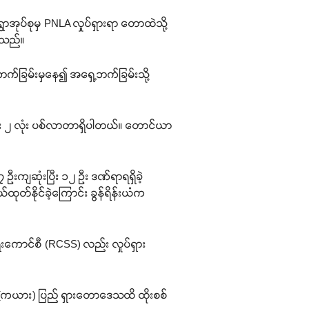
ာအုပ်စုမှ PNLA လှုပ်ရှားရာ တောထဲသို့
ောသည်။
ဘက်ခြမ်းမှနေ၍ အရှေ့ဘက်ခြမ်းသို့
 ၂ လုံး ပစ်လာတာရှိပါတယ်။ တောင်ယာ
ဦးကျဆုံးပြီး ၁၂ ဦး ဒဏ်ရာရရှိခဲ့
ုတ်နိုင်ခဲ့ကြောင်း ခွန်ရိန်းယံက
ကောင်စီ (RCSS) လည်း လှုပ်ရှား
နီ (ကယား) ပြည် ရှားတောဒေသထိ ထိုးစစ်