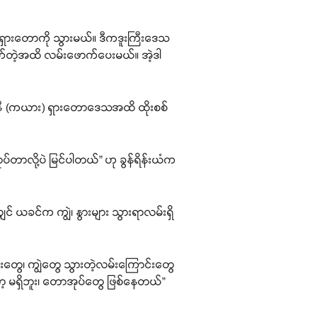
 ရှားတောကို သွားမယ်။ ဒီကဒူးကြီးဒေသ
ရောက်တဲ့အထိ လမ်းဖောက်ပေးမယ်။ အဲ့ဒါ
ရင်နီ (ကယား) ရှားတောဒေသအထိ ထိုးစစ်
ပ်တာလို့ပဲ မြင်ပါတယ်” ဟု ခွန်ရိန်းယံက
 ယခင်က ကျွဲ၊ နွားများ သွားရာလမ်းရှိ
ွေ၊ ကျွဲတွေ သွားတဲ့လမ်းကြောင်းတွေ
ာ့ မရှိဘူး၊ တောအုပ်တွေ ဖြစ်နေတယ်”