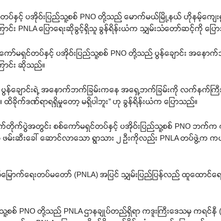
်နှင့် ပအိုဝ်းပြည်သူ့စစ် PNO တို့သည် မောက်မယ်မြို့နယ် ဟိုနမ့်ကျေးရွ
ကြောင်း PNLA ပြောရေးဆိုခွင့်ရှိသူ ခွန်ရိန်းယံက သျှမ်းသံတော်ဆင့်ကို ပြ
ာ်မရှင်တပ်နှင့် ပအိုဝ်းပြည်သူ့စစ် PNO တို့သည် ပွန်ချောင်း အနောက်
ောင်း ဆိုသည်။
်ချောင်းရဲ့ အနောက်ဘက်ခြမ်းကနေ အရှေ့ဘက်ခြမ်းကို လက်နက်ကြီး
 ထိခိုက်ဒဏ်ရာရရှိမှုတော့ မရှိပါဘူး” ဟု ခွန်ရိန်းယံက ပြောသည်။
က်တိုက်ပွဲအတွင်း စစ်ကော်မရှင်တပ်နှင့် ပအိုဝ်းပြည်သူ့စစ် PNO ဘက်က ၇ 
ြစ် ဖမ်းဆီးခေါ် ဆောင်လာသော ရွာသား ၂ ဦးကိုလည်း PNLA တပ်ဖွဲ့က ကယ်ထ
တ်မြောက်ရေးတပ်မတော် (PNLA) အပြင် သျှမ်းပြည်ပြန်လည် ထူထောင်ရေး
ပြည်သူ့စစ် PNO တို့သည် PNLA ဌာနချုပ်တည်ရှိရာ ကဒူးကြီးဒေသမှ ကရင်