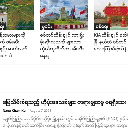
ရေး
မှုခင်း
စစ်ရေး
န့်သမားများကို
စစ်တပ်ထိန်းချုပ် လားရှိုး
KIA ထိန်းချုပ် မဘိမ
ျက် ဖမ်းဆီး
ခိုးဆိုးလုယက် များလာ၊
မြို့နယ်ထဲ စစ်တပ်
လည်း ဆက်လက်
ကိုယ်ထူကိုယ်ထ ဖမ်းဆီး
လေကြောင်းဗုံးကြဲ
ားနေဆဲ
နေရ
မြေသိမ်းခံရသည့် ဟိုပုံးဒေသခံများ တရားမျှတမှု မရရှိသေး
-
August 7, 2026
Nang Kham Ku
သျှမ်းပြည်တောင်ပိုင်း၊ ဟိုပုံးမြို့နယ် တွင် ပအိုဝ်းပြည်သူ့စစ် (PNO) နှင့်
မြေယာနှင့်ပတ်သက်ပြီး ယနေ့ (သြဂုတ် ၇)ရက်အထိ ပြည်သူများ တရားမ