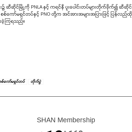
ဆီဆိုင်မြို့ကို PNLA နှင့် ကရင်နီ ပူးပေါင်းတပ်များတိုက်ခိုက်၍ ဆီဆိုင်မြ
ည်း စစ်ကော်မရှင်တပ်နှင့် PNO တို့က အင်အားအများအပြားဖြင့် ပြန်လည်ထိ
ေးခဲ့ကြရသည်။
စစ်ကော်မရှင်တပ်
တိုက်ပွဲ
SHAN Membership