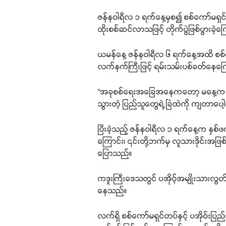
ဇန်နဝါရီလ ၁ ရက်နေ့မှစ၍ စစ်ကော်မရှင်တပ
ထိုးစစ်ဆင်လာသဖြင့် တိုက်ပွဲဖြစ်ပွားခဲ့
ယမန်နေ့ ဇန်နဝါရီလ ၆ ရက်နေ့အထိ စစ်ကေ
လက်နက်ကြီးဖြင့် ရမ်းသမ်းပစ်ခတ်နေကြ
“အခုစစ်ရေးအခြေအနေကတော့ မနေ့က ပွန
သွားတဲ့ ပြည်သူတွေရဲ့ခြံထဲကို ကျတာပေါ့။
ပြီးခဲ့သည့် ဇန်နဝါရီလ ၁ ရက်နေ့က နှစ်ဖ
ကြောင်း၊ ၎င်းတို့ဘက်မှ လူသားဒိုင်းအဖ
ပြောသည်။
ကဒူးကြီးဒေသတွင် ပအိုဝ့်အမျိုးသားလွ
နေသည်။
လက်ရှိ စစ်ကော်မရှင်တပ်နှင့် ပအိုဝ်း