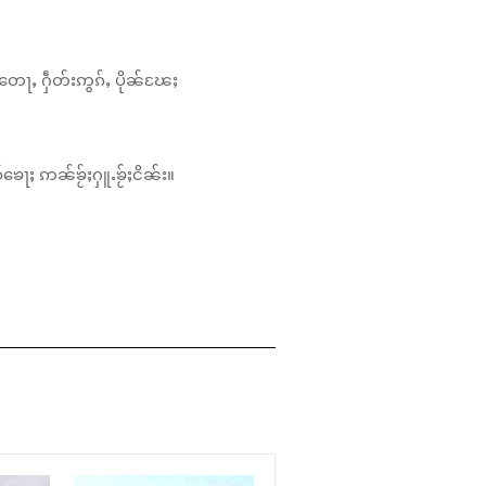
တေႃႇ ႁဵတ်းဢွၵ်ႇ ပိုၼ်ၽႄႈ
်ၶေႃႈ ဢၼ်ၶႂ်ႈႁူႉၶႂ်ႈငိၼ်း။