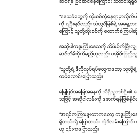
ဆင်ရန် ပြင်ဆင်နေကြောင်း သတင်းရရှိထ
“ဒေသခံတွေကို ထိုးစစ်တဲ့နေရာမှာလိုက်
ကို ရပြီးရင်လည်း သံလွင်မြစ်ရဲ့ အရှေ့ဘ
ကြောင့် သူတို့ထိုးစစ်ကို ထောက်ခံကြပါ
အဆိုပါကဒူးကြီးဒေသကို သိမ်းပိုက်ပြီး
ဆင်သိမ်းပိုက်မည်ဟုလည်း ပအိုဝ်းပြည်
“သူတို့ရဲ့ ဒီလိုလုပ်ရပ်တွေကတော့ သူတို
ထပ်လောင်းပြောသည်။
မြေပြင်အခြေအနေကို သိရှိသူတစ်ဦး၏ ပြေ
သဖြင့် အဆိုပါလမ်းကို ဖောက်ရန်ဖြစ်နို
“အရင်ကကြားဖူးတာကတော့ ကဒူးကြီးဒေသက
ရှိတယ်လို့ ပြောတယ်။ အဲ့ဒီလမ်းကြောင်
ဟု ၎င်းကပြောသည်။