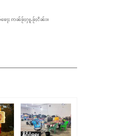
်ၶေႃႈ ဢၼ်ၶႂ်ႈႁူႉၶႂ်ႈငိၼ်း။
နိုင်ငံရေး