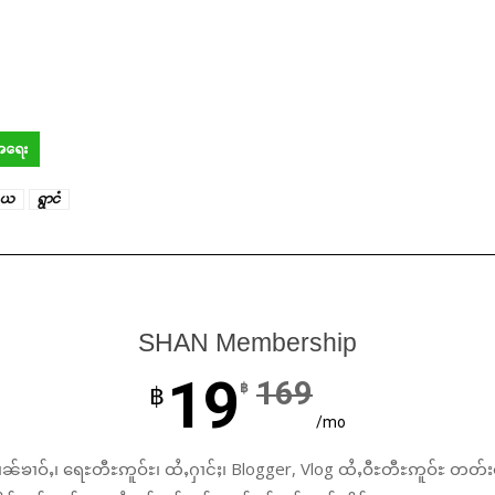
Your support keeps our voice strong. Join us today and help create
a future where every story is heard, every voice counts, and justice
can thrive.
Donate Now
်အရေး
တယ
ရွာငံ
SHAN Membership
19
169
฿
฿
/mo
ၼ်ၶၢဝ်ႇ၊ ရေႊတီႊဢူဝ်ႊ၊ ထႆႇႁၢင်ႈ၊ Blogger, Vlog ထႆႇဝီႊတီႊဢူဝ်ႊ တတ်း