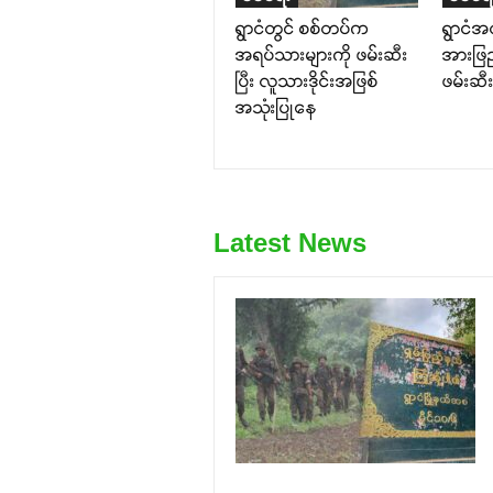
ရွာငံတွင် စစ်တပ်က
ရွာငံအ
အရပ်သားများကို ဖမ်းဆီး
အားဖြည
ပြီး လူသားဒိုင်းအဖြစ်
ဖမ်းဆီးရ
အသုံးပြုနေ
Latest News