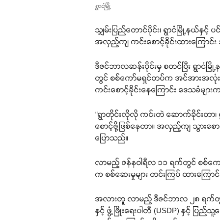
ရွာငံမြို့
သျှမ်းပြည်တောင်ပိုင်း၊ ရွာငံမြို့နယ်နှ
အလှည့်ကျ ကင်းစောင့်ခိုင်းထားကြောင်
ဒီဇင်ဘာလဆန်းပိုင်းမှ စတင်ပြီး ရွာငံမြိ
တွင် စစ်ကော်မရှင်တပ်က အင်အားအလုံးအ
ကင်းစောင့်ခိုင်းနေကြောင်း ဒေသခံမျာ
“ရွာတိုင်းလိုလို ကင်းတဲ ဆောက်ခိုင်
စောင့်ဖို့ဖြစ်နေတာ။ အလှည့်ကျ သွားစ
ပြောသည်။
လာမည့် ဇန်နဝါရီလ ၁၁ ရက်တွင် စစ်ကော
က စစ်ဆေးမှုများ တင်းကြပ် ထားကြော
အလားတူ လာမည့် ဒီဇင်ဘာလ ၂၈ ရက်တွင် က
နှင့် ဖွံ့ဖြိုးရေးပါတီ (USDP) နှင့် ပြ