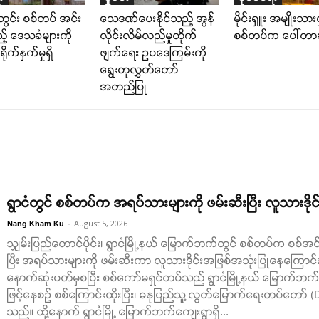
တွင်း စစ်တပ် အင်း
သေဒဏ်ပေးနိုင်သည့် အွန်
မိုင်းရှူး အမျိုးသား
့် ဒေသခံများကို
လိုင်းလိမ်လည်မှုတိုက်
စစ်တပ်က ပေါ်တာဆ
ိုက်နှက်မှုရှိ
ဖျက်ရေး ဥပဒေကြမ်းကို
ရွေးတုလွှတ်တော်
အတည်ပြု
ရွာငံတွင် စစ်တပ်က အရပ်သားများကို ဖမ်းဆီးပြီး လူသားဒို
-
August 5, 2026
Nang Kham Ku
သျှမ်းပြည်တောင်ပိုင်း၊ ရွာငံမြို့နယ် မြောက်ဘက်တွင် စစ်တပ်က စစ
ပြီး အရပ်သားများကို ဖမ်းဆီးကာ လူသားဒိုင်းအဖြစ်အသုံးပြုနေကြောင်း စ
နောက်ဆုံးပတ်မှစပြီး စစ်ကော်မရှင်တပ်သည် ရွာငံမြို့နယ် မြောက်ဘက်
ဖြင့်နေစဉ် စစ်ကြောင်းထိုးပြီး၊ ဓနုပြည်သူ့ လွတ်မြောက်ရေးတပ်တော် (DPLA
သည်။ ထို့နောက် ရွာငံမြို့ မြောက်ဘက်ကျေးရွာရှိ...