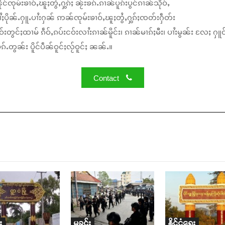
်ၸုမ်းၶၢဝ်ႇၽူႈတွႆႇႁွၵ်ႈ ၼႂ်းၶၵ်ႉၵၢၼ်ပူၵ်းပွင်ၵၢၼ်သိုဝ်ႇ
ႆႈပိုၼ်ႉႁူႉပၢႆးႁၼ် ဢၼ်ၸုမ်းၶၢဝ်ႇၽူႈတွႆႇႁွၵ်ႈၸတ်းႁဵတ်း
်းတွင်ႈထၢမ် ၵဵဝ်ႇၵပ်းငဝ်းလၢႆးၵၢၼ်မိူင်း၊ ၵၢၼ်မၢၵ်ႈမီး၊ ပၢႆးမွၼ်း လႄႈ ႁူဝ
်ႉတွၼ်း ပိူင်ပဵၼ်ဝူင်ႈလႂ်ဝူင်ႈ ၼၼ်ႉ။
Contact
း
မှုခင်း
နိုင်ငံရေး