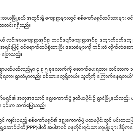
င့် ပင်းတယမြို့နယ် အတွင်းရှိ ကျေးရွာများတွင် စစ်ကော်မရှင်တပ်သားများ 
း သတင်းရရှိသည်။
ု့နယ် လင်းဝေးကျေးရွာအုပ်စု၊ တပင်ပျော်ကျေးရွာအုပ်စု၊ ကျောက်ငှက်ကျေးရ
ရင်းဖြင့် ဝင်ရောက်တပ်စွဲထားပြီး ဒေသခံများကို ကင်းတဲ လိုက်လံဆော
းက ပြောသည်။
းတာ၊ ရွာပတ်ပတ်လည်မှာ ၄ ခု ၅ ခုလောက်ကို ဆောက်ပေးရတာ။ ထင်တာက သ
ောင့်ရတာ၊ ရွာထဲမှာလည်း စစ်သားတွေရှိတယ်။ သူတို့ကို ကြောက်နေရတယ
်မရှင်၏ အတုအယောင် ရွေးကောက်ပွဲ ဒုတိယပိုင်း၌ ရွာငံမြို့နယ်လည်း
င်း ၎င်းက ဆက်ပြောသည်။
ျင်းပမည့် စစ်ကော်မရှင်၏ ရွေးကောက်ပွဲ ပထမပိုင်းတွင် ပင်းတယမြို့နယ
ည်သူ့ရှေ့ဆောင်ပါတီ(PPP)ပါတီ အပါအဝင် ဓနုတိုင်းရင်းသားလူမျိုးများ ဒီမို