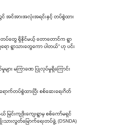
တွင် အင်အားအလုံးအရင်းနှင့် တပ်စွဲထား
ေးတပ်တွေ ရှိနိုင်မယ့် တောတောင်က ရွာ
ွေရော ရွာသားတွေကော ပါတယ်” ဟု ပင်း
ုများ မကြာခဏ ပြုလုပ်မှုရှိကြောင်း
င်ရောက်တပ်စွဲထားပြီး စစ်ဆေးရေးဂိတ်
် မြင်းကျဒိုးကျေးရွာမှ စစ်ကော်မရှင်
ျိုးသားလွတ်မြောက်ရေးတပ်ဖွဲ့ (DSNDA)