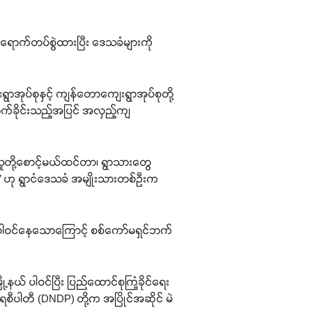
ဝင်ရောက်တပ်စွဲထားပြီး ဒေသခံများကို
ွာအုပ်စုနှင့် ကျန်တောကျေးရွာအုပ်စုတို့
က်ခိုင်းသည့်အပြင် အလှည့်ကျ
ူတို့စောင့်မယ်ထင်တာ၊ ရွာသားတွေ
်” ဟု ရွာငံဒေသခံ အမျိုးသားတစ်ဦးက
 ပါဝင်နေသောကြောင့် စစ်ကော်မရှင်ဘက်
် ပါဝင်ပြီး ပြည်ထောင်စုကြံ့ခိုင်ရေး
ကရေစီပါတီ (DNDP) တို့က အပြိုင်အဆိုင် မဲ