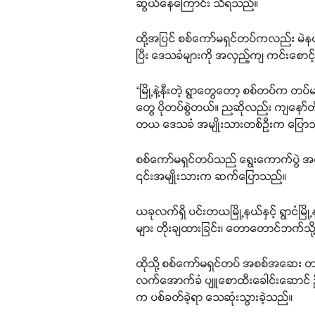
ဆွယ်နေကြောင်း သိရသည်။
ထို့အပြင် စစ်ကော်မရှင်တပ်ကလည်း မဲနယ်
ပြီး ဒေသခံများကို အလှည့်ကျ ကင်းစောင့
“မြို့နဲ့နီးတဲ့ ရွာတွေတော့ စစ်တပ်က တပ
တွေ ပိုတပ်စွဲတယ်။ ညဆိုလည်း ကျနော်
တယ ဒေသခံ အမျိုးသားတစ်ဦးက ပြော
စစ်ကော်မရှင်တပ်သည် ရွေးကောက်ပွဲ အကေ
၎င်းအမျိုးသားက ဆက်ပြောသည်။
ယခုလက်ရှိ ပင်းတယမြို့နယ်နှင့် ရွာငံမ
များ တိုးချထားခြင်း၊ တောတောင်ဘက်သို
ထိုသို့ စစ်ကော်မရှင်တပ် အစစ်အဆေး တင်း
လက်အောက်ခံ ပျူစောထီးခေါင်းဆောင် ဦး
က ပစ်ခတ်ခဲ့ရာ သေဆုံးသွားခဲ့သည်။