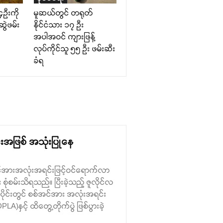
၄ဉီးကို
မူဆယ်တွင် တရုတ်
ွဲဖမ်း
နိုင်ငံသား ၁၇ ဦး
အပါအဝင် ကျားဖြန့်
လုပ်ကိုင်သူ ၅၅ ဦး ဖမ်းဆီး
ခံရ
င်းအဖြစ် အသုံးပြုနေ
်အင်အားအလုံးအရင်းဖြင့်ဝင်ရောက်လာ
ုံစမ်းသိရသည်။ ပြီးခဲ့သည့် ဇူလိုင်လ
ပိုင်းတွင် စစ်အင်အား အလုံးအရင်း
)နှင့် ထိတွေ့တိုက်ပွဲ ဖြစ်ပွားခဲ့