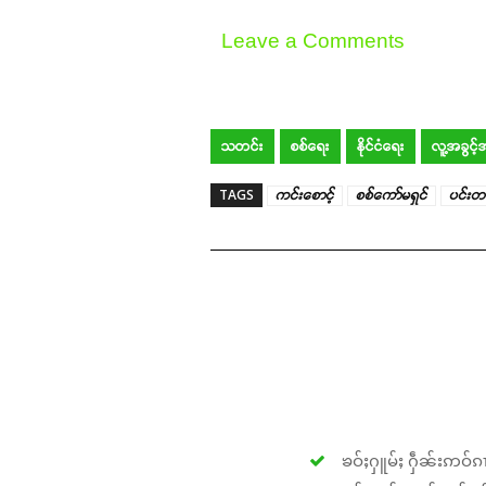
Leave a Comments
သတင်း
စစ်ရေး
နိုင်ငံရေး
လူ့အခွင့
TAGS
ကင်းစောင့်
စစ်ကော်မရှင်
ပင်း
ၶဝ်ႈႁူမ်ႈ ႁဵၼ်းဢဝ်ၵၢ