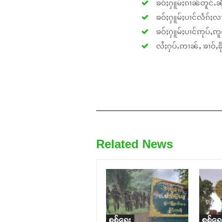
ၶဝ်ႈႁူမ်ႈၵၢၼ်တူင်ႉၼိုင
ၶဝ်ႈႁူမ်ႈပၢင်လႅၵ်ႈလၢ
ၶဝ်ႈႁူမ်ႈပၢင်ဢုပ်ႇဢူဝ
လႆႈႁပ်ႉဢၢၼ်ႇ ၶၢဝ်ႇၶိုၵ
Related News
စစ်ရေး
စစ်ရေ