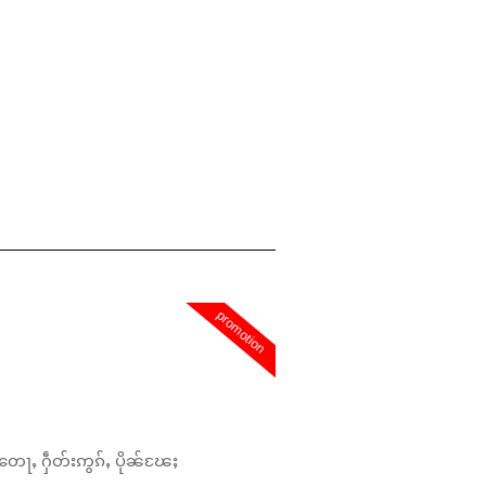
promotion
တေႃႇ ႁဵတ်းဢွၵ်ႇ ပိုၼ်ၽႄႈ