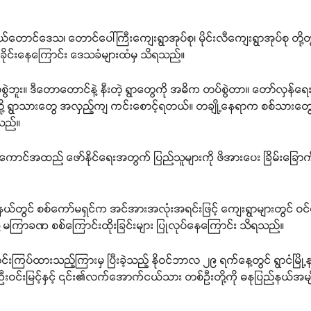
တောင်ဒေသ၊ တောင်ပေါ်ကြီးကျေးရွာအုပ်စု၊ မိုင်းလီကျေးရွာအုပ်စု တို့
်ခိုင်းနေကြောင်း ဒေသခံများထံမှ သိရသည်။
်မစွဲဘူး။ ဒီတောတောင်နဲ့ နီးတဲ့ ရွာတွေကို အဓိက တပ်စွဲတာ။ တော်လှန်ရ
တို့ ရွာသားတွေ အလှည့်ကျ ကင်းစောင့်ရတယ်။ တချို့နေရာက စစ်သားတ
သည်။
ာင်အထည် ဖော်နိုင်ရေးအတွက် ပြည်သူများကို ဖိအားပေး ခြိမ်းခြောက်မှ
ြို့နယ်တွင် စစ်ကော်မရှင်က အင်အားအလုံးအရင်းဖြင့် ကျေးရွာများတွင် ဝ
့ မကြာခဏ စစ်ကြောင်းထိုးခြင်းများ ပြုလုပ်နေကြောင်း သိရသည်။
ကြပ်ထားသည့်ကြားမှ ပြီးခဲ့သည့် နိုဝင်ဘာလ ၂၉ ရက်နေ့တွင် ရွာငံမြို့နယ
ဝင်းမြင့်နှင့် ၎င်း၏လက်အောက်ငယ်သား တစ်ဦးတို့ကို ဓနုပြည်နယ်အမ
Support SHAN