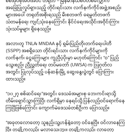
စစ်အုပ်စုအပါအဝင် တရုတ် – မြန်မာနယ်စပ်တစ်လျှောက်
အခြေပြုလှုပ်ရှားသည့် တိုင်းရင်းသား လက်နက်ကိုင်အဖွဲ့အစည်း
များအပေါ် တရုတ်အစိုးရသည် မီးစတဖက် ရေမှုတ်တဖက်
သံတမန်ရေး ကျင့်သုံးနေကြောင်း နိုင်ငံရေးအသိုင်းအဝိုင်းကြား
သုံးသပ်မှုများ ရှိနေသည်။
အလားတူ TNLA၊ MNDAA နှင့် ရှမ်းပြည်တိုးတက်ရေးပါတီ
(SSPP) အစရှိသော တိုင်းရင်းသား လက်နက်ကိုင်များကို
လက်နက်၊ ငွေကြေးများ ကူညီပံ့ပိုးမှာ မဟုတ်ကြောင်း “ဝ” ပြည်
သွေးစည်း ညီညွှတ်ရေး တပ်မတော် (UWSA) က ဩဂုတ်လ
အတွင်း ပြုလုပ်သည့် ပန်ဆန်းမြို့ ဆွေးနွေးပွဲတွင် ပြောကြား
ထားသည်။
“၁၀၂၇ စစ်ဆင်ရေး”အတွင်း ဒေသခံအများစု ဘေးကင်းရာသို့
တိမ်းရှောင်သွားကြပြီး လက်ရှိမှာ နေရပ်သို့ ပြန်လည်ဝင်ရောက်နေ
ကြပြီဖြစ်ကြောင်း ကျောက်မဲဒေသခံတစ်ဦးက ပြောသည်။
“အခုတလောတော့ သူနည်းသူ့ဟန်နဲ့တော့ ဝင်နေပြီ။ ဝင်လာနေကြ
ပြီ။ တချို့ကလည်း မလာသေးဘူး။ တချို့ကလည်း လာတော့