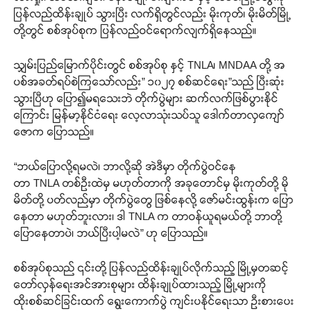
ပြန်လည်ထိန်းချုပ် သွားပြီး လက်ရှိတွင်လည်း မိုးကုတ်၊ မိုးမိတ်မြို့
တို့တွင် စစ်အုပ်စုက ပြန်လည်ဝင်ရောက်လျက်ရှိနေသည်။
သျှမ်းပြည်မြောက်ပိုင်းတွင် စစ်အုပ်စု နှင့် TNLA၊ MNDAA တို့ အ
ပစ်အခတ်ရပ်စဲကြသော်လည်း” ၁၀၂၇ စစ်ဆင်ရေး”သည် ပြီးဆုံး
သွားပြီဟု ပြော၍မရသေးဘဲ တိုက်ပွဲများ ဆက်လက်ဖြစ်ပွားနိုင်
ကြောင်း မြန်မာ့နိုင်ငံရေး လေ့လာသုံးသပ်သူ ဒေါက်တာလှကျော်
ဇောက ပြောသည်။
“ဘယ်ပြောလို့ရမလဲ၊ ဘာလို့ဆို အဲဒီမှာ တိုက်ပွဲဝင်နေ
တာ TNLA တစ်ဦးထဲမှ မဟုတ်တာကို အခုတောင်မှ မိုးကုတ်တို့ မို
မိတ်တို့ ပတ်လည်မှာ တိုက်ပွဲတွေ ဖြစ်နေလို့ ဇော်မင်းထွန်းက ပြော
နေတာ မဟုတ်ဘူးလား၊ ဒါ TNLA က တာဝန်ယူရမယ်တို့ ဘာတို့
ပြောနေတာပဲ၊ ဘယ်ပြီးပါ့မလဲ” ဟု ပြောသည်။
စစ်အုပ်စုသည် ၎င်းတို့ ပြန်လည်ထိန်းချုပ်လိုက်သည့် မြို့မှတဆင့်
တော်လှန်ရေးအင်အားစုများ ထိန်းချုပ်ထားသည့် မြို့များကို
ထိုးစစ်ဆင်ခြင်းထက် ရွေးကောက်ပွဲ ကျင်းပနိုင်ရေးသာ ဦးစားပေး