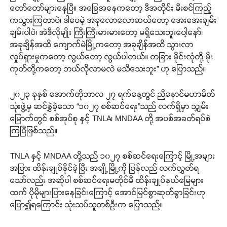
တော်တော်များနေပြီ။ အခြေအနေကတော့ ဒီအတိုင်း မီးစင်ကြည့်
ကသွားကြတာပဲ၊ ဒါပေမဲ့ အခုလောလောဆယ်တော့ အေးအေးချမ်း
ချမ်းပါပဲ၊ အဲဒီလိုမျိုး ကြီးကြီးမားမားတော့ မရှိသေးဘူးပေါ့နော်၊
အခုချိန်အထိ ကျောက်မဲမြို့ကတော့ အခုချိန်အထိ သွားလာ
လှုပ်ရှားမှုကတော့ လွယ်တော့ လွယ်ပါတယ်။ တခြား မိုင်းလုံတို့ မိုး
ကုတ်တို့ကတော့ ဘယ်လိုလာမလဲ မသိသေးဘူး” ဟု ပြောသည်။
၂၀၂၃ ခုနှစ် အောက်တိုဘာလ ၂၇ ရက်နေ့တွင် ညီနောင်မဟာမိတ်
သုံးဖွဲ့မှ ဆင်နွှဲခဲ့သော “၁၀၂၇ စစ်ဆင်ရေး”သည် လက်ရှိမှာ သျှမ်း
မြောက်တွင် စစ်အုပ်စု နှင့် TNLA၊ MNDAA တို့ အပစ်အခတ်ရပ်စဲ
ကြပြီဖြစ်သည်။
TNLA နှင့် MNDAA တို့သည် ၁၀၂၇ စစ်ဆင်ရေးကြောင့် မြို့အများ
အပြား ထိန်းချုပ်နိုင်ခဲ့ပြီး အချို့မြို့ကို ပြန်လည် လက်လွှတ်ရ
သော်လည်း အဆိုပါ စစ်ဆင်ရေးမတိုင်မီ ထိန်းချုပ်နယ်မြေများ
ထက် ပိုမိုများပြားနေခြင်းကြောင့် အောင်မြင်စွာဆုတ်ခွာခြင်းဟု
ပြော၍ရကြောင်း သုံးသပ်သူတစ်ဦးက ပြောသည်။