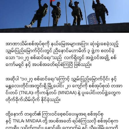
အာဏာသိမ်းစစ်အုပ်စုကို နယ်မြေအများအပြား ဆုံးရှုံးစေခဲ့သည့်
သျှမ်းပြည်မြောက်ပိုင်းတွင် ညီနောင်မဟာမိတ် ၃ ဖွဲ့က စတင်ခဲ့
သော “၁၀၂၇ စစ်ဆင်ရေး”သည် လက်ရှိတွင် အဖွဲ့ဝင်အချို့ စစ်
ကော်မရှင် နှင့် အပစ်အခတ်ရပ်စဲကြပြီ ဖြစ်သည်။
အဆိုပါ “၁၀၂၇ စစ်ဆင်ရေး”ကြောင့် သျှမ်းပြည်မြောက်ပိုင်း နှင့်
မန္တလေးတိုင်းအတွင်းရှိ မြို့ပေါင်း ၂၀ ကျော်ကို စစ်အုပ်စုထံ တအာ
င်းတပ် (TNLA)၊ ကိုးကန့်တပ် (MNDAA) နဲ့ ပူးပေါင်းတပ်ဖွဲ့တွေက
တိုက်ခိုက်သိမ်းပိုက် နိုင်ခဲ့သည်။
ထို့နောက် တရုတ်၏ ကြားဝင်စေ့စပ်ပေးမှုအရ စစ်အုပ်စု
နှင့် TNLA၊ MNDAA တို့ အပစ်အခတ် ရပ်စဲကြသလို စစ်အုပ်စုက
လားရှိုး၊ သပိတ်ကျင်း၊ နောင်ချို၊ ကျောက်မဲ နှင့် သီပေါမြို့တွေကို