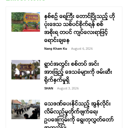
နှစ်စဉ် ရေကြီး တောင်ပြိုသည့် ဟို
ပုံးဒေသ သစ်ပင်စိုက်ရန် စစ်
အစိုးရ တပင် ကျပ်လေးရာဖြင့်
ရောင်းချနေ
-
August 6, 2026
Nang Kham Ku
ရွာငံအတွင်း စစ်တပ် အင်း
အားဖြည့် ဒေသခံများကို ဖမ်းဆီး
ရိုက်နှက်မှုရှိ
-
August 3, 2026
SHAN
သေဒဏ်ပေးနိုင်သည့် အွန်လိုင်း
လိမ်လည်မှုတိုက်ဖျက်ရေး
ဥပဒေကြမ်းကို ရွေးတုလွှတ်တော်
အတည်ပြု