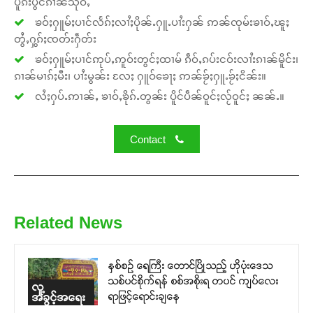
ပူၵ်းပွင်ၵၢၼ်သိုဝ်ႇ
ၶဝ်ႈႁူမ်ႈပၢင်လႅၵ်ႈလၢႆႈပိုၼ်ႉႁူႉပၢႆးႁၼ် ဢၼ်ၸုမ်းၶၢဝ်ႇၽူႈ
တွႆႇႁွၵ်ႈၸတ်းႁဵတ်း
ၶဝ်ႈႁူမ်ႈပၢင်ဢုပ်ႇဢူဝ်းတွင်ႈထၢမ် ၵဵဝ်ႇၵပ်းငဝ်းလၢႆးၵၢၼ်မိူင်း၊
ၵၢၼ်မၢၵ်ႈမီး၊ ပၢႆးမွၼ်း လႄႈ ႁူဝ်ၶေႃႈ ဢၼ်ၶႂ်ႈႁူႉၶႂ်ႈငိၼ်း။
လႆႈႁပ်ႉဢၢၼ်ႇ ၶၢဝ်ႇၶိုၵ်ႉတွၼ်း ပိူင်ပဵၼ်ဝူင်ႈလႂ်ဝူင်ႈ ၼၼ်ႉ။
Contact
Related News
နှစ်စဉ် ရေကြီး တောင်ပြိုသည့် ဟိုပုံးဒေသ
သစ်ပင်စိုက်ရန် စစ်အစိုးရ တပင် ကျပ်လေး
လူ့
ရာဖြင့်ရောင်းချနေ
အခွင့်အရေး