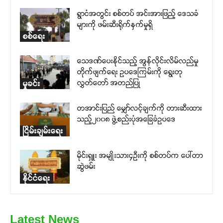
ရွာငံအတွင်း စစ်တပ် အင်းအားဖြည့် ဒေသခံ
များကို ဖမ်းဆီးရိုက်နှက်မှုရှိ
စစ်ရေး
သေဒဏ်ပေးနိုင်သည့် အွန်လိုင်းလိမ်လည်မှု
တိုက်ဖျက်ရေး ဥပဒေကြမ်းကို ရွေးတု
လွှတ်တော် အတည်ပြု
မှုခင်း
တအာင်းပြည် မျှော်လင့်ချက်ကို တားဆီးထား
သည့်၂၀၀၈ ဖွဲ့စည်းပုံအခြေခံဥပဒေ
ငြိမ်းချမ်းရေး
မိုင်းရှူး အမျိုးသား၄ဉီးကို စစ်တပ်က ပေါ်တာ
ဆွဲဖမ်း
နိုင်ငံရေး
Latest News