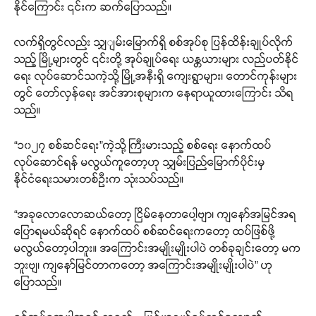
နိုင်ကြောင်း ၎င်းက ဆက်ပြောသည်။
လက်ရှိတွင်လည်း သျှျမ်းမြောက်ရှိ စစ်အုပ်စု ပြန်ထိန်းချုပ်လိုက်
သည့် မြို့များတွင် ၎င်းတို့ အုပ်ချုပ်ရေး ယန္တယားများ လည်ပတ်နိုင်
ရေး လုပ်ဆောင်သကဲ့သို့ မြို့အနီးရှိ ကျေးရွာများ၊ တောင်ကုန်းများ
တွင် တော်လှန်ရေး အင်အားစုများက နေရာယူထားကြောင်း သိရ
သည်။
“၁၀၂၇ စစ်ဆင်ရေး”ကဲ့သို့ ကြီးမားသည့် စစ်ရေး နောက်ထပ်
လုပ်ဆောင်ရန် မလွယ်ကူတော့ဟု သျှမ်းပြည်မြောက်ပိုင်းမှ
နိုင်ငံရေးသမားတစ်ဦးက သုံးသပ်သည်။
“အခုလောလောဆယ်တော့ ငြိမ်နေတာပေါ့ဗျာ၊ ကျနော်အမြင်အရ
ပြောရမယ်ဆိုရင် နောက်ထပ် စစ်ဆင်ရေးကတော့ ထပ်ဖြစ်ဖို့
မလွယ်တော့ပါဘူး။ အကြောင်းအမျိုးမျိုးပါပဲ တစ်ခုချင်းတော့ မက
ဘူးဗျ၊ ကျနော်မြင်တာကတော့ အကြောင်းအမျိုးမျိုးပါပဲ” ဟု
ပြောသည်။