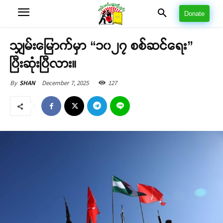
Donate
သျှမ်းမြောက်မှာ “၁၀၂၇ စစ်ဆင်ရေး”
ပြီးဆုံးပြီလား။
December 7, 2025
127
By
SHAN