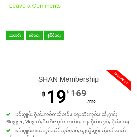
Leave a Comments
သတင်း
စစ်ရေး
နိုင်ငံရေး
promotion
SHAN Membership
19
169
฿
฿
/mo
ၶဝ်ႈႁူမ်ႈ ႁဵၼ်းဢဝ်ၵၢၼ်ၶၢဝ်ႇ၊ ရေႊတီႊဢူဝ်ႊ၊ ထႆႇႁၢင်ႈ၊
Blogger, Vlog ထႆႇဝီႊတီႊဢူဝ်ႊ တတ်းတေႃႇ ႁဵတ်းဢွၵ်ႇ ပိုၼ်ၽႄႈ
ၶဝ်ႈႁူမ်ႈၵၢၼ်တူင်ႉၼိုင်ၸုမ်းၶၢဝ်ႇၽူႈတွႆႇႁွၵ်ႈ ၼႂ်းၶၵ်ႉၵၢၼ်