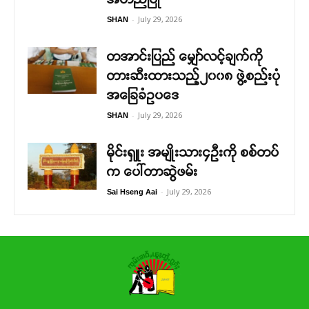
-
July 29, 2026
SHAN
တအာင်းပြည် မျှော်လင့်ချက်ကို
တားဆီးထားသည့်၂၀၀၈ ဖွဲ့စည်းပုံ
အခြေခံဥပဒေ
-
July 29, 2026
SHAN
မိုင်းရှူး အမျိုးသား၄ဉီးကို စစ်တပ်
က ပေါ်တာဆွဲဖမ်း
-
July 29, 2026
Sai Hseng Aai