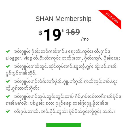
promotion
SHAN Membership
19
169
฿
฿
/mo
ၶဝ်ႈႁူမ်ႈ ႁဵၼ်းဢဝ်ၵၢၼ်ၶၢဝ်ႇ၊ ရေႊတီႊဢူဝ်ႊ၊ ထႆႇႁၢင်ႈ၊
Blogger, Vlog ထႆႇဝီႊတီႊဢူဝ်ႊ တတ်းတေႃႇ ႁဵတ်းဢွၵ်ႇ ပိုၼ်ၽႄႈ
ၶဝ်ႈႁူမ်ႈၵၢၼ်တူင်ႉၼိုင်ၸုမ်းၶၢဝ်ႇၽူႈတွႆႇႁွၵ်ႈ ၼႂ်းၶၵ်ႉၵၢၼ်
ပူၵ်းပွင်ၵၢၼ်သိုဝ်ႇ
ၶဝ်ႈႁူမ်ႈပၢင်လႅၵ်ႈလၢႆႈပိုၼ်ႉႁူႉပၢႆးႁၼ် ဢၼ်ၸုမ်းၶၢဝ်ႇၽူႈ
တွႆႇႁွၵ်ႈၸတ်းႁဵတ်း
ၶဝ်ႈႁူမ်ႈပၢင်ဢုပ်ႇဢူဝ်းတွင်ႈထၢမ် ၵဵဝ်ႇၵပ်းငဝ်းလၢႆးၵၢၼ်မိူင်း၊
ၵၢၼ်မၢၵ်ႈမီး၊ ပၢႆးမွၼ်း လႄႈ ႁူဝ်ၶေႃႈ ဢၼ်ၶႂ်ႈႁူႉၶႂ်ႈငိၼ်း။
လႆႈႁပ်ႉဢၢၼ်ႇ ၶၢဝ်ႇၶိုၵ်ႉတွၼ်း ပိူင်ပဵၼ်ဝူင်ႈလႂ်ဝူင်ႈ ၼၼ်ႉ။