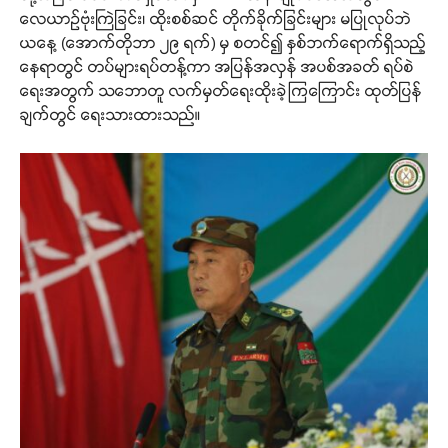
လေယာဉ်ဗုံးကြဲခြင်း၊ ထိုးစစ်ဆင် တိုက်ခိုက်ခြင်းများ မပြုလုပ်ဘဲ
ယနေ့ (အောက်တိုဘာ ၂၉ ရက်) မှ စတင်၍ နှစ်ဘက်ရောက်ရှိသည့်
နေရာတွင် တပ်များရပ်တန့်ကာ အပြန်အလှန် အပစ်အခတ် ရပ်စဲ
ရေးအတွက် သဘောတူ လက်မှတ်ရေးထိုးခဲ့ကြကြောင်း ထုတ်ပြန်
ချက်တွင် ရေးသားထားသည်။