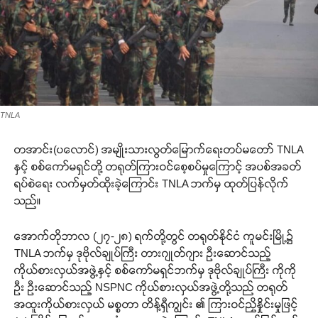
TNLA
တအာင်း(ပလောင်) အမျိုးသားလွတ်မြောက်ရေးတပ်မတော် TNLA
နှင့် စစ်ကော်မရှင်တို့ တရုတ်ကြားဝင်စေ့စပ်မှုကြောင့် အပစ်အခတ်
ရပ်စဲရေး လက်မှတ်ထိုးခဲ့ကြောင်း TNLA ဘက်မှ ထုတ်ပြန်လိုက်
သည်။
အောက်တိုဘာလ (၂၇-၂၈) ရက်တို့တွင် တရုတ်နိုင်ငံ ကူမင်းမြို့၌
TNLA ဘက်မှ ဒုဗိုလ်ချုပ်ကြီး တားဂျုတ်ဂျား ဦးဆောင်သည့်
ကိုယ်စားလှယ်အဖွဲ့နှင့် စစ်ကော်မရှင်ဘက်မှ ဒုဗိုလ်ချုပ်ကြီး ကိုကို
ဦး ဦးဆောင်သည့် NSPNC ကိုယ်စားလှယ်အဖွဲ့တို့သည် တရုတ်
အထူးကိုယ်စားလှယ် မစ္စတာ တိန့်ရှီကျွင်း ၏ ကြားဝင်ညှိနှိုင်းမှုဖြင့်