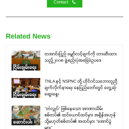
Contact
Related News
တအာင်းပြည် မျှော်လင့်ချက်ကို တားဆီးထား
သည့်၂၀၀၈ ဖွဲ့စည်းပုံအခြေခံဥပဒေ
ငြိမ်းချမ်းရေး
TNLA နှင့် NSPNC တို့ ဟိုင်ဂင်သဘောတူညီ
ချက်လိုက်နာရေး နေပြည်တော်တွင် တွေ့ဆုံ
ဆွေးနွေး
ငြိမ်းချမ်းရေး
“တံလျှပ်” ဖြစ်နေသော အာဏာသိမ်း
စစ်တပ်၏ ထင်ယောင်ထင်မှား အရှိန်အဟုန်
သို့မဟုတ်စစ်တပ်၏ အထင်မှား “အောင်ပွဲ
ဆောင်းပါး
များ”