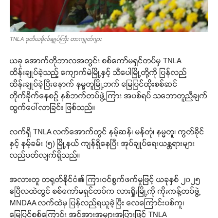
TNLA ဒုတိယဗိုလ်ချုပ်ကြီး တားဂျုတ်ဂျား
ယခု အောက်တိုဘာလအတွင်း စစ်ကော်မရှင်တပ်မှ TNLA
ထိန်းချုပ်ခဲ့သည့် ကျောက်မဲမြို့နှင့် သီပေါမြို့တို့ကို ပြန်လည်
ထိန်းချုပ်ခဲ့ပြီးနောက် နမ္မတူမြို့ဘက် မြေပြင်ထိုးစစ်ဆင်
တိုက်ခိုက်နေစဉ် နှစ်ဘက်တပ်ဖွဲ့ကြား အပစ်ရပ် သဘောတူညီချက်
ထွက်ပေါ်လာခြင်း ဖြစ်သည်။
လက်ရှိ TNLA လက်အောက်တွင် နမ့်ဆန်၊ မန်တုံ၊ နမ္မတူ၊ ကွတ်ခိုင်
နှင့် နမ့်ခမ်း (၅) မြို့နယ် ကျန်ရှိနေပြီး အုပ်ချုပ်ရေးယန္တရားများ
လည်ပတ်လျက်ရှိသည်။
အလားတူ တရုတ်နိုင်ငံ၏ ကြားဝင်စွက်ဖက်မှုဖြင့် ယခုနှစ် ၂၀၂၅
ဧပြီလထဲတွင် စစ်ကော်မရှင်တပ်က လားရှိုးမြို့ကို ကိုးကန့်တပ်ဖွဲ့
MNDAA လက်ထဲမှ ပြန်လည်ရယူခဲ့ပြီး လေကြောင်းပစ်ကူ၊
မြေပြင်စစ်ကြောင်း အင်အားအများအပြားဖြင့် TNLA