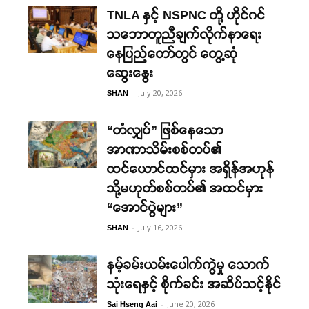
TNLA နှင့် NSPNC တို့ ဟိုင်ဂင်
သဘောတူညီချက်လိုက်နာရေး
နေပြည်တော်တွင် တွေ့ဆုံ
ဆွေးနွေး
-
July 20, 2026
SHAN
“တံလျှပ်” ဖြစ်နေသော
အာဏာသိမ်းစစ်တပ်၏
ထင်ယောင်ထင်မှား အရှိန်အဟုန်
သို့မဟုတ်စစ်တပ်၏ အထင်မှား
“အောင်ပွဲများ”
-
July 16, 2026
SHAN
နမ့်ခမ်းယမ်းပေါက်ကွဲမှု သောက်
သုံးရေနှင့် စိုက်ခင်း အဆိပ်သင့်နိုင်
-
June 20, 2026
Sai Hseng Aai