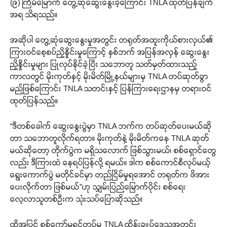
(၉) ကြိမ်မြောက် တွေ့ဆုံဆွေးနွေးခဲ့ကြောင်း TNLA ထုတ်ပြန်ချက်
အရ သိရသည်။
အဆိုပါ တွေ့ဆုံဆွေးနွေးမှုအတွင်း တရုတ်အထူးကိုယ်စားလှယ်၏
ကြားဝင်စေ့စပ်ညှိနှိုင်းမှုကြောင့် နှစ်ဘက် အပြန်အလှန် ဆွေးနွေး
ညှိနှိုင်းမှုများ ပြုလုပ်နိုင်ခဲ့ပြီး သဘောတူ သတ်မှတ်ထားသည့်
ကာလတွင် မိုးကုတ်နှင့် မိုးမိတ်မြို့နယ်များမှ TNLA တပ်ဆုတ်ခွာ
မည်ဖြစ်ကြောင်း TNLA သတင်းနှင့် ပြန်ကြားရေးဌာနမှ တရားဝင်
ထုတ်ပြန်သည်။
“ဒီတစ်ခေါက် ဆွေးနွေးပွဲမှာ TNLA ဘက်က တပ်ဆုတ်ပေးမယ်ဆို
တာ သဘောတူလိုက်ရတာ။ မိုးကုတ်နဲ့ မိုးမိတ်ကနေ TNLA ဆုတ်
မယ်ဆိုတော့ တိုက်ပွဲက မရှိသလောက် ဖြစ်သွားမယ်၊ စစ်ရှောင်တွေ
လည်း ဒီကြားထဲ နေရပ်ပြန်လို့ ရမယ်။ ဒါက စစ်ကောင်စီလုပ်မယ့်
ရွေးကောက်ပွဲ မတိုင်ခင်မှာ တည်ငြိမ်မှုရအောင် တရုတ်က ဖိအား
ပေးလိုက်တာ ဖြစ်မယ်”ဟု သျှမ်းပြည်မြောက်ပိုင်း စစ်ရေး
လေ့လာသူတစ်ဦးက သုံးသပ်ပြောဆိုသည်။
ထို့အပြင် စစ်ကော်မရှင်တပ်မှ TNLA ထိန်းချုပ်ဒေသအတွင်း