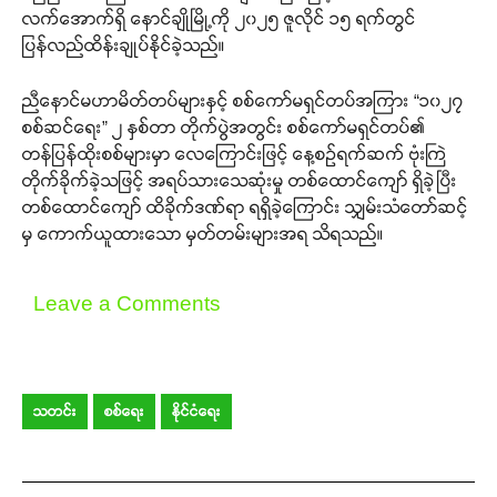
လက်အောက်ရှိ နောင်ချိုမြို့ကို ၂၀၂၅ ဇူလိုင် ၁၅ ရက်တွင်
ပြန်လည်ထိန်းချုပ်နိုင်ခဲ့သည်။
ညီနောင်မဟာမိတ်တပ်များနှင့် စစ်ကော်မရှင်တပ်အကြား “၁၀၂၇
စစ်ဆင်ရေး” ၂ နှစ်တာ တိုက်ပွဲအတွင်း စစ်ကော်မရှင်တပ်၏
တန်ပြန်ထိုးစစ်များမှာ လေကြောင်းဖြင့် နေ့စဉ်ရက်ဆက် ဗုံးကြဲ
တိုက်ခိုက်ခဲ့သဖြင့် အရပ်သားသေဆုံးမှု တစ်ထောင်ကျော် ရှိခဲ့ပြီး
တစ်ထောင်ကျော် ထိခိုက်ဒဏ်ရာ ရရှိခဲ့ကြောင်း သျှမ်းသံတော်ဆင့်
မှ ကောက်ယူထားသော မှတ်တမ်းများအရ သိရသည်။
Leave a Comments
သတင်း
စစ်ရေး
နိုင်ငံရေး