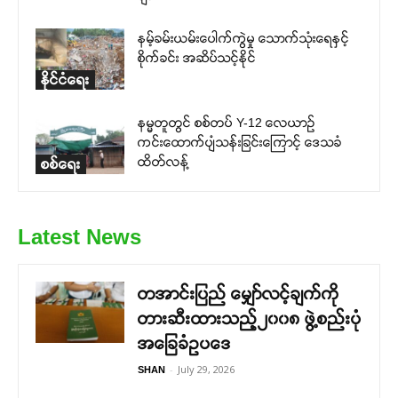
နမ့်ခမ်းယမ်းပေါက်ကွဲမှု သောက်သုံးရေနှင့်
စိုက်ခင်း အဆိပ်သင့်နိုင်
နိုင်ငံရေး
နမ္မတူတွင် စစ်တပ် Y-12 လေယာဉ်
ကင်းထောက်ပျံသန်းခြင်းကြောင့် ဒေသခံ
ထိတ်လန့်
စစ်ရေး
Latest News
တအာင်းပြည် မျှော်လင့်ချက်ကို
တားဆီးထားသည့်၂၀၀၈ ဖွဲ့စည်းပုံ
အခြေခံဥပဒေ
-
July 29, 2026
SHAN