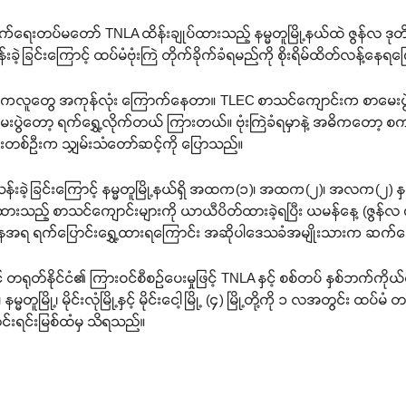
်ရေးတပ်မတော် TNLA ထိန်းချုပ်ထားသည့် နမ္မတူမြို့နယ်ထဲ ဇွန်လ ဒ
ဲ့ခြင်းကြောင့် ထပ်မံဗုံးကြဲ တိုက်ခိုက်ခံရမည်ကို စိုးရိမ်ထိတ်လန့်န
ဒီကလူတွေ အကုန်လုံး ကြောက်နေတာ။ TLEC စာသင်ကျောင်းက စာမေး
းပွဲတော့ ရက်ရွှေ့လိုက်တယ် ကြားတယ်။ ဗုံးကြဲခံရမှာနဲ့ အဓိကတော့ စကစ ဝ
းတစ်ဦးက သျှမ်းသံတော်ဆင့်ကို ပြောသည်။
န်းခဲ့ခြင်းကြောင့် နမ္မတူမြို့နယ်ရှိ အထက(၁)၊ အထက(၂)၊ အလက(၂) နှ
ထားသည့် စာသင်ကျောင်းများကို ယာယီပိတ်ထားခဲ့ရပြီး ယမန်နေ့ (ဇွန်လ ၈
ြေအနေအရ ရက်ပြောင်းရွှေ့ထားရကြောင်း အဆိုပါဒေသခံအမျိုးသားက ဆက်
တရုတ်နိုင်ငံ၏ ကြားဝင်စီစဉ်ပေးမှုဖြင့် TNLA နှင့် စစ်တပ် နှစ်ဘက်ကိုယ်စ
နမ္မတူမြို့၊ မိုင်းလုံမြို့နှင့် မိုင်းငေါ့မြို့ (၄) မြို့တို့ကို ၁ လအတွင်း
င်းရင်းမြစ်ထံမှ သိရသည်။