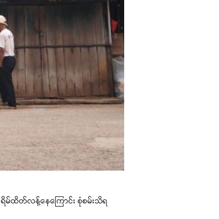
းရိမ်ထိတ်လန့်နေကြောင်း စုံစမ်းသိရ