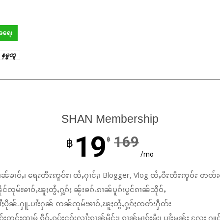
်အရေး
နမ္မတူ
SHAN Membership
19
169
฿
฿
/mo
ၼ်ၶၢဝ်ႇ၊ ရေႊတီႊဢူဝ်ႊ၊ ထႆႇႁၢင်ႈ၊ Blogger, Vlog ထႆႇဝီႊတီႊဢူဝ်ႊ တတ်း
်ၸုမ်းၶၢဝ်ႇၽူႈတွႆႇႁွၵ်ႈ ၼႂ်းၶၵ်ႉၵၢၼ်ပူၵ်းပွင်ၵၢၼ်သိုဝ်ႇ
ႆႈပိုၼ်ႉႁူႉပၢႆးႁၼ် ဢၼ်ၸုမ်းၶၢဝ်ႇၽူႈတွႆႇႁွၵ်ႈၸတ်းႁဵတ်း
်းတွင်ႈထၢမ် ၵဵဝ်ႇၵပ်းငဝ်းလၢႆးၵၢၼ်မိူင်း၊ ၵၢၼ်မၢၵ်ႈမီး၊ ပၢႆးမွၼ်း လႄႈ ႁူဝ