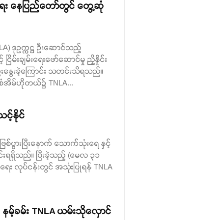
ေး နေပြည်တော်တွင် တွေ့ဆုံ
 ဒုဥက္ကဋ္ဌ ဦးဆောင်သည့်
မ်းချမ်းရေးဖော်ဆောင်မှု ညှိနှိုင်း
းနွေးခဲ့ကြောင်း သတင်းသိရသည်။
ှေစံအိမ်ဟိုတယ်၌ TNLA...
့်နိုင်
ှုဖြစ်ပွားပြီးနောက် သောက်သုံးရေ နှင့်
်းရရှိသည်။ ပြီးခဲ့သည့် (မေလ ၃၁
်ရေး လုပ်ငန်းတွင် အသုံးပြုရန် TNLA
ုကို နမ့်ခမ်း TNLA ယမ်းသိုလှောင်