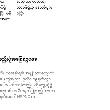
ခမ်း
အတူ တရုတ်လည်း
်ရုံ
တာဝန်ရှိဟု ဒေသခံများ
ြီး ဖြန့်
ပြော
းအမှား
့စည်းပုံအခြေခံဥပဒေ
်းစစ်အစိုးရ၏ အမျိုးသားစည်းလုံး
PNC) တို့အကြား ဇူလိုင် ၁၉ရက်တွင်
ေါ်ပေါက်လာခဲ့သည်။ ထိုတွေ့ဆုံပွဲ
ု တရားဝင် အသိအမှတ်ပြုသည့် "တအာ
ိုချက်အပေါ် NSPNC က...