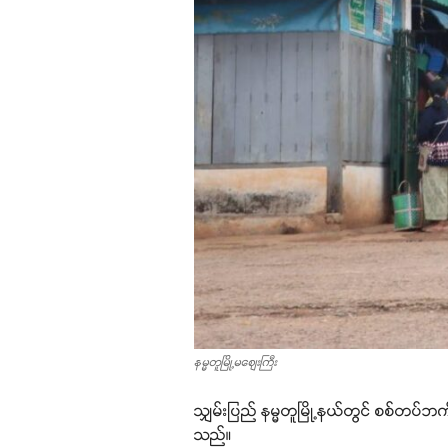
နမ္မတူမြို့မစျေးကြီး
သျှမ်းပြည် နမ္မတူမြို့နယ်တွင် စစ်တပ်ဘ
သည်။