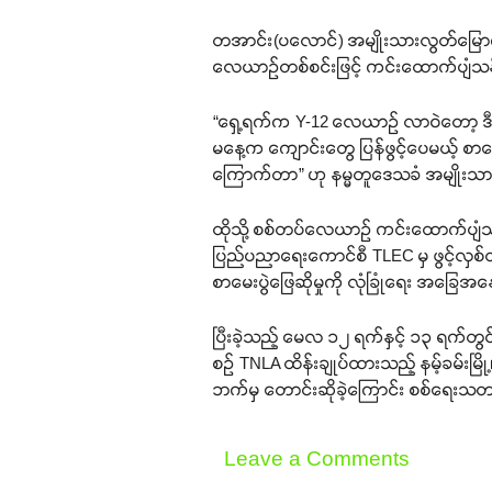
တအာင်း(ပလောင်) အမျိုးသားလွတ်မြောက
လေယာဉ်တစ်စင်းဖြင့် ကင်းထောက်ပျံသန်းခ
“ရှေ့ရက်က Y-12 လေယာဉ် လာဝဲတော့ 
မနေ့က ကျောင်းတွေ ပြန်ဖွင့်ပေမယ့် စာမေ
ကြောက်တာ” ဟု နမ္မတူဒေသခံ အမျိုးသာ
ထိုသို့ စစ်တပ်လေယာဉ် ကင်းထောက်ပျံသ
ပြည်ပညာရေးကောင်စီ TLEC မှ ဖွင့်လှစ်
စာမေးပွဲဖြေဆိုမှုကို လုံခြုံရေး အခ
ပြီးခဲ့သည့် မေလ ၁၂ ရက်နှင့် ၁၃ ရက်တွင် 
စဉ် TNLA ထိန်းချုပ်ထားသည့် နမ့်ခမ်းမြို့၊ 
ဘက်မှ တောင်းဆိုခဲ့ကြောင်း စစ်ရေးသတ
Leave a Comments