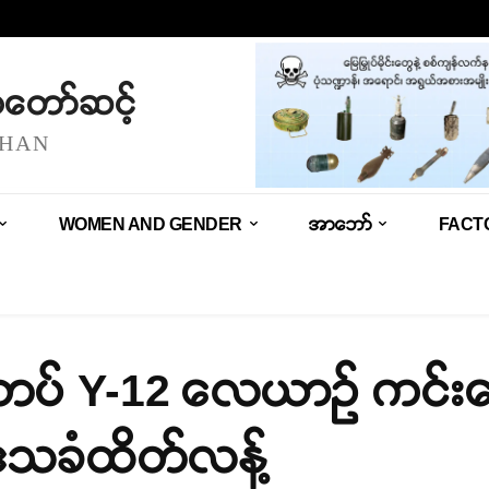
သံတော်ဆင့်
SHAN
WOMEN AND GENDER
အာဘော်
FACT
စ်တပ် Y-12 လေယာဉ် ကင်း
ဒေသခံထိတ်လန့်