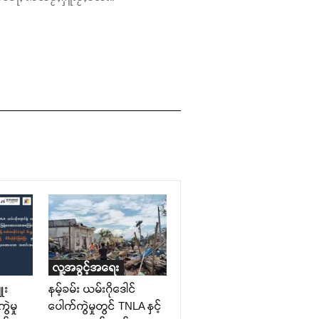
လူ့အခွင့်အရေး
ှူး
နမ့်ခမ်း ယမ်းဂိုဒေါင်
ွဲမှု
ပေါက်ကွဲမှုတွင် TNLA နှင့်