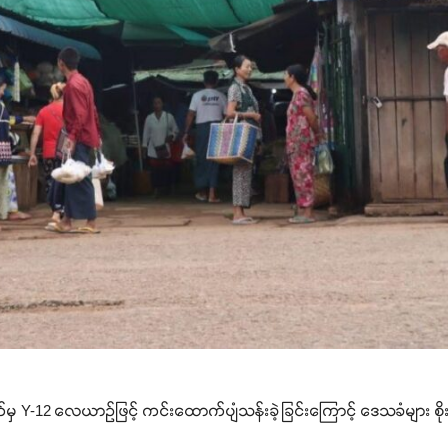
က်မှ Y-12 လေယာဉ်ဖြင့် ကင်းထောက်ပျံသန်းခဲ့ခြင်းကြောင့် ဒေသခံများ စို