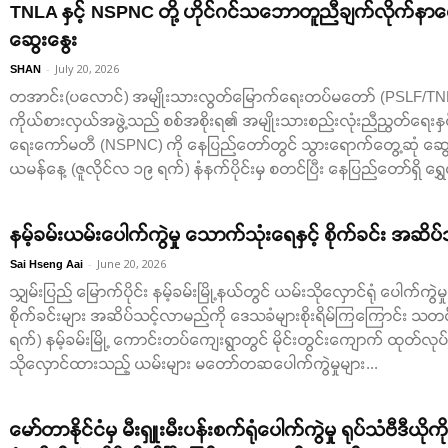
TNLA နှင့် NSPNC တို့ ဟိုင်ဂင်သဘောတူညီချက်လိုက်နာရ
ဆွေးနွေး
-
July 20, 2026
SHAN
တအာင်း(ပလောင်) အမျိုးသားလွတ်မြောက်ရေးတပ်မတော် (PSLF/TNLA)
ကိုယ်စားလှယ်အဖွဲ့သည် စစ်အစိုးရ၏ အမျိုးသားစည်းလုံးညီညွတ်ရေးနှင့် ငြိ
ရေးကော်မတီ (NSPNC) ကို နေပြည်တော်တွင် သွားရောက်တွေ့ဆုံ ဆွေ
ယမန်နေ့ (ဇူလိုင်လ ၁၉ ရက်) နံနက်ပိုင်းမှ စတင်ပြီး နေပြည်တော်ရှိ ရွ
နမ့်ခမ်းယမ်းပေါက်ကွဲမှု သောက်သုံးရေနှင့် စိုက်ခင်း အဆိပ်သင
-
June 20, 2026
Sai Hseng Aai
သျှမ်းပြည် မြောက်ပိုင်း နမ့်ခမ်းမြို့နယ်တွင် ယမ်းသိုလှောင်ရုံ ပေါက်ကွဲမ
စိုက်ခင်းများ အဆိပ်သင့်လာမည်ကို ဒေသခံများစိုးရိမ်ကြကြောင်း သတင
ရက်) နမ့်ခမ်းမြို့ ကောင်းတပ်ကျေးရွာတွင် မိုင်းတွင်းကျောက် ထုတ်လုပ
သိုလှောင်ထားသည့် ယမ်းများ မတော်တဆပေါက်ကွဲမှုများ...
မော်တာနိုင်ငံမှ မီးရှူးမီးပန်းစက်ရုံပေါက်ကွဲမှု ရုပ်သံဗီဒီယိ