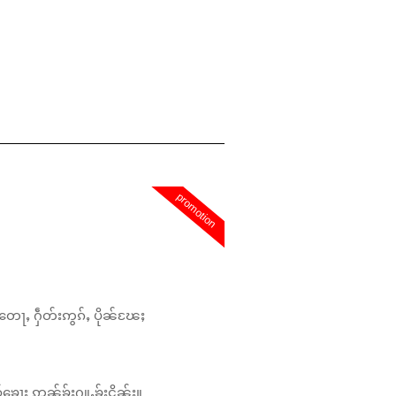
promotion
တေႃႇ ႁဵတ်းဢွၵ်ႇ ပိုၼ်ၽႄႈ
်ၶေႃႈ ဢၼ်ၶႂ်ႈႁူႉၶႂ်ႈငိၼ်း။