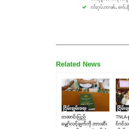
လႆႈႁပ်ႉဢၢၼ်ႇ ၶၢဝ်ႇၶိုၵ
Related News
ငြိမ်းချမ်းရေး
ငြိမ်း
တအာင်းပြည်
TNLA နှ
မျှော်လင့်ချက်ကို တားဆီး
င်ဂင်