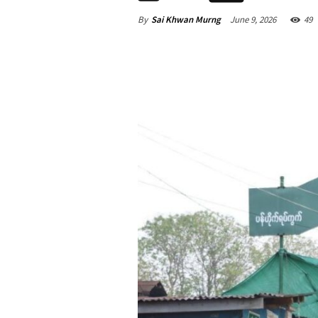
By
Sai Khwan Murng
June 9, 2026
49