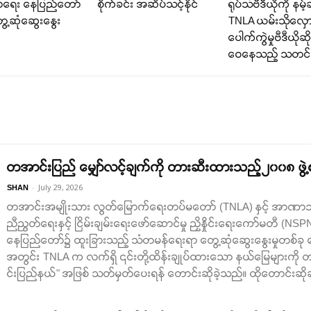
နာရေး နေပြည်တော်
စိုက်ခင်း အဆိပ်သင့်နိုင်
ရုပ်သံဗီဒီယိုကို နမ့်
ွေ့ဆုံဆွေးနွေး
TNLA ယမ်းသိုလှောင
ပေါက်ကွဲမှုဗီဒီယိုဆိုပ
ဝေနေသည့် သတင်
တအာင်းပြည် မျှော်လင့်ချက်ကို တားဆီးထားသည့်၂၀၀၈ ဖွဲ
-
July 29, 2026
SHAN
တအာင်းအမျိုးသား လွတ်မြောက်ရေးတပ်မတော် (TNLA) နှင့် အာဏာသိမ
ညီညွတ်ရေးနှင့် ငြိမ်းချမ်းရေးဖော်ဆောင်မှု ညှိနှိုင်းရေးကော်မတီ (NS
နေပြည်တော်၌ ထူးခြားသည့် သံတမန်ရေးရာ တွေ့ဆုံဆွေးနွေးမှုတစ်ခု ပ
အတွင်း TNLA က လက်ရှိ ၎င်းတို့ထိန်းချုပ်ထားသော နယ်မြေများကိ
င်းပြည်နယ်" အဖြစ် သတ်မှတ်ပေးရန် တောင်းဆိုခဲ့သည်။ ထိုတောင်းဆ