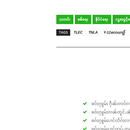
သတင်း
စစ်ရေး
နိုင်ငံရေး
လူ့အခွင့
TAGS
TLEC
TNLA
Y-12လေယာဉ်
ၶဝ်ႈႁူမ်ႈ ႁဵၼ်းဢဝ်ၵၢ
ၶဝ်ႈႁူမ်ႈၵၢၼ်တူင်ႉၼိုင
ၶဝ်ႈႁူမ်ႈပၢင်လႅၵ်ႈလၢ
ၶဝ်ႈႁူမ်ႈပၢင်ဢုပ်ႇဢူဝ