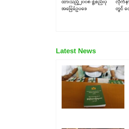
ထားသည့်၂၀၀၈ ဖွဲ့စည်းပုံ
လိုက်
အခြေခံဥပဒေ
တွင် တ
Latest News