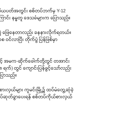
ုတိယပတ်အတွင်း စစ်တပ်ဘက်မှ Y-12
ေရကြောင်း နမ္မတူ ဒေသခံများက ပြောသည်။
ပွဲ ဖြေနေတာလည်း ခနနားလိုက်ရတယ်။
င်လာပြီး တိုက်ပွဲ ပြန်ဖြစ်မှာ
င့် အမက-ဆိုက်ခေါက်တို့တွင် တအာင်း
 ရက်) တွင် ကျောင်းပြန်ဖွင့်သော်လည်း
ပြောသည်။
ားလှယ်များ ကူမင်းမြို့၌ ထပ်မံတွေ့ဆုံခဲ့
 ထပ်မံ တပ်ဆုတ်ခွာပေးရန် စစ်တပ်ကိုယ်စားလှယ်