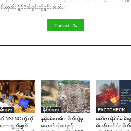
်ႉတွၼ်း ပိူင်ပဵၼ်ဝူင်ႈလႂ်ဝူင်ႈ ၼၼ်ႉ။
Contact
ချမ်းရေး
နိုင်ငံရေး
FACTCHECK
င့် NSPNC တို့ ဟို
နမ့်ခမ်းယမ်းပေါက်ကွဲမှု
မော်တာနိုင်ငံမှ မီးရ
သဘောတူညီချက်
သောက်သုံးရေနှင့်
မီးပန်းစက်ရုံပေါက်က