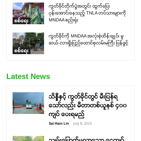
ကွတ်ခိုင်တိုက်ပွဲအတွင်း ထွက်ပြေး
ပုန်းအောင်းနေသည့် TNLA တပ်သားများကို
MNDAA စည်းရုံး
စစ်ရေး
ကွတ်ခိုင်ကို MNDAA အလုံးစုံထိန်းချုပ်၊ မူ
ဆယ်-လားရှိုးပြည်ထောင်စုလမ်းမကြီး ပြန်ဖွင့်
စစ်ရေး
Latest News
သိန္နီနှင့် ကွတ်ခိုင်တွင် မီးပြန်ရ
သော်လည်း မီတာတစ်ယူနစ် ၄၀၀
ကျပ် ပေးရမည်
-
July 8, 2026
Sai Harn Lin
သျှမ်းမြောက်မှလာသော ငွေကျပ်