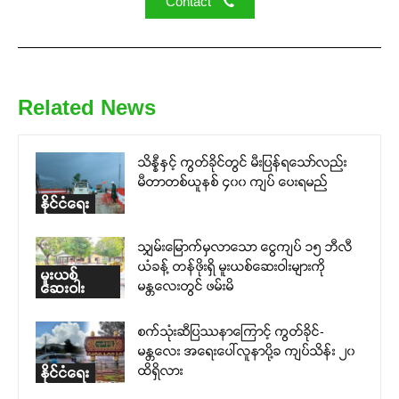
Contact
Related News
သိန္နီနှင့် ကွတ်ခိုင်တွင် မီးပြန်ရသော်လည်း
မီတာတစ်ယူနစ် ၄၀၀ ကျပ် ပေးရမည်
နိုင်ငံရေး
သျှမ်းမြောက်မှလာသော ငွေကျပ် ၁၅ ဘီလီ
ယံခန့် တန်ဖိုးရှိ မူးယစ်ဆေးဝါးများကို
မူးယစ်
မန္တလေးတွင် ဖမ်းမိ
ဆေးဝါး
စက်သုံးဆီပြဿနာကြောင့် ကွတ်ခိုင်-
မန္တလေး အရေးပေါ်လူနာပို့ခ ကျပ်သိန်း ၂၀
ထိရှိလား
နိုင်ငံရေး