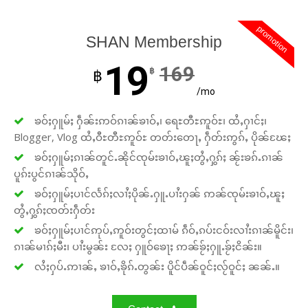
Your support keeps our voice
strong. Join us today and help
promotion
SHAN Membership
create a future where every story is
heard, every voice counts, and
19
169
฿
฿
justice can thrive.
/mo
Donate Now
ၶဝ်ႈႁူမ်ႈ ႁဵၼ်းဢဝ်ၵၢၼ်ၶၢဝ်ႇ၊ ရေႊတီႊဢူဝ်ႊ၊ ထႆႇႁၢင်ႈ၊
Blogger, Vlog ထႆႇဝီႊတီႊဢူဝ်ႊ တတ်းတေႃႇ ႁဵတ်းဢွၵ်ႇ ပိုၼ်ၽႄႈ
ၶဝ်ႈႁူမ်ႈၵၢၼ်တူင်ႉၼိုင်ၸုမ်းၶၢဝ်ႇၽူႈတွႆႇႁွၵ်ႈ ၼႂ်းၶၵ်ႉၵၢၼ်
ပူၵ်းပွင်ၵၢၼ်သိုဝ်ႇ
ၶဝ်ႈႁူမ်ႈပၢင်လႅၵ်ႈလၢႆႈပိုၼ်ႉႁူႉပၢႆးႁၼ် ဢၼ်ၸုမ်းၶၢဝ်ႇၽူႈ
တွႆႇႁွၵ်ႈၸတ်းႁဵတ်း
ၶဝ်ႈႁူမ်ႈပၢင်ဢုပ်ႇဢူဝ်းတွင်ႈထၢမ် ၵဵဝ်ႇၵပ်းငဝ်းလၢႆးၵၢၼ်မိူင်း၊
ၵၢၼ်မၢၵ်ႈမီး၊ ပၢႆးမွၼ်း လႄႈ ႁူဝ်ၶေႃႈ ဢၼ်ၶႂ်ႈႁူႉၶႂ်ႈငိၼ်း။
လႆႈႁပ်ႉဢၢၼ်ႇ ၶၢဝ်ႇၶိုၵ်ႉတွၼ်း ပိူင်ပဵၼ်ဝူင်ႈလႂ်ဝူင်ႈ ၼၼ်ႉ။