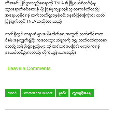
ထိုအခင်းဖြစ်ပွားသည့်နေရာကို TNLA ၏ မြို့နယ်ရဲတပ်ဖွဲ့မှ
သွားရောက်စစ်ဆေးခဲ့ပြီး ပြစ်မှုကျူးလွန်သူ တရားခံကိုလည်း
အရေးယူနိုင်ရန် ဆက်လက်ရှာဖွေစုံစမ်းနေဆဲဖြစ်ကြောင်း ထုတ်
ပြန်ချက်တွင် TNLA ကဆိုထားသည်။
လက်ရှိတွင် တရားခံများပေါ်ပေါက်ရေးအတွက် သက်ဆိုင်ရာက
စုံစမ်းနေလျှက်ရှိပြီး ကလေးသူငယ်များကို ရွှေ၊ လက်ဝတ်ရာတနာ
စသည့် တန်ဖိုးရှိပစ္စည်းများကို ဆင်ယင်ပေးခြင်း မလုပ်ကြရန်
ဒေသခံတစ်ဦးကလည်း တိုက်တွန်းထားသည်။
Leave a Comments
သတင်း
Women and Gender
မှုခင်း
လူ့အခွင့်အရေး
Support SHAN