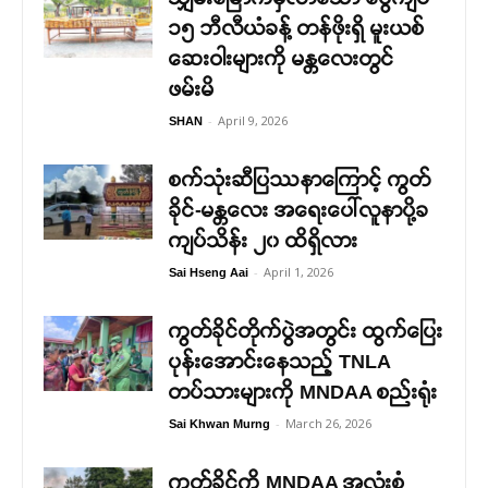
၁၅ ဘီလီယံခန့် တန်ဖိုးရှိ မူးယစ်
ဆေးဝါးများကို မန္တလေးတွင်
ဖမ်းမိ
-
April 9, 2026
SHAN
စက်သုံးဆီပြဿနာကြောင့် ကွတ်
ခိုင်-မန္တလေး အရေးပေါ်လူနာပို့ခ
ကျပ်သိန်း ၂၀ ထိရှိလား
-
April 1, 2026
Sai Hseng Aai
ကွတ်ခိုင်တိုက်ပွဲအတွင်း ထွက်ပြေး
ပုန်းအောင်းနေသည့် TNLA
တပ်သားများကို MNDAA စည်းရုံး
-
March 26, 2026
Sai Khwan Murng
ကွတ်ခိုင်ကို MNDAA အလုံးစုံ