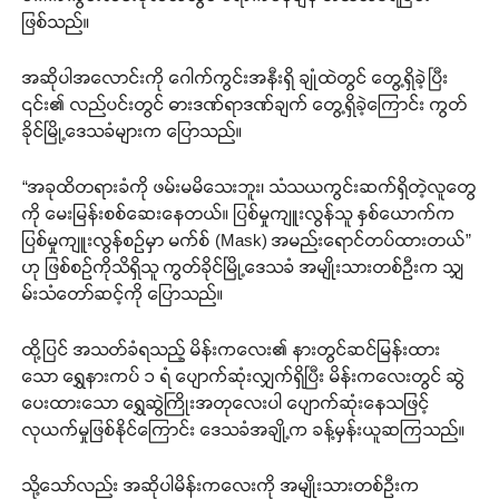
ဖြစ်သည်။
အဆိုပါအလောင်းကို ဂေါက်ကွင်းအနီးရှိ ချုံထဲတွင် တွေ့ရှိခဲ့ပြီး
၎င်း၏ လည်ပင်းတွင် ဓားဒဏ်ရာဒဏ်ချက် တွေ့ရှိခဲ့ကြောင်း ကွတ်
ခိုင်မြို့ဒေသခံများက ပြောသည်။
“အခုထိတရားခံကို ဖမ်းမမိသေးဘူး၊ သံသယကွင်းဆက်ရှိတဲ့လူတွေ
ကို မေးမြန်းစစ်ဆေးနေတယ်။ ပြစ်မှုကျူးလွန်သူ နှစ်ယောက်က
ပြစ်မှုကျူးလွန်စဉ်မှာ မက်စ် (Mask) အမည်းရောင်တပ်ထားတယ်”
ဟု ဖြစ်စဉ်ကိုသိရှိသူ ကွတ်ခိုင်မြို့ဒေသခံ အမျိုးသားတစ်ဦးက သျှ
မ်းသံတော်ဆင့်ကို ပြောသည်။
ထို့ပြင် အသတ်ခံရသည့် မိန်းကလေး၏ နားတွင်ဆင်မြန်းထား
သော ရွှေနားကပ် ၁ ရံ ပျောက်ဆုံးလျှက်ရှိပြီး မိန်းကလေးတွင် ဆွဲ
ပေးထားသော ရွှေဆွဲကြိုးအတုလေးပါ ပျောက်ဆုံးနေသဖြင့်
လုယက်မှုဖြစ်နိုင်ကြောင်း ဒေသခံအချို့က ခန့်မှန်းယူဆကြသည်။
သို့သော်လည်း အဆိုပါမိန်းကလေးကို အမျိုးသားတစ်ဦးက