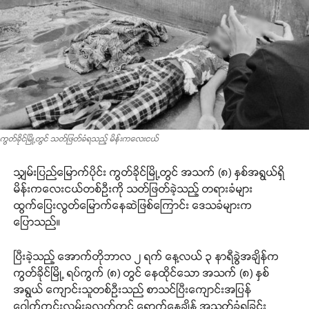
ကွတ်ခိုင်မြို့တွင် သတ်ဖြတ်ခံရသည့် မိန်းကလေးငယ်
သျှမ်းပြည်မြောက်ပိုင်း ကွတ်ခိုင်မြို့တွင် အသက် (၈) နှစ်အရွယ်ရှိ
မိန်းကလေးငယ်တစ်ဦးကို သတ်ဖြတ်ခဲ့သည့် တရားခံများ
ထွက်ပြေးလွတ်မြောက်နေဆဲဖြစ်ကြောင်း ဒေသခံများက
ပြောသည်။
ပြီးခဲ့သည့် အောက်တိုဘာလ ၂ ရက် နေ့လယ် ၃ နာရီခွဲအချိန်က
ကွတ်ခိုင်မြို့ ရပ်ကွက် (၈) တွင် နေထိုင်သော အသက် (၈) နှစ်
အရွယ် ကျောင်းသူတစ်ဦးသည် စာသင်ပြီးကျောင်းအပြန်
ဂေါက်ကွင်းလမ်းခုလတ်တွင် ရောက်နေချိန် အသတ်ခံရခြင်း