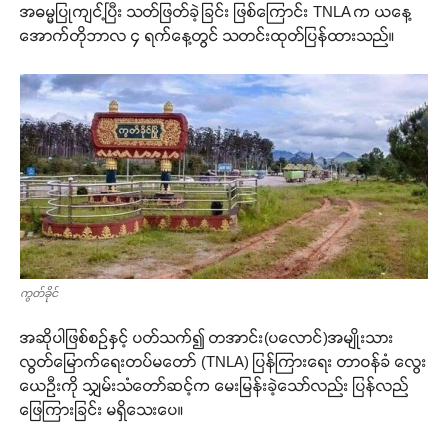
အဓမ္မပြုကျင့်ပြီး သတ်ဖြတ်ခဲ့ခြင်း ဖြစ်ကြောင်း TNLA က ယနေ့
အောက်တိုဘာလ ၄ ရက်နေ့တွင် သတင်းထုတ်ပြန်ထားသည်။
ကွတ်ခိုင်
အဆိုပါဖြစ်စဉ်နှင့် ပတ်သက်၍ တအာင်း(ပလောင်)အမျိုးသား
လွတ်မြောက်ရေးတပ်မတော် (TNLA) ပြန်ကြားရေး တာဝန်ခံ လွေး
ယေဦးကို သျှမ်းသံတော်ဆင့်က မေးမြန်းခဲ့သော်လည်း ပြန်လည်
ဖြေကြားခြင်း မရှိသေးပေ။