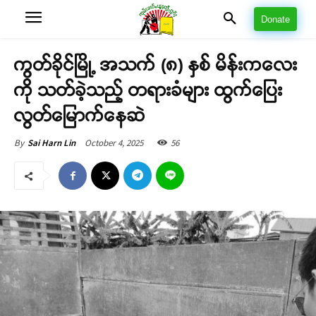
Donate
ကွတ်ခိုင်မြို့ အသက် (၈) နှစ် မိန်းကလေး
ကို သတ်ခဲ့သည့် တရားခံများ ထွက်ပြေး
လွတ်မြောက်နေဆဲ
October 4, 2025
56
By
Sai Harn Lin