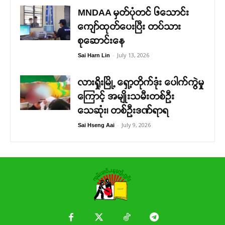
MNDAA မှတ်ပုံတင် ၆သောင်း
ကျော်ထုတ်ပေးပြီး တပ်သား
စုဆောင်းနေ
-
July 13, 2026
Sai Harn Lin
လားရှိုးမြို့ ရှော့တိုက်ဒုံး ပေါက်ကွဲမှု
ကြောင့် အမျိုးသမီးတစ်ဦး
သေဆုံး၊ တစ်ဦးဒဏ်ရာရ
-
July 9, 2026
Sai Hseng Aai