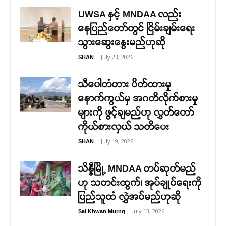
UWSA နှင့် MNDAA လည်း
နေပြည်တော်တွင် ငြိမ်းချမ်းရေး
သွားဆွေးနွေးမည်ဟုဆို
-
July 23, 2026
SHAN
သီပေါတံတား ပိတ်ထားမှု
နောက်ကွယ်မှ အဂတိလိုက်စားမှု
များကို ဖွင့်ချမည်ဟု လွှတ်တော်
ကိုယ်စားလှယ် သတိပေး
-
July 19, 2026
SHAN
သိန္နီမြို့ MNDAA တပ်ဆုတ်မည်
ဟု သတင်းထွက်၊ အုပ်ချုပ်ရေးကို
ပြည်သူထံ လွှဲအပ်မည်ဟုဆို
-
July 13, 2026
Sai Khwan Murng