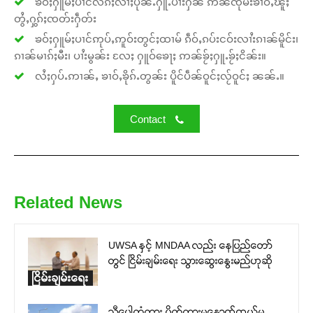
ၶဝ်ႈႁူမ်ႈပၢင်လႅၵ်ႈလၢႆႈပိုၼ်ႉႁူႉပၢႆးႁၼ် ဢၼ်ၸုမ်းၶၢဝ်ႇၽူႈ
တွႆႇႁွၵ်ႈၸတ်းႁဵတ်း
ၶဝ်ႈႁူမ်ႈပၢင်ဢုပ်ႇဢူဝ်းတွင်ႈထၢမ် ၵဵဝ်ႇၵပ်းငဝ်းလၢႆးၵၢၼ်မိူင်း၊
ၵၢၼ်မၢၵ်ႈမီး၊ ပၢႆးမွၼ်း လႄႈ ႁူဝ်ၶေႃႈ ဢၼ်ၶႂ်ႈႁူႉၶႂ်ႈငိၼ်း။
လႆႈႁပ်ႉဢၢၼ်ႇ ၶၢဝ်ႇၶိုၵ်ႉတွၼ်း ပိူင်ပဵၼ်ဝူင်ႈလႂ်ဝူင်ႈ ၼၼ်ႉ။
Contact
Related News
UWSA နှင့် MNDAA လည်း နေပြည်တော်
တွင် ငြိမ်းချမ်းရေး သွားဆွေးနွေးမည်ဟုဆို
ငြိမ်းချမ်းရေး
သီပေါတံတား ပိတ်ထားမှုနောက်ကွယ်မှ