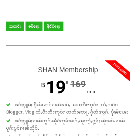
Support SHAN
Your support keeps our voice
သတင်း
စစ်ရေး
နိုင်ငံရေး
strong. Join us today and help
create a future where every story is
heard, every voice counts, and
justice can thrive.
promotion
SHAN Membership
Donate Now
19
169
฿
฿
/mo
ၶဝ်ႈႁူမ်ႈ ႁဵၼ်းဢဝ်ၵၢၼ်ၶၢဝ်ႇ၊ ရေႊတီႊဢူဝ်ႊ၊ ထႆႇႁၢင်ႈ၊
Blogger, Vlog ထႆႇဝီႊတီႊဢူဝ်ႊ တတ်းတေႃႇ ႁဵတ်းဢွၵ်ႇ ပိုၼ်ၽႄႈ
ၶဝ်ႈႁူမ်ႈၵၢၼ်တူင်ႉၼိုင်ၸုမ်းၶၢဝ်ႇၽူႈတွႆႇႁွၵ်ႈ ၼႂ်းၶၵ်ႉၵၢၼ်
ပူၵ်းပွင်ၵၢၼ်သိုဝ်ႇ