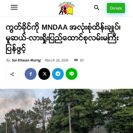
Donate
ကွတ်ခိုင်ကို MNDAA အလုံးစုံထိန်းချုပ်၊
မူဆယ်-လားရှိုးပြည်ထောင်စုလမ်းမကြီး
ပြန်ဖွင့်
March 16, 2026
93
By
Sai Khwan Murng