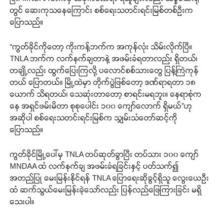
တွင် ဆေးကုသနေကြောင်း စစ်ရေးသတင်းရင်းမြစ်တစ်ဦးက
ပြောသည်။
“ကွတ်ခိုင်ကိုတော့ ကိုးကန့်ဘက်က အကုန်လုံး သိမ်းလိုက်ပြီ။
TNLA ဘက်က လက်နက်ချတာနဲ့ အဖမ်းခံရတာလည်း ရှိတယ်၊
တချို့လည်း ထွက်ပြေးကြလို့ ပလောင်စစ်သားတွေ ပြန့်ကြဲကုန်
တယ် ပြောတယ်။ မြို့ထဲမှာ တိုက်ပွဲဖြစ်တော့ ဒဏ်ရာရတာ ၁၈
ယောက် သိရတယ်၊ သေဆုံးတာတော့ စာရင်းမရဘူး။ နေရာစုံက
နေ အရှင်ဖမ်းမိတာ စုစုပေါင်း ၁၀၀ ကျော်လောက် ရှိမယ်”ဟု
အဆိုပါ စစ်ရေးသတင်းရင်းမြစ်က သျှမ်းသံတော်ဆင့်ကို
ပြောသည်။
ကွတ်ခိုင်မြို့ပေါ်မှ TNLA တပ်ဆုတ်ခွာပြီး တပ်သား ၁၀၀ ကျော်
MNDAA ထံ လက်နက်ချ အဖမ်းခံရခြင်းနှင့် ပတ်သက်၍
အတည်ပြု မေးမြန်းနိုင်ရန် TNLA ပြောရေးဆိုခွင့်ရှိသူ လွေးယေဦး
ထံ ဆက်သွယ်မေးမြန်းခဲ့သော်လည်း ပြန်လည်ဖြေကြားခြင်း မရှိ
သေးပါ။