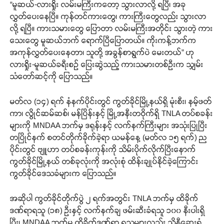
“မူဆယ်-လားရှိုး လမ်းမကြီးကတော့ သွားလာလို့ ရပြီ၊ အခု
လွှတ်ပေးနေပြီ။ ကုန်တင်ကားတွေ၊ ကားကြီးတွေလည်း သွားလာ
လို့ ရပြီ။ ကားသမားတွေ ပြောတာ လမ်းမကြီးအတိုင်း သွားတဲ့ ကား
သေးတွေ မူဆယ်ဘက် ရောက်ပြီပြောတယ်။ ကိုးကန့်ဘက်က
အကုန်လွှတ်ပေးနေတာ၊ သူတို့ အခွန်စာရွက်ပဲ မေးတယ်” ဟု
လားရှိုး-မူဆယ်ခရီးစဉ် ပြေးဆွဲသည့် ကားသမားတစ်ဦးက သျှမ်း
သံတော်ဆင့်ကို ပြောသည်။
မတ်လ (၁၄) ရက် နံနက်ပိုင်းတွင် ကွတ်ခိုင်မြို့နယ်ရှိ မုံးစီး၊ နမ့်ဖတ်
ကာ၊ လွိုင်ဆမ်ဆစ်၊ မန်ပြိန်းနှင့် မြို့အနီးတဝိုက်ရှိ TNLA တပ်စခန်း
များကို MNDAA ဘက်မှ ဒရုန်းနှင့် လက်နက်ကြီးများ အသုံးပြုပြီး
တပြိုင်နက် စတင်တိုက်ခိုက်ခဲ့ရာ ယမန်နေ့ (မတ်လ ၁၅ ရက်) ည
ပိုင်းတွင် ဗျူဟာ တပ်စခန်းကုန်းကို သိမ်းပိုက်လိုက်ပြီးနောက်
ကွတ်ခိုင်မြို့နယ် တစ်ခုလုံးကို အလုံးစုံ ထိန်းချုပ်နိုင်ခဲ့ကြောင်း
ကွတ်ခိုင်ဒေသခံများက ပြောသည်။
အဆိုပါ ကွတ်ခိုင်တိုက်ပွဲ ၂ ရက်အတွင်း TNLA ဘက်မှ ထိခိုက်
ဒဏ်ရာရသူ (၁၈) ဦးနှင့် လက်နက်ချ ဖမ်းဆီးခံရသူ ၁၀၀ နီးပါးရှိ
ပြီး၊ MNDAA ဘက်မှ ထိခိုက်ဒဏ်ရာ ရသူများလည်း သိန္နီဆေးရုံ