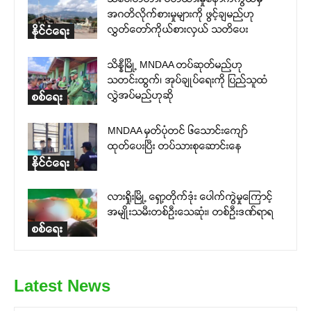
အဂတိလိုက်စားမှုများကို ဖွင့်ချမည်ဟု
လွှတ်တော်ကိုယ်စားလှယ် သတိပေး
နိုင်ငံရေး
သိန္နီမြို့ MNDAA တပ်ဆုတ်မည်ဟု
သတင်းထွက်၊ အုပ်ချုပ်ရေးကို ပြည်သူထံ
လွှဲအပ်မည်ဟုဆို
စစ်ရေး
MNDAA မှတ်ပုံတင် ၆သောင်းကျော်
ထုတ်ပေးပြီး တပ်သားစုဆောင်းနေ
နိုင်ငံရေး
လားရှိုးမြို့ ရှော့တိုက်ဒုံး ပေါက်ကွဲမှုကြောင့်
အမျိုးသမီးတစ်ဦးသေဆုံး၊ တစ်ဦးဒဏ်ရာရ
စစ်ရေး
Latest News