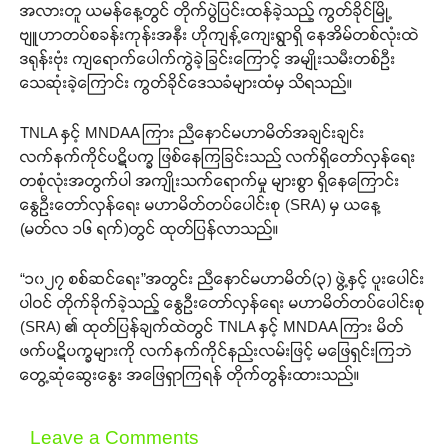
အလားတူ ယမန်နေ့တွင် တိုက်ပွဲပြင်းထန်ခဲ့သည့် ကွတ်ခိုင်မြို့
ဗျူဟာတပ်စခန်းကုန်းအနီး ဟိုကျန့်ကျေးရွာရှိ နေအိမ်တစ်လုံးထဲ
ဒရုန်းဗုံး ကျရောက်ပေါက်ကွဲခဲ့ခြင်းကြောင့် အမျိုးသမီးတစ်ဦး
သေဆုံးခဲ့ကြောင်း ကွတ်ခိုင်ဒေသခံများထံမှ သိရသည်။
TNLA နှင့် MNDAA ကြား ညီနောင်မဟာမိတ်အချင်းချင်း
လက်နက်ကိုင်ပဋိပက္ခ ဖြစ်နေကြခြင်းသည် လက်ရှိတော်လှန်ရေး
တစုံလုံးအတွက်ပါ အကျိုးသက်ရောက်မှု များစွာ ရှိနေကြောင်း
နွေဦးတော်လှန်ရေး မဟာမိတ်တပ်ပေါင်းစု (SRA) မှ ယနေ့
(မတ်လ ၁၆ ရက်)တွင် ထုတ်ပြန်လာသည်။
“၁၀၂၇ စစ်ဆင်ရေး”အတွင်း ညီနောင်မဟာမိတ်(၃) ဖွဲ့နှင့် ပူးပေါင်း
ပါဝင် တိုက်ခိုက်ခဲ့သည့် နွေဦးတော်လှန်ရေး မဟာမိတ်တပ်ပေါင်းစု
(SRA) ၏ ထုတ်ပြန်ချက်ထဲတွင် TNLA နှင့် MNDAA ကြား မိတ်
ဖက်ပဋိပက္ခများကို လက်နက်ကိုင်နည်းလမ်းဖြင့် မဖြေရှင်းကြဘဲ
တွေ့ဆုံဆွေးနွေး အဖြေရှာကြရန် တိုက်တွန်းထားသည်။
Leave a Comments