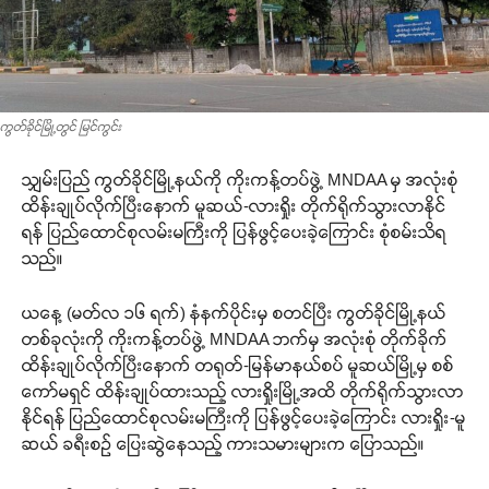
ကွတ်ခိုင်မြို့တွင် မြင်ကွင်း
သျှမ်းပြည် ကွတ်ခိုင်မြို့နယ်ကို ကိုးကန့်တပ်ဖွဲ့ MNDAA မှ အလုံးစုံ
ထိန်းချုပ်လိုက်ပြီးနောက် မူဆယ်-လားရှိုး တိုက်ရိုက်သွားလာနိုင်
ရန် ပြည်ထောင်စုလမ်းမကြီးကို ပြန်ဖွင့်ပေးခဲ့ကြောင်း စုံစမ်းသိရ
သည်။
ယနေ့ (မတ်လ ၁၆ ရက်) နံနက်ပိုင်းမှ စတင်ပြီး ကွတ်ခိုင်မြို့နယ်
တစ်ခုလုံးကို ကိုးကန့်တပ်ဖွဲ့ MNDAA ဘက်မှ အလုံးစုံ တိုက်ခိုက်
ထိန်းချုပ်လိုက်ပြီးနောက် တရုတ်-မြန်မာနယ်စပ် မူဆယ်မြို့မှ စစ်
ကော်မရှင် ထိန်းချုပ်ထားသည့် လားရှိုးမြို့အထိ တိုက်ရိုက်သွားလာ
နိုင်ရန် ပြည်ထောင်စုလမ်းမကြီးကို ပြန်ဖွင့်ပေးခဲ့ကြောင်း လားရှိုး-မူ
ဆယ် ခရီးစဉ် ပြေးဆွဲနေသည့် ကားသမားများက ပြောသည်။