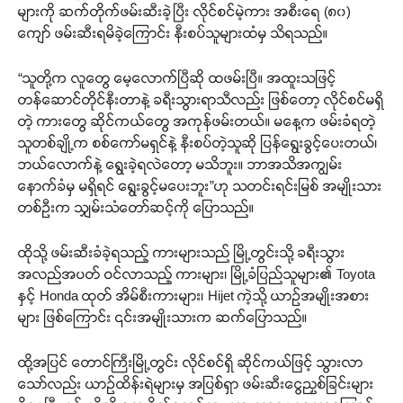
များကို ဆက်တိုက်ဖမ်းဆီးခဲ့ပြီး လိုင်စင်မဲ့ကား အစီးရေ (၈၀)
ကျော် ဖမ်းဆီးရမိခဲ့ကြောင်း နီးစပ်သူများထံမှ သိရသည်။
“သူတို့က လူတွေ မေ့လောက်ပြီဆို ထဖမ်းပြီ။ အထူးသဖြင့်
တန်ဆောင်တိုင်နီးတာနဲ့ ခရီးသွားရာသီလည်း ဖြစ်တော့ လိုင်စင်မရှိ
တဲ့ ကားတွေ ဆိုင်ကယ်တွေ အကုန်ဖမ်းတယ်။ မနေ့က ဖမ်းခံရတဲ့
သူတစ်ချို့က စစ်ကော်မရှင်နဲ့ နီးစပ်တဲ့သူဆို ပြန်ရွေးခွင့်ပေးတယ်၊
ဘယ်လောက်နဲ့ ရွေးခဲ့ရလဲတော့ မသိဘူး။ ဘာအသိအကျွမ်း
နောက်ခံမှ မရှိရင် ရွေးခွင့်မပေးဘူး”ဟု သတင်းရင်းမြစ် အမျိုးသား
တစ်ဦးက သျှမ်းသံတော်ဆင့်ကို ပြောသည်။
ထိုသို့ ဖမ်းဆီးခံခဲ့ရသည့် ကားများသည် မြို့တွင်းသို့ ခရီးသွား
အလည်အပတ် ဝင်လာသည့် ကားများ၊ မြို့ခံပြည်သူများ၏ Toyota
နှင့် Honda ထုတ် အိမ်စီးကားများ၊ Hijet ကဲ့သို့ ယာဉ်အမျိုးအစား
များ ဖြစ်ကြောင်း ၎င်းအမျိုးသားက ဆက်ပြောသည်။
ထို့အပြင် တောင်ကြီးမြို့တွင်း လိုင်စင်ရှိ ဆိုင်ကယ်ဖြင့် သွားလာ
သော်လည်း ယာဉ်ထိန်းရဲများမှ အပြစ်ရှာ ဖမ်းဆီးငွေညှစ်ခြင်းများ