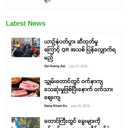
Latest News
ယာဉ်နံပတ်ပွား ဆီထုတ်မှု
ကြောင့် QR အသစ် ပြန်လျှောက်ရ
မည်
-
July 31, 2026
Sai Hseng Aai
သျှမ်းတောင်တွင် ဝက်နာကျ
သေဆုံးမှုဖြစ်ပြီးနောက် ဝက်သား
စျေးကျ
-
July 23, 2026
Nang Kham Ku
တောင်ကြီးတွင် ခွေးများကို