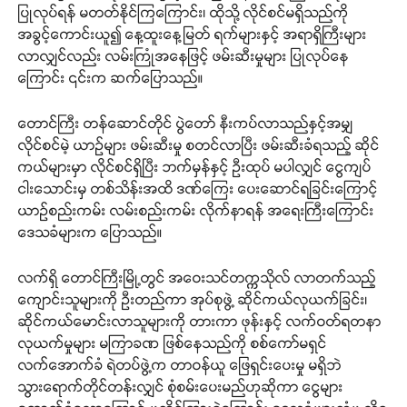
ပြုလုပ်ရန် မတတ်နိုင်ကြကြောင်း၊ ထိုသို့ လိုင်စင်မရှိသည်ကို
အခွင့်ကောင်းယူ၍ နေ့ထူးနေ့မြတ် ရက်များနှင့် အရာရှိကြီးများ
လာလျှင်လည်း လမ်းကြုံအနေဖြင့် ဖမ်းဆီးမှုများ ပြုလုပ်နေ
ကြောင်း ၎င်းက ဆက်ပြောသည်။
တောင်ကြီး တန်ဆောင်တိုင် ပွဲတော် နီးကပ်လာသည်နှင့်အမျှ
လိုင်စင်မဲ့ ယာဉ်များ ဖမ်းဆီးမှု စတင်လာပြီး ဖမ်းဆီးခံရသည့် ဆိုင်
ကယ်များမှာ လိုင်စင်ရှိပြီး ဘက်မှန်နှင့် ဦးထုပ် မပါလျှင် ငွေကျပ်
ငါးသောင်းမှ တစ်သိန်းအထိ ဒဏ်ကြေး ပေးဆောင်ရခြင်းကြောင့်
ယာဉ်စည်းကမ်း လမ်းစည်းကမ်း လိုက်နာရန် အရေးကြီးကြောင်း
ဒေသခံများက ပြောသည်။
လက်ရှိ တောင်ကြီးမြို့တွင် အဝေးသင်တက္ကသိုလ် လာတက်သည့်
ကျောင်းသူများကို ဦးတည်ကာ အုပ်စုဖွဲ့ ဆိုင်ကယ်လုယက်ခြင်း၊
ဆိုင်ကယ်မောင်းလာသူများကို တားကာ ဖုန်းနှင့် လက်ဝတ်ရတနာ
လုယက်မှုများ မကြာခဏ ဖြစ်နေသည်ကို စစ်ကော်မရှင်
လက်အောက်ခံ ရဲတပ်ဖွဲ့က တာဝန်ယူ ဖြေရှင်းပေးမှု မရှိဘဲ
သွားရောက်တိုင်တန်းလျှင် စုံစမ်းပေးမည်ဟုဆိုကာ ငွေများ