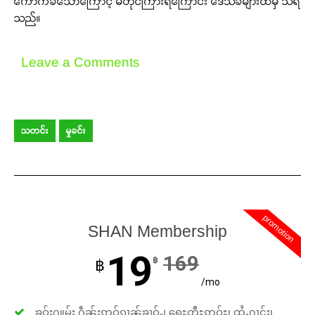
ကောက်ခံသောကြောင့် မတိုင်ကြားရဲကြောင်း ဒေသခံများထံမှ သိရ
သည်။
Leave a Comments
သတင်း
မှုခင်း
promotion
SHAN Membership
19
169
฿
฿
/mo
ၶဝ်ႈႁူမ်ႈ ႁဵၼ်းဢဝ်ၵၢၼ်ၶၢဝ်ႇ၊ ရေႊတီႊဢူဝ်ႊ၊ ထႆႇႁၢင်ႈ၊