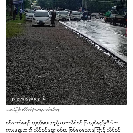
တောင်ကြီး လိုင်စင်မဲ့ကားများဖမ်းဆီးနေ
စစ်ကော်မရှင် ထုတ်ပေးသည့် ကားလိုင်စင် ပြုလုပ်မည်ဆိုပါက
ကားဈေးထက် လိုင်စင်ဈေး နှစ်ဆ ဖြစ်နေသောကြောင့် လိုင်စင်