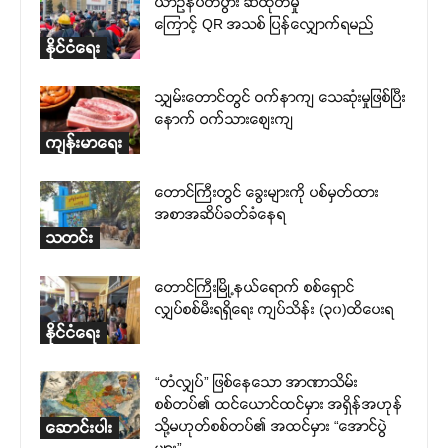
ယာဉ်နံပတ်ပွား ဆီထုတ်မှု
ကြောင့် QR အသစ် ပြန်လျှောက်ရမည်
နိုင်ငံရေး
သျှမ်းတောင်တွင် ဝက်နာကျ သေဆုံးမှုဖြစ်ပြီး
နောက် ဝက်သားစျေးကျ
ကျန်းမာရေး
တောင်ကြီးတွင် ခွေးများကို ပစ်မှတ်ထား
အစာအဆိပ်ခတ်ခံနေရ
သတင်း
တောင်ကြီးမြို့နယ်ရောက် စစ်ရှောင်
လျှပ်စစ်မီးရရှိရေး ကျပ်သိန်း (၃၀)ထိပေးရ
နိုင်ငံရေး
“တံလျှပ်” ဖြစ်နေသော အာဏာသိမ်း
စစ်တပ်၏ ထင်ယောင်ထင်မှား အရှိန်အဟုန်
သို့မဟုတ်စစ်တပ်၏ အထင်မှား “အောင်ပွဲ
ဆောင်းပါး
များ”