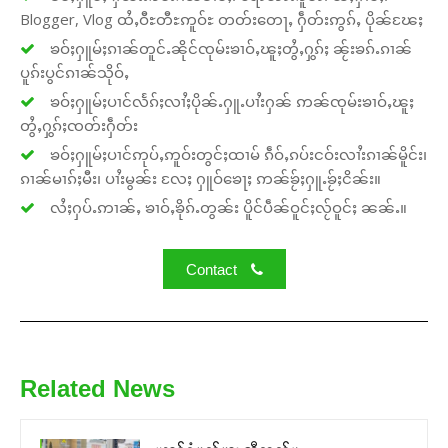
Blogger, Vlog ထႆႇဝီႊတီႊဢူဝ်ႊ တတ်းတေႃႇ ႁဵတ်းဢွၵ်ႇ ပိုၼ်ၽႄႈ
ၶဝ်ႈႁူမ်ႈၵၢၼ်တူင်ႉၼိုင်ၸုမ်းၶၢဝ်ႇၽူႈတွႆႇႁွၵ်ႈ ၼႂ်းၶၵ်ႉၵၢၼ်
ပူၵ်းပွင်ၵၢၼ်သိုဝ်ႇ
ၶဝ်ႈႁူမ်ႈပၢင်လႅၵ်ႈလၢႆႈပိုၼ်ႉႁူႉပၢႆးႁၼ် ဢၼ်ၸုမ်းၶၢဝ်ႇၽူႈ
တွႆႇႁွၵ်ႈၸတ်းႁဵတ်း
ၶဝ်ႈႁူမ်ႈပၢင်ဢုပ်ႇဢူဝ်းတွင်ႈထၢမ် ၵဵဝ်ႇၵပ်းငဝ်းလၢႆးၵၢၼ်မိူင်း၊
ၵၢၼ်မၢၵ်ႈမီး၊ ပၢႆးမွၼ်း လႄႈ ႁူဝ်ၶေႃႈ ဢၼ်ၶႂ်ႈႁူႉၶႂ်ႈငိၼ်း။
လႆႈႁပ်ႉဢၢၼ်ႇ ၶၢဝ်ႇၶိုၵ်ႉတွၼ်း ပိူင်ပဵၼ်ဝူင်ႈလႂ်ဝူင်ႈ ၼၼ်ႉ။
Contact
Related News