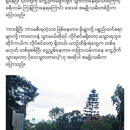
ရှိနေပြီး ၎င်းတို့ကို ကွေ့ဝိုက်ရှောင်ရှား သွားလာနေရသောကြောင့်
ခရီးလမ်း ကြန့်ကြာနေရကြောင်း ဒေသခံ အမျိုးသမီးတစ်ဦးက
ပြောသည်။
“ကားရှိပြီး ကားမစီးရတဲ့ဘဝ ဖြစ်နေတာ။ မိုးရွာလို့ ပစ္စည်းတင်စရာ
များလို့ ကားလေးနဲ့ သွားမယ်ဆိုရင် လိုင်စင်မရှိတော့ မသွားရဘူး။
ဆိုင်ကယ်က လိုင်စင်တော့ ရှိတယ်၊ ယာဉ်ထိန်းရဲတွေက တစ်ခု
မဟုတ် တစ်ခုစစ်ပြီး ငွေညှစ်နေတာ။ တခြားလမ်းကနေ ကွေ့ဝိုက်
သွားရတော့ ပိုဝေးသွားတာပေါ့”ဟု အဆိုပါ အမျိုးသမီးက
ပြောသည်။