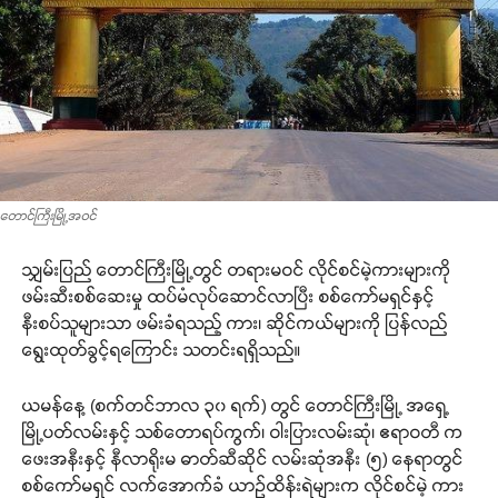
တောင်ကြီးမြို့အဝင်
သျှမ်းပြည် တောင်ကြီးမြို့တွင် တရားမဝင် လိုင်စင်မဲ့ကားများကို
ဖမ်းဆီးစစ်ဆေးမှု ထပ်မံလုပ်ဆောင်လာပြီး စစ်ကော်မရှင်နှင့်
နီးစပ်သူများသာ ဖမ်းခံရသည့် ကား၊ ဆိုင်ကယ်များကို ပြန်လည်
ရွေးထုတ်ခွင့်ရကြောင်း သတင်းရရှိသည်။
ယမန်နေ့ (စက်တင်ဘာလ ၃၀ ရက်) တွင် တောင်ကြီးမြို့ အရှေ့
မြို့ပတ်လမ်းနှင့် သစ်တောရပ်ကွက်၊ ဝါးပြားလမ်းဆုံ၊ ဧရာဝတီ က
ဖေးအနီးနှင့် နီလာရိုးမ ဓာတ်ဆီဆိုင် လမ်းဆုံအနီး (၅) နေရာတွင်
စစ်ကော်မရှင် လက်အောက်ခံ ယာဉ်ထိန်းရဲများက လိုင်စင်မဲ့ ကား