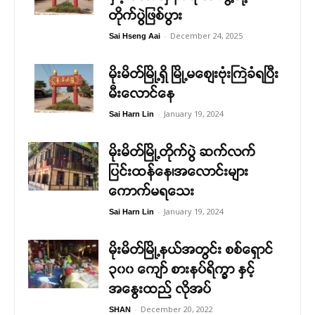
တိုက်ပွဲဖြစ်ပွား
-
December 24, 2025
Sai Hseng Aai
မိုးမိတ်မြို့ရှိ မြို့မစျေးဗုံးကြဲခံရပြီး
မီးလောင်နေ
-
January 19, 2024
Sai Harn Lin
မိုးမိတ်မြို့တိုက်ပွဲ ဆက်လက်
ပြင်းထန်နေ၊အလောင်းများ
ကောက်မရသေး
-
January 19, 2024
Sai Harn Lin
မိုးမိတ်မြို့နယ်အတွင်း စစ်ရှောင်
၃၀၀ ကျော် စားနပ်ရိက္ခာ နှင့်
အနွေးထည် လိုအပ်
-
December 20, 2022
SHAN