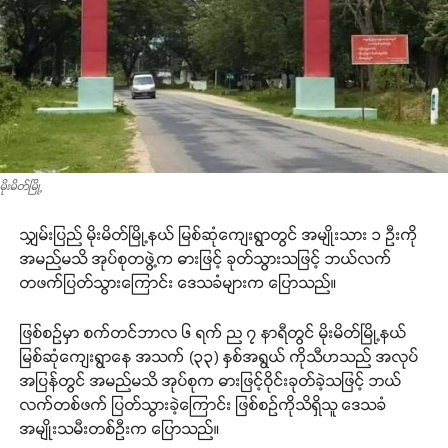
မိုးမိတ်မြို့
သျှမ်းပြည် မိုးမိတ်မြို့နယ် မြစ်ဆုံကျေးရွာတွင် အမျိုးသား ၁ ဦးကို
အမည်မသိ အုပ်စုတဖွဲ့က ဓားဖြင့် ခုတ်သွားသဖြင့် ဘယ်လက်
တဖက်ပြတ်သွားကြောင်း ဒေသခံများက ပြောသည်။
ဖြစ်စဉ်မှာ စက်တင်ဘာလ ၆ ရက် ည ၇ နာရီတွင် မိုးမိတ်မြို့နယ်
မြစ်ဆုံကျေးရွာနေ အသက် (၃၃) နှစ်အရွယ် ကိုသီဟသည် အလုပ်
အပြန်တွင် အမည်မသိ အုပ်စုက ဓားဖြင့်ဝိုင်းခုတ်ခဲ့သဖြင့် ဘယ်
လက်တစ်ဖက် ပြတ်သွားခဲ့ကြောင်း ဖြစ်စဉ်ကိုသိရှိသူ ဒေသခံ
အမျိုးသမီးတစ်ဦးက ပြောသည်။