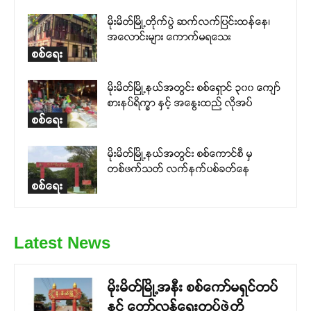
မိုးမိတ်မြို့တိုက်ပွဲ ဆက်လက်ပြင်းထန်နေ၊
အလောင်းများ ကောက်မရသေး
စစ်ရေး
မိုးမိတ်မြို့နယ်အတွင်း စစ်ရှောင် ၃၀၀ ကျော်
စားနပ်ရိက္ခာ နှင့် အနွေးထည် လိုအပ်
စစ်ရေး
မိုးမိတ်မြို့နယ်အတွင်း စစ်ကောင်စီ မှ
တစ်ဖက်သတ် လက်နက်ပစ်ခတ်နေ
စစ်ရေး
Latest News
မိုးမိတ်မြို့အနီး စစ်ကော်မရှင်တပ်
နှင့် တော်လှန်ရေးတပ်ဖွဲ့တို့