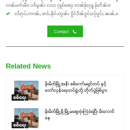
ၵၢၼ်မၢၵ်ႈမီး၊ ပၢႆးမွၼ်း လႄႈ ႁူဝ်ၶေႃႈ ဢၼ်ၶႂ်ႈႁူႉၶႂ်ႈငိၼ်း။
လႆႈႁပ်ႉဢၢၼ်ႇ ၶၢဝ်ႇၶိုၵ်ႉတွၼ်း ပိူင်ပဵၼ်ဝူင်ႈလႂ်ဝူင်ႈ ၼၼ်ႉ။
Contact
Related News
မိုးမိတ်မြို့အနီး စစ်ကော်မရှင်တပ် နှင့်
တော်လှန်ရေးတပ်ဖွဲ့တို့ တိုက်ပွဲဖြစ်ပွား
စစ်ရေး
မိုးမိတ်မြို့ရှိ မြို့မစျေးဗုံးကြဲခံရပြီး မီးလောင်
နေ
စစ်ရေး