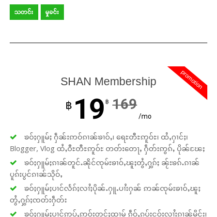
သတင်း
မှုခင်း
promotion
SHAN Membership
19
169
฿
฿
/mo
ၶဝ်ႈႁူမ်ႈ ႁဵၼ်းဢဝ်ၵၢၼ်ၶၢဝ်ႇ၊ ရေႊတီႊဢူဝ်ႊ၊ ထႆႇႁၢင်ႈ၊
Blogger, Vlog ထႆႇဝီႊတီႊဢူဝ်ႊ တတ်းတေႃႇ ႁဵတ်းဢွၵ်ႇ ပိုၼ်ၽႄႈ
ၶဝ်ႈႁူမ်ႈၵၢၼ်တူင်ႉၼိုင်ၸုမ်းၶၢဝ်ႇၽူႈတွႆႇႁွၵ်ႈ ၼႂ်းၶၵ်ႉၵၢၼ်
ပူၵ်းပွင်ၵၢၼ်သိုဝ်ႇ
ၶဝ်ႈႁူမ်ႈပၢင်လႅၵ်ႈလၢႆႈပိုၼ်ႉႁူႉပၢႆးႁၼ် ဢၼ်ၸုမ်းၶၢဝ်ႇၽူႈ
တွႆႇႁွၵ်ႈၸတ်းႁဵတ်း
ၶဝ်ႈႁူမ်ႈပၢင်ဢုပ်ႇဢူဝ်းတွင်ႈထၢမ် ၵဵဝ်ႇၵပ်းငဝ်းလၢႆးၵၢၼ်မိူင်း၊