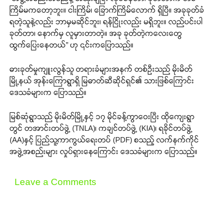
ကြိမ်မကတော့ဘူး။ ငါးကြိမ်၊ ခြောက်ကြိမ်လောက် ရှိပြီ။ အခုခုတ်ခံ
ရတဲ့သူနဲ့လည်း ဘာမှမဆိုင်ဘူး၊ ရန်ငြိုးလည်း မရှိဘူး။ လည်ပင်းပါ
ခုတ်တာ၊ နောက်မှ လူမှားတာတဲ့။ အခု ခုတ်တဲ့ကလေးတွေ
ထွက်ပြေးနေတယ်” ဟု ၎င်းကပြောသည်။
ဓားခုတ်မှုကျူးလွန်သူ တရားခံများအနက် တစ်ဦးသည် မိုးမိတ်
မြို့နယ် အုန်းကြောရွာရှိ မြဓာတ်ဆီဆိုင်ရှင်၏ သားဖြစ်ကြောင်း
ဒေသခံများက ပြောသည်။
မြစ်ဆုံရွာသည် မိုးမိတ်မြို့နှင့် ၁၇ မိုင်ခန့်ကွာဝေးပြီး ထိုကျေးရွာ
တွင် တအာင်းတပ်ဖွဲ့ (TNLA)၊ ကချင်တပ်ဖွဲ့ (KIA)၊ ရခိုင်တပ်ဖွဲ့
(AA)နှင့် ပြည်သူ့ကာကွယ်ရေးတပ် (PDF) စသည့် လက်နက်ကိုင်
အဖွဲ့အစည်းများ လှုပ်ရှားနေကြောင်း ဒေသခံများက ပြောသည်။
Leave a Comments