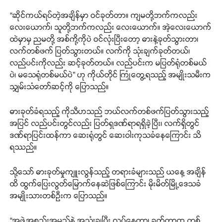
“ဆိုင်ကယ်ရပ်တဲ့အချိန်မှာ ဝင်ခုတ်တာ။ ကျမတို့ဘက်ကလည်း
လေးယောက်၊ သူတို့ဘက်ကလည်း လေးယောက်။ အဲ့လေးယောက်
ထဲမှာမှ ညမတို့ အစ်ကို့ကိုပဲ ဝင်လုံးပြီးတော့ ဓားနဲ့ခုတ်သွားတာ၊
လက်တစ်ဖက် ပြတ်သွားတယ်။ လက်ကို သုံးချက်ခုတ်တယ်၊
လည်ပင်းကိုလည်း ဆင့်ခုတ်တယ်။ လည်ပင်းက မပြတ်ရုံတစ်မယ်
ပဲ၊ မသေရုံတစ်မယ်ပဲ” ဟု ကိုယ်တိုင် ကြုံတွေ့ရသည့် အမျိုးသမီးက
သျှမ်းသံတော်ဆင့်ကို ပြောသည်။
ဓားခုတ်ခံရသည့် ကိုသီဟသည် ဘယ်လက်တစ်ဖက်ပြတ်သွားသည့်
အပြင် လည်ပင်းတွင်လည်း ပြတ်ရှဒဏ်ရာရရှိခဲ့ပြီး၊ လက်ရှိတွင်
ဒဏ်ရာပြင်းထန်ကာ ဆေးရုံတွင် ဆေးဝါးကုသခံနေကြောင်း သိ
ရဿည်။​
သို့သော် ဓားခုတ်မှုကျူးလွန်သည့် တရားခံများသည် ယနေ့ အချိန်
ထိ ထွက်ပြေးလွတ်မြောက်နေဆဲဖြစ်ကြောင်း မိုးမိတ်မြို့ဒေသခံ
အမျိုးသားတစ်ဦးက ပြောသည်။
“အဖွဲ့အစည်းအမည်နဲ့ အသုံးချပြီး လုပ်နေတာ၊ ခုတ်တာက တစ်