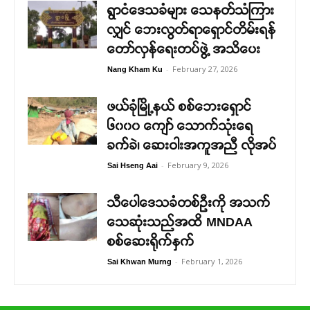
ရွာငံဒေသခံများ သေနတ်သံကြား
လျှင် ဘေးလွတ်ရာရှောင်တိမ်းရန်
တော်လှန်ရေးတပ်ဖွဲ့ အသိပေး
-
February 27, 2026
Nang Kham Ku
ဖယ်ခုံမြို့နယ် စစ်ဘေးရှောင်
၆၀၀၀ ကျော် သောက်သုံးရေ
ခက်ခဲ၊ ဆေးဝါးအကူအညီ လိုအပ်
-
February 9, 2026
Sai Hseng Aai
သီပေါဒေသခံတစ်ဦးကို အသက်
သေဆုံးသည်အထိ MNDAA
စစ်ဆေးရိုက်နှက်
-
February 1, 2026
Sai Khwan Murng