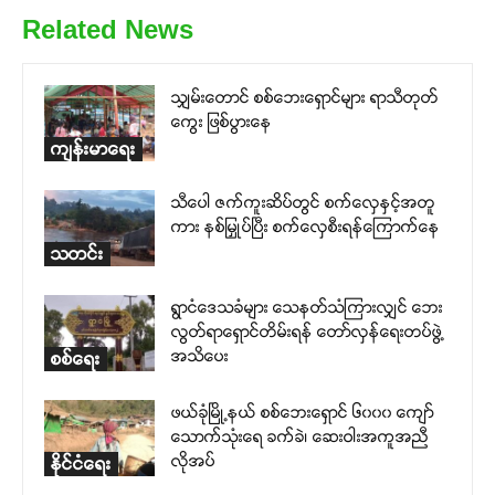
Related News
သျှမ်းတောင် စစ်ဘေးရှောင်များ ရာသီတုတ်
ကွေး ဖြစ်ပွားနေ
ကျန်းမာရေး
သီပေါ ဇက်ကူးဆိပ်တွင် စက်လှေနှင့်အတူ
ကား နစ်မြှုပ်ပြီး စက်လှေစီးရန်ကြောက်နေ
သတင်း
ရွာငံဒေသခံများ သေနတ်သံကြားလျှင် ဘေး
လွတ်ရာရှောင်တိမ်းရန် တော်လှန်ရေးတပ်ဖွဲ့
အသိပေး
စစ်ရေး
ဖယ်ခုံမြို့နယ် စစ်ဘေးရှောင် ၆၀၀၀ ကျော်
သောက်သုံးရေ ခက်ခဲ၊ ဆေးဝါးအကူအညီ
လိုအပ်
နိုင်ငံရေး