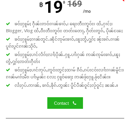
19
169
฿
฿
/mo
ၶဝ်ႈႁူမ်ႈ ႁဵၼ်းဢဝ်ၵၢၼ်ၶၢဝ်ႇ၊ ရေႊတီႊဢူဝ်ႊ၊ ထႆႇႁၢင်ႈ၊
Blogger, Vlog ထႆႇဝီႊတီႊဢူဝ်ႊ တတ်းတေႃႇ ႁဵတ်းဢွၵ်ႇ ပိုၼ်ၽႄႈ
ၶဝ်ႈႁူမ်ႈၵၢၼ်တူင်ႉၼိုင်ၸုမ်းၶၢဝ်ႇၽူႈတွႆႇႁွၵ်ႈ ၼႂ်းၶၵ်ႉၵၢၼ်
ပူၵ်းပွင်ၵၢၼ်သိုဝ်ႇ
ၶဝ်ႈႁူမ်ႈပၢင်လႅၵ်ႈလၢႆႈပိုၼ်ႉႁူႉပၢႆးႁၼ် ဢၼ်ၸုမ်းၶၢဝ်ႇၽူႈ
တွႆႇႁွၵ်ႈၸတ်းႁဵတ်း
ၶဝ်ႈႁူမ်ႈပၢင်ဢုပ်ႇဢူဝ်းတွင်ႈထၢမ် ၵဵဝ်ႇၵပ်းငဝ်းလၢႆးၵၢၼ်မိူင်း၊
ၵၢၼ်မၢၵ်ႈမီး၊ ပၢႆးမွၼ်း လႄႈ ႁူဝ်ၶေႃႈ ဢၼ်ၶႂ်ႈႁူႉၶႂ်ႈငိၼ်း။
လႆႈႁပ်ႉဢၢၼ်ႇ ၶၢဝ်ႇၶိုၵ်ႉတွၼ်း ပိူင်ပဵၼ်ဝူင်ႈလႂ်ဝူင်ႈ ၼၼ်ႉ။
Contact