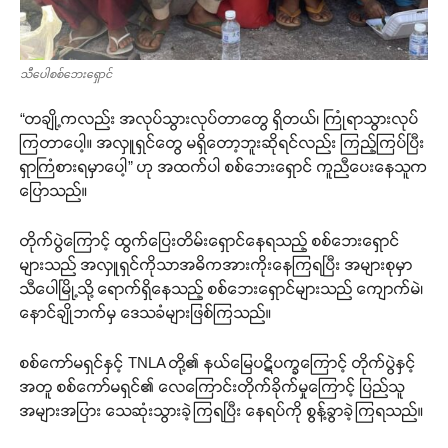
သီပေါစစ်ဘေးရှောင်
“တချို့ကလည်း အလုပ်သွားလုပ်တာတွေ ရှိတယ်၊ ကြုံရာသွားလုပ်
ကြတာပေါ့။ အလှူရှင်တွေ မရှိတော့ဘူးဆိုရင်လည်း ကြည့်ကြပ်ပြီး
ရှာကြံစားရမှာပေါ့” ဟု အထက်ပါ စစ်ဘေးရှောင် ကူညီပေးနေသူက
ပြောသည်။
တိုက်ပွဲကြောင့် ထွက်ပြေးတိမ်းရှောင်နေရသည့် စစ်ဘေးရှောင်
များသည် အလှူရှင်ကိုသာအဓိကအားကိုးနေကြရပြီး အများစုမှာ
သီပေါမြို့သို့ ရောက်ရှိနေသည့် စစ်ဘေးရှောင်များသည် ကျောက်မဲ၊
နောင်ချိုဘက်မှ ဒေသခံများဖြစ်ကြသည်။
စစ်ကော်မရှင်နှင့် TNLA တို့၏ နယ်မြေပဋိပက္ခကြောင့် တိုက်ပွဲနှင့်
အတူ စစ်ကော်မရှင်၏ လေကြောင်းတိုက်ခိုက်မှုကြောင့် ပြည်သူ
အများအပြား သေဆုံးသွားခဲ့ကြရပြီး နေရပ်ကို စွန့်ခွာခဲ့ကြရသည်။