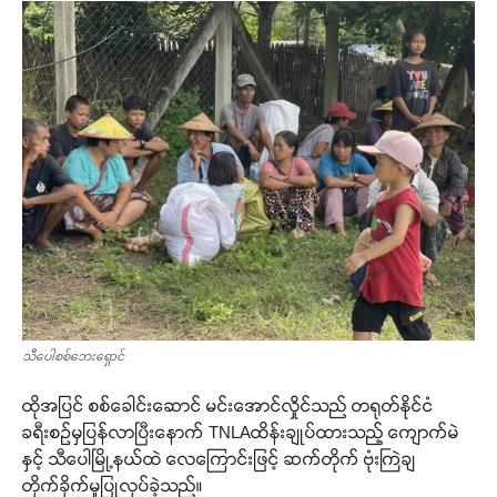
သီပေါစစ်ဘေးရှောင်
ထိုအပြင် စစ်ခေါင်းဆောင် မင်းအောင်လှိုင်သည် တရုတ်နိုင်ငံ
ခရီးစဉ်မှပြန်လာပြီးနောက် TNLAထိန်းချုပ်ထားသည့် ကျောက်မဲ
နှင့် သီပေါမြို့နယ်ထဲ လေကြောင်းဖြင့် ဆက်တိုက် ဗုံးကြဲချ
တိုက်ခိုက်မှုပြုလုပ်ခဲ့သည်။