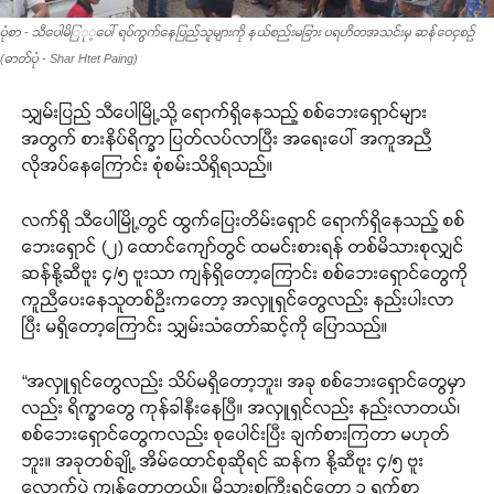
ပုံစာ - သီပေါမိြု့ပေါ် ရပ်ကွက်နေပြည်သူများကို နယ်စည်းမခြား ပရဟိတအသင်းမှ ဆန်ဝေငှစဉ်
(ဓာတ်ပုံ - Shar Htet Paing)
သျှမ်းပြည် သီပေါမြို့သို့ ရောက်ရှိနေသည့် စစ်ဘေးရှောင်များ
အတွက် စားနိပ်ရိက္ခာ ပြတ်လပ်လာပြီး အရေးပေါ် အကူအညီ
လိုအပ်နေကြောင်း စုံစမ်းသိရှိရသည်။
လက်ရှိ သီပေါမြို့တွင် ထွက်ပြေးတိမ်းရှောင် ရောက်ရှိနေသည့် စစ်
ဘေးရှောင် (၂) ထောင်ကျော်တွင် ထမင်းစားရန် တစ်မိသားစုလျှင်
ဆန်နို့ဆီဗူး ၄/၅ ဗူးသာ ကျန်ရှိတော့ကြောင်း စစ်ဘေးရှောင်တွေကို
ကူညီပေးနေသူတစ်ဦးကတော့ အလှူရှင်တွေလည်း နည်းပါးလာ
ပြီး မရှိတော့ကြောင်း သျှမ်းသံတော်ဆင့်ကို ပြောသည်။
“အလှူရှင်တွေလည်း သိပ်မရှိတော့ဘူး၊ အခု စစ်ဘေးရှောင်တွေမှာ
လည်း ရိက္ခာတွေ ကုန်ခါနီးနေပြီ။ အလှူရှင်လည်း နည်းလာတယ်၊
စစ်ဘေးရှောင်တွေကလည်း စုပေါင်းပြီး ချက်စားကြတာ မဟုတ်
ဘူး။ အခုတစ်ချို့ အိမ်ထောင်စုဆိုရင် ဆန်က နို့ဆီဗူး ၄/၅ ဗူး
လောက်ပဲ ကျန်တော့တယ်။ မိသားစုကြီးရင်တော့ ၁ ရက်စာ