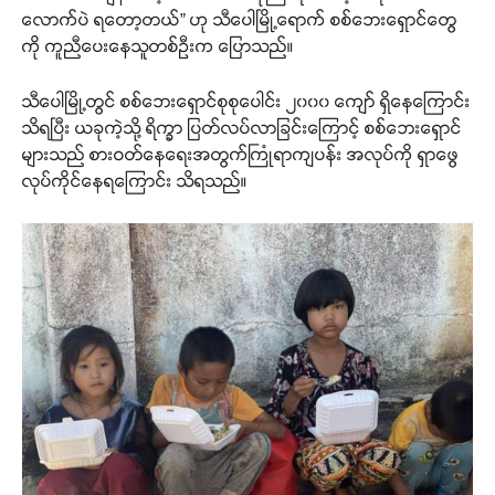
လောက်ပဲ ရတော့တယ်” ဟု သီပေါမြို့ရောက် စစ်ဘေးရှောင်တွေ
ကို ကူညီပေးနေသူတစ်ဦးက ပြောသည်။
သီပေါမြို့တွင် စစ်ဘေးရှောင်စုစုပေါင်း ၂၀၀၀ ကျော် ရှိနေကြောင်း
သိရပြီး ယခုကဲ့သို့ ရိက္ခာ ပြတ်လပ်လာခြင်းကြောင့် စစ်ဘေးရှောင်
များသည် စားဝတ်နေရေးအတွက်ကြုံရာကျပန်း အလုပ်ကို ရှာဖွေ
လုပ်ကိုင်နေရကြောင်း သိရသည်။