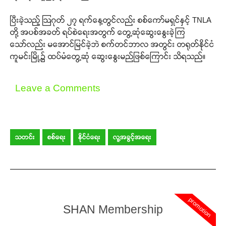
ပြီးခဲ့သည့် ဩဂုတ် ၂၇ ရက်နေ့တွင်လည်း စစ်ကော်မရှင်နှင့် TNLA
တို့ အပစ်အခတ် ရပ်စဲရေးအတွက် တွေ့ဆုံဆွေးနွေးခဲ့ကြ
သော်လည်း မအောင်မြင်ခဲ့ဘဲ စက်တင်ဘာလ အတွင်း တရုတ်နိုင်ငံ
ကူမင်းမြို့၌ ထပ်မံတွေ့ဆုံ ဆွေးနွေးမည်ဖြစ်ကြောင်း သိရသည်။
Leave a Comments
သတင်း
စစ်ရေး
နိုင်ငံရေး
လူ့အခွင့်အရေး
promotion
SHAN Membership