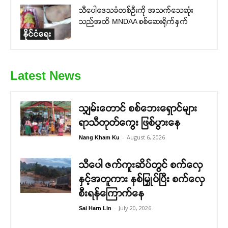
သီပေါဒေသခံတစ်ဦးကို အသက်သေဆုံး
သည်အထိ MNDAA စစ်ဆေးရိုက်နှက်
နိုင်ငံရေး
Latest News
သျှမ်းတောင် စစ်ဘေးရှောင်များ
ရာသီတုတ်ကွေး ဖြစ်ပွားနေ
-
August 6, 2026
Nang Kham Ku
သီပေါ ဇက်ကူးဆိပ်တွင် စက်လှေ
နှင့်အတူကား နစ်မြှုပ်ပြီး စက်လှေ
စီးရန်ကြောက်နေ
-
July 20, 2026
Sai Harn Lin