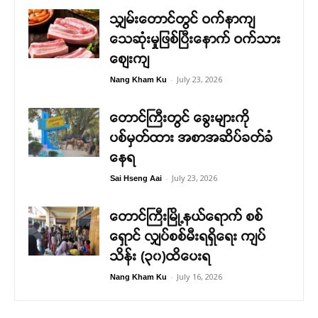
သျှမ်းတောင်တွင် ဝက်နာကျ
သေဆုံးမှုဖြစ်ပြီးနောက် ဝက်သား
စျေးကျ
-
July 23, 2026
Nang Kham Ku
တောင်ကြီးတွင် ခွေးများကို
ပစ်မှတ်ထား အစာအဆိပ်ခတ်ခံ
နေရ
-
July 23, 2026
Sai Hseng Aai
တောင်ကြီးမြို့နယ်ရောက် စစ်
ရှောင် လျှပ်စစ်မီးရရှိရေး ကျပ်
သိန်း (၃၀)ထိပေးရ
-
July 16, 2026
Nang Kham Ku