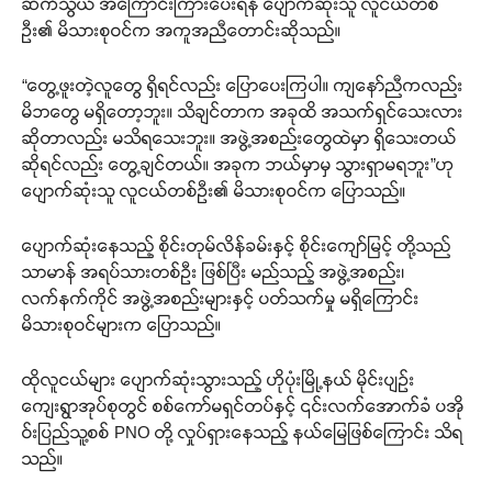
ဆက်သွယ် အကြောင်းကြားပေးရန် ပျောက်ဆုံးသူ လူငယ်တစ်
ဦး၏ မိသားစုဝင်က အကူအညီတောင်းဆိုသည်။
“တွေ့ဖူးတဲ့လူတွေ ရှိရင်လည်း ပြောပေးကြပါ။ ကျနော်ညီကလည်း
မိဘတွေ မရှိတော့ဘူး။ သိချင်တာက အခုထိ အသက်ရှင်သေးလား
ဆိုတာလည်း မသိရသေးဘူး။ အဖွဲ့အစည်းတွေထဲမှာ ရှိသေးတယ်
ဆိုရင်လည်း တွေ့ချင်တယ်။ အခုက ဘယ်မှာမှ သွားရှာမရဘူး”ဟု
ပျောက်ဆုံးသူ လူငယ်တစ်ဦး၏ မိသားစုဝင်က ပြောသည်။
ပျောက်ဆုံးနေသည့် စိုင်းတုမ်လိန်ခမ်းနှင့် စိုင်းကျော်မြင့် တို့သည်
သာမာန် အရပ်သားတစ်ဦး ဖြစ်ပြီး မည်သည့် အဖွဲ့အစည်း၊
လက်နက်ကိုင် အဖွဲ့အစည်းများနှင့် ပတ်သက်မှု မရှိကြောင်း
မိသားစုဝင်များက ပြောသည်။
ထိုလူငယ်များ ပျောက်ဆုံးသွားသည့် ဟိုပုံးမြို့နယ် မိုင်းပျဉ်း
ကျေးရွာအုပ်စုတွင် စစ်ကော်မရှင်တပ်နှင့် ၎င်းလက်အောက်ခံ ပအို
ဝ်းပြည်သူ့စစ် PNO တို့ လှုပ်ရှားနေသည့် နယ်မြေဖြစ်ကြောင်း သိရ
သည်။