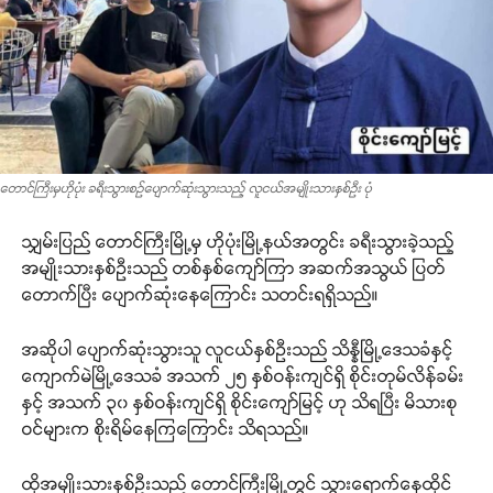
တောင်ကြီးမှဟိုပုံး ခရီးသွားစဉ်ပျောက်ဆုံးသွားသည့် လူငယ်အမျိုးသားနှစ်ဉီး ပုံ
သျှမ်းပြည် တောင်ကြီးမြို့မှ ဟိုပုံးမြို့နယ်အတွင်း ခရီးသွားခဲ့သည့်
အမျိုးသားနှစ်ဦးသည် တစ်နှစ်ကျော်ကြာ အဆက်အသွယ် ပြတ်
တောက်ပြီး ပျောက်ဆုံးနေကြောင်း သတင်းရရှိသည်။
အဆိုပါ ပျောက်ဆုံးသွားသူ လူငယ်နှစ်ဦးသည် သိန္နီမြို့ဒေသခံနှင့်
ကျောက်မဲမြို့ဒေသခံ အသက် ၂၅ နှစ်ဝန်းကျင်ရှိ စိုင်းတုမ်လိန်ခမ်း
နှင့် အသက် ၃၀ နှစ်ဝန်းကျင်ရှိ စိုင်းကျော်မြင့် ဟု သိရပြီး မိသားစု
ဝင်များက စိုးရိမ်နေကြကြောင်း သိရသည်။
ထိုအမျိုးသားနှစ်ဦးသည် တောင်ကြီးမြို့တွင် သွားရောက်နေထိုင်