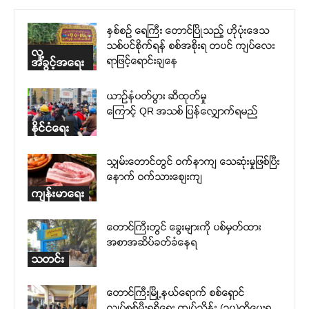
နှစ်စဉ် ရေကြီး တောင်ပြိုသည့် ဟိုပုံးဒေသ
သစ်ပင်စိုက်ရန် စစ်အစိုးရ တပင် ကျပ်လေး
လူ့
ရာဖြင့်ရောင်းချနေ
အခွင့်အရေး
ယာဉ်နံပတ်ပွား ဆီထုတ်မှု
ကြောင့် QR အသစ် ပြန်လျှောက်ရမည်
နိုင်ငံရေး
သျှမ်းတောင်တွင် ဝက်နာကျ သေဆုံးမှုဖြစ်ပြီး
နောက် ဝက်သားစျေးကျ
ကျန်းမာရေး
တောင်ကြီးတွင် ခွေးများကို ပစ်မှတ်ထား
အစာအဆိပ်ခတ်ခံနေရ
သတင်း
တောင်ကြီးမြို့နယ်ရောက် စစ်ရှောင်
လျှပ်စစ်မီးရရှိရေး ကျပ်သိန်း (၃၀)ထိပေးရ