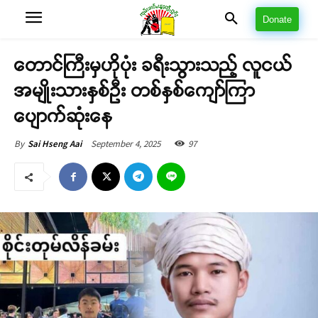
Donate
တောင်ကြီးမှဟိုပုံး ခရီးသွားသည့် လူငယ်
အမျိုးသားနှစ်ဉီး တစ်နှစ်ကျော်ကြာ
ပျောက်ဆုံးနေ
September 4, 2025
97
By
Sai Hseng Aai