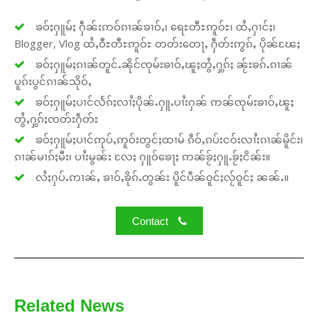
ၶဝ်ႈႁူမ်ႈ ႁဵၼ်းဢဝ်ၵၢၼ်ၶၢဝ်ႇ၊ ရေႊတီႊဢူဝ်ႊ၊ ထႆႇႁၢင်ႈ၊
Blogger, Vlog ထႆႇဝီႊတီႊဢူဝ်ႊ တတ်းတေႃႇ ႁဵတ်းဢွၵ်ႇ ပိုၼ်ၽႄႈ
ၶဝ်ႈႁူမ်ႈၵၢၼ်တူင်ႉၼိုင်ၸုမ်းၶၢဝ်ႇၽူႈတွႆႇႁွၵ်ႈ ၼႂ်းၶၵ်ႉၵၢၼ်
ပူၵ်းပွင်ၵၢၼ်သိုဝ်ႇ
ၶဝ်ႈႁူမ်ႈပၢင်လႅၵ်ႈလၢႆႈပိုၼ်ႉႁူႉပၢႆးႁၼ် ဢၼ်ၸုမ်းၶၢဝ်ႇၽူႈ
တွႆႇႁွၵ်ႈၸတ်းႁဵတ်း
ၶဝ်ႈႁူမ်ႈပၢင်ဢုပ်ႇဢူဝ်းတွင်ႈထၢမ် ၵဵဝ်ႇၵပ်းငဝ်းလၢႆးၵၢၼ်မိူင်း၊
ၵၢၼ်မၢၵ်ႈမီး၊ ပၢႆးမွၼ်း လႄႈ ႁူဝ်ၶေႃႈ ဢၼ်ၶႂ်ႈႁူႉၶႂ်ႈငိၼ်း။
လႆႈႁပ်ႉဢၢၼ်ႇ ၶၢဝ်ႇၶိုၵ်ႉတွၼ်း ပိူင်ပဵၼ်ဝူင်ႈလႂ်ဝူင်ႈ ၼၼ်ႉ။
Contact
Related News