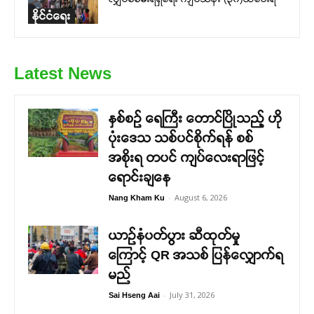
နိုင်ငံရေး
Latest News
နှစ်စဉ် ရေကြီး တောင်ပြိုသည့် ဟို
ပုံးဒေသ သစ်ပင်စိုက်ရန် စစ်
အစိုးရ တပင် ကျပ်လေးရာဖြင့်
ရောင်းချနေ
-
August 6, 2026
Nang Kham Ku
ယာဉ်နံပတ်ပွား ဆီထုတ်မှု
ကြောင့် QR အသစ် ပြန်လျှောက်ရ
မည်
-
July 31, 2026
Sai Hseng Aai