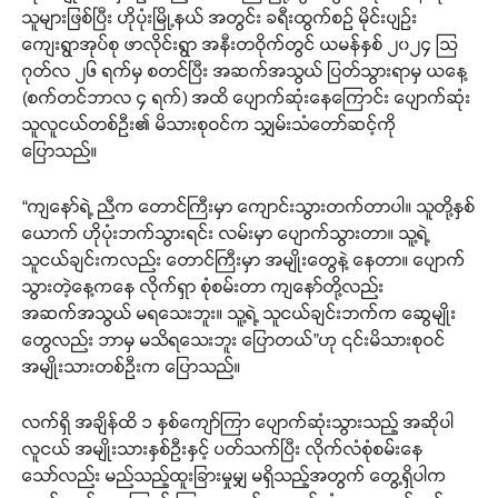
သူများဖြစ်ပြီး ဟိုပုံးမြို့နယ် အတွင်း ခရီးထွက်စဉ် မိုင်းပျဉ်း
ကျေးရွာအုပ်စု ဖာလိုင်းရွာ အနီးတဝိုက်တွင် ယမန်နှစ် ၂၀၂၄ သြ
ဂုတ်လ ၂၆ ရက်မှ စတင်ပြီး အဆက်အသွယ် ပြတ်သွားရာမှ ယနေ့
(စက်တင်ဘာလ ၄ ရက်) အထိ ပျောက်ဆုံးနေကြောင်း ပျောက်ဆုံး
သူလူငယ်တစ်ဦး၏ မိသားစုဝင်က သျှမ်းသံတော်ဆင့်ကို
ပြောသည်။
“ကျနော်ရဲ့ ညီက တောင်ကြီးမှာ ကျောင်းသွားတက်တာပါ။ သူတို့နှစ်
ယောက် ဟိုပုံးဘက်သွားရင်း လမ်းမှာ ပျောက်သွားတာ။ သူ့ရဲ့
သူငယ်ချင်းကလည်း တောင်ကြီးမှာ အမျိုးတွေနဲ့ နေတာ။ ပျောက်
သွားတဲ့နေ့ကနေ လိုက်ရှာ စုံစမ်းတာ ကျနော်တို့လည်း
အဆက်အသွယ် မရသေးဘူး။ သူ့ရဲ့ သူငယ်ချင်းဘက်က ဆွေမျိုး
တွေလည်း ဘာမှ မသိရသေးဘူး ပြောတယ်”ဟု ၎င်းမိသားစုဝင်
အမျိုးသားတစ်ဦးက ပြောသည်။
လက်ရှိ အချိန်ထိ ၁ နှစ်ကျော်ကြာ ပျောက်ဆုံးသွားသည့် အဆိုပါ
လူငယ် အမျိုးသားနှစ်ဦးနှင့် ပတ်သက်ပြီး လိုက်လံစုံစမ်းနေ
သော်လည်း မည်သည့်ထူးခြားမှုမျှ မရှိသည့်အတွက် တွေ့ရှိပါက