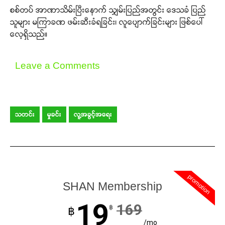
စစ်တပ် အာဏာသိမ်းပြီးနောက် သျှမ်းပြည်အတွင်း ဒေသခံ ပြည်
သူများ မကြာခဏ ဖမ်းဆီးခံရခြင်း၊ လူပျောက်ခြင်းများ ဖြစ်ပေါ်
လေ့ရှိသည်။
Leave a Comments
သတင်း
မှုခင်း
လူ့အခွင့်အရေး
promotion
SHAN Membership
19
169
฿
฿
/mo