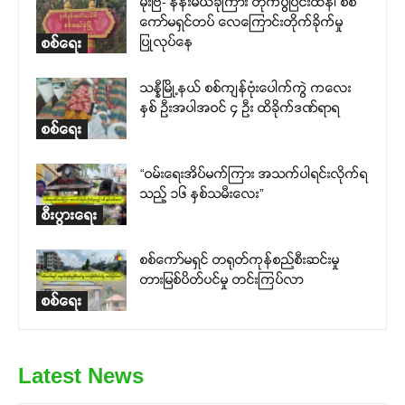
မိုးဗြဲ- နန်းမယ်ခုံကြား တိုက်ပွဲပြင်းထန်၊ စစ်
ကော်မရှင်တပ် လေကြောင်းတိုက်ခိုက်မှု
ပြုလုပ်နေ
စစ်ရေး
သန္နီမြို့နယ် စစ်ကျန်ဗုံးပေါက်ကွဲ ကလေး
နှစ် ဦးအပါအဝင် ၄ ဦး ထိခိုက်ဒဏ်ရာရ
စစ်ရေး
“ဝမ်းရေးအိပ်မက်ကြား အသက်ပါရင်းလိုက်ရ
သည့် ၁၆ နှစ်သမီးလေး”
စီးပွားရေး
စစ်ကော်မရှင် တရုတ်ကုန်စည်စီးဆင်းမှု
တားမြစ်ပိတ်ပင်မှု တင်းကြပ်လာ
စစ်ရေး
Latest News