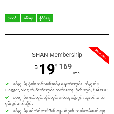
သတင်း
စစ်ရေး
နိုင်ငံရေး
promotion
SHAN Membership
19
169
฿
฿
/mo
ၶဝ်ႈႁူမ်ႈ ႁဵၼ်းဢဝ်ၵၢၼ်ၶၢဝ်ႇ၊ ရေႊတီႊဢူဝ်ႊ၊ ထႆႇႁၢင်ႈ၊
Blogger, Vlog ထႆႇဝီႊတီႊဢူဝ်ႊ တတ်းတေႃႇ ႁဵတ်းဢွၵ်ႇ ပိုၼ်ၽႄႈ
ၶဝ်ႈႁူမ်ႈၵၢၼ်တူင်ႉၼိုင်ၸုမ်းၶၢဝ်ႇၽူႈတွႆႇႁွၵ်ႈ ၼႂ်းၶၵ်ႉၵၢၼ်
ပူၵ်းပွင်ၵၢၼ်သိုဝ်ႇ
ၶဝ်ႈႁူမ်ႈပၢင်လႅၵ်ႈလၢႆႈပိုၼ်ႉႁူႉပၢႆးႁၼ် ဢၼ်ၸုမ်းၶၢဝ်ႇၽူႈ