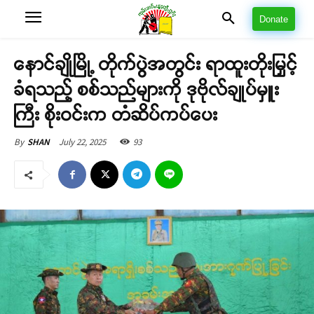
Donate
နောင်ချိုမြို့ တိုက်ပွဲအတွင်း ရာထူးတိုးမြှင့်
ခံရသည့် စစ်သည်များကို ဒုဗိုလ်ချုပ်မှူး
ကြီး စိုးဝင်းက တံဆိပ်ကပ်ပေး
July 22, 2025
93
By
SHAN