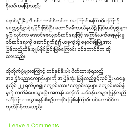
စိုးဝင်ကပြောသည်။
နောင်ချိုမြို့ကို စစ်ကောင်စီတပ်က အကြောင်းကြောင်းကြောင့်
ခေတ္တစွန့်ခွာခဲ့ရခြင်းဖြစ်ပြီး တောင်ခမ်းတယ်နယ်၌ ပြင်ဆင်စုဖွဲ့များ
မှုပြုလုပ်ကာ အောင်ဇေယျစစ်ဆင်ရေးဖြင့် အကြမ်းဖက်ချေမှုန်းမှု
စစ်ဆင်ရေးကို ဆောင်ရွက်ခဲ့၍ ယခုကဲ့သို့ နောင်ချိုမြို့အား
ပြန်လည်ထိန်းချုပ်နိုင်ခြင်းဖြစ်ကြောင်း စစ်ကောင်စီက ဆို
ထားသည်။
ထိုတိုက်ပွဲများကြောင့် တစ်နှစ်နီးပါး ပိတ်ထားခဲ့ရသည့်
အခြေခံပညာကျောင်များကို အမြန်ဆုံး ပြန်လည်ဖွင့်လှစ်ပြီး ယနေ့
ဇူလိုင် ၂၂ ရက်မှစ၍ ကျောင်းသား/ ကျောင်းသူများ ကျောင်းအပ်နှံ
မှုကို လက်ခံပေးသွားပြီး အတန်းအလိုက် သင်ခန်းစာများ ပြန်လည်
သင်ကြာပေးသွားရန် စီစဉ်ထားပြီး ဖြစ်ကြောင်း စစ်ကောင်စီက
ထုတ်ပြန်ထားသည်။
Leave a Comments