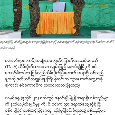
နောင်ချိုမြို့ တိုက်ပွဲအတွင်း ရာထူးတိုးမြှင့်ခံရသည့် စစ်သည်များကို ဒုဗိုလ်ချုပ်မှူးကြီး စိုးဝင်းက တံဆိပ်
ကပ်ပေးနေပုံ
တအာင်း(ပလောင်)အမျိုးသားလွတ်မြောက်ရေးတပ်မတော်
(TNLA) သိမ်းပိုက်ထားသော သျှမ်းပြည် နောင်ချိုမြို့ကို စစ်
ကောင်စီတပ်က ပြန်လည်သိမ်းပိုက်ပြီးနောက် အရာရှိ၊ စစ်သည်
များကို ဒုတိယဗိုလ်ချုပ်မှူးကြီး စိုးဝင်းက သွားရောက်တွေ့ဆုံခဲ့
ကြောင်း စစ်ကောင်စီက သတင်းထုတ်ပြန်သည်။
ယမန်နေ့ (ဇူလိုင် ၂၁) ရက်တွင် နောင်ချိုမြို့ရှိ အရာရှိ၊ စစ်သည်များ
ကို ဒုတိယဗိုလ်ချုပ်မှူးကြီး စိုးဝင်းက သွားရောက်တွေ့ဆုံခဲ့ပြီး
စစ်မြေပြင် တစ်ဆင့်မြင့်ရာထူး တိုးမြှင့်ခြင်းခံရသည့် စစ်သည်များ