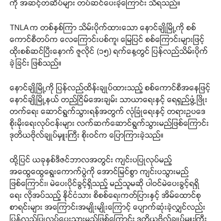
ကို အဆင့်တံဆိပ်များ တပ်ဆင်ပေးခဲ့ကြောင်း သိရသည်။
TNLA က တစ်နှစ်ကြာ သိမ်းပိုက်ထားသော နောင်ချိုမြို့ကို စစ်
ကောင်စီတပ်က လေကြောင်းပစ်ကူ၊ မြေပြင် စစ်ကြောင်းများဖြင့်
ထိုးစစ်ဆင်ပြီးနောက် ဇူလိုင် (၁၅) ရက်နေ့တွင် ပြန်လည်သိမ်းပိုက်
ခဲ့ခြင်း ဖြစ်သည်။
နောင်ချိုမြို့ကို ပြန်လည်ထိန်းချုပ်ထားသည့် စစ်ကောင်စီအနေဖြင့်
နောင်ချိုမြို့နယ် တည်ငြိမ်အေးချမ်း သာယာရေးနှင့် ရေရှည်ဖွံ့ဖြိုး
တက်ရေး ဆောင်ရွက်သွားရန်အတွက် လုံခြုံရေးနှင့် တရားဥပဒေ
စိုးမိုးရေးလုပ်ငန်းများ လက်ဆက်ဆောင်ရွက်သွားမည်ဖြစ်ကြောင်း
ဒုတိယဗိုလ်ချုပ်မှူးကြီး စိုးဝင်က ပြောကြားခဲ့သည်။
ထို့ပြင် ယခုနှစ်ဒီဇင်ဘာလအတွင်း ကျင်းပပြုလုပ်မည့်
အထွေထွေရွေးကောက်ပွဲကို အောင်မြင်စွာ ကျင်းပသွားမည်
ဖြစ်ကြောင်း၊ မဲပေးပိုင်ခွင့်ရှိသည့် မည်သူမဆို ပါဝင်မဲပေးခွင့်ရရှိ
ရေး လိုအပ်သည့် နိုင်ငံသား စိစစ်ရေးကတ်ပြားနှင့် အိမ်ထောင်စု
စာရင်းများ အကြောင်းအမျိုးမျိုးကြောင့် ပျောက်ဆုံးခဲ့လျှင်လည်း
ပြန်လည်ပြုလုပ်ပေးသွားမည်ဖြစ်ကြောင်း ဒုတိယဗိုလ်ချုပ်မှူးကြီး