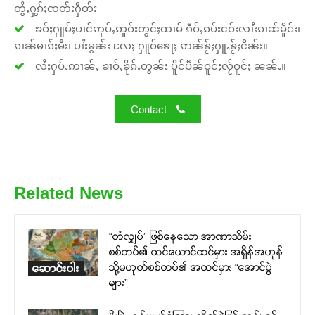
တွႆႇႁွၵ်ႈၸတ်းႁဵတ်း
ၶဝ်ႈႁူမ်ႈပၢင်ဢုပ်ႇဢူဝ်းတွင်ႈထၢမ် ၵဵဝ်ႇၵပ်းငဝ်းလၢႆးၵၢၼ်မိူင်း၊
ၵၢၼ်မၢၵ်ႈမီး၊ ပၢႆးမွၼ်း လႄႈ ႁူဝ်ၶေႃႈ ဢၼ်ၶႂ်ႈႁူႉၶႂ်ႈငိၼ်း။
လႆႈႁပ်ႉဢၢၼ်ႇ ၶၢဝ်ႇၶိုၵ်ႉတွၼ်း ပိူင်ပဵၼ်ဝူင်ႈလႂ်ဝူင်ႈ ၼၼ်ႉ။
Contact
Related News
“တံလျှပ်” ဖြစ်နေသော အာဏာသိမ်း
စစ်တပ်၏ ထင်ယောင်ထင်မှား အရှိန်အဟုန်
သို့မဟုတ်စစ်တပ်၏ အထင်မှား “အောင်ပွဲ
ဆောင်းပါး
များ”