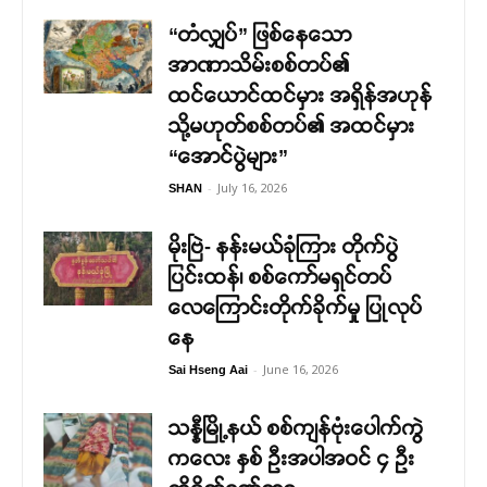
“တံလျှပ်” ဖြစ်နေသော
အာဏာသိမ်းစစ်တပ်၏
ထင်ယောင်ထင်မှား အရှိန်အဟုန်
သို့မဟုတ်စစ်တပ်၏ အထင်မှား
“အောင်ပွဲများ”
-
July 16, 2026
SHAN
မိုးဗြဲ- နန်းမယ်ခုံကြား တိုက်ပွဲ
ပြင်းထန်၊ စစ်ကော်မရှင်တပ်
လေကြောင်းတိုက်ခိုက်မှု ပြုလုပ်
နေ
-
June 16, 2026
Sai Hseng Aai
သန္နီမြို့နယ် စစ်ကျန်ဗုံးပေါက်ကွဲ
ကလေး နှစ် ဦးအပါအဝင် ၄ ဦး