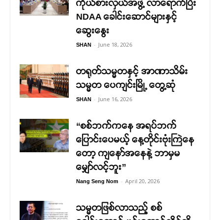
ကိုယ်စားလှယ်အဖွဲ့ လာရောက်ပြီး
NDAA ခေါင်းဆောင်များနှင့်
ဆွေးနွေး
-
June 18, 2026
SHAN
တရုတ်သမ္မတနှင့် အာဏာသိမ်း
သမ္မတ ပေကျင်းမြို့ တွေ့ဆုံ
-
June 16, 2026
SHAN
“စစ်ဘက်ကနေ အရပ်ဘက်
ပြောင်းပေမယ့် နေ့တိုင်းဗုံးကြဲနေ
တော့ ကျနော်အနေနဲ့ ဘာမှမ
မျှော်လင့်ဘူး”
-
April 20, 2026
Nang Seng Nom
သမ္မတဖြစ်လာသည့် စစ်