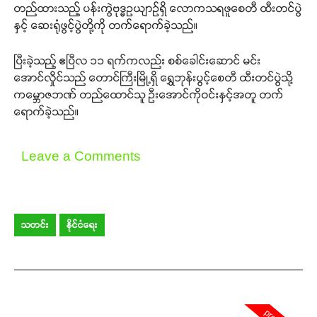
တည်ထားသည့် ပန်းကွဲဗုဒ္ဓဥယျာဉ်ရှိ လောကသရဖူစေတီ ထီးတင်ပွဲ
နှင့် ဆေးရုံဖွင့်ပွဲတို့ကို တက်ရောက်ခဲ့သည်။
ပြီးခဲ့သည့် ဧပြီလ ၁၁ ရက်ကလည်း စစ်ခေါင်းဆောင် မင်း
အောင်လှိုင်သည် တောင်ကြီးမြို့ရှိ ရွှေဘုန်းပွင့်စေတီ ထီးတင်ပွဲသို့
ကမ္ဘောဇဘဏ် တည်ထောင်သူ ဦးအောင်ကိုဝင်းနှင့်အတူ တက်
ရောက်ခဲ့သည်။
Leave a Comments
သတင်း
နိုင်ငံရေး