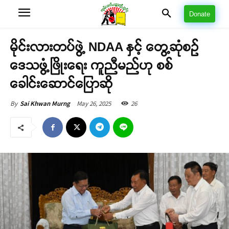
Donate
မိုင်းလားတပ်ဖွဲ့ NDAA နှင့် တွေ့ဆုံစဉ်
ဒေသဖွံ့ဖြိုးရေး ကူညီမည်ဟု စစ်
ခေါင်းဆောင်ပြောဆို
May 26, 2025
26
By
Sai Khwan Murng