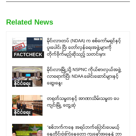
Related News
မိုင်းလားတပ် (NDAA) က စစ်ကော်မရှင်နှင့်
ပူးပေါင်း ပြီး တော်လှန်ရေးအဖွဲ့များကို
တိုက်ခိုက်မည်ဆိုသည့် သတင်းမှား
FACTCHECK
မိုင်းလားမြို့သို့ NSPNC ကိုယ်စားလှယ်အဖွဲ့
လာရောက်ပြီး NDAA ခေါင်းဆောင်များနှင့်
ဆွေးနွေး
နိုင်ငံရေး
တရုတ်သမ္မတနှင့် အာဏာသိမ်းသမ္မတ ပေ
ကျင်းမြို့ တွေ့ဆုံ
နိုင်ငံရေး
“စစ်ဘက်ကနေ အရပ်ဘက်ပြောင်းပေမယ့်
နေ့တိုင်းဗုံးကြဲနေတော့ ကျနော်အနေနဲ့ ဘာ