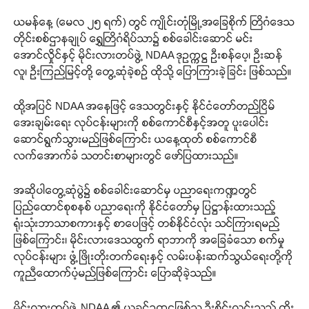
ယမန်နေ့ (မေလ ၂၅ ရက်) တွင် ကျိုင်းတုံမြို့အခြေစိုက် တြိဂံဒေသ
တိုင်းစစ်ဌာနချုပ် ရွှေတြိဂံရိပ်သာ၌ စစ်ခေါင်းဆောင် မင်း
အောင်လှိုင်နှင့် မိုင်းလားတပ်ဖွဲ့ NDAA ဒုဥက္ကဋ္ဌ ဦးစန်ပေ့၊ ဦးဆန်
လူ၊ ဦးကြည်မြင့်တို့ တွေ့ဆုံခဲ့စဉ် ထိုသို့ ပြောကြားခဲ့ခြင်း ဖြစ်သည်။
ထို့အပြင် NDAA အနေဖြင့် ဒေသတွင်းနှင့် နိုင်ငံတော်တည်ငြိမ်
အေးချမ်းရေး လုပ်ငန်းများကို စစ်ကောင်စီနှင့်အတူ ပူးပေါင်း
ဆောင်ရွက်သွားမည်ဖြစ်ကြောင်း ယနေ့ထုတ် စစ်ကောင်စီ
လက်အောက်ခံ သတင်းစာများတွင် ဖော်ပြထားသည်။
အဆိုပါတွေ့ဆုံပွဲ၌ စစ်ခေါင်းဆောင်မှ ပညာရေးကဏ္ဍတွင်
ပြည်ထောင်စုစနစ် ပညာရေးကို နိုင်ငံတော်မှ ပြဋ္ဌာန်းထားသည့်
ရုံးသုံးဘာသာစကားနှင့် စာပေဖြင့် တစ်နိုင်ငံလုံး သင်ကြားရမည်
ဖြစ်ကြောင်း၊ မိုင်းလားဒေသထွက် ရာဘာကို အခြေခံသော စက်မှု
လုပ်ငန်းများ ဖွံ့ဖြိုးတိုးတက်ရေးနှင့် လမ်းပန်းဆက်သွယ်ရေးတို့ကို
ကူညီထောက်ပံ့မည်ဖြစ်ကြောင်း ပြောဆိုခဲ့သည်။
မိုင်းလားတပ်ဖွဲ့ NDAA ၏ ယခင်ဥက္ကဋ္ဌဖြစ်သူ ဦးစိုင်းလင်းသည် ကိုး