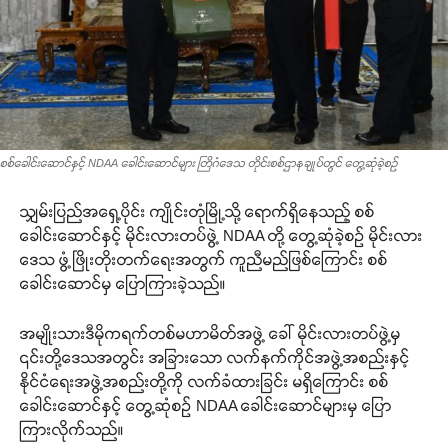
စစ်ခေါင်းဆောင်နှင့် NDAA ခေါင်းဆောင်များ တြိဂံဒေသ တိုင်းစစ်ဌာနချုပ်တွင် တွေ့ဆုံခဲ့စဉ်
သျှမ်းပြည်အရှေ့ပိုင်း ကျိုင်းတုံမြို့သို့ ရောက်ရှိနေသည့် စစ်
ခေါင်းဆောင်နှင့် မိုင်းလားတပ်ဖွဲ့ NDAA တို့ တွေ့ဆုံခဲ့စဉ် မိုင်းလား
ဒေသ ဖွံ့ဖြိုးတိုးတက်ရေးအတွက် ကူညီမည်ဖြစ်ကြောင်း စစ်
ခေါင်းဆောင်မှ ပြောကြားခဲ့သည်။
အမျိုးသားဒီမိုကရက်တစ်မဟာမိတ်အဖွဲ့ ခေါ် မိုင်းလားတပ်ဖွဲ့မှ
၎င်းတို့ဒေသအတွင်း အခြားသော လက်နက်ကိုင်အဖွဲ့အစည်းနှင့်
နိုင်ငံရေးအဖွဲ့အစည်းတို့ကို လက်ခံထားခြင်း မရှိကြောင်း စစ်
ခေါင်းဆောင်နှင့် တွေ့ဆုံစဉ် NDAA ခေါင်းဆောင်များမှ ပြော
ကြားလိုက်သည်။