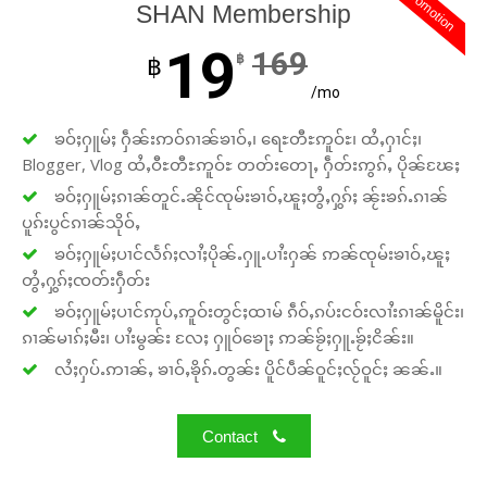
promotion
SHAN Membership
19
169
฿
฿
/mo
ၶဝ်ႈႁူမ်ႈ ႁဵၼ်းဢဝ်ၵၢၼ်ၶၢဝ်ႇ၊ ရေႊတီႊဢူဝ်ႊ၊ ထႆႇႁၢင်ႈ၊
Blogger, Vlog ထႆႇဝီႊတီႊဢူဝ်ႊ တတ်းတေႃႇ ႁဵတ်းဢွၵ်ႇ ပိုၼ်ၽႄႈ
ၶဝ်ႈႁူမ်ႈၵၢၼ်တူင်ႉၼိုင်ၸုမ်းၶၢဝ်ႇၽူႈတွႆႇႁွၵ်ႈ ၼႂ်းၶၵ်ႉၵၢၼ်
ပူၵ်းပွင်ၵၢၼ်သိုဝ်ႇ
ၶဝ်ႈႁူမ်ႈပၢင်လႅၵ်ႈလၢႆႈပိုၼ်ႉႁူႉပၢႆးႁၼ် ဢၼ်ၸုမ်းၶၢဝ်ႇၽူႈ
တွႆႇႁွၵ်ႈၸတ်းႁဵတ်း
ၶဝ်ႈႁူမ်ႈပၢင်ဢုပ်ႇဢူဝ်းတွင်ႈထၢမ် ၵဵဝ်ႇၵပ်းငဝ်းလၢႆးၵၢၼ်မိူင်း၊
ၵၢၼ်မၢၵ်ႈမီး၊ ပၢႆးမွၼ်း လႄႈ ႁူဝ်ၶေႃႈ ဢၼ်ၶႂ်ႈႁူႉၶႂ်ႈငိၼ်း။
လႆႈႁပ်ႉဢၢၼ်ႇ ၶၢဝ်ႇၶိုၵ်ႉတွၼ်း ပိူင်ပဵၼ်ဝူင်ႈလႂ်ဝူင်ႈ ၼၼ်ႉ။
Contact