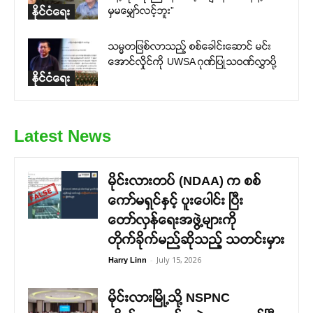
မှမမျှော်လင့်ဘူး”
နိုင်ငံရေး
သမ္မတဖြစ်လာသည့် စစ်ခေါင်းဆောင် မင်း
အောင်လှိုင်ကို UWSA ဂုဏ်ပြုသဝဏ်လွှာပို့
နိုင်ငံရေး
Latest News
မိုင်းလားတပ် (NDAA) က စစ်
ကော်မရှင်နှင့် ပူးပေါင်း ပြီး
တော်လှန်ရေးအဖွဲ့များကို
တိုက်ခိုက်မည်ဆိုသည့် သတင်းမှား
-
July 15, 2026
Harry Linn
မိုင်းလားမြို့သို့ NSPNC