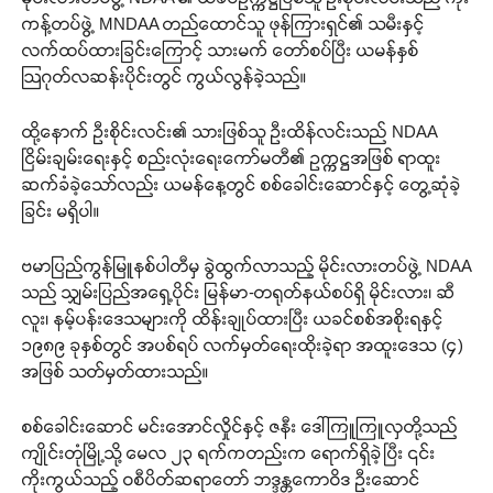
ကန့်တပ်ဖွဲ့ MNDAA တည်ထောင်သူ ဖုန်ကြားရှင်၏ သမီးနှင့်
လက်ထပ်ထားခြင်းကြောင့် သားမက် တော်စပ်ပြီး ယမန်နှစ်
ဩဂုတ်လဆန်းပိုင်းတွင် ကွယ်လွန်ခဲ့သည်။
ထို့နောက် ဦးစိုင်းလင်း၏ သားဖြစ်သူ ဦးထိန်လင်းသည် NDAA
ငြိမ်းချမ်းရေးနှင့် စည်းလုံးရေးကော်မတီ၏ ဥက္ကဋ္ဌအဖြစ် ရာထူး
ဆက်ခံခဲ့သော်လည်း ယမန်နေ့တွင် စစ်ခေါင်းဆောင်နှင့် တွေ့ဆုံခဲ့
ခြင်း မရှိပါ။
ဗမာပြည်ကွန်မြူနစ်ပါတီမှ ခွဲထွက်လာသည့် မိုင်းလားတပ်ဖွဲ့ NDAA
သည် သျှမ်းပြည်အရှေ့ပိုင်း မြန်မာ-တရုတ်နယ်စပ်ရှိ မိုင်းလား၊ ဆီ
လူး၊ နမ့်ပန်းဒေသများကို ထိန်းချုပ်ထားပြီး ယခင်စစ်အစိုးရနှင့်
၁၉၈၉ ခုနှစ်တွင် အပစ်ရပ် လက်မှတ်ရေးထိုးခဲ့ရာ အထူးဒေသ (၄)
အဖြစ် သတ်မှတ်ထားသည်။
စစ်ခေါင်းဆောင် မင်းအောင်လှိုင်နှင့် ဇနီး ဒေါ်ကြူကြူလှတို့သည်
ကျိုင်းတုံမြို့သို့ မေလ ၂၃ ရက်ကတည်းက ရောက်ရှိခဲ့ပြီး ၎င်း
ကိုးကွယ်သည့် ဝစီပိတ်ဆရာတော် ဘဒ္ဒန္တကောဝိဒ ဦးဆောင်