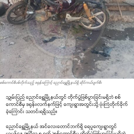
စစ်ကောင်စီပစ်လိုက်သည့် ဒရုန်းကြောင့် ညောင်ရွှေမြို့နယ်ရှိ ဆိုင်ကယ်ပျက်စီး
သျှမ်းပြည် ညောင်ရွှေမြို့နယ်တွင် တိုက်ပွဲဖြစ်ပွားခြင်းမရှိဘဲ စစ်
ကောင်စီမှ ဒရုန်း၊လက်နက်ဖြင့် ကျေးရွာအတွင်းသို့ ဗုံးကြဲတိုက်ခိုက်
ခဲ့ကြောင်း သတင်းရရှိသည်။
ညောင်ရွှေမြို့နယ် အင်လေး‌တောင်ဘက်ရှိ ရေပူကျေးရွာတွင်
ယမန်နေ့ (ဧပြီလ ၅ ရက် )စစ်ကောင်စီမှ တိုက်ပွဲဖြစ်ပွားခြင်းမရှိဘဲ