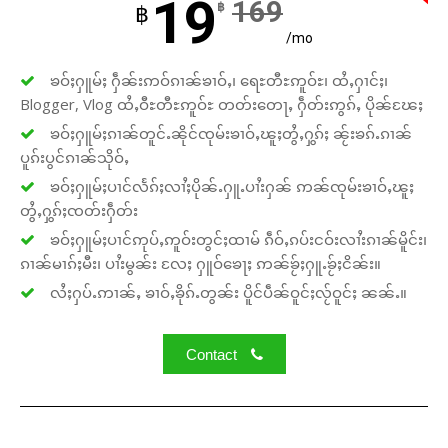
19
169
฿
฿
/mo
ၶဝ်ႈႁူမ်ႈ ႁဵၼ်းဢဝ်ၵၢၼ်ၶၢဝ်ႇ၊ ရေႊတီႊဢူဝ်ႊ၊ ထႆႇႁၢင်ႈ၊
Blogger, Vlog ထႆႇဝီႊတီႊဢူဝ်ႊ တတ်းတေႃႇ ႁဵတ်းဢွၵ်ႇ ပိုၼ်ၽႄႈ
ၶဝ်ႈႁူမ်ႈၵၢၼ်တူင်ႉၼိုင်ၸုမ်းၶၢဝ်ႇၽူႈတွႆႇႁွၵ်ႈ ၼႂ်းၶၵ်ႉၵၢၼ်
ပူၵ်းပွင်ၵၢၼ်သိုဝ်ႇ
ၶဝ်ႈႁူမ်ႈပၢင်လႅၵ်ႈလၢႆႈပိုၼ်ႉႁူႉပၢႆးႁၼ် ဢၼ်ၸုမ်းၶၢဝ်ႇၽူႈ
တွႆႇႁွၵ်ႈၸတ်းႁဵတ်း
ၶဝ်ႈႁူမ်ႈပၢင်ဢုပ်ႇဢူဝ်းတွင်ႈထၢမ် ၵဵဝ်ႇၵပ်းငဝ်းလၢႆးၵၢၼ်မိူင်း၊
ၵၢၼ်မၢၵ်ႈမီး၊ ပၢႆးမွၼ်း လႄႈ ႁူဝ်ၶေႃႈ ဢၼ်ၶႂ်ႈႁူႉၶႂ်ႈငိၼ်း။
လႆႈႁပ်ႉဢၢၼ်ႇ ၶၢဝ်ႇၶိုၵ်ႉတွၼ်း ပိူင်ပဵၼ်ဝူင်ႈလႂ်ဝူင်ႈ ၼၼ်ႉ။
Contact