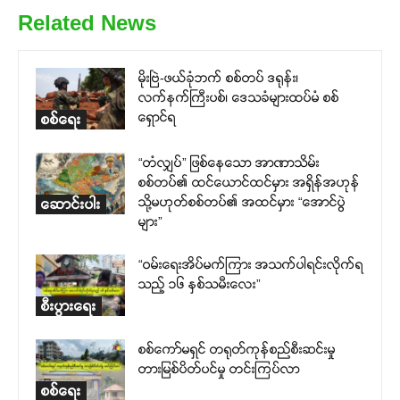
Related News
မိုးဗြဲ-ဖယ်ခုံဘက် စစ်တပ် ဒရုန်း၊
လက်နက်ကြီးပစ်၊ ဒေသခံများထပ်မံ စစ်
ရှောင်ရ
စစ်ရေး
“တံလျှပ်” ဖြစ်နေသော အာဏာသိမ်း
စစ်တပ်၏ ထင်ယောင်ထင်မှား အရှိန်အဟုန်
သို့မဟုတ်စစ်တပ်၏ အထင်မှား “အောင်ပွဲ
ဆောင်းပါး
များ”
“ဝမ်းရေးအိပ်မက်ကြား အသက်ပါရင်းလိုက်ရ
သည့် ၁၆ နှစ်သမီးလေး”
စီးပွားရေး
စစ်ကော်မရှင် တရုတ်ကုန်စည်စီးဆင်းမှု
တားမြစ်ပိတ်ပင်မှု တင်းကြပ်လာ
စစ်ရေး