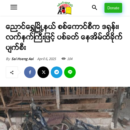
Donate
ညောင်ရွှေမြို့နယ် စစ်ကောင်စီက ဒရုန်း၊
လက်နက်ကြီးဖြင့် ပစ်ခတ် နေအိမ်ထိခိုက်
ပျက်စီး
April 6, 2025
104
By
Sai Hseng Aai