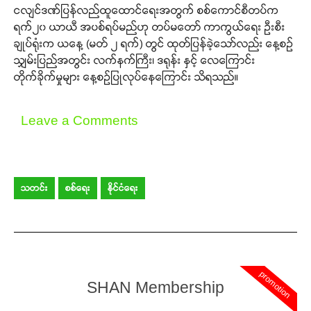
ငလျင်ဒဏ်ပြန်လည်ထူထောင်ရေးအတွက် စစ်ကောင်စီတပ်က
ရက်၂၀ ယာယီ အပစ်ရပ်မည်ဟု တပ်မတော် ကာကွယ်ရေး ဦးစီး
ချုပ်ရုံးက ယနေ့ (မတ် ၂ ရက်) တွင် ထုတ်ပြန်ခဲ့သော်လည်း နေ့စဉ်
သျှမ်းပြည်အတွင်း လက်နက်ကြီး၊ ဒရုန်း နှင့် လေကြောင်း
တိုက်ခိုက်မှုများ နေ့စဉ်ပြုလုပ်နေကြောင်း သိရသည်။
Leave a Comments
သတင်း
စစ်ရေး
နိုင်ငံရေး
promotion
SHAN Membership