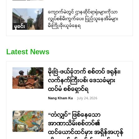
ကျောက်မဲတွင် ဌာနဆိုင်ရာရုံးများကိုသာ
လျှပ်စစ်မီးကွက်ပေး၊ ပြည်သူနေအိမ်များ
မီးကြိုးခိုးယူခံနေရ
မှုခင်း
Latest News
မိုးဗြဲ-ဖယ်ခုံဘက် စစ်တပ် ဒရုန်း၊
လက်နက်ကြီးပစ်၊ ဒေသခံများ
ထပ်မံ စစ်ရှောင်ရ
-
July 24, 2026
Nang Kham Ku
“တံလျှပ်” ဖြစ်နေသော
အာဏာသိမ်းစစ်တပ်၏
ထင်ယောင်ထင်မှား အရှိန်အဟုန်