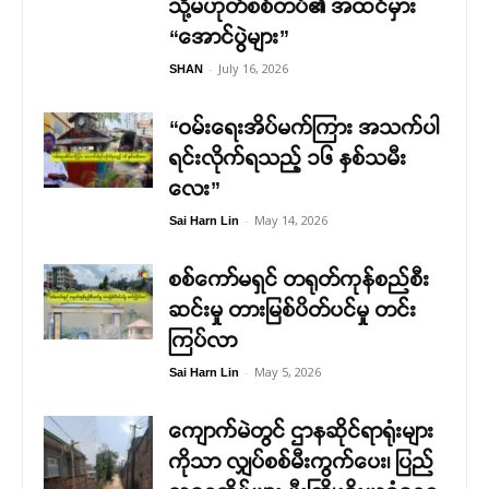
သို့မဟုတ်စစ်တပ်၏ အထင်မှား
“အောင်ပွဲများ”
-
July 16, 2026
SHAN
“ဝမ်းရေးအိပ်မက်ကြား အသက်ပါ
ရင်းလိုက်ရသည့် ၁၆ နှစ်သမီး
လေး”
-
May 14, 2026
Sai Harn Lin
စစ်ကော်မရှင် တရုတ်ကုန်စည်စီး
ဆင်းမှု တားမြစ်ပိတ်ပင်မှု တင်း
ကြပ်လာ
-
May 5, 2026
Sai Harn Lin
ကျောက်မဲတွင် ဌာနဆိုင်ရာရုံးများ
ကိုသာ လျှပ်စစ်မီးကွက်ပေး၊ ပြည်