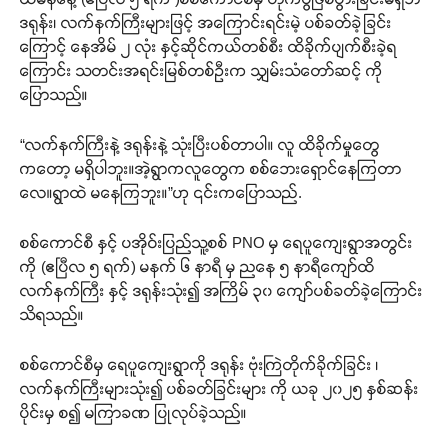
ဒရုန်း၊ လက်နက်ကြီးများဖြင့် အကြောင်းရင်းမဲ့ ပစ်ခတ်ခဲ့ခြင်း
ကြောင့် နေအိမ် ၂ လုံး နှင့်ဆိုင်ကယ်တစ်စီး ထိခိုက်ပျက်စီးခဲ့ရ
ကြောင်း သတင်းအရင်းမြစ်တစ်ဦးက သျှမ်းသံတော်ဆင့် ကို
ပြောသည်။
“လက်နက်ကြီးနဲ့ ဒရုန်းနဲ့ သုံးပြီးပစ်တာပါ။ လူ ထိခိုက်မှုတွေ
ကတော့ မရှိပါဘူး။အဲ့ရွာကလူတွေက စစ်ဘေးရှောင်နေကြတာ
လေ။ရွာထဲ မနေကြဘူး။”ဟု ၎င်းကပြောသည်.
စစ်ကောင်စီ နှင့် ပအိုဝ်းပြည်သူ့စစ် PNO မှ ရေပူကျေးရွာအတွင်း
ကို (ဧပြီလ ၅ ရက်) မနက် ၆ နာရီ မှ ညနေ ၅ နာရီကျော်ထိ
လက်နက်ကြီး နှင့် ဒရုန်းသုံး၍ အကြိမ် ၃၀ ကျော်ပစ်ခတ်ခဲ့ကြောင်း
သိရသည်။
စစ်ကောင်စီမှ ရေပူ‌ကျေးရွာကို ဒရုန်း ဗုံးကြဲတိုက်ခိုက်ခြင်း ၊
လက်နက်ကြီးများသုံး၍ ပစ်ခတ်ခြင်းများ ကို ယခု ၂၀၂၅ နှစ်ဆန်း
ပိုင်းမှ စ၍ မကြာခဏ ပြုလုပ်ခဲ့သည်။