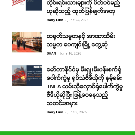
တိုင်းရင်းသားများကို ပိတ်ပင်မည်
ဟုဆိုသည့် ထုတ်ပြန်ချက်အတု
-
June 24, 2026
Harry Linn
တရုတ်သမ္မတနှင့် အာဏာသိမ်း
သမ္မတ ပေကျင်းမြို့ တွေ့ဆုံ
-
June 16, 2026
SHAN
မော်တာနိုင်ငံမှ မီးရှူးမီးပန်းစက်ရုံ
ပေါက်ကွဲမှု ရုပ်သံဗီဒီယိုကို နမ့်ခမ်း
TNLA ယမ်းသိုလှောင်ရုံပေါက်ကွဲမှု
ဗီဒီယိုဆိုပြီး ဖြန့်ဝေနေသည့်
သတင်းအမှား
-
June 9, 2026
Harry Linn