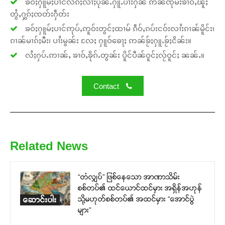
ၶဝ်ႈႁူမ်ႈပၢင်လႅၵ်ႈလၢႆႈပိုၼ်ႉႁူႉပၢႆးႁၼ် ဢၼ်ၸုမ်းၶၢဝ်ႇၽူႈ
တွႆႇႁွၵ်ႈၸတ်းႁဵတ်း
ၶဝ်ႈႁူမ်ႈပၢင်ဢုပ်ႇဢူဝ်းတွင်ႈထၢမ် ၵဵဝ်ႇၵပ်းငဝ်းလၢႆးၵၢၼ်မိူင်း၊
ၵၢၼ်မၢၵ်ႈမီး၊ ပၢႆးမွၼ်း လႄႈ ႁူဝ်ၶေႃႈ ဢၼ်ၶႂ်ႈႁူႉၶႂ်ႈငိၼ်း။
လႆႈႁပ်ႉဢၢၼ်ႇ ၶၢဝ်ႇၶိုၵ်ႉတွၼ်း ပိူင်ပဵၼ်ဝူင်ႈလႂ်ဝူင်ႈ ၼၼ်ႉ။
Contact
Related News
“တံလျှပ်” ဖြစ်နေသော အာဏာသိမ်း
စစ်တပ်၏ ထင်ယောင်ထင်မှား အရှိန်အဟုန်
သို့မဟုတ်စစ်တပ်၏ အထင်မှား “အောင်ပွဲ
ဆောင်းပါး
များ”