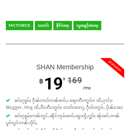
FACTCHECK
သတင်း
နိုင်ငံရေး
လူ့အခွင့်အရေး
promotion
SHAN Membership
19
169
฿
฿
/mo
ၶဝ်ႈႁူမ်ႈ ႁဵၼ်းဢဝ်ၵၢၼ်ၶၢဝ်ႇ၊ ရေႊတီႊဢူဝ်ႊ၊ ထႆႇႁၢင်ႈ၊
Blogger, Vlog ထႆႇဝီႊတီႊဢူဝ်ႊ တတ်းတေႃႇ ႁဵတ်းဢွၵ်ႇ ပိုၼ်ၽႄႈ
ၶဝ်ႈႁူမ်ႈၵၢၼ်တူင်ႉၼိုင်ၸုမ်းၶၢဝ်ႇၽူႈတွႆႇႁွၵ်ႈ ၼႂ်းၶၵ်ႉၵၢၼ်
ပူၵ်းပွင်ၵၢၼ်သိုဝ်ႇ