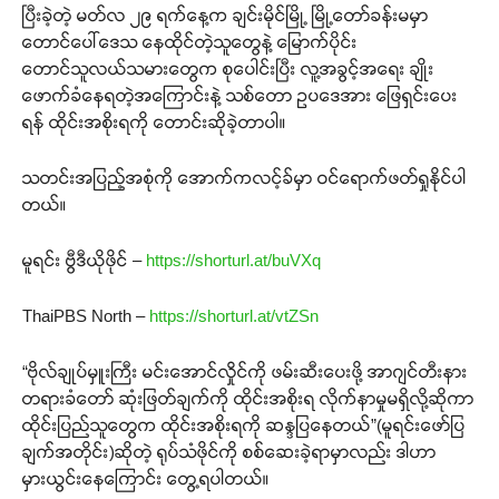
ပြီးခဲ့တဲ့ မတ်လ ၂၉ ရက်နေ့က ချင်းမိုင်မြို့ မြို့တော်ခန်းမမှာ
တောင်ပေါ်ဒေသ နေထိုင်တဲ့သူတွေနဲ့ မြောက်ပိုင်း
တောင်သူလယ်သမားတွေက စုပေါင်းပြီး လူ့အခွင့်အရေး ချိုး
ဖောက်ခံနေရတဲ့အကြောင်းနဲ့ သစ်တော ဥပဒေအား ဖြေရှင်းပေး
ရန် ထိုင်းအစိုးရကို တောင်းဆိုခဲ့တာပါ။
သတင်းအပြည့်အစုံကို အောက်ကလင့်ခ်မှာ ဝင်ရောက်ဖတ်ရှုနိုင်ပါ
တယ်။
မူရင်း ဗွီဒီယိုဖိုင် –
https://shorturl.at/buVXq
ThaiPBS North –
https://shorturl.at/vtZSn
“ဗိုလ်ချုပ်မှူးကြီး မင်းအောင်လှိုင်ကို ဖမ်းဆီးပေးဖို့ အာဂျင်တီးနား
တရားခံတော် ဆုံးဖြတ်ချက်ကို ထိုင်းအစိုးရ လိုက်နာမှုမရှိလို့ဆိုကာ
ထိုင်းပြည်သူတွေက ထိုင်းအစိုးရကို ဆန္ဒပြနေတယ်”(မူရင်းဖော်ပြ
ချက်အတိုင်း)ဆိုတဲ့ ရုပ်သံဖိုင်ကို စစ်ဆေးခဲ့ရာမှာလည်း ဒါဟာ
မှားယွင်းနေကြောင်း တွေ့ရပါတယ်။