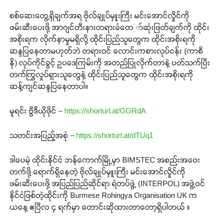
စစ်ဆေးတွေ့ရှိချက်အရ ဗိုလ်ချုပ်မှူးကြီး မင်းအောင်လှိုင်ကို
ဖမ်းဆီးပေးဖို့ အာဂျင်တီးနားတရားခံတေ ာ်ဆုံးဖြတ်ချက်ကို ထိုင်း
အစိုးရက လိုက်နာမှုမရှိလို့ ထိုင်းပြည်သူတွေက ထိုင်းအစိုးရကို
ဆန္ဒပြနေတာမဟုတ်ဘဲ တရားဝင် လောင်းကစားလုပ်ငန်း (ကာစီ
နို) လုပ်ကိုင်ခွင့် ဥပဒေကြမ်းကို အတည်ပြုလိုက်တာနဲ့ ပတ်သက်ပြီး
တက်ကြွလှုပ်ရှားသူတွေနဲ့ ထိုင်းပြည်သူတွေက ထိုင်းအစိုးရကို
ဆန့်ကျင်ဆန္ဒပြနေတာပါ။
မူရင်း ဗွီဒီယိုဖိုင် –
https://shorturl.at/GGRdA
သတင်းအပြည့်အစုံ –
https://shorturl.at/dTUq1
ဒါပေမဲ့ ထိုင်းနိုင်ငံ ဘန်ကောက်မြို့မှာ BIMSTEC အစည်းအဝေး
တက်ဖို့ ရောက်ရှိနေတဲ့ ဗိုလ်ချုပ်မှူးကြီး မင်းအောင်လှိုင်ကို
ဖမ်းဆီးပေးဖို့ အပြည်ပြည်ဆိုင်ရာ ရဲတပ်ဖွဲ့ (INTERPOL) အဖွဲ့ဝင်
နိုင်ငံဖြစ်တဲ့ထိုင်းကို Burmese Rohingya Organisation UK က
ယနေ့ ဧပြီလ ၄ ရက်မှာ တောင်းဆိုထားတာတော့ရှိပါတယ် ။