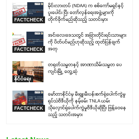
မိုင်းလားတပ် (NDAA) က စစ်ကော်မရှင်နှင့်
ပူးပေါင်း ပြီး တော်လှန်ရေးအဖွဲ့များကို
တိုက်ခိုက်မည်ဆိုသည့် သတင်းမှား
FACTCHECK
အင်းလေးဒေသတွင် အခြားတိုင်းရင်းသားများ
ကို ပိတ်ပင်မည်ဟုဆိုသည့် ထုတ်ပြန်ချက်
အတု
FACTCHECK
တရုတ်သမ္မတနှင့် အာဏာသိမ်းသမ္မတ ပေ
ကျင်းမြို့ တွေ့ဆုံ
နိုင်ငံရေး
မော်တာနိုင်ငံမှ မီးရှူးမီးပန်းစက်ရုံပေါက်ကွဲမှု
ရုပ်သံဗီဒီယိုကို နမ့်ခမ်း TNLA ယမ်း
သိုလှောင်ရုံပေါက်ကွဲမှုဗီဒီယိုဆိုပြီး ဖြန့်ဝေနေ
FACTCHECK
သည့် သတင်းအမှား