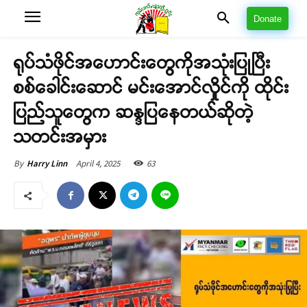
Donate
ရုပ်သံဖိုင်အဟောင်းတွေကိုအသုံးပြုပြီး
စစ်ခေါင်းဆောင် မင်းအောင်လှိုင်ကို ထိုင်း
ပြည်သူတွေက ဆန္ဒပြနေတယ်ဆိုတဲ့
သတင်းအမှား
April 4, 2025
63
By
Harry Linn