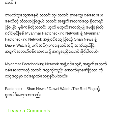
တယ် ။
စာဖတ်သူတွေအနေနဲ့ သတင်းတု၊ သတင်းမှားတွေ၊ စစ်ဆေးပေး
စေလိုတဲ့ သံသယဖြစ်ဖွယ် သတင်းအချက်အလက်တွေ ရှိလာရင်
ဖြစ်ဖြစ်၊ မှန်ကန်တဲ့သတင်း ဟုတ် မဟုတ်အတည်ပြု မေးမြန်းလို
ရင်ပဲဖြစ်ဖြစ် Myanmar Factchecking Network နဲ့ Myanmar
Factchecking Network အဖွဲ့ဝင်တွေ ဖြစ်တဲ့ Shan News နဲ့
Dawei Watch ရဲ့ မက်ဆင်ဂျာကနေတစ်ဆင့် ဆက်သွယ်ပြီး
အချက်အလက်စစ်ဆေးပေးဖို့ အကူအညီတောင်းနိုင်ပါတယ်။
Myanmar Factchecking Network အဖွဲ့ဝင်တွေရဲ့ အချက်အလက်
စစ်ဆေးထားတဲ့ သတင်းတွေကိုလည်း အောက်မှာဖော်ပြထားတဲ့
လင့်တွေမှာ ဝင်ရောက်ဖတ်ရှုနိုင်ပါတယ်။
Factcheck – Shan News / Dawei Watch /The Red Flag တို့
ပူးပေါင်းရေးသားသည်။
Leave a Comments