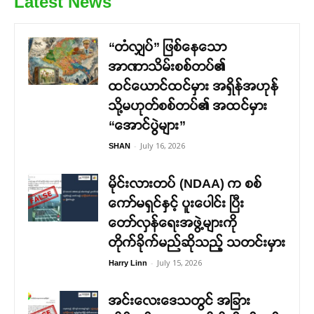
Latest News
“တံလျှပ်” ဖြစ်နေသော
အာဏာသိမ်းစစ်တပ်၏
ထင်ယောင်ထင်မှား အရှိန်အဟုန်
သို့မဟုတ်စစ်တပ်၏ အထင်မှား
“အောင်ပွဲများ”
-
July 16, 2026
SHAN
မိုင်းလားတပ် (NDAA) က စစ်
ကော်မရှင်နှင့် ပူးပေါင်း ပြီး
တော်လှန်ရေးအဖွဲ့များကို
တိုက်ခိုက်မည်ဆိုသည့် သတင်းမှား
-
July 15, 2026
Harry Linn
အင်းလေးဒေသတွင် အခြား