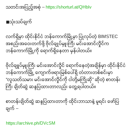
သတင်းအပြည့်အစုံ​ –
https://shorturl.at/QHbIv
◼︎သုံးသပ်ချက်
လက်ရှိမှာ ထိုင်းနိုင်ငံ ဘန်ကောက်မြို့မှာ ပြုလုပ်တဲ့ BIMSTEC
အစည်းအဝေးတက်ဖို့ ဗိုလ်ချုပ်မှူးကြီး မင်းအောင်လှိုင်က
ဘန်ကောက်မြို့ကို ရောက်ရှိနေတာ မှန်ပါတယ်။
ဗိုလ်ချူပ်မှူးကြီး မင်းအောင်လှိုင် ရောက်နေတဲ့အချိန်မှာ ထိုင်းနိုင်ငံ
ဘန်ကောက်မြို့ ကျောက်ဖရားမြစ်ပေါ်ရှိ တံတားတစ်စင်းမှာ
“လူသတ်သမား မင်းအောင်လှိုင်ကို ငါတို့မကြိုဆို” ဆိုတဲ့ စာတန်း
ကြီး ချိတ်ဆွဲ ဆန္ဒပြထားတာလည်း တွေ့ရပါတယ်။
စာတန်းချိတ်ဆွဲ ဆန္ဒပြထားတာကို ထိုင်းဘာသာနဲ့ မူရင်း ဖော်ပြ
ချက် –
https://archive.ph/DVcSM