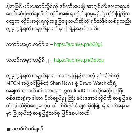
ဒါ့အပြင် မင်းအောင်လှိုင်ကို ဖမ်းဆီးပေးဖို့ အာဂျင်တီးနားတရားခံ
တော် ဆုံးဖြတ်ချက်ကို ထိုင်းအစိုးရ လိုက်နာမှုမရှိလို့ ထိုင်းပြည်သူ
တွေက ထိုင်းအစိုးရကိုဆန္ဒပြနေတယ်ဆိုတဲ့ ရုပ်သံဖိုင်တစ်ခုလည်း
လူမှုကွန်ရက်စာမျက်နှာပေါ်မှာ ပြန့်နှံ့နေပါတယ်။
သတင်းအမှားလင့်ခ် ၁ –
https://archive.ph/b20g1
သတင်းအမှားလင့်ခ် ၂ –
https://archive.ph/De9qu
လူမှုကွန်ရက်စာမျက်နှာပေါ်ကနေ ပြန့်နှံ့လာတဲ့ ရုပ်သံဖိုင်ကို
MFCN အဖွဲ့ဝင်ဖြစ်တဲ့ Shan News နဲ့ Dawei Watch တို့ရဲ့
အချက်အလက် စစ်ဆေးသူတွေက InVID Tool ကိုအသုံးပြုပြီး
စစ်ဆေးခဲ့ရာ ဒါဟာ ဗိုလ်ချုပ်မှူးကြီး မင်းအောင်လှိုင်ကို ဆန္ဒပြနေ
တဲ့ ရုပ်သံဖိုင်တွေမဟုတ်ဘဲ ထိုင်းနိုင်ငံ ချင်းမိုင်မြို့ မြို့တော်ခန်းမ
မှာ ပြုလုပ်တဲ့ ဆန္ဒပြပွဲတစ်ခု ဖြစ်နေပါတယ်။
◼︎သတင်းစိစစ်ချက်