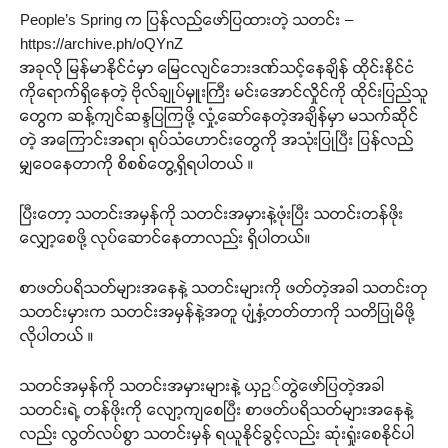
People’s Spring က ပြန်လည်ဖော်ပြထားတဲ့ သတင်း –
https://archive.ph/oQYnZ
အခုလို မြန်မာနိုင်ငံမှာ မြေငလျင်ဘေးဒဏ်သင့်နေချိန် ထိုင်းနိုင်ငံ
ကိုရောက်ရှိနေတဲ့ ဗိုလ်ချုပ်မှူးကြီး မင်းအောင်လှိုင်ကို ထိုင်းပြည်သူ
တွေက ဆန့်ကျင်ဆန္ဒပြကြဖို့ လှုံ့ဆော်နေတဲ့အချိန်မှာ မသက်ဆိုင်
တဲ့ အကြောင်းအရာ၊ ရုပ်သံဟောင်းတွေကို အသုံးပြုပြီး ပြန်လည်
မျှဝေနေတာကို စိစစ်တွေ့ရှိရပါတယ် ။
ပြီးတော့ သတင်းအမှန်ကို သတင်းအမှားနဲ့ဖုံးပြီး သတင်းတန်ဖိုး
လျှော့စေဖို့ လုပ်ဆောင်နေတာလည်း ရှိပါတယ်။
စာဖတ်ပရိသတ်များအနေနဲ့ သတင်းများကို ဖတ်တဲ့အခါ သတင်းတု
သတင်းမှားက သတင်းအမှန်နဲ့အတူ ပျံ့နှံ့တတ်တာကို သတိပြုမိဖို့
လိုပါတယ် ။
သတင်အမှန်ကို သတင်းအမှားများနဲ့ ယှဥ်တွဲဖော်ပြတဲ့အခါ
သတင်းရဲ့ တန်ဖိုးကို လျော့ကျစေပြီး စာဖတ်ပရိသတ်များအနေနဲ့
လည်း လွတ်လပ်စွာ သတင်းမှန် ရယူနိုင်ခွင့်လည်း ဆုံးရှုံးစေနိုင်ပါ