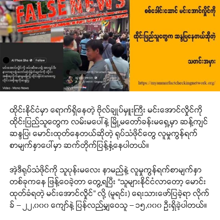
ထိုင်းနိုင်ငံမှာ ရောက်ရှိနေတဲ့ ဗိုလ်ချုပ်မှူးကြီး မင်းအောင်လှိုင်ကို
ထိုင်းပြည်သူတွေက လမ်းမပေါ်နဲ့ မြို့မတော်ခန်းမရှေ့မှာ ဆန့်ကျင်
ဆန္ဒပြ၊ မောင်းထုတ်နေတယ်ဆိုတဲ့ ရုပ်သံဖိုင်တွေ လူမှုကွန်ရက်
စာမျက်နှာပေါ်မှာ ဆက်တိုက်ပြန့်နှံ့နေပါတယ်။
အဲ့ဒီရုပ်သံဖိုင်ကို သူပုန်းမလေး နာမည်နဲ့ လူမှုကွန်ရက်စာမျက်နှာ
တစ်ခုကနေ ဖြန့်ဝေခဲ့တာ တွေ့ရပြီး “သူများနိုင်ငံလာတော့ မောင်း
ထုတ်ခံရတဲ့ မင်းအောင်လှိုင်” လို့ (မူရင်း) ရေးသားဖော်ပြခဲ့ရာ လိုက်
ခ် – ၂၂,၀၀၀ ကျော်နဲ့ ပြန်လည်မျှဝေသူ – ၁၅,၀၀၀ ဦးရှိခဲ့ပါတယ်။