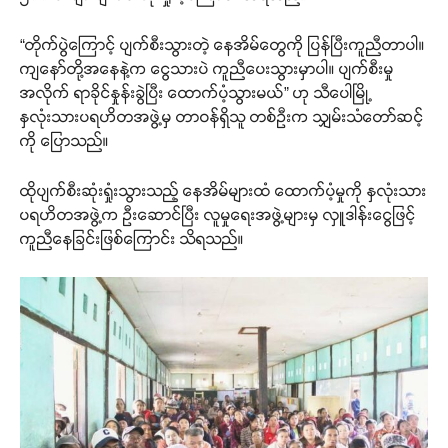
“တိုက်ပွဲကြောင့် ပျက်စီးသွားတဲ့ နေအိမ်တွေကို ပြန်ပြီးကူညီတာပါ။
ကျနော်တို့အနေနဲ့က ငွေသားပဲ ကူညီပေးသွားမှာပါ။ ပျက်စီးမှု
အလိုက် ရာခိုင်နှုန်းခွဲပြီး ထောက်ပံ့သွားမယ်” ဟု သီပေါမြို့
နှလုံးသားပရဟိတအဖွဲ့မှ တာဝန်ရှိသူ တစ်ဉီးက သျှမ်းသံတော်ဆင့်
ကို ပြောသည်။
ထိုပျက်စီးဆုံးရှုံးသွားသည့် နေအိမ်များထံ ထောက်ပံ့မှုကို နှလုံးသား
ပရဟိတအဖွဲ့က ဉီးဆောင်ပြီး လူမှုရေးအဖွဲ့များမှ လှူဒါန်းငွေဖြင့်
ကူညီနေခြင်းဖြစ်ကြောင်း သိရသည်။