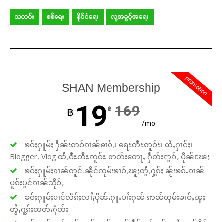
သတင်း
စစ်ရေး
နိုင်ငံရေး
လူ့အခွင့်အရေး
promotion
SHAN Membership
19
169
฿
฿
/mo
ၶဝ်ႈႁူမ်ႈ ႁဵၼ်းဢဝ်ၵၢၼ်ၶၢဝ်ႇ၊ ရေႊတီႊဢူဝ်ႊ၊ ထႆႇႁၢင်ႈ၊
Blogger, Vlog ထႆႇဝီႊတီႊဢူဝ်ႊ တတ်းတေႃႇ ႁဵတ်းဢွၵ်ႇ ပိုၼ်ၽႄႈ
ၶဝ်ႈႁူမ်ႈၵၢၼ်တူင်ႉၼိုင်ၸုမ်းၶၢဝ်ႇၽူႈတွႆႇႁွၵ်ႈ ၼႂ်းၶၵ်ႉၵၢၼ်
ပူၵ်းပွင်ၵၢၼ်သိုဝ်ႇ
ၶဝ်ႈႁူမ်ႈပၢင်လႅၵ်ႈလၢႆႈပိုၼ်ႉႁူႉပၢႆးႁၼ် ဢၼ်ၸုမ်းၶၢဝ်ႇၽူႈ
တွႆႇႁွၵ်ႈၸတ်းႁဵတ်း