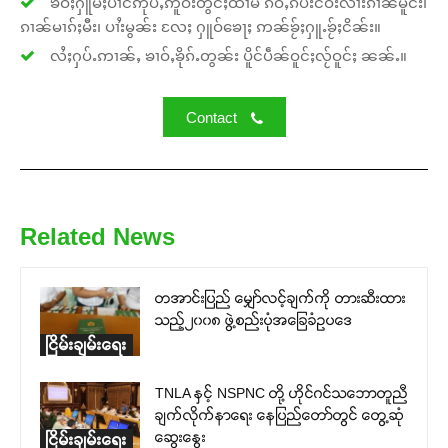
ၶဝ်ႈႁူမ်ႈပၢင်ဢုပ်ႇဢူဝ်းတွင်ႈထၢမ် ၵဵဝ်ႇၵပ်းငဝ်းလၢႆးၵၢၼ်မိူင်း၊
ၵၢၼ်မၢၵ်ႈမီး၊ ပၢႆးမွၼ်း လႄႈ ႁူဝ်ၶေႃႈ ဢၼ်ၶႂ်ႈႁူႉၶႂ်ႈငိၼ်း။
လႆႈႁပ်ႉဢၢၼ်ႇ ၶၢဝ်ႇၶိုၵ်ႉတွၼ်း ပိူင်ပဵၼ်ဝူင်ႈလႂ်ဝူင်ႈ ၼၼ်ႉ။
Contact
Related News
တအာင်းပြည် မျှော်လင့်ချက်ကို တားဆီးထား
သည့်၂၀၀၈ ဖွဲ့စည်းပုံအခြေခံဥပဒေ
ငြိမ်းချမ်းရေး
TNLA နှင့် NSPNC တို့ ဟိုင်ဂင်သဘောတူညီ
ချက်လိုက်နာရေး နေပြည်တော်တွင် တွေ့ဆုံ
ဆွေးနွေး
ငြိမ်းချမ်းရေး