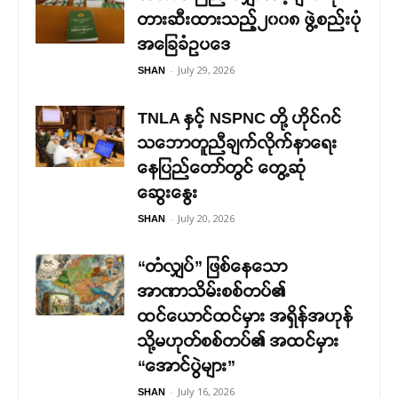
တားဆီးထားသည့်၂၀၀၈ ဖွဲ့စည်းပုံ
အခြေခံဥပဒေ
-
July 29, 2026
SHAN
TNLA နှင့် NSPNC တို့ ဟိုင်ဂင်
သဘောတူညီချက်လိုက်နာရေး
နေပြည်တော်တွင် တွေ့ဆုံ
ဆွေးနွေး
-
July 20, 2026
SHAN
“တံလျှပ်” ဖြစ်နေသော
အာဏာသိမ်းစစ်တပ်၏
ထင်ယောင်ထင်မှား အရှိန်အဟုန်
သို့မဟုတ်စစ်တပ်၏ အထင်မှား
“အောင်ပွဲများ”
-
July 16, 2026
SHAN