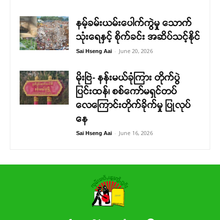
နမ့်ခမ်းယမ်းပေါက်ကွဲမှု သောက်
သုံးရေနှင့် စိုက်ခင်း အဆိပ်သင့်နိုင်
-
June 20, 2026
Sai Hseng Aai
မိုးဗြဲ- နန်းမယ်ခုံကြား တိုက်ပွဲ
ပြင်းထန်၊ စစ်ကော်မရှင်တပ်
လေကြောင်းတိုက်ခိုက်မှု ပြုလုပ်
နေ
-
June 16, 2026
Sai Hseng Aai