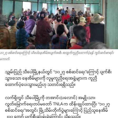
၁၀၂၇ စစ်ဆင်ရေးကြောင့် သီပေါနေအိမ်အပျက်အစီး အတွက်ကူညီထောက်ပံ့ရန် ကွင်းဆင်းစာရင်း
ကောက်
သျှမ်းပြည် သီပေါမြို့နယ်တွင် “၁၀၂၇ စစ်ဆင်ရေး”ကြောင့် ပျက်စီး
သွားသော နေအိမ်များကို လူမှုကူညီရေးအဖွဲ့များက ကူညီ
ထောက်ပံ့ပေးသွားမည်ဟု သတင်းရရှိသည်။
လက်ရှိတွင် သီပေါမြို့ကို တအာင်း(ပလောင်) အမျိုးသား
လွတ်မြောက်ရေးတပ်မတော် TNLA က ထိန်းချုပ်ထားပြီး “၁၀၂၇
စစ်ဆင်ရေး”အတွင်း မြို့သိမ်းတိုက်ပွဲများကြောင့် ပြည်သူနေအိမ်
၂၀၀ ကျော် ပျက်စီးဆုံးရှုံးခဲ့ကြောင်း သိရသည်။