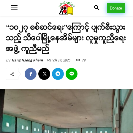
Donate
“၁၀၂၇ စစ်ဆင်ရေး”ကြောင့် ပျက်စီးသွား
သည့် သီပေါမြို့နေအိမ်များ လူမှုကူညီရေး
အဖွဲ့ ကူညီမည်
March 14, 2025
79
By
Nang Hseng Kham