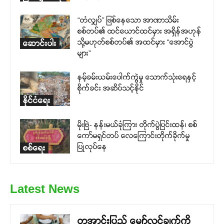
“တံလျှပ်” ဖြစ်နေသော အာဏာသိမ်း
စစ်တပ်၏ ထင်ယောင်ထင်မှား အရှိန်အဟုန်
သို့မဟုတ်စစ်တပ်၏ အထင်မှား “အောင်ပွဲ
ဆောင်းပါး
များ”
နမ့်ခမ်းယမ်းပေါက်ကွဲမှု သောက်သုံးရေနှင့်
စိုက်ခင်း အဆိပ်သင့်နိုင်
နိုင်ငံရေး
မိုးဗြဲ- နန်းမယ်ခုံကြား တိုက်ပွဲပြင်းထန်၊ စစ်
ကော်မရှင်တပ် လေကြောင်းတိုက်ခိုက်မှု
ပြုလုပ်နေ
စစ်ရေး
Latest News
တအာင်းပြည် မျှော်လင့်ချက်ကို