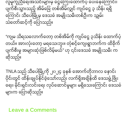
လူမှုကူညီရေးအသင်းများမှ ငွေကြေးထောက်ပံ့ ပေးနေကြောင်း၊
ပျက်စီးသွားသည့် အိမ်ခြေ တစ်အိမ်လျှင် ကျပ်ငွေ ၃ သိန်း ရရှိ
ကြောင်း သီပေါမြို့မှ ဒေသခံ အမျိုးသမီးတစ်ဉီးက သျှမ်း
သံတော်ဆင့်ကို ပြောသည်။
“ကျမ သိရသလောက်တော့ တစ်အိမ်ကို ကျပ်ငွေ ၃သိန်း ထောက်ပံ့
တယ်။ အားလုံးတော့ မရသေးဘူး။ တုံစင့်ကျေးရွာဘက်က ထိခိုက်
ပျက်စီးမှု အများဆုံးဖြစ်လိမ့်မယ်” ဟု ၎င်းဒေသခံ အမျိုးသမီး က
ဆိုသည်။
TNLA သည် သီပေါမြို့ကို ၂၀၂၄ ခုနှစ် အောက်တိုဘာလ နှောင်း
ပိုင်းတွင် ထိန်းချုပ်နိုင်ခဲ့သော်လည်း လက်ရှိအချိန်ထိ ဒေသဖွံ့ဖြိုး
ရေး၊ မိုင်းရှင်းလင်းရေး လုပ်ဆောင်မှုများ မရှိသေးကြောင်း ဒေသခံ
များက ပြောဆိုသည်။
Leave a Comments