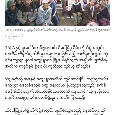
၁၀၂၇ စစ်ဆင်ရေးကြောင့် သီပေါနေအိမ်အပျက်အစီး အတွက်ကူညီထောက်ပံ့ရန် ကွင်းဆင်း
စာရင်းကောက်
TNLA နှင့် ပူးပေါင်းတပ်ဖွဲ့များ၏ သီပေါမြို့သိမ်း တိုက်ပွဲအတွင်း
နေအိမ် ထိခိုက်ပျက်စီးမှု အများဆုံး ဖြစ်သည့် ဇာတ်စုရပ်ကွက်၊ တုံ
စင့်ကျေးရွာ၊ နားမုံကျေးရွာနှင့် မြို့ပေါ်ရပ်ကွက် အချို့ကို ပျက်စီးမှု
အလိုက် ရာခိုင်နှုန်းခွဲဝေပြီး ကူညီသွားမည်ဟု ဆိုသည်။
“ကျနော်တို့ အနေနဲ့ ကျေးရွာအလိုက် ကွင်းဆင်းပြီး ကြည့်ရှုတယ်။
ကျေးရွာ ဒေသခံတွေနဲ့ ဆွေးနွေးတယ်။ ပြည်သူတွေလည်း ခက်ခဲ
နေချိန်ဆိုတော့ ကိုယ်တတ်နိုင်သလောက် လှူတာပါ” ဟု နှလုံးသား
ပရဟိတအဖွဲ့မှ ၎င်းတာဝန်ရှိသူက ဆက်ပြောသည်။
သီပေါမြို့ပေါ်ရှိ တိုက်ပွဲအတွင်း ပျက်စီးသွားသည့် နေအိမ်များကို