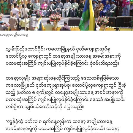
ထနော့အမျိုးသားနေ့
သျှမ်းပြည်တောင်ပိုင်း ကလောမြို့နယ် ငုတ်ကျေးရွာအုပ်စု
တောင်ပို့လှ ကျေးရွာတွင် ထနော့အမျိုးသားနေ့ အခမ်းအနားကို
ပထမဆုံးအကြိမ် ကျင်းပပြုလုပ်နိုင်ခဲ့ကြောင်း စုံစမ်းသိရသည်။
ထနော့လူမျိုး အများဆုံးနေထိုင်ကြသည့် ဒေသတစ်ခုဖြစ်သော
ကလောမြို့နယ် ငုတ်ကျေးရွာအုပ်စု၊ တောင်ပို့လှကျေးရွာတွင် ပြီးခဲ့
သည့် (မတ်လ ၈ ရက်)တွင် ထနော့အမျိုးသားနေ့ အခမ်းအနားကို
ပထမဆုံးအကြိမ် ကျင်းပပြုလုပ်နိုင်ခဲ့ကြောင်း ဒေသခံ အမျိုးသမီး
တစ်ဦးက သျှမ်းသံတော်ဆင့်ကို ပြောသည်။
“လွန်ခဲ့တဲ့ မတ်လ ၈ ရက်နေ့တုန်းက ထနော့ အမျိုးသားနေ့
အခမ်းအနားပွဲကို ပထမအကြိမ် ကျင်းပပြုလုပ်ခဲ့တယ်။ ထနော့