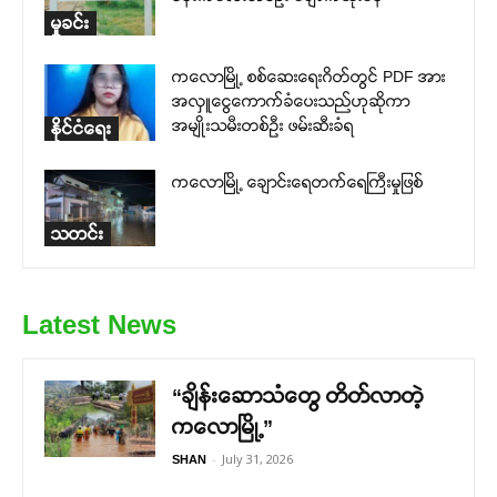
မှုခင်း
ကလောမြို့ စစ်ဆေးရေးဂိတ်တွင် PDF အား
အလှူငွေကောက်ခံပေးသည်ဟုဆိုကာ
အမျိုးသမီးတစ်ဦး ဖမ်းဆီးခံရ
နိုင်ငံရေး
ကလောမြို့ ချောင်းရေတက်ရေကြီးမှုဖြစ်
သတင်း
Latest News
“ချိန်းဆောသံတွေ တိတ်လာတဲ့
ကလောမြို့”
-
July 31, 2026
SHAN