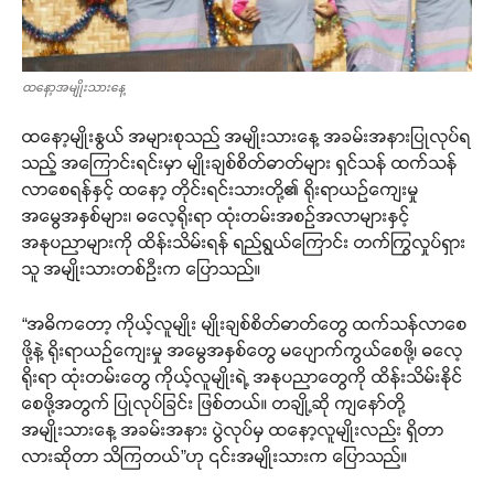
ထနော့အမျိုးသားနေ့
ထနော့မျိုးနွယ် အများစုသည် အမျိုးသားနေ့ အခမ်းအနားပြုလုပ်ရ
သည့် အကြောင်းရင်းမှာ မျိုးချစ်စိတ်ဓာတ်များ ရှင်သန် ထက်သန်
လာစေရန်နှင့် ထနော့ တိုင်းရင်းသားတို့၏ ရိုးရာယဉ်ကျေးမှု
အမွေအနှစ်များ၊ ဓလေ့ရိုးရာ ထုံးတမ်းအစဉ်အလာများနှင့်
အနုပညာများကို ထိန်းသိမ်းရန် ရည်ရွယ်ကြောင်း တက်ကြွလှုပ်ရှား
သူ အမျိုးသားတစ်ဦးက ပြောသည်။
“အဓိကတော့ ကိုယ့်လူမျိုး မျိုးချစ်စိတ်ဓာတ်တွေ ထက်သန်လာစေ
ဖို့နဲ့ ရိုးရာယဉ်ကျေးမှု အမွေအနှစ်တွေ မပျောက်ကွယ်စေဖို့၊ ဓလေ့
ရိုးရာ ထုံးတမ်းတွေ ကိုယ့်လူမျိုးရဲ့ အနုပညာတွေကို ထိန်းသိမ်းနိုင်
စေဖို့အတွက် ပြုလုပ်ခြင်း ဖြစ်တယ်။ တချို့ဆို ကျနော်တို့
အမျိုးသားနေ့ အခမ်းအနား ပွဲလုပ်မှ ထနော့လူမျိုးလည်း ရှိတာ
လားဆိုတာ သိကြတယ်”ဟု ၎င်းအမျိုးသားက ပြောသည်။