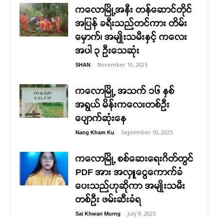
ကလောမြို့အနီး တန်ဆောင်တိုင်
အပြန် ခရီးသည်တင်ကား တိမ်း
မှောက်၊ အမျိုးသမီးနှင့် ကလေး
အပါ ၃ ဦးသေဆုံး
-
November 10, 2025
SHAN
ကလောမြို့ အသက် ၁၆ နှစ်
အရွယ် မိန်းကလေးတစ်ဉီး
ပျောက်ဆုံးနေ
-
September 10, 2025
Nang Kham Ku
ကလောမြို့ စစ်ဆေးရေးဂိတ်တွင်
PDF အား အလှူငွေကောက်ခံ
ပေးသည်ဟုဆိုကာ အမျိုးသမီး
တစ်ဦး ဖမ်းဆီးခံရ
-
July 8, 2025
Sai Khwan Murng