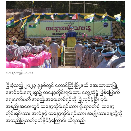
ထနော့အမျိုးသားနေ့
ပြီးခဲ့သည့် ၂၀၂၃ ခုနှစ်တွင် တောင်ကြီးမြို့နယ် အေးသာယာမြို့
နောင်ငင်းကျေးရွာ၌ ထနော့တိုင်းရင်းသား တွေ့ဆုံပွဲ ဖြစ်မြောက်
ရေးကော်မတီ အစည်းအဝေးတစ်ရပ်ကို ပြုလုပ်ခဲ့ပြီး ၎င်း
အစည်းအဝေးတွင် ထနော့တိုင်းရင်းသား ရိုးရာဝတ်စုံ၊ ထနော့
တိုင်းရင်းသား အလံနှင့် ထနော့တိုင်းရင်းသား အမျိုးသားနေ့တို့ကို
အတည်ပြုသတ်မှတ်နိုင်ခဲ့ကြောင်း သိရသည်။