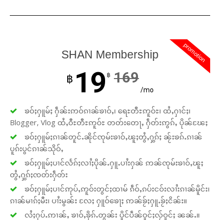
promotion
SHAN Membership
19
169
฿
฿
/mo
ၶဝ်ႈႁူမ်ႈ ႁဵၼ်းဢဝ်ၵၢၼ်ၶၢဝ်ႇ၊ ရေႊတီႊဢူဝ်ႊ၊ ထႆႇႁၢင်ႈ၊
Blogger, Vlog ထႆႇဝီႊတီႊဢူဝ်ႊ တတ်းတေႃႇ ႁဵတ်းဢွၵ်ႇ ပိုၼ်ၽႄႈ
ၶဝ်ႈႁူမ်ႈၵၢၼ်တူင်ႉၼိုင်ၸုမ်းၶၢဝ်ႇၽူႈတွႆႇႁွၵ်ႈ ၼႂ်းၶၵ်ႉၵၢၼ်
ပူၵ်းပွင်ၵၢၼ်သိုဝ်ႇ
ၶဝ်ႈႁူမ်ႈပၢင်လႅၵ်ႈလၢႆႈပိုၼ်ႉႁူႉပၢႆးႁၼ် ဢၼ်ၸုမ်းၶၢဝ်ႇၽူႈ
တွႆႇႁွၵ်ႈၸတ်းႁဵတ်း
ၶဝ်ႈႁူမ်ႈပၢင်ဢုပ်ႇဢူဝ်းတွင်ႈထၢမ် ၵဵဝ်ႇၵပ်းငဝ်းလၢႆးၵၢၼ်မိူင်း၊
ၵၢၼ်မၢၵ်ႈမီး၊ ပၢႆးမွၼ်း လႄႈ ႁူဝ်ၶေႃႈ ဢၼ်ၶႂ်ႈႁူႉၶႂ်ႈငိၼ်း။
လႆႈႁပ်ႉဢၢၼ်ႇ ၶၢဝ်ႇၶိုၵ်ႉတွၼ်း ပိူင်ပဵၼ်ဝူင်ႈလႂ်ဝူင်ႈ ၼၼ်ႉ။