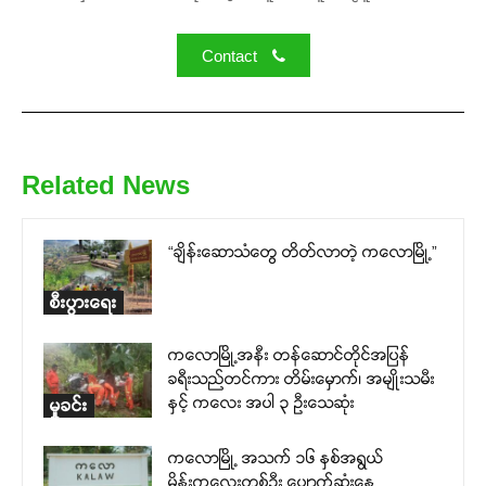
Contact
Related News
“ချိန်းဆောသံတွေ တိတ်လာတဲ့ ကလောမြို့”
စီးပွားရေး
ကလောမြို့အနီး တန်ဆောင်တိုင်အပြန်
ခရီးသည်တင်ကား တိမ်းမှောက်၊ အမျိုးသမီး
နှင့် ကလေး အပါ ၃ ဦးသေဆုံး
မှုခင်း
ကလောမြို့ အသက် ၁၆ နှစ်အရွယ်
မိန်းကလေးတစ်ဉီး ပျောက်ဆုံးနေ