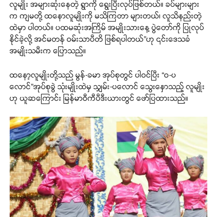
လူမျိုး အများဆုံးနေတဲ့ ရွာကို ရွေးပြီးလုပ်ဖြစ်တယ်။ ခပ်များများ
က ကျမတို့ ထနောလူမျိုးကို မသိကြတာ များတယ်၊ လူသိနည်းတဲ့
ထဲမှာ ပါတယ်။ ပထမဆုံးအကြိမ် အမျိုးသားနေ့ ပွဲတော်ကို ပြုလုပ်
နိုင်ခဲ့လို့ အင်မတန် ဝမ်းသာပီတိ ဖြစ်ရပါတယ်”ဟု ၎င်းဒေသခံ
အမျိုးသမီးက ပြောသည်။
ထနော့လူမျိုးတို့သည် မွန်-ခမာ အုပ်စုတွင် ပါဝင်ပြီး “ဝ-ပ
လောင်”အုပ်စုခွဲ သုံးမျိုးထဲမှ သျှမ်း-ပလောင် သွေးနှောသည့် လူမျိုး
ဟု ယူဆကြောင်း မြန်မာဝီကီပီဒီးယားတွင် ဖော်ပြထားသည်။