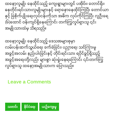
ထနော့လူမျိုး နေထိုင်သည့် ကျေးရွာများတွင် ပအိုဝ်း၊ တောင်ရိုး၊
ဓနုတိုင်းရင်းသားလူမျိုးများနှင့် ရောနှောနေထိုင်ကြပြီး တောင်ယာ
နှင့် ခြံစိုက်ပျိုးရေးလုပ်ငန်းကိုသာ အဓိက လုပ်ကိုင်ကြပြီး လူဦးရေ
(၆)ထောင် ဝန်းကျင်ရှိနေကြောင်း တက်ကြွလှုပ်ရှားသူ ၎င်း
အမျိုးသားထံမှ သိရသည်။
ထနော့လူမျိုး နေထိုင်သည့် ဒေသအများစုမှာ
လမ်းပန်းဆက်သွယ်ရေး ခက်ခဲခြင်း၊ ပညာရေး သင်ကြားမှု
အခွင့်အလမ်း နည်းပါးခြင်းနှင့် တိုင်းရင်းသား ရပိုင်ခွင့်ရှိသည့်
အခွင့်အရေးတို့လည်း များစွာ ဆုံးရှုံးနေရကြောင်း ၎င်းတက်ကြွ
လှုပ်ရှားသူ ထနော့အမျိုးသားက ပြောသည်။
Leave a Comments
သတင်း
နိုင်ငံရေး
ယဉ်ကျေးမှု