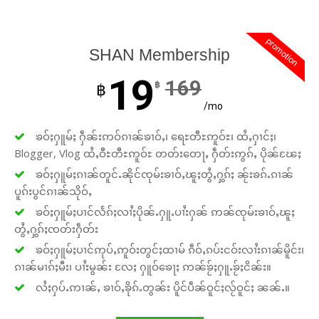
promotion
SHAN Membership
19
169
฿
฿
/mo
ၶဝ်ႈႁူမ်ႈ ႁဵၼ်းဢဝ်ၵၢၼ်ၶၢဝ်ႇ၊ ရေႊတီႊဢူဝ်ႊ၊ ထႆႇႁၢင်ႈ၊
Blogger, Vlog ထႆႇဝီႊတီႊဢူဝ်ႊ တတ်းတေႃႇ ႁဵတ်းဢွၵ်ႇ ပိုၼ်ၽႄႈ
ၶဝ်ႈႁူမ်ႈၵၢၼ်တူင်ႉၼိုင်ၸုမ်းၶၢဝ်ႇၽူႈတွႆႇႁွၵ်ႈ ၼႂ်းၶၵ်ႉၵၢၼ်
ပူၵ်းပွင်ၵၢၼ်သိုဝ်ႇ
ၶဝ်ႈႁူမ်ႈပၢင်လႅၵ်ႈလၢႆႈပိုၼ်ႉႁူႉပၢႆးႁၼ် ဢၼ်ၸုမ်းၶၢဝ်ႇၽူႈ
တွႆႇႁွၵ်ႈၸတ်းႁဵတ်း
ၶဝ်ႈႁူမ်ႈပၢင်ဢုပ်ႇဢူဝ်းတွင်ႈထၢမ် ၵဵဝ်ႇၵပ်းငဝ်းလၢႆးၵၢၼ်မိူင်း၊
ၵၢၼ်မၢၵ်ႈမီး၊ ပၢႆးမွၼ်း လႄႈ ႁူဝ်ၶေႃႈ ဢၼ်ၶႂ်ႈႁူႉၶႂ်ႈငိၼ်း။
လႆႈႁပ်ႉဢၢၼ်ႇ ၶၢဝ်ႇၶိုၵ်ႉတွၼ်း ပိူင်ပဵၼ်ဝူင်ႈလႂ်ဝူင်ႈ ၼၼ်ႉ။