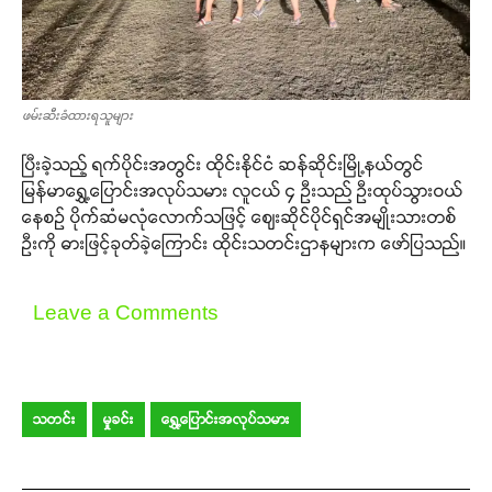
ဖမ်းဆီးခံထားရသူများ
ပြီးခဲ့သည့် ရက်ပိုင်းအတွင်း ထိုင်းနိုင်ငံ ဆန်ဆိုင်းမြို့နယ်တွင်
မြန်မာရွှေ့ပြောင်းအလုပ်သမား လူငယ် ၄ ဦးသည် ဦးထုပ်သွားဝယ်
နေစဉ် ပိုက်ဆံမလုံလောက်သဖြင့် ဈေးဆိုင်ပိုင်ရှင်အမျိုးသားတစ်
ဦးကို ဓားဖြင့်ခုတ်ခဲ့ကြောင်း ထိုင်းသတင်းဌာနများက ဖော်ပြသည်။
Leave a Comments
သတင်း
မှုခင်း
ရွှေ့ပြောင်းအလုပ်သမား