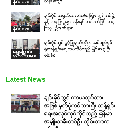
သန်းကျော်...
နိုင်ငံရေး
ချင်းမိုင် တရုတ်ကောင်စစ်ဝန်ရုံးရှေ့ ရဲတပ်ဖွဲ့
နှင့် ဆန္ဒပြသူများ ရုန်းရင်းဆန်ခတ်ဖြစ်၊ ဆန္ဒ
ပြသူ ၂ဉီးဒဏ်ရာရ
နိုင်ငံရေး
ချင်းမိုင်တွင် ခွင့်ပြုချက်မရှိဘဲ အပ်ချုပ်နှင့်
ရုံးသန့်ရှင်းရေးလုပ်ကိုင်သည့် မြန်မာ ၃ ဦး
ရွှေ့ပြောင်း
ဖမ်းခံရ
အလုပ်သမား
Latest News
ချင်းမိုင်တွင် ကာယလုပ်သား
အဖြစ် မှတ်ပုံတင်ထားပြီး သန့်ရှင်း
ရေးအလုပ်လုပ်ကိုင်သည့် မြန်မာ
အမျိုးသမီးတစ်ဦး ထိုင်းလဝက