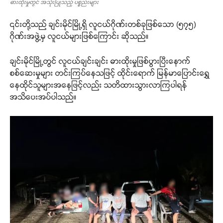
ဓားထိုးမှုတွင် အသုံးပြုသည့် ပစ္စည်းများ
၎င်းတို့သည် ချင်းမိုင်မြို့ရှိ လူငယ်ဂိုဏ်းတစ်ခုဖြစ်သော (၅၇၅)
ဂိုဏ်းအဖွဲ့မှ လူငယ်များဖြစ်ကြောင်း ဆိုသည်။
ချင်းမိုင်မြို့တွင် လူငယ်ချင်းချင်း ဓားထိုးမှုဖြစ်ပွားပြီးနောက်
စစ်ဆေးမှုများ တင်းကြပ်နေသဖြင့် ထိုင်းရောက် မြန်မာပြောင်းရွှေ
နေထိုင်သူများအနေဖြင့်လည်း သတိထားသွားလာကြပါရန်
အသိပေးအပ်ပါသည်။