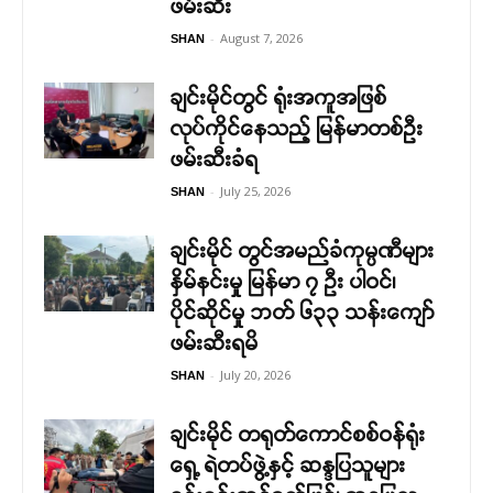
ဖမ်းဆီး
-
August 7, 2026
SHAN
ချင်းမိုင်တွင် ရုံးအကူအဖြစ်
လုပ်ကိုင်နေသည့် မြန်မာတစ်ဦး
ဖမ်းဆီးခံရ
-
July 25, 2026
SHAN
ချင်းမိုင် တွင်အမည်ခံကုမ္ပဏီများ
နှိမ်နင်းမှု မြန်မာ ၇ ဦး ပါဝင်၊
ပိုင်ဆိုင်မှု ဘတ် ၆၃၃ သန်းကျော်
ဖမ်းဆီးရမိ
-
July 20, 2026
SHAN
ချင်းမိုင် တရုတ်ကောင်စစ်ဝန်ရုံး
ရှေ့ ရဲတပ်ဖွဲ့နှင့် ဆန္ဒပြသူများ