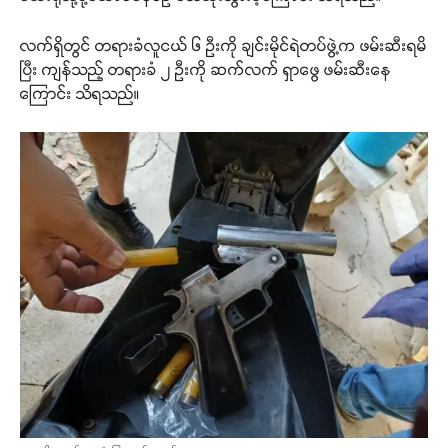
လက်ရှိတွင် တရားခံလူငယ် ၆ ဦးကို ချင်းမိုင်ရဲတပ်ဖွဲ့က ဖမ်းဆီးရမိ
ပြီး ကျန်သည့် တရားခံ ၂ ဦးကို ဆက်လက် ရှာဖွေ ဖမ်းဆီးနေ
ကြောင်း သိရသည်။