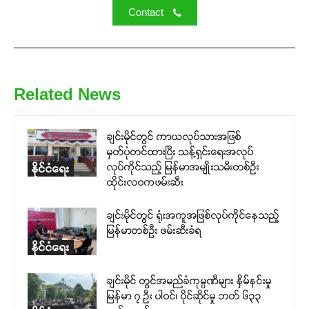
Contact
Related News
ချင်းမိုင်တွင် ကာယလုပ်သားအဖြစ်
မှတ်ပုံတင်ထားပြီး သန့်ရှင်းရေးအလုပ်
လုပ်ကိုင်သည့် မြန်မာအမျိုးသမီးတစ်ဦး
နိုင်ငံရေး
ထိုင်းလဝကဖမ်းဆီး
ချင်းမိုင်တွင် ရုံးအကူအဖြစ်လုပ်ကိုင်နေသည့်
မြန်မာတစ်ဦး ဖမ်းဆီးခံရ
နိုင်ငံရေး
ချင်းမိုင် တွင်အမည်ခံကုမ္ပဏီများ နှိမ်နင်းမှု
မြန်မာ ၇ ဦး ပါဝင်၊ ပိုင်ဆိုင်မှု ဘတ် ၆၃၃