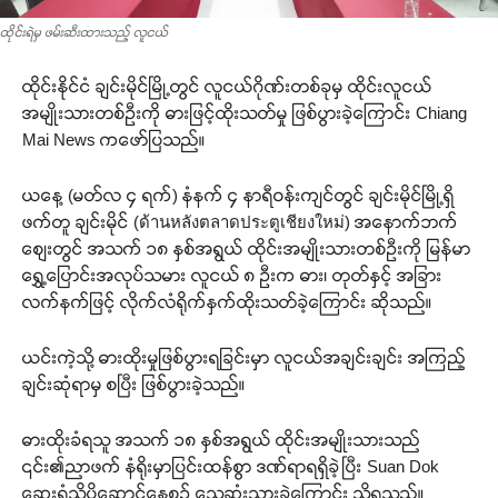
ထိုင်းရဲမှ ဖမ်းဆီးထားသည့် လူငယ်
ထိုင်းနိုင်ငံ ချင်းမိုင်မြို့တွင် လူငယ်ဂိုဏ်းတစ်ခုမှ ထိုင်းလူငယ်
အမျိုးသားတစ်ဦးကို ဓားဖြင့်ထိုးသတ်မှု ဖြစ်ပွားခဲ့ကြောင်း Chiang
Mai News ကဖော်ပြသည်။
ယနေ့ (မတ်လ ၄ ရက်) နံနက် ၄ နာရီဝန်းကျင်တွင် ချင်းမိုင်မြို့ရှိ
ဖက်တူ ချင်းမိုင် (ด้านหลังตลาดประตูเชียงใหม่) အနောက်ဘက်
စျေးတွင် အသက် ၁၈ နှစ်အရွယ် ထိုင်းအမျိုးသားတစ်ဦးကို မြန်မာ
ရွှေ့ပြောင်းအလုပ်သမား လူငယ် ၈ ဦးက ဓား၊ တုတ်နှင့် အခြား
လက်နက်ဖြင့် လိုက်လံရိုက်နှက်ထိုးသတ်ခဲ့ကြောင်း ဆိုသည်။
ယင်းကဲ့သို့ ဓားထိုးမှုဖြစ်ပွားရခြင်းမှာ လူငယ်အချင်းချင်း အကြည့်
ချင်းဆုံရာမှ စပြီး ဖြစ်ပွားခဲ့သည်။
ဓားထိုးခံရသူ အသက် ၁၈ နှစ်အရွယ် ထိုင်းအမျိုးသားသည်
၎င်း၏ညာဖက် နံရိုးမှာပြင်းထန်စွာ ဒဏ်ရာရရှိခဲ့ပြီး Suan Dok
ဆေးရုံသို့ပို့ဆောင်နေစဉ် သေဆုံးသွားခဲ့ကြောင်း သိရသည်။