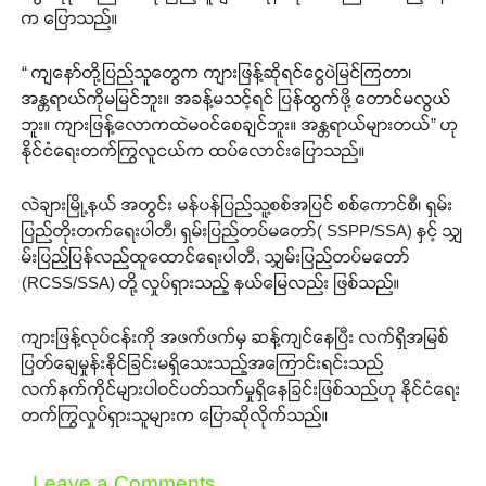
က ပြောသည်။
“ ကျနော်တို့ပြည်သူတွေက ကျားဖြန့်ဆိုရင်ငွေပဲမြင်ကြတာ၊
Support SHAN
အန္တရာယ်ကိုမမြင်ဘူး။ အခန့်မသင့်ရင် ပြန်ထွက်ဖို့ တောင်မလွယ်
ဘူး။ ကျားဖြန့်လောကထဲမဝင်စေချင်ဘူး။ အန္တရာယ်များတယ်” ဟု
Your support keeps our voice
နိုင်ငံရေးတက်ကြွလူငယ်က ထပ်လောင်းပြောသည်။
strong. Join us today and help
create a future where every story is
လဲချားမြို့နယ် အတွင်း မန်ပန်ပြည်သူ့စစ်အပြင် စစ်ကောင်စီ၊ ရှမ်း
heard, every voice counts, and
ပြည်တိုးတက်ရေးပါတီ၊ ရှမ်းပြည်တပ်မတော်( SSPP/SSA) နှင့် သျှ
justice can thrive.
မ်းပြည်ပြန်လည်ထူထောင်ရေးပါတီ, သျှမ်းပြည်တပ်မတော်
(RCSS/SSA) တို့ လှုပ်ရှားသည့် နယ်မြေလည်း ဖြစ်သည်။
Donate Now
ကျားဖြန့်လုပ်ငန်းကို အဖက်ဖက်မှ ဆန့်ကျင်နေပြီး လက်ရှိအမြစ်
ပြတ်ချေမှုန်းနိုင်ခြင်းမရှိသေးသည့်အကြောင်းရင်းသည်
လက်နက်ကိုင်များပါဝင်ပတ်သက်မှုရှိနေခြင်းဖြစ်သည်ဟု နိုင်ငံရေး
တက်ကြွလှုပ်ရှားသူများက ပြောဆိုလိုက်သည်။
Leave a Comments