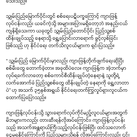
သေးသည်။
သျှမ်းပြည်မြောက်ပိုင်းတွင် စစ်ရေးပဋိပက္ခကြောင့် ကျားဖြန့်
လုပ်ငန်းလည်း ယခင်ကဲ့သို့ အများအပြားမရှိတော့ဘဲ အနည်းငယ်
ကျန်ရှိသေးကာ ယခုတွင် သျှမ်းပြည်တောင်ပိုင်း ပြည်သူ့စစ်
ထိန်းချုပ်သည့် နေရာသို့ ရွှေ့ပြောင်းလာရောက် ဖွင့်လှစ်ခြင်း
ဖြစ်သည် ဟု နိုင်ငံရေး တက်သိလူငယ်များက ရှင်းပြသည်။
“ သျှမ်းပြည် မြောက်ပိုင်းမှာလည်း ကျားဖြန့်တိုက်ဖျက်ရေးဆိုပြီး
စစ်မီးတွေ တောက်ခဲ့တာ။ အခုထိပဲလေ။ ကျားဖြန့်က အဲ့ဘက်မှာ
လုပ်ရခက်လာတော့ စစ်ကောင်စီထိန်းချုပ်တဲ့နေရာနဲ့ သူတို့ရဲ့
လက်အောက်ခံ ပြည်သူ့စစ်တွေ ထိန်းချုပ်တဲ့ နေရာကို ရွှေ့လာတာ
ပဲ” ဟု အသက် ၃၅နှစ်အရွယ် နိုင်ငံရေးတက်ကြွလှုပ်ရှားလူငယ်က
ထောက်ပြပြောသည်။
ကျားဖြန့်လုပ်ငန်းသို့ သွားရောက်လုပ်ကိုင်မည့်လူငယ်များအတွက်
မိဘများကလည်း တားဆီးရန်လိုအပ်ကြောင်း၊ ကျားဖြန့်လုပ်ငန်း
သည် အသက်အန္တရာယ်ကြီးသည့်လုပ်ငန်းဖြစ်ပြီး ထင်သလောက်
ငွေမရနိုင်ကြောင်းကို ပြည်သူများသိရန် လိုအပ်ကြောင်းလည်း ၎င်း