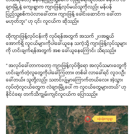
ချားမြို့နဲ့ ကျေးရွာက ကျားဖြန့်လုပ်မယ်သူကိုလည်း မန်ပန်
ပြည်သူ့စစ်ကပဲလာခေါ်တာ။ ကျားဖြန့် ခေါင်းဆောင်က ခေါ်တာ
မဟုတ်ဘူး” ဟု ၎င်း လူငယ်က ဆိုသည်။
ထိုကျားဖြန့်လုပ်ငန်းကို လုပ်ရန်အတွက် အသက် ၂၀အရွယ်
အောက်ရှိ လူငယ်များကိုပါခေါ်ယူနေ သကဲ့သို့ ကျားဖြန့်လုပ်သူများ
ကို ဟင်းချက်ရန်အတွက် အစ ခေါ်ယူနေကြောင်း သိရသည်။
“ အလုပ်ခေါ်တာကတော့ ကျားဖြန့်လုပ်ဖို့ရော အလုပ်သမားတွေကို
ဟင်းချက်တဲ့လူတွေကိုပါခေါ်ကြတာ။ တစ်ခါ လာခေါ်ရင် လူ၁၀ဉီး
ခေါ်တယ်။ သူတို့လည်း သတင်းပျံ့မှာကြောက်တယ်လေ။ အဲ့သွား
လုပ်တဲ့လူငယ်တွေက လဲချားမြို့ပေါ် က လူငယ်တွေများတယ်” ဟု
နိုင်ငံရေး တက်သိကျွမ်းကျင်လူငယ်က ပြောသည်။