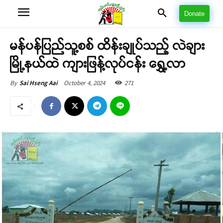
Donate
မန်ပန်ပြည်သူ့စစ် ထိန်းချုပ်သည့် လဲချား
မြို့နယ်ထဲ ကျားဖြန့်လုပ်ငန်း ရွှေ့လာ
October 4, 2024
271
By
Sai Hseng Aai