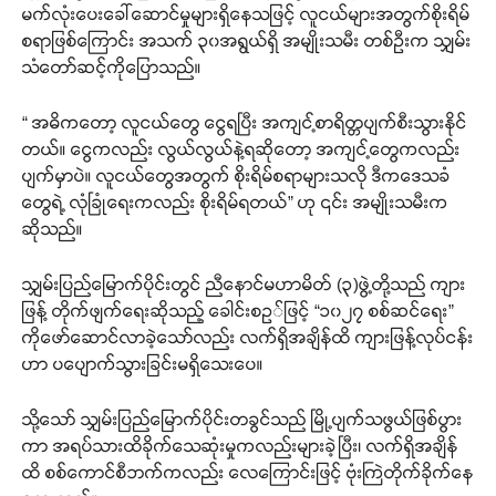
မက်လုံးပေးခေါ်ဆောင်မှုများရှိနေသဖြင့် လူငယ်များအတွက်စိုးရိမ်
စရာဖြစ်ကြောင်း အသက် ၃၀အရွယ်ရှိ အမျိုးသမီး တစ်ဦးက သျှမ်း
သံတော်ဆင့်ကိုပြောသည်။
“ အဓိကတော့ လူငယ်တွေ ငွေရပြီး အကျင့်စာရိတ္တပျက်စီးသွားနိုင်
တယ်။ ငွေကလည်း လွယ်လွယ်နဲ့ရဆိုတော့ အကျင့်တွေကလည်း
ပျက်မှာပဲ။ လူငယ်တွေအတွက် စိုးရိမ်စရာများသလို ဒီကဒေသခံ
တွေရဲ့ လုံခြုံရေးကလည်း စိုးရိမ်ရတယ်” ဟု ၎င်း အမျိုးသမီးက
ဆိုသည်။
သျှမ်းပြည်မြောက်ပိုင်းတွင် ညီနောင်မဟာမိတ် (၃)ဖွဲ့တို့သည် ကျား
ဖြန့် တိုက်ဖျက်ရေးဆိုသည့် ခေါင်းစဥ်ဖြင့် “၁၀၂၇ စစ်ဆင်ရေး”
ကိုဖော်ဆောင်လာခဲ့သော်လည်း လက်ရှိအချိန်ထိ ကျားဖြန့်လုပ်ငန်း
ဟာ ပပျောက်သွားခြင်းမရှိသေးပေ။
သို့သော် သျှမ်းပြည်မြောက်ပိုင်းတခွင်သည် မြို့ပျက်သဖွယ်ဖြစ်ပွား
ကာ အရပ်သားထိခိုက်သေဆုံးမှုကလည်းများခဲ့ပြီး၊ လက်ရှိအချိန်
ထိ စစ်ကောင်စီဘက်ကလည်း လေကြောင်းဖြင့် ဗုံးကြဲတိုက်ခိုက်နေ