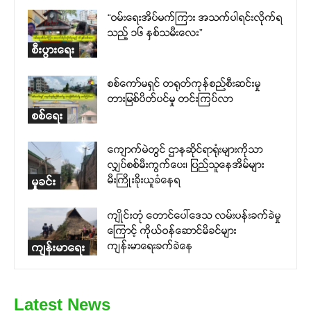
“ဝမ်းရေးအိပ်မက်ကြား အသက်ပါရင်းလိုက်ရ
သည့် ၁၆ နှစ်သမီးလေး”
စီးပွားရေး
စစ်ကော်မရှင် တရုတ်ကုန်စည်စီးဆင်းမှု
တားမြစ်ပိတ်ပင်မှု တင်းကြပ်လာ
စစ်ရေး
ကျောက်မဲတွင် ဌာနဆိုင်ရာရုံးများကိုသာ
လျှပ်စစ်မီးကွက်ပေး၊ ပြည်သူနေအိမ်များ
မီးကြိုးခိုးယူခံနေရ
မှုခင်း
ကျိုင်းတုံ တောင်ပေါ်ဒေသ လမ်းပန်းခက်ခဲမှု
ကြောင့် ကိုယ်ဝန်ဆောင်မိခင်များ
ကျန်းမာရေးခက်ခဲနေ
ကျန်းမာရေး
Latest News