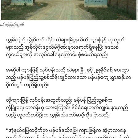
မန်ပန်ပြည်သူ့စစ်
သျှမ်းပြည် လွိုင်လင်ခရိုင်၊ လဲချားမြို့နယ်ထိ ကျားဖြန့် ဟု လူသိ
များသည် အွန်လိုင်းငွေလိမ်ဂိုဏ်းများရောက်ရှိနေပြီး ဒေသခံ
လူငယ်များကို အလုပ်ခေါ်နေကြောင်း စုံစမ်းသိရသည်။
အဆိုပါ ကျားဖြန့် လုပ်ငန်းသည် လဲချားမြို့ နှင့် ၂၅မိုင်ခန့် ဝေးကွာ
သည့် မန်ပန်ပြည်သူ့စစ်ထိန်းချုပ်ထားသော မန်ပန်ကျေးရွာအနီးတ
ဝှိက်တွင် တည်ရှိသည်။
ထိုကျားဖြန့် လုပ်ငန်းအတွက်လည်း မန်ပန် ပြည်သူ့စစ်က
လုံခြုံရေး တာဝန်ယူ ထားကြောင်း နိုင်ငံရေးတက်ကျွမ်း နားလည်
သည့် လူငယ်တစ်ဉီးက သျှမ်းသံတော်ဆင့်ကိုပြောသည်။
“ အဲ့နယ်မြေတဝိုက်မှာ မန်ပန်နယ်မြေ၊ ကျားဖြန့်က အဲ့မှာလာနေ
တယ်ဆိုတော့ မန်ပန်ပြည်သူ့စစ်က လုံခြုံရေးယူတယ်။ နောက် လဲ