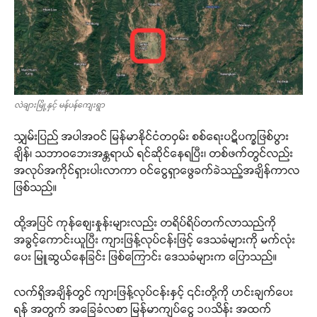
လဲချားမြို့နှင့် မန်ပန်ကျေးရွာ
သျှမ်းပြည် အပါအဝင် မြန်မာနိုင်ငံတဝှမ်း စစ်ရေးပဋိပက္ခဖြစ်ပွား
ချိန်၊ သဘာဝဘေးအန္တရာယ် ရင်ဆိုင်နေရပြီး၊ တစ်ဖက်တွင်လည်း
အလုပ်အကိုင်ရှားပါးလာကာ ဝင်ငွေရှာဖွေခက်ခဲသည့်အချိန်ကာလ
ဖြစ်သည်။
ထို့အပြင် ကုန်စျေးနှုန်းများလည်း တရိပ်ရိပ်တက်လာသည်ကို
အခွင့်ကောင်းယူပြီး ကျားဖြန့်လုပ်ငန်းဖြင့် ဒေသခံများကို မက်လုံး
ပေး မြူဆွယ်နေခြင်း ဖြစ်ကြောင်း ဒေသခံများက ပြောသည်။
လက်ရှိအချိန်တွင် ကျားဖြန့်လုပ်ငန်းနှင့် ၎င်းတို့ကို ဟင်းချက်ပေး
ရန် အတွက် အခြေခံလစာ မြန်မာကျပ်ငွေ ၁၀သိန်း အထက်