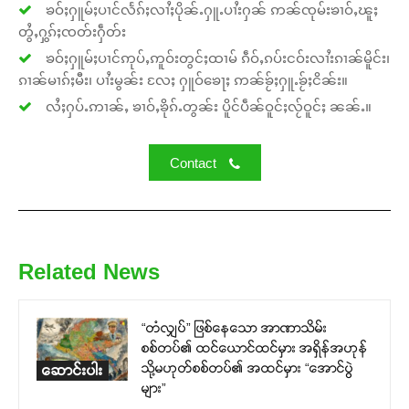
ၶဝ်ႈႁူမ်ႈပၢင်လႅၵ်ႈလၢႆႈပိုၼ်ႉႁူႉပၢႆးႁၼ် ဢၼ်ၸုမ်းၶၢဝ်ႇၽူႈ
တွႆႇႁွၵ်ႈၸတ်းႁဵတ်း
ၶဝ်ႈႁူမ်ႈပၢင်ဢုပ်ႇဢူဝ်းတွင်ႈထၢမ် ၵဵဝ်ႇၵပ်းငဝ်းလၢႆးၵၢၼ်မိူင်း၊
ၵၢၼ်မၢၵ်ႈမီး၊ ပၢႆးမွၼ်း လႄႈ ႁူဝ်ၶေႃႈ ဢၼ်ၶႂ်ႈႁူႉၶႂ်ႈငိၼ်း။
လႆႈႁပ်ႉဢၢၼ်ႇ ၶၢဝ်ႇၶိုၵ်ႉတွၼ်း ပိူင်ပဵၼ်ဝူင်ႈလႂ်ဝူင်ႈ ၼၼ်ႉ။
Contact
Related News
“တံလျှပ်” ဖြစ်နေသော အာဏာသိမ်း
စစ်တပ်၏ ထင်ယောင်ထင်မှား အရှိန်အဟုန်
သို့မဟုတ်စစ်တပ်၏ အထင်မှား “အောင်ပွဲ
ဆောင်းပါး
များ”