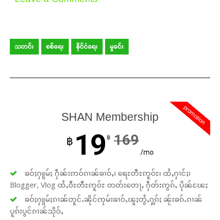
သတင်း
စစ်ရေး
နိုင်ငံရေး
မှုခင်း
promotion
SHAN Membership
19
169
฿
฿
/mo
ၶဝ်ႈႁူမ်ႈ ႁဵၼ်းဢဝ်ၵၢၼ်ၶၢဝ်ႇ၊ ရေႊတီႊဢူဝ်ႊ၊ ထႆႇႁၢင်ႈ၊
Blogger, Vlog ထႆႇဝီႊတီႊဢူဝ်ႊ တတ်းတေႃႇ ႁဵတ်းဢွၵ်ႇ ပိုၼ်ၽႄႈ
ၶဝ်ႈႁူမ်ႈၵၢၼ်တူင်ႉၼိုင်ၸုမ်းၶၢဝ်ႇၽူႈတွႆႇႁွၵ်ႈ ၼႂ်းၶၵ်ႉၵၢၼ်
ပူၵ်းပွင်ၵၢၼ်သိုဝ်ႇ