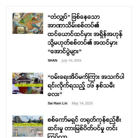
“တံလျှပ်” ဖြစ်နေသော
အာဏာသိမ်းစစ်တပ်၏
ထင်ယောင်ထင်မှား အရှိန်အဟုန်
သို့မဟုတ်စစ်တပ်၏ အထင်မှား
“အောင်ပွဲများ”
-
July 16, 2026
SHAN
“ဝမ်းရေးအိပ်မက်ကြား အသက်ပါ
ရင်းလိုက်ရသည့် ၁၆ နှစ်သမီး
လေး”
-
May 14, 2026
Sai Harn Lin
စစ်ကော်မရှင် တရုတ်ကုန်စည်စီး
ဆင်းမှု တားမြစ်ပိတ်ပင်မှု တင်း
ကြပ်လာ