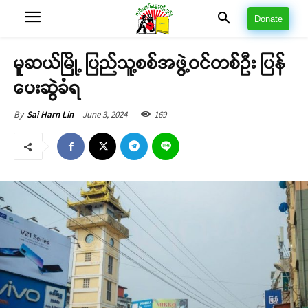
Donate
မူဆယ်မြို့ ပြည်သူ့စစ်အဖွဲ့ဝင်တစ်ဦး ပြန်
ပေးဆွဲခံရ
June 3, 2024
169
By
Sai Harn Lin