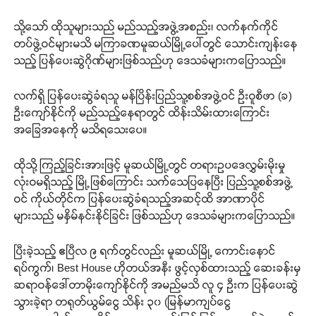
သို့သော် ထိုသူများသည် မည်သည့်အဖွဲ့အစည်း၊ လက်နက်ကိုင်
တပ်ဖွဲ့ဝင်များမသိ မကြာခဏမူဆယ်မြို့ပေါ်တွင် သောင်းကျန်းနေ
သည့် ပြန်ပေးဆွဲဂိုဏ်များဖြစ်သည်ဟု ဒေသခံများကပြောသည်။
လက်ရှိ ပြန်ပေးဆွဲခံရသူ မန်ပြိန်းပြည်သူ့စစ်အဖွဲ့ဝင် ဦးဝူစီဖာ (ခ)
ဦးကျော်နိုင်ကို မည်သည့်နေရာတွင် ထိန်းသိမ်းထားကြောင်း
အခြေအနေကို မသိရသေးပေ။
ထိုသို့ ကြည့်ခြင်းအားဖြင့် မူဆယ်မြို့တွင် တရားဥပဒေလွှမ်းမိုးမှု
လုံးဝမရှိသည့် မြို့ဖြစ်ကြောင်း သက်သေပြနေပြီး ပြည်သူ့စစ်အဖွဲ့
ဝင် ကိုယ်တိုင်က ပြန်ပေးဆွဲခံရသည့်အဆင့်ထိ အာဏာပိုင်
များသည် မနှိမ်နင်းနိုင်ခြင်း ဖြစ်သည်ဟု ဒေသခံများကပြောသည်။
ပြီးခဲ့သည့် ဧပြီလ ၉ ရက်တွင်လည်း မူဆယ်မြို့ ကောင်းနောင်
ရပ်ကွက်၊ Best House ဟိုတယ်အနီး ဖွင့်လှစ်ထားသည့် ဆေးခန်းမှ
ဆရာဝန်ဒေါ်တာမိုးကျော်နိုင်ကို အမည်မသိ လူ ၄ ဦးက ပြန်ပေးဆွဲ
သွားခဲ့ရာ တရုတ်ယွမ်ငွေ သိန်း ၃၀ (မြန်မာကျပ်ငွေ