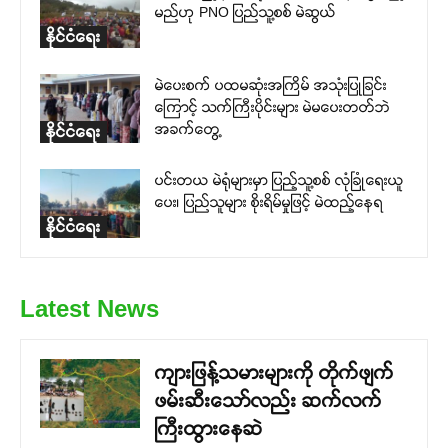
မည်ဟု PNO ပြည်သူ့စစ် မဲဆွယ်
နိုင်ငံရေး
မဲပေးစက် ပထမဆုံးအကြိမ် အသုံးပြုခြင်း
ကြောင့် သက်ကြီးပိုင်းများ မဲမပေးတတ်ဘဲ
အခက်တွေ့
နိုင်ငံရေး
ပင်းတယ မဲရုံများမှာ ပြည့်သူ့စစ် လုံခြုံရေးယူ
ပေး၊ ပြည်သူများ စိုးရိမ်မှုဖြင့် မဲထည့်နေရ
နိုင်ငံရေး
Latest News
ကျားဖြန့်သမားများကို တိုက်ဖျက်
ဖမ်းဆီးသော်လည်း ဆက်လက်
ကြီးထွားနေဆဲ