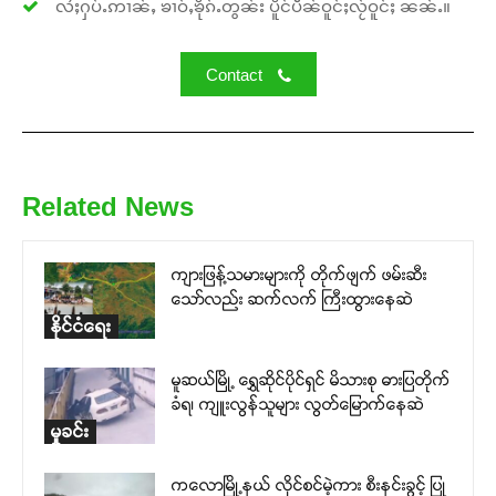
လႆႈႁပ်ႉဢၢၼ်ႇ ၶၢဝ်ႇၶိုၵ်ႉတွၼ်း ပိူင်ပဵၼ်ဝူင်ႈလႂ်ဝူင်ႈ ၼၼ်ႉ။
Contact
Related News
ကျားဖြန့်သမားများကို တိုက်ဖျက် ဖမ်းဆီး
သော်လည်း ဆက်လက် ကြီးထွားနေဆဲ
နိုင်ငံရေး
မူဆယ်မြို့ ရွှေဆိုင်ပိုင်ရှင် မိသားစု ဓားပြတိုက်
ခံရ၊ ကျူးလွန်သူများ လွတ်မြောက်နေဆဲ
မှုခင်း
ကလောမြို့နယ် လိုင်စင်မဲ့ကား စီးနင်းခွင့် ပြု