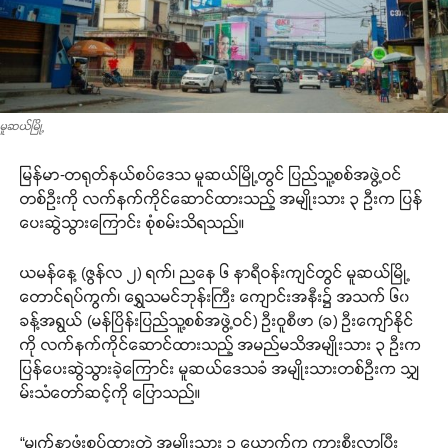
မူဆယ်မြို့
မြန်မာ-တရုတ်နယ်စပ်ဒေသ မူဆယ်မြို့တွင် ပြည်သူ့စစ်အဖွဲ့ဝင်
တစ်ဦးကို လက်နက်ကိုင်ဆောင်ထားသည့် အမျိုးသား ၃ ဦးက ပြန်
ပေးဆွဲသွားကြောင်း စုံစမ်းသိရသည်။
ယမန်နေ့ (ဇွန်လ ၂) ရက်၊ ညနေ ၆ နာရီဝန်းကျင်တွင် မူဆယ်မြို့
တောင်ရပ်ကွက်၊ ရွှေသမင်ဘုန်းကြီး ကျောင်းအနီး၌ အသက် ၆၀
ခန့်အရွယ် (မန်ပြိန်းပြည်သူ့စစ်အဖွဲ့ဝင်) ဦးဝူစီဖာ (ခ) ဦးကျော်နိုင်
ကို လက်နက်ကိုင်ဆောင်ထားသည့် အမည်မသိအမျိုးသား ၃ ဦးက
ပြန်ပေးဆွဲသွားခဲ့ကြောင်း မူဆယ်ဒေသခံ အမျိုးသားတစ်ဦးက သျှ
မ်းသံတော်ဆင့်ကို ပြောသည်။
“မျက်နှာဖုံးစွပ်ထားတဲ့ အမျိုးသား ၃ ယောက်က ကားစီးလာပြီး