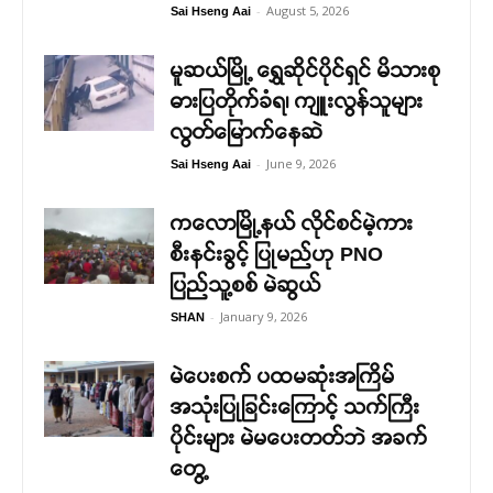
-
August 5, 2026
Sai Hseng Aai
မူဆယ်မြို့ ရွှေဆိုင်ပိုင်ရှင် မိသားစု
ဓားပြတိုက်ခံရ၊ ကျူးလွန်သူများ
လွတ်မြောက်နေဆဲ
-
June 9, 2026
Sai Hseng Aai
ကလောမြို့နယ် လိုင်စင်မဲ့ကား
စီးနင်းခွင့် ပြုမည်ဟု PNO
ပြည်သူ့စစ် မဲဆွယ်
-
January 9, 2026
SHAN
မဲပေးစက် ပထမဆုံးအကြိမ်
အသုံးပြုခြင်းကြောင့် သက်ကြီး
ပိုင်းများ မဲမပေးတတ်ဘဲ အခက်
တွေ့