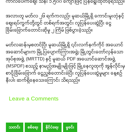
ကာလပေါက်ဈေး သိန်း ၁,၅၀၀ ကျော်)ဖြင့် ပြန်ရွေးထုတ်ခဲ့ရသည်။
အလားတူ မတ်လ ၂၆ ရက်ကလည်း မူဆယ်မြို့ရှိ ကောင်းမူးတုံနှင့်
ဈေးရပ်ကွက်တို့တွင် တစ်ရက်အတွင်း လူပြန်ပေးဆွဲပြီး ငွေ
ခြိမ်းခြောက်တောင်းဆိုမှု ၂ ကြိမ် ဖြစ်ပွားခဲ့သည်။
မတ်လဆန်းမှစတင်ပြီး မူဆယ်မြို့ရှိ ၎င်းလက်နက်ကိုင် အယောင်
အဆောင်များက မြို့ပြပျောက်ကြားအဖွဲ့၊ မြို့တွင်းတော်လှန်သော
အုပ်စုအဖွဲ့ (MRTTD) နှင့် မူဆယ် PDF အယောင်ဆောင်အဖွဲ့
(MSPDF) စသည့် နာမည်အမျိုးမျိုးဖြင့် မြို့နေလူထုကို အွန်လိုင်းမှ
စာပို့ခြိမ်းခြောက် ငွေညှစ်တောင်းခံပြီး လူပြန်ပေးဆွဲမှုများ နေ့စဉ်
နီးပါး ဆက်ရှိနေသေးကြောင်း သိရသည်။
Leave a Comments
သတင်း
စစ်ရေး
နိုင်ငံရေး
မှုခင်း