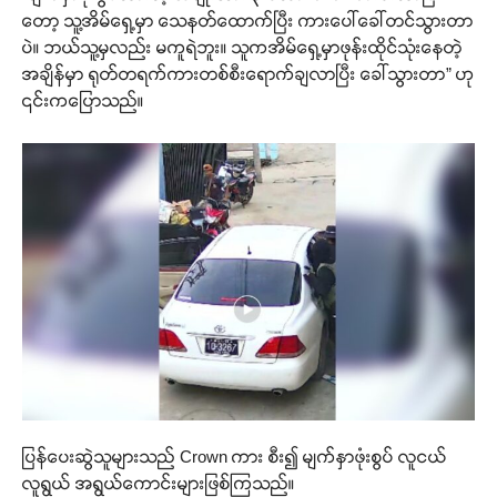
တော့ သူ့အိမ်ရှေ့မှာ သေနတ်ထောက်ပြီး ကားပေါ်ခေါ်တင်သွားတာ
ပဲ။ ဘယ်သူ့မှလည်း မကူရဲဘူး။ သူကအိမ်ရှေ့မှာဖုန်းထိုင်သုံးနေတဲ့
အချိန်မှာ ရုတ်တရက်ကားတစ်စီးရောက်ချလာပြီး ခေါ်သွားတာ” ဟု
၎င်းကပြောသည်။
ပြန်ပေးဆွဲသူများသည် Crown ကား စီး၍ မျက်နှာဖုံးစွပ် လူငယ်
လူရွယ် အရွယ်ကောင်းများဖြစ်ကြသည်။