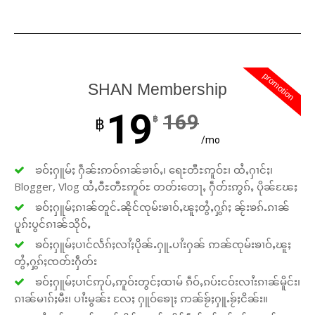
promotion
SHAN Membership
19
169
฿
฿
/mo
ၶဝ်ႈႁူမ်ႈ ႁဵၼ်းဢဝ်ၵၢၼ်ၶၢဝ်ႇ၊ ရေႊတီႊဢူဝ်ႊ၊ ထႆႇႁၢင်ႈ၊
Blogger, Vlog ထႆႇဝီႊတီႊဢူဝ်ႊ တတ်းတေႃႇ ႁဵတ်းဢွၵ်ႇ ပိုၼ်ၽႄႈ
ၶဝ်ႈႁူမ်ႈၵၢၼ်တူင်ႉၼိုင်ၸုမ်းၶၢဝ်ႇၽူႈတွႆႇႁွၵ်ႈ ၼႂ်းၶၵ်ႉၵၢၼ်
ပူၵ်းပွင်ၵၢၼ်သိုဝ်ႇ
ၶဝ်ႈႁူမ်ႈပၢင်လႅၵ်ႈလၢႆႈပိုၼ်ႉႁူႉပၢႆးႁၼ် ဢၼ်ၸုမ်းၶၢဝ်ႇၽူႈ
တွႆႇႁွၵ်ႈၸတ်းႁဵတ်း
ၶဝ်ႈႁူမ်ႈပၢင်ဢုပ်ႇဢူဝ်းတွင်ႈထၢမ် ၵဵဝ်ႇၵပ်းငဝ်းလၢႆးၵၢၼ်မိူင်း၊
ၵၢၼ်မၢၵ်ႈမီး၊ ပၢႆးမွၼ်း လႄႈ ႁူဝ်ၶေႃႈ ဢၼ်ၶႂ်ႈႁူႉၶႂ်ႈငိၼ်း။