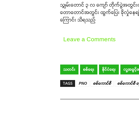
သျှမ်းတောင် ၃ လ ကျော် တိုက်ပွဲအတွင်းတွင်
တောတောင်အတွင်း ထွက်ပြေး ခိုလှုံနေရ
ကြောင်း သိရသည်
Leave a Comments
သတင်း
စစ်ရေး
နိုင်ငံရေး
လူ့အခွင့
TAGS
PNO
စစ်ကောင်စီ
စစ်ကောင်စီ င