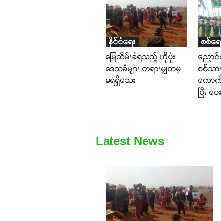
နိုင်ငံရေး
စစ်ရေ
မြေသိမ်းခံရသည့် ဟိုပုံး
ညောင်
ဒေသခံများ တရားမျှတမှု
စစ်သာ
မရရှိသေး
ကောက်၊ 
ပြီး ပ
Latest News