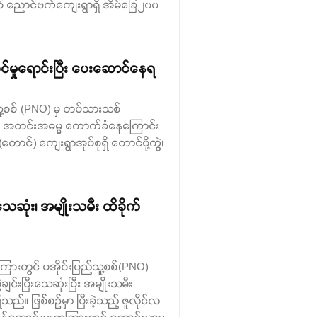
့နယ် ညောင်ဗက်ကျေးရွာရှိ အိမ်ခြေ၂၀၀
်မှုရောင်းပြီး ပေးဆောင်နေရ
ည်သူ့စစ် (PNO) မှ တပ်သားသစ်
ကို အတင်းအဓမ္မ ကောက်ခံနေကြောင်း
ာင်) ကျေးရွာအုပ်စုရှိ တောင်ပို့ကွဲ၊
ေဆုံး၊ အမျိုးသမီး ထိခိုက်
ရွာကြားတွင် ပအိုဝ်းပြည်သူ့စစ်(PNO)
င်းပြီးသေဆုံးပြီး အမျိုးသမီး
်။ ဖြစ်စဉ်မှာ ပြီးခဲ့သည့် ဇူလိုင်လ