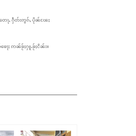
တေႃႇ ႁဵတ်းဢွၵ်ႇ ပိုၼ်ၽႄႈ
်ၶေႃႈ ဢၼ်ၶႂ်ႈႁူႉၶႂ်ႈငိၼ်း။