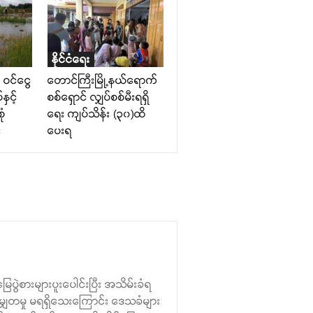
နိုင်ငံရေး
 ဝင်ငွေ
တောင်ကြီးမြို့နယ်ရောက်
နှင့်
စစ်ရှောင် လျှပ်စစ်မီးရရှိ
ုံ
ရေး ကျပ်သိန်း (၃၀)ထိ
း
ပေးရ
 မြေပွဲစားများပူးပေါင်းပြီး အသိမ်းခံရ
ျှတမှု မရရှိသေးကြောင်း ဒေသခံများ