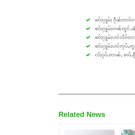
ၶဝ်ႈႁူမ်ႈ ႁဵၼ်းဢဝ်ၵၢ
ၶဝ်ႈႁူမ်ႈၵၢၼ်တူင်ႉၼိုင
ၶဝ်ႈႁူမ်ႈပၢင်လႅၵ်ႈလၢ
ၶဝ်ႈႁူမ်ႈပၢင်ဢုပ်ႇဢူဝ
လႆႈႁပ်ႉဢၢၼ်ႇ ၶၢဝ်ႇၶိုၵ
Related News