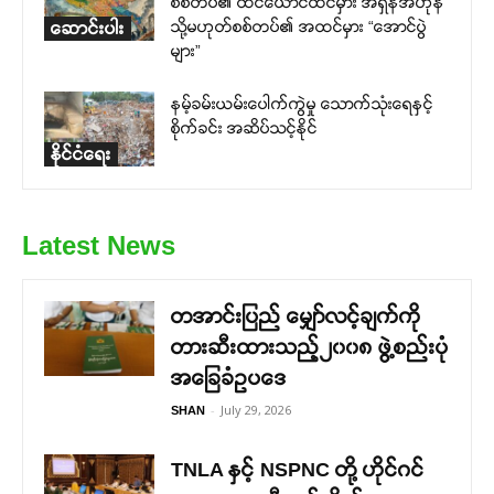
စစ်တပ်၏ ထင်ယောင်ထင်မှား အရှိန်အဟုန်
သို့မဟုတ်စစ်တပ်၏ အထင်မှား “အောင်ပွဲ
ဆောင်းပါး
များ”
နမ့်ခမ်းယမ်းပေါက်ကွဲမှု သောက်သုံးရေနှင့်
စိုက်ခင်း အဆိပ်သင့်နိုင်
နိုင်ငံရေး
Latest News
တအာင်းပြည် မျှော်လင့်ချက်ကို
တားဆီးထားသည့်၂၀၀၈ ဖွဲ့စည်းပုံ
အခြေခံဥပဒေ
-
July 29, 2026
SHAN
TNLA နှင့် NSPNC တို့ ဟိုင်ဂင်