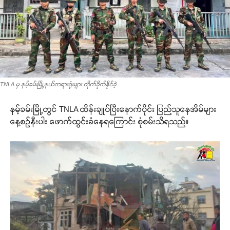
TNLA မှ နမ့်ခမ်းမြို့နယ်တရားရုံးများ တိုက်ခိုက်နိုင်ခဲ့
နမ့်ခမ်းမြို့တွင် TNLA ထိန်းချုပ်ပြီးနောက်ပိုင်း ပြည်သူနေအိမ်များ
နေ့စဉ်နီးပါး ဖောက်ထွင်းခံနေရကြောင်း စုံစမ်းသိရသည်။