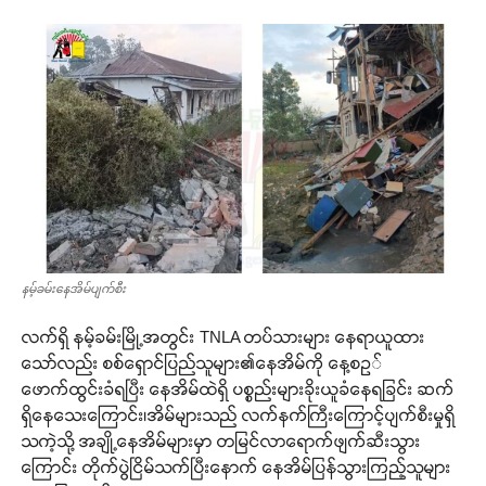
နမ့်ခမ်းနေအိမ်ပျက်စီး
လက်ရှိ နမ့်ခမ်းမြို့အတွင်း TNLA တပ်သားများ နေရာယူထား
သော်လည်း စစ်ရှောင်ပြည်သူများ၏နေအိမ်ကို နေ့စဥ်
ဖောက်ထွင်းခံရပြီး နေအိမ်ထဲရှိ ပစ္စည်းများခိုးယူခံနေရခြင်း ဆက်
ရှိနေသေးကြောင်း၊အိမ်များသည် လက်နက်ကြီးကြောင့်ပျက်စီးမှုရှိ
သကဲ့သို့ အချို့နေအိမ်များမှာ တမြင်လာရောက်ဖျက်ဆီးသွား
ကြောင်း တိုက်ပွဲငြိမ်သက်ပြီးနောက် နေအိမ်ပြန်သွားကြည့်သူများ