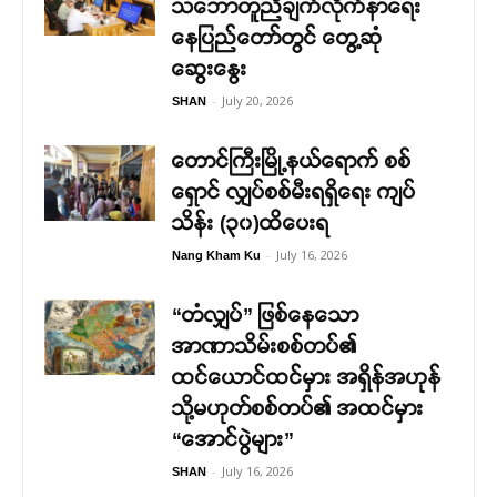
သဘောတူညီချက်လိုက်နာရေး
နေပြည်တော်တွင် တွေ့ဆုံ
ဆွေးနွေး
-
July 20, 2026
SHAN
တောင်ကြီးမြို့နယ်ရောက် စစ်
ရှောင် လျှပ်စစ်မီးရရှိရေး ကျပ်
သိန်း (၃၀)ထိပေးရ
-
July 16, 2026
Nang Kham Ku
“တံလျှပ်” ဖြစ်နေသော
အာဏာသိမ်းစစ်တပ်၏
ထင်ယောင်ထင်မှား အရှိန်အဟုန်
သို့မဟုတ်စစ်တပ်၏ အထင်မှား
“အောင်ပွဲများ”
-
July 16, 2026
SHAN