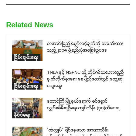
Related News
တအာင်းပြည် မျှော်လင့်ချက်ကို တားဆီးထား
သည့်၂၀၀၈ ဖွဲ့စည်းပုံအခြေခံဥပဒေ
ငြိမ်းချမ်းရေး
TNLA နှင့် NSPNC တို့ ဟိုင်ဂင်သဘောတူညီ
ချက်လိုက်နာရေး နေပြည်တော်တွင် တွေ့ဆုံ
ဆွေးနွေး
ငြိမ်းချမ်းရေး
တောင်ကြီးမြို့နယ်ရောက် စစ်ရှောင်
လျှပ်စစ်မီးရရှိရေး ကျပ်သိန်း (၃၀)ထိပေးရ
နိုင်ငံရေး
“တံလျှပ်” ဖြစ်နေသော အာဏာသိမ်း