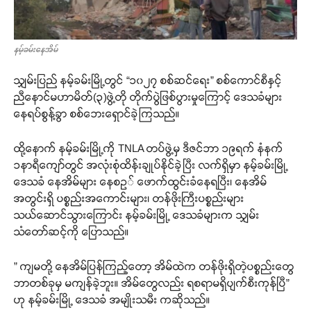
နမ့်ခမ်းနေအိမ်
သျှမ်းပြည် နမ့်ခမ်းမြို့တွင် “၁၀၂၇ စစ်ဆင်ရေး” စစ်ကောင်စီနှင့်
ညီနောင်မဟာမိတ်(၃)ဖွဲ့တို တိုက်ပွဲဖြစ်ပွားမှုကြောင့် ဒေသခံများ
နေရပ်စွန့်ခွာ စစ်ဘေးရှောင်ခဲ့ကြသည်။
ထို့နောက် နမ့်ခမ်းမြို့ကို TNLA တပ်ဖွဲ့မှ ဒီဇင်ဘာ ၁၉ရက် နံနက်
၁နာရီကျော်တွင် အလုံးစုံထိန်းချုပ်နိုင်ခဲ့ပြီး လက်ရှိမှာ နမ့်ခမ်းမြို့
ဒေသခံ နေအိမ်များ နေစဥ် ဖောက်ထွင်းခံနေရပြီး၊ နေအိမ်
အတွင်းရှိ ပစ္စည်းအကောင်းများ၊ တန်ဖိုးကြီးပစ္စည်းများ
သယ်ဆောင်သွားကြောင်း နမ့်ခမ်းမြို့ ဒေသခံများက သျှမ်း
သံတော်ဆင့်ကို ပြောသည်။
” ကျမတို့ နေအိမ်ပြန်ကြည့်တော့ အိမ်ထဲက တန်ဖိုးရှိတဲ့ပစ္စည်းတွေ
ဘာတစ်ခုမှ မကျန်ခဲ့ဘူး။ အိမ်တွေလည်း ရစရာမရှိပျက်စီးကုန်ပြီ”
ဟု နမ့်ခမ်းမြို့ ဒေသခံ အမျိုးသမီး ကဆိုသည်။