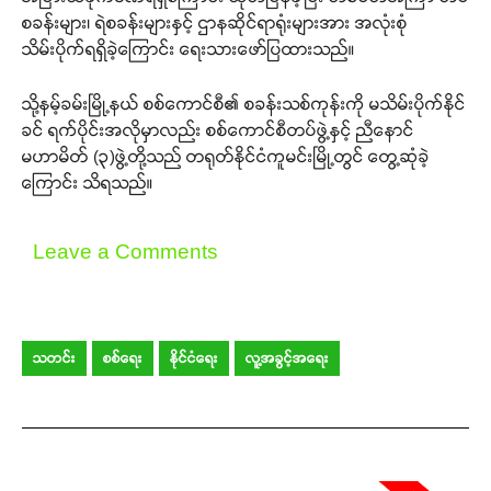
စခန်းများ၊ ရဲစခန်းများနှင့် ဌာနဆိုင်ရာရုံးများအား အလုံးစုံ
သိမ်းပိုက်ရရှိခဲ့ကြောင်း ရေးသားဖော်ပြထားသည်။
သို့နမ့်ခမ်းမြို့နယ် စစ်ကောင်စီ၏ စခန်းသစ်ကုန်းကို မသိမ်းပိုက်နိုင်
ခင် ရက်ပိုင်းအလိုမှာလည်း စစ်ကောင်စီတပ်ဖွဲ့နှင့် ညီနောင်
မဟာမိတ် (၃)ဖွဲ့တို့သည် တရုတ်နိုင်ငံ​ကူမင်းမြို့တွင် တွေ့ဆုံခဲ့
ကြောင်း သိရသည်။
Leave a Comments
သတင်း
စစ်ရေး
နိုင်ငံရေး
လူ့အခွင့်အရေး