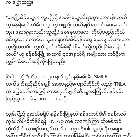
က ပြောသည်။
“တချို့အိမ်တွေက လူမရှိလို့ အခန်းတွေဝင်ရှာသွားတာပေါ့။ ဘယ်
သူ နေရဲမလဲ။အိမ်ကလူတွေ ပစ္စည်း သယ်ချင် တောင် ပေးမသယ်
ဘူး။ ဆေးရုံမှာလည်း သူတို့ပဲ နေနေတာလေ။ ကိုယ့်ပစ္စည်းကိုယ်
ဝင်ယူတာ တောင်မရဘူး။ နောက်အိပ်ခန်းတွေ သော့ဖျက်ထားတာ၊
သူတို့သတင်းတွေကို ဖွရင် အိမ်မီးရှို့ပစ်မယ်လို့လည်း ခြိမ်းခြောက်
တယ်” ဟု နမ့်ခမ်းမြို့ အသက် ၄၀အရွယ်ရှိ အမျိုးသား တစ်ဦးက
သျှမ်းသံတော်ဆင့်ကိုပြောသည်။
ပြီးခဲ့သည့် ဒီဇင်ဘာလ ၂၁ ရက်တွင် နမ့်ခမ်းမြို့ SMILE
လက်ဖက်ရည်ဆိုင်ရှေ့ရှိ အာဇာနည်ကျောင်တိုင်ကို လည်း TNLA
က မြေကော်ကားဖြင့် လာ‌ရောက်ဖျက်ဆီးသွားကြောင်း နမ့်ခမ်း
ပြည်သူဒေသခံများက ပြောသည်။
သျှမ်းပြည် မူဆယ်ခရိုင် နမ့်ခမ်းမြို့နယ် စစ်ကောင်စီ၏ စခန်းသစ်
ကုန်း သိမ်းပိုက်နိုင်ရန် TNLA မှ တစ် လကျော်ကြာ ထိုးစစ်ဆင်
တိုက်ခိုက် လာစဉ်အတွင်း တပ်သား ၅၀ နီးပါးကျဆုံးပြီး အများ
အပြားထိခိုက်ဒဏ်ရရှိကြောင်း ထုတ်ပြန်ခဲ့ပြီး တစ်ပတ်အကြာ တပ်