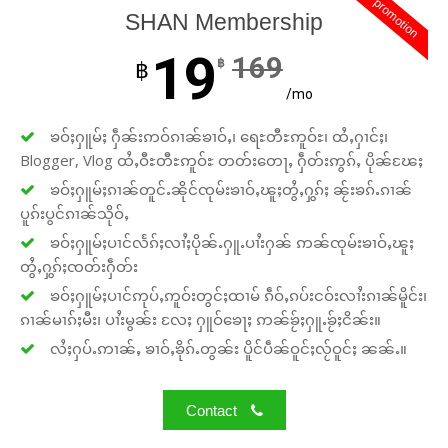
promotion
SHAN Membership
19
169
฿
฿
/mo
ၶဝ်ႈႁူမ်ႈ ႁဵၼ်းဢဝ်ၵၢၼ်ၶၢဝ်ႇ၊ ရေႊတီႊဢူဝ်ႊ၊ ထႆႇႁၢင်ႈ၊
Blogger, Vlog ထႆႇဝီႊတီႊဢူဝ်ႊ တတ်းတေႃႇ ႁဵတ်းဢွၵ်ႇ ပိုၼ်ၽႄႈ
ၶဝ်ႈႁူမ်ႈၵၢၼ်တူင်ႉၼိုင်ၸုမ်းၶၢဝ်ႇၽူႈတွႆႇႁွၵ်ႈ ၼႂ်းၶၵ်ႉၵၢၼ်
ပူၵ်းပွင်ၵၢၼ်သိုဝ်ႇ
ၶဝ်ႈႁူမ်ႈပၢင်လႅၵ်ႈလၢႆႈပိုၼ်ႉႁူႉပၢႆးႁၼ် ဢၼ်ၸုမ်းၶၢဝ်ႇၽူႈ
တွႆႇႁွၵ်ႈၸတ်းႁဵတ်း
ၶဝ်ႈႁူမ်ႈပၢင်ဢုပ်ႇဢူဝ်းတွင်ႈထၢမ် ၵဵဝ်ႇၵပ်းငဝ်းလၢႆးၵၢၼ်မိူင်း၊
ၵၢၼ်မၢၵ်ႈမီး၊ ပၢႆးမွၼ်း လႄႈ ႁူဝ်ၶေႃႈ ဢၼ်ၶႂ်ႈႁူႉၶႂ်ႈငိၼ်း။
လႆႈႁပ်ႉဢၢၼ်ႇ ၶၢဝ်ႇၶိုၵ်ႉတွၼ်း ပိူင်ပဵၼ်ဝူင်ႈလႂ်ဝူင်ႈ ၼၼ်ႉ။
Contact