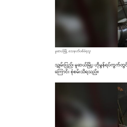
မူဆယ်မြို့ သေနတ်ပစ်ခံရသူ
သျှမ်းပြည်၊ မူဆယ်မြို့၊ ဟိုမွန်ရပ်ကွ
ကြောင်း စုံစမ်းသိရသည်။