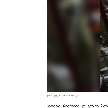
မူဆယ်မြို့ သေနတ်ပစ်ခံရသူ
ယမန်နေ့( နိုဝင်ဘာလ ၂၈) ရက် ည ၆ နာရီဲခ