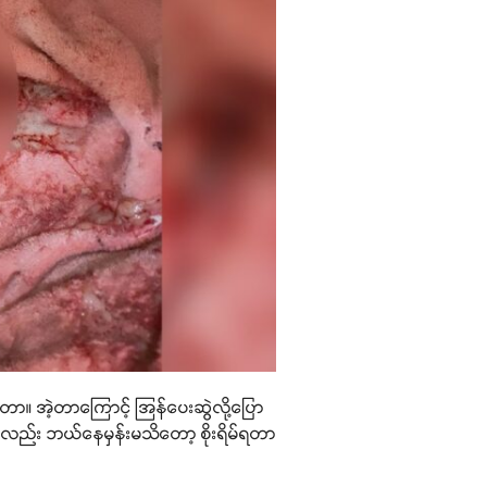
းတာ။ အဲ့တာကြောင့် အြန်ပေးဆွဲလို့ပြော
လည်း ဘယ်နေမှန်းမသိတော့ စိုးရိမ်ရတာ