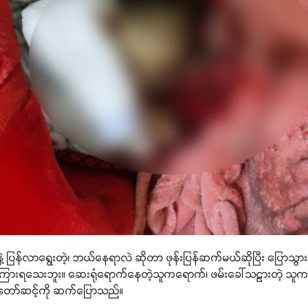
ံနဲ့ ပြန်လာရွေးတဲ့၊ ဘယ်နေရာလဲ ဆိုတာ ဖုန်းပြန်ဆက်မယ်ဆိုပြီး ပြောသွာ
ှမကြားရသေးဘူး။ ဆေးရုံရောက်နေတဲ့သူကရောက်၊ ဖမ်းခေါ်သဠားတဲ့ သူက
သံတော်ဆင့်ကို ဆက်ပြောသည်။