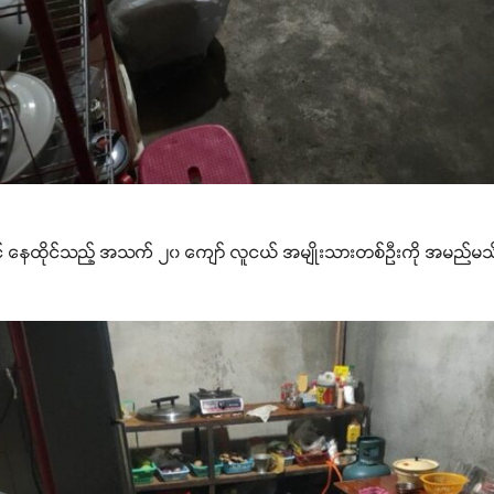
က်တွင် နေထိုင်သည့် အသက် ၂၀ ကျော် လူငယ် အမျိုးသားတစ်ဦးကို အမည်မသိ 