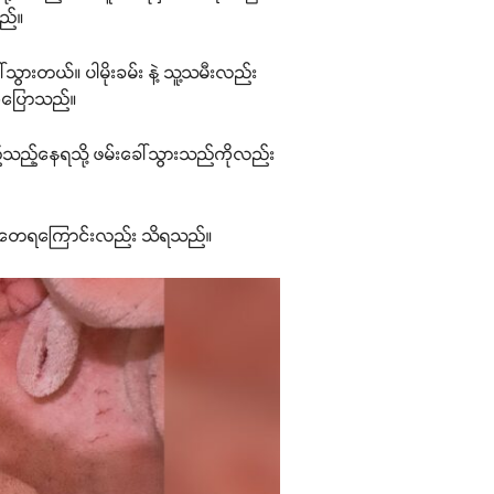
သည်။
်သွားတယ်။ ပါမိုးခမ်း နဲ့ သူ့သမီးလည်း
ိုပြောသည်။
်သည့်နေရသို့ ဖမ်းခေါ်သွားသည်ကိုလည်း
 ခံယူတေရကြောင်းလည်း သိရသည်။