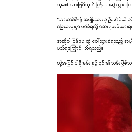
သူမ​၏ သားဖြစ်သူကို ပြန်ပေးဆွဲ သွားကြ
“ကားတစ်စီးနဲ့ အမျိုးသား ၃ ဦး အိမ်ထဲ ဝင
ခြေသလုံးမှာ ပစ်ခံရလို့ ဆေးရုံတင်ထား
အဆိုပါ ပြန်ပေးဆွဲ ခေါ်သွားခံရသည့် 
မသိရကြောင်း သိရသည်။
ထို့အပြင် ပါမိုးခမ်း နှင့် ၎င်း​၏ သ