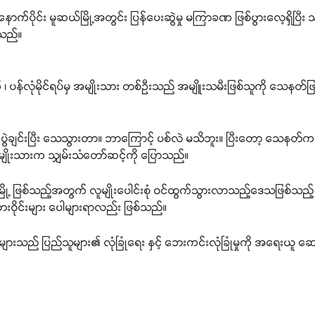
 နောက်ပိုင်း မူဆယ်မြို့အတွင်း ပြန်ပေးဆွဲမှု မကြာခဏ ဖြစ်ပွားလေ့ရှိပ
ရသည်။
 ၊ ပန်လုံမိုင်ရပ်မှ အမျိုးသား တစ်ဦးသည် အမျိူးသမီးဖြစ်သူကို သေနတ်ဖြင့
ွဲချင်းပြီး သေသွားတာ။ ဘာကြောင့် ပစ်လဲ မသိဘူး။ ပြီးတော့ သေနတ
 အမျိုးသားက သျှမ်းသံတော်ဆင့်ကို ပြောသည်။
ြို့ ဖြစ်သည့်အတွက် လူမျိုးပေါင်းစုံ ဝင်ထွက်သွားလာသည့်ဒေသဖြစ်သည့်
ားဝိုင်းများ ပေါများရာလည်း ဖြစ်သည်။
းသည် ပြည်သူများ​၏ လုံခြုံရေး နှင့် ဘေးကင်းလုံခြုံမှုကို အရေးယူ ဆ