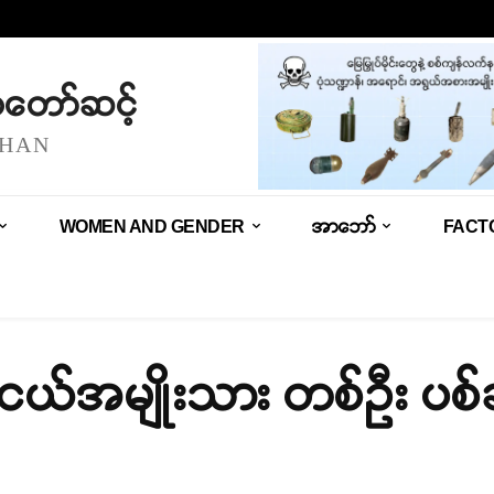
သံတော်ဆင့်
SHAN
WOMEN AND GENDER
အာဘော်
FACT
လူငယ်အမျိုးသား တစ်ဦး ပစ်ခ