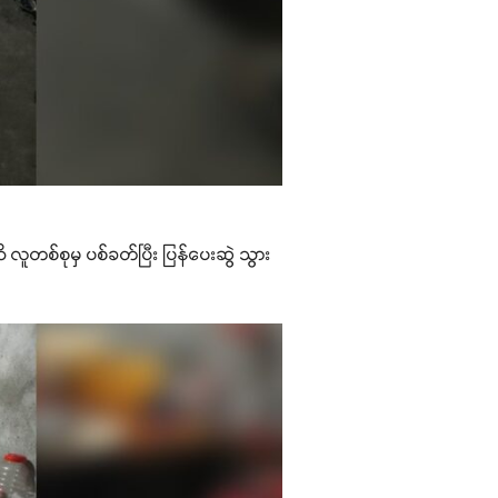
လူတစ်စုမှ ပစ်ခတ်ပြီး ပြန်ပေးဆွဲ သွား