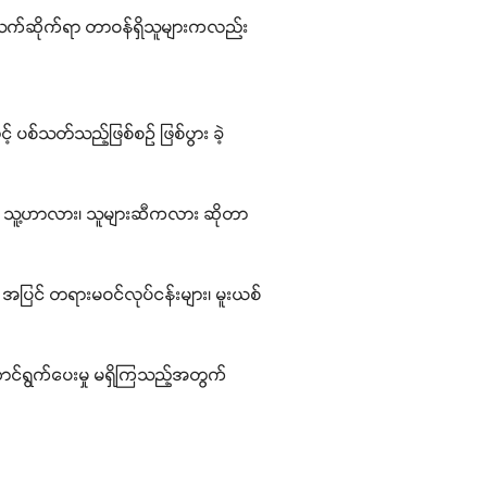
ြီး သက်ဆိုက်ရာ တာဝန်ရှိသူများကလည်း
် ပစ်သတ်သည့်ဖြစ်စဉ် ဖြစ်ပွား ခဲ့
်က သူ့ဟာလား၊ သူများဆီကလား ဆိုတာ
 အပြင် တရားမဝင်လုပ်ငန်းများ၊ မူးယစ်
ောင်ရွက်ပေးမှု မရှိကြသည့်အတွက်