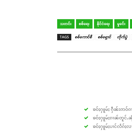
သတင်း
စစ်ရေး
နိုင်ငံရေး
မှုခင်း
TAGS
စစ်ကောင်စီ
စစ်ရှောင်
တိုက်ပွဲ
ၶဝ်ႈႁူမ်ႈ ႁဵၼ်းဢဝ်ၵၢ
ၶဝ်ႈႁူမ်ႈၵၢၼ်တူင်ႉၼိုင
ၶဝ်ႈႁူမ်ႈပၢင်လႅၵ်ႈလၢ