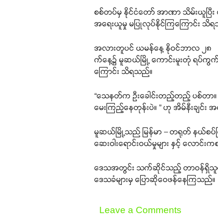
စစ်တပ်မှ နိုင်ငံတော် အာဏာ သိမ်းယူပြီး
အရေးယူမှု မပြုလုပ်နိုင်ကြကြောင်း သိ
အလားတူပင် ယမန်နေ့ နိုဝင်ဘာလ ၂၈
က်နေ့၌ မူဆယ်မြို့ ကောင်းမူးတုံ ရပ်ကွက်
ကြောင်း သိရသည်။
“သေနတ်က ဦးခေါင်းတည့်တည့် ပစ်တာ။ ပ
မေးကြည့်နေတုန်းပဲ။ ” ဟု အိမ်နီးချင်း
မူဆယ်မြို့သည် မြန်မာ – တရုတ် နယ်စပ်မ
ဆေးဝါးရောင်းဝယ်မှုများ နှင့် လောင်းကစ
ဒေသအတွင်း သက်ဆိုင်သည့် တာဝန်ရှိသူမျာ
ဒေသခံများမှ ပြောဆိုဝေဖန်နေကြသည်။
Leave a Comments