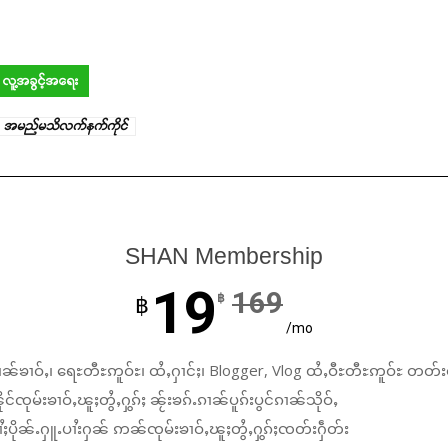
လူ့အခွင့်အရေး
အမည်မသိလက်နက်ကိုင်
SHAN Membership
19
169
฿
฿
/mo
ၼ်ၶၢဝ်ႇ၊ ရေႊတီႊဢူဝ်ႊ၊ ထႆႇႁၢင်ႈ၊ Blogger, Vlog ထႆႇဝီႊတီႊဢူဝ်ႊ တတ်း
်ၸုမ်းၶၢဝ်ႇၽူႈတွႆႇႁွၵ်ႈ ၼႂ်းၶၵ်ႉၵၢၼ်ပူၵ်းပွင်ၵၢၼ်သိုဝ်ႇ
ႆႈပိုၼ်ႉႁူႉပၢႆးႁၼ် ဢၼ်ၸုမ်းၶၢဝ်ႇၽူႈတွႆႇႁွၵ်ႈၸတ်းႁဵတ်း