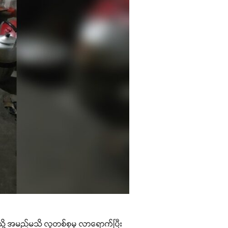
မ်သို့ အမည်မသိ လူတစ်စုမှ လာရောက်ပြီး