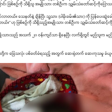
ောင်း ဖြစ်စဉ်ကို သိရှိသူ အမျိုးသား တစ်ဦးက သျှမ်းသံတော်ဆင့်ကိုပြော
်လာတယ်။ သေနတ်နဲ့ ချိန်ပြီး သူ့သား (ပါမိုးခမ်း​၏သား) ကို ပြန်ပေးဆွဲခေါ
ရတယ်။” ဟု ဖြစ်စဉ်ကို သိရှိသည့်အမျိုးသား တစ်ဦးက သျှမ်းသံတော်ဆင့်က
အမျိုးသားသည် အသက် ၂၀ ဝန်းကျင်သာ ရှိနေပြီး လက်ရှိတွင် မည်သူက မည
မီးဖြစ်သူတို့က ခြေသလုံး ပစ်ခတ်ခံရသည့် အတွက် ဆေးရုံတက် ဆေးကုသမှု