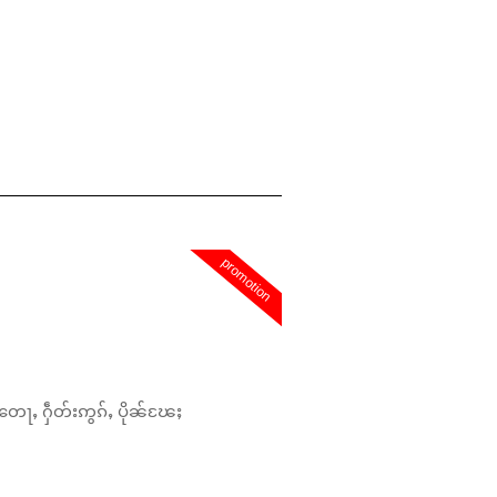
promotion
တေႃႇ ႁဵတ်းဢွၵ်ႇ ပိုၼ်ၽႄႈ