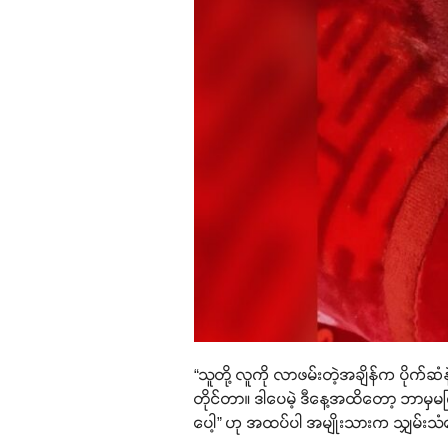
“သူတို့ လူကို လာဖမ်းတဲ့အချိန်က ပိုက်ဆ
တိုင်တာ။ ဒါပေမဲ့ ဒီနေ့အထိတော့ ဘာမ
ပေါ့” ဟု အထပ်ပါ အမျိုးသားက သျှမ်း