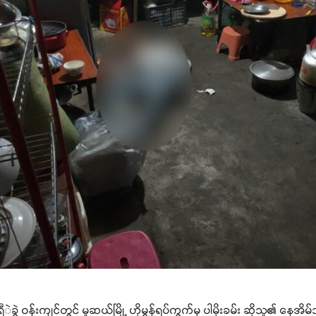
ွဲ ဝန်းကျင်တွင် မူဆယ်မြို့ ဟိုမွန်ရပ်ကွက်မှ ပါမိုးခမ်း ဆိုသူ​၏ နေအိ