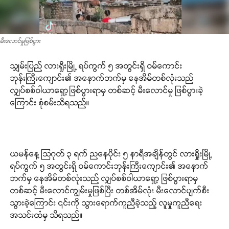
မီးလောင်မှုဖြစ်ပွား
သျှမ်းပြည် လားရှိုးမြို့ ရပ်ကွက် ၅ အတွင်းရှိ ဝမ်ကောင်း
ဘုန်းကြီးကျောင်း၏ အနောက်ဘက်မှ နေအိမ်တစ်လုံးသည်
လျှပ်စစ်ဝါယာရှော့ဖြစ်ပွားရာမှ တစ်ဆင့် မီးလောင်မှု ဖြစ်ပွားခဲ့
ကြောင်း စုံစမ်းသိရသည်။
.
ယမန်နေ့ သြဂုတ် ၃ ရက် ညနေပိုင်း ၅ နာရီအချိန်တွင် လားရှိုးမြို့
ရပ်ကွက် ၅ အတွင်းရှိ ဝမ်ကောင်းဘုန်းကြီးကျောင်း၏ အနောက်
ဘက်မှ နေအိမ်တစ်လုံးသည် လျှပ်စစ်ဝါယာရှော့ ဖြစ်ပွားရာမှ
တစ်ဆင့် မီးလောင်ကျွမ်းမှုဖြစ်ပြီး တစ်အိမ်လုံး မီးလောင်ပျက်စီး
သွားခဲ့ကြောင်း ၎င်းကို သွားရောက်ကူညီခဲ့သည့် လူမှုကူညီရေး
အသင်းထံမှ သိရသည်။