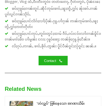
Blogger, Vlog ထႆႇဝီႊတီႊဢူဝ်ႊ တတ်းတေႃႇ ႁဵတ်းဢွၵ်ႇ ပိုၼ်ၽႄႈ
ၶဝ်ႈႁူမ်ႈၵၢၼ်တူင်ႉၼိုင်ၸုမ်းၶၢဝ်ႇၽူႈတွႆႇႁွၵ်ႈ ၼႂ်းၶၵ်ႉၵၢၼ်
ပူၵ်းပွင်ၵၢၼ်သိုဝ်ႇ
ၶဝ်ႈႁူမ်ႈပၢင်လႅၵ်ႈလၢႆႈပိုၼ်ႉႁူႉပၢႆးႁၼ် ဢၼ်ၸုမ်းၶၢဝ်ႇၽူႈ
တွႆႇႁွၵ်ႈၸတ်းႁဵတ်း
ၶဝ်ႈႁူမ်ႈပၢင်ဢုပ်ႇဢူဝ်းတွင်ႈထၢမ် ၵဵဝ်ႇၵပ်းငဝ်းလၢႆးၵၢၼ်မိူင်း၊
ၵၢၼ်မၢၵ်ႈမီး၊ ပၢႆးမွၼ်း လႄႈ ႁူဝ်ၶေႃႈ ဢၼ်ၶႂ်ႈႁူႉၶႂ်ႈငိၼ်း။
လႆႈႁပ်ႉဢၢၼ်ႇ ၶၢဝ်ႇၶိုၵ်ႉတွၼ်း ပိူင်ပဵၼ်ဝူင်ႈလႂ်ဝူင်ႈ ၼၼ်ႉ။
Contact
Related News
“တံလျှပ်” ဖြစ်နေသော အာဏာသိမ်း