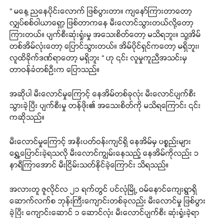
“ မနေ့ ညနေပိုင်းလောက် ဖြစ်ပွားတာ။ ကျနော်ကြားတာတော့
လျှပ်စစ်ဝါယာရှော့ ဖြစ်တာကနေ မီးလောင်သွားတယ်လို့တော့
ကြားတယ်။ ပျက်စီးဆုံးရှုံးမှု အသေးစိတ်တော့ မသိရဘူး။ သူ့အိမ်
တစ်အိမ်လုံးတော့ ပြောင်သွားတယ်။ အိမ်ပိုင်ရှင်ကတော့ မရှိဘူး၊
လူထိခိုက်ဒဏ်ရာတော့ မရှိဘူး “ ဟု ၎င်း လူမှုကူညီအသင်းမှ
တာဝန်ခံတစ်ဦးက ပြောသည်။
အဆိုပါ မီးလောင်မှုကြောင့် နေအိမ်တစ်ခုလုံး မီးလောင်ပျက်စီး
သွားခဲ့ပြီး ပျက်စီးမှု တန်ဖိုး၏ အသေးစိတ်ကို မသိရကြောင်း ၎င်း
ကဆိုသည်။
မီးလောင်မှုကြောင့် အနီးပတ်ဝန်းကျင်ရှိ နေအိမ်မှ ပစ္စည်းများ
ရွှေ့ပြောင်းခဲ့ရသလို မီးလောင်ကျွမ်းနေသည့် နေအိမ်ကိုလည်း ၁
နာရီကြာအောင် မီးငြိမ်းသတ်နိုင်ခဲ့ကြောင်း သိရသည်။
အလားတူ ဇူလိုင်လ ၂၁ ရက်တွင် ပင်လုံမြို့ ဝမ်နောင်ကျေးရွာရှိ
ဆောက်လက်စ ဘုန်းကြီးကျောင်းတစ်ခုလည်း မီးလောင်မှု ဖြစ်ပွား
ခဲ့ပြီး ကျောင်းဆောင် ၁ ဆောင်လုံး မီးလောင်ပျက်စီး ဆုံးရှုံးခဲ့ရာ