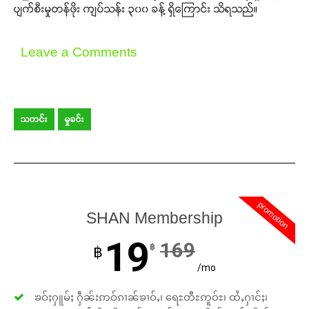
ပျက်စီးမှုတန်ဖိုး ကျပ်သန်း ၃၀၀ ခန့် ရှိကြောင်း သိရသည်။
Leave a Comments
သတင်း
မှုခင်း
promotion
SHAN Membership
19
169
฿
฿
/mo
ၶဝ်ႈႁူမ်ႈ ႁဵၼ်းဢဝ်ၵၢၼ်ၶၢဝ်ႇ၊ ရေႊတီႊဢူဝ်ႊ၊ ထႆႇႁၢင်ႈ၊