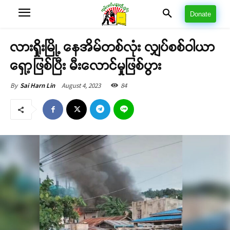
Donate
လားရှိုးမြို့ နေအိမ်တစ်လုံး လျှပ်စစ်ဝါယာ
ရှော့ဖြစ်ပြီး မီးလောင်မှုဖြစ်ပွား
August 4, 2023
84
By
Sai Harn Lin