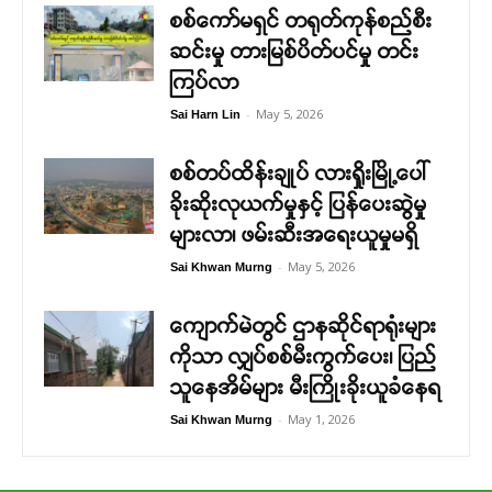
စစ်ကော်မရှင် တရုတ်ကုန်စည်စီး
ဆင်းမှု တားမြစ်ပိတ်ပင်မှု တင်း
ကြပ်လာ
-
May 5, 2026
Sai Harn Lin
စစ်တပ်ထိန်းချုပ် လားရှိုးမြို့ပေါ်
ခိုးဆိုးလုယက်မှုနှင့် ပြန်ပေးဆွဲမှု
များလာ၊ ဖမ်းဆီးအရေးယူမှုမရှိ
-
May 5, 2026
Sai Khwan Murng
ကျောက်မဲတွင် ဌာနဆိုင်ရာရုံးများ
ကိုသာ လျှပ်စစ်မီးကွက်ပေး၊ ပြည်
သူနေအိမ်များ မီးကြိုးခိုးယူခံနေရ
-
May 1, 2026
Sai Khwan Murng