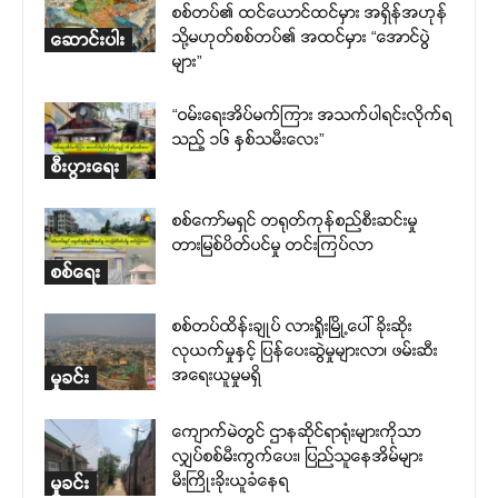
စစ်တပ်၏ ထင်ယောင်ထင်မှား အရှိန်အဟုန်
သို့မဟုတ်စစ်တပ်၏ အထင်မှား “အောင်ပွဲ
ဆောင်းပါး
များ”
“ဝမ်းရေးအိပ်မက်ကြား အသက်ပါရင်းလိုက်ရ
သည့် ၁၆ နှစ်သမီးလေး”
စီးပွားရေး
စစ်ကော်မရှင် တရုတ်ကုန်စည်စီးဆင်းမှု
တားမြစ်ပိတ်ပင်မှု တင်းကြပ်လာ
စစ်ရေး
စစ်တပ်ထိန်းချုပ် လားရှိုးမြို့ပေါ် ခိုးဆိုး
လုယက်မှုနှင့် ပြန်ပေးဆွဲမှုများလာ၊ ဖမ်းဆီး
အရေးယူမှုမရှိ
မှုခင်း
ကျောက်မဲတွင် ဌာနဆိုင်ရာရုံးများကိုသာ
လျှပ်စစ်မီးကွက်ပေး၊ ပြည်သူနေအိမ်များ
မီးကြိုးခိုးယူခံနေရ
မှုခင်း