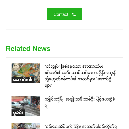
Contact
Related News
“တံလျှပ်” ဖြစ်နေသော အာဏာသိမ်း
စစ်တပ်၏ ထင်ယောင်ထင်မှား အရှိန်အဟုန်
သို့မဟုတ်စစ်တပ်၏ အထင်မှား “အောင်ပွဲ
ဆောင်းပါး
များ”
ကျိုင်းတုံမြို့ အမျိုးသမီးတစ်ဦး ပြန်ပေးဆွဲခံ
ရ
မှုခင်း
“ဝမ်းရေးအိပ်မက်ကြား အသက်ပါရင်းလိုက်ရ