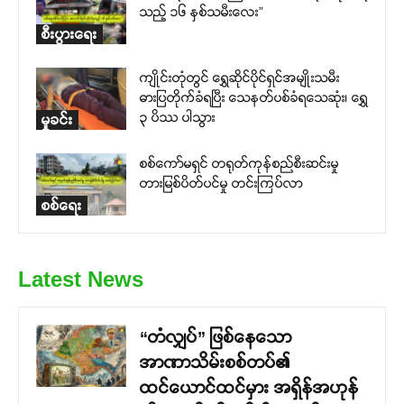
သည့် ၁၆ နှစ်သမီးလေး”
စီးပွားရေး
ကျိုင်းတုံတွင် ရွှေဆိုင်ပိုင်ရှင်အမျိုးသမီး
ဓားပြတိုက်ခံရပြီး သေနတ်ပစ်ခံရသေဆုံး၊ ရွှေ
၃ ပိဿ ပါသွား
မှုခင်း
စစ်ကော်မရှင် တရုတ်ကုန်စည်စီးဆင်းမှု
တားမြစ်ပိတ်ပင်မှု တင်းကြပ်လာ
စစ်ရေး
Latest News
“တံလျှပ်” ဖြစ်နေသော
အာဏာသိမ်းစစ်တပ်၏
ထင်ယောင်ထင်မှား အရှိန်အဟုန်