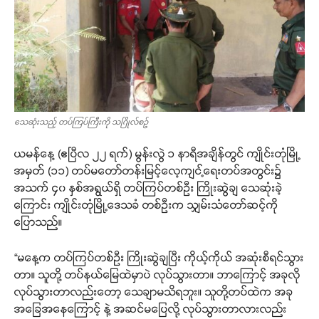
သေဆုံးသည့် တပ်ကြပ်ကြီးကို သဂြိုလ်စဥ်
ယမန်နေ့ (ဧပြီလ ၂၂ ရက်) မွန်းလွဲ ၁ နာရီအချိန်တွင် ကျိုင်းတုံမြို့
အမှတ် (၁၁) တပ်မတော်တန်းမြင့်လေ့ကျင့်ရေးတပ်အတွင်း၌
အသက် ၄၀ နှစ်အရွယ်ရှိ တပ်ကြပ်တစ်ဦး ကြိုးဆွဲချ သေဆုံးခဲ့
ကြောင်း ကျိုင်းတုံမြို့ဒေသခံ တစ်ဦးက သျှမ်းသံတော်ဆင့်ကို
ပြောသည်။
“မနေ့က တပ်ကြပ်တစ်ဦး ကြိုးဆွဲချပြီး ကိုယ့်ကိုယ် အဆုံးစီရင်သွား
တာ။ သူတို့ တပ်နယ်မြေထဲမှာပဲ လုပ်သွားတာ။ ဘာကြောင့် အခုလို
လုပ်သွားတာလည်းတော့ သေချာမသိရဘူး။ သူတို့တပ်ထဲက အခု
အခြေအနေကြောင့် နဲ့ အဆင်မပြေလို့ လုပ်သွားတာလားလည်း