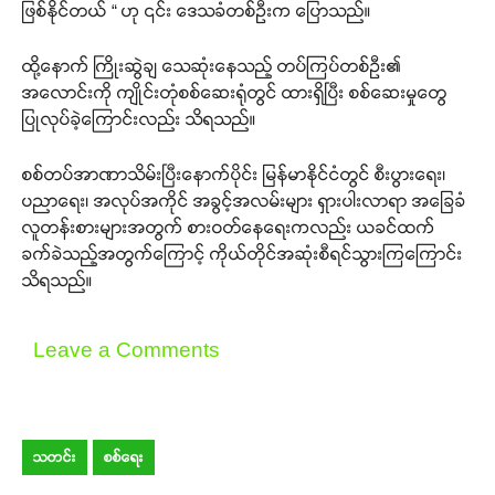
ဖြစ်နိုင်တယ် “ ဟု ၎င်း ဒေသခံတစ်ဦးက ပြောသည်။
ထို့နောက် ကြိုးဆွဲချ သေဆုံးနေသည့် တပ်ကြပ်တစ်ဦး၏
အလောင်းကို ကျိုင်းတုံစစ်ဆေးရုံတွင် ထားရှိပြီး စစ်ဆေးမှုတွေ
ပြုလုပ်ခဲ့ကြောင်းလည်း သိရသည်။
စစ်တပ်အာဏာသိမ်းပြီးနောက်ပိုင်း မြန်မာနိုင်ငံတွင် စီးပွားရေး၊
ပညာရေး၊ အလုပ်အကိုင် အခွင့်အလမ်းများ ရှားပါးလာရာ အခြေခံ
လူတန်းစားများအတွက် စားဝတ်နေရေးကလည်း ယခင်ထက်
ခက်ခဲသည့်အတွက်ကြောင့် ကိုယ်တိုင်အဆုံးစီရင်သွားကြကြောင်း
သိရသည်။
Leave a Comments
သတင်း
စစ်ရေး