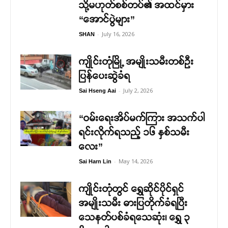
သို့မဟုတ်စစ်တပ်၏ အထင်မှား
“အောင်ပွဲများ”
-
July 16, 2026
SHAN
ကျိုင်းတုံမြို့ အမျိုးသမီးတစ်ဦး
ပြန်ပေးဆွဲခံရ
-
July 2, 2026
Sai Hseng Aai
“ဝမ်းရေးအိပ်မက်ကြား အသက်ပါ
ရင်းလိုက်ရသည့် ၁၆ နှစ်သမီး
လေး”
-
May 14, 2026
Sai Harn Lin
ကျိုင်းတုံတွင် ရွှေဆိုင်ပိုင်ရှင်
အမျိုးသမီး ဓားပြတိုက်ခံရပြီး
သေနတ်ပစ်ခံရသေဆုံး၊ ရွှေ ၃