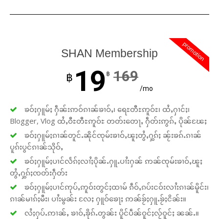
promotion
SHAN Membership
19
169
฿
฿
/mo
ၶဝ်ႈႁူမ်ႈ ႁဵၼ်းဢဝ်ၵၢၼ်ၶၢဝ်ႇ၊ ရေႊတီႊဢူဝ်ႊ၊ ထႆႇႁၢင်ႈ၊
Blogger, Vlog ထႆႇဝီႊတီႊဢူဝ်ႊ တတ်းတေႃႇ ႁဵတ်းဢွၵ်ႇ ပိုၼ်ၽႄႈ
ၶဝ်ႈႁူမ်ႈၵၢၼ်တူင်ႉၼိုင်ၸုမ်းၶၢဝ်ႇၽူႈတွႆႇႁွၵ်ႈ ၼႂ်းၶၵ်ႉၵၢၼ်
ပူၵ်းပွင်ၵၢၼ်သိုဝ်ႇ
ၶဝ်ႈႁူမ်ႈပၢင်လႅၵ်ႈလၢႆႈပိုၼ်ႉႁူႉပၢႆးႁၼ် ဢၼ်ၸုမ်းၶၢဝ်ႇၽူႈ
တွႆႇႁွၵ်ႈၸတ်းႁဵတ်း
ၶဝ်ႈႁူမ်ႈပၢင်ဢုပ်ႇဢူဝ်းတွင်ႈထၢမ် ၵဵဝ်ႇၵပ်းငဝ်းလၢႆးၵၢၼ်မိူင်း၊
ၵၢၼ်မၢၵ်ႈမီး၊ ပၢႆးမွၼ်း လႄႈ ႁူဝ်ၶေႃႈ ဢၼ်ၶႂ်ႈႁူႉၶႂ်ႈငိၼ်း။
လႆႈႁပ်ႉဢၢၼ်ႇ ၶၢဝ်ႇၶိုၵ်ႉတွၼ်း ပိူင်ပဵၼ်ဝူင်ႈလႂ်ဝူင်ႈ ၼၼ်ႉ။