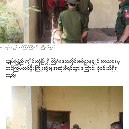
သေဆုံးသည့် တပ်ကြပ်ကြီးကို သဂြိုလ်စဥ်
သျှမ်းပြည် ကျိုင်းတုံမြို့ရှိ တြိဂံဒေသတိုင်းစစ်ဌာနချုပ် (တသခ) မှ
တပ်ကြပ်တစ်ဦး ကြိုးဆွဲချ အဆုံးစီရင်သွားကြောင်း စုံစမ်းသိရှိရ
သည်။