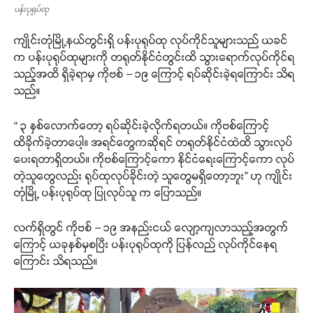
ပန်းပုရုပ်ထု
ကျိုင်းတုံမြို့နယ်တွင်းရှိ ပန်းပုရုပ်ထု လုပ်ကိုင်သူများသည် ယခင်
က ပန်းပုရုပ်ထုများကို တရုတ်နိုင်ငံတွင်းထိ သွားရောက်လုပ်ကိုင်ရ
သည့်အထိ ရှိခဲ့ရာမှ ကိုဗစ် – ၁၉ ကြောင့် ရပ်ဆိုင်းခဲ့ရကြောင်း သိရ
သည်။
“ ၃ နှစ်လောက်တော့ ရပ်ဆိုင်းခဲ့လိုက်ရတယ်။ ကိုဗစ်ကြောင့်
ထိခိုက်ခဲ့တာပေါ့။ အရင်တွေကဆိုရင် တရုတ်နိုင်ငံထဲထိ သွားလုပ်
ပေးရတာရှိတယ်။ ကိုဗစ်ကြောင့်ကော နိုင်ငံရေးကြောင့်ကော လုပ်
တဲ့သူတွေလည်း ရုပ်ထုလုပ်ခိုင်းတဲ့ သူတွေမရှိတော့ဘူး” ဟု ကျိုင်း
တုံမြို့ ပန်းပုရုပ်ထု ပြုလုပ်သူ က ပြောသည်။
လက်ရှိတွင် ကိုဗစ် – ၁၉ အနည်းငယ် လျော့ကျလာသည့်အတွက်
ကြောင့် ယခုနှစ်မှစပြီး ပန်းပုရုပ်ထုကို ပြန်လည် လုပ်ကိုင်နေရ
ကြောင်း သိရသည်။