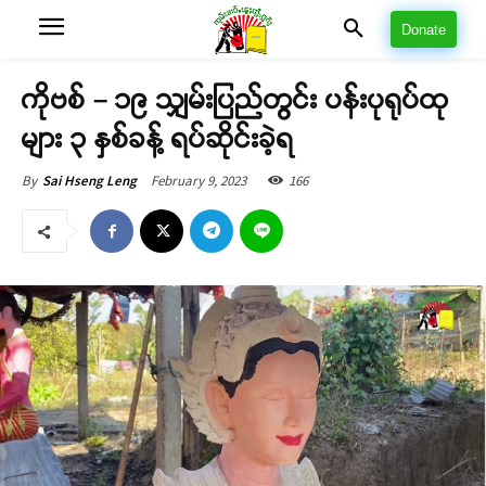
Donate
ကိုဗစ် – ၁၉ သျှမ်းပြည်တွင်း ပန်းပုရုပ်ထု
များ ၃ နှစ်ခန့် ရပ်ဆိုင်းခဲ့ရ
February 9, 2023
166
By
Sai Hseng Leng