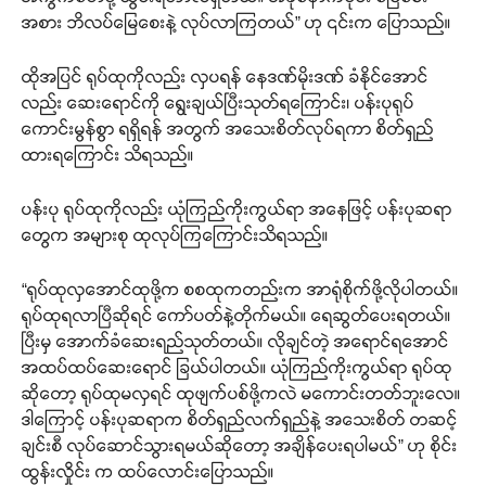
အစား ဘိလပ်မြေစေးနဲ့ လုပ်လာကြတယ်” ဟု ၎င်းက ပြောသည်။
ထိုအပြင် ရုပ်ထုကိုလည်း လှပရန် နေဒဏ်မိုးဒဏ် ခံနိုင်အောင်
လည်း ဆေးရောင်ကို ရွေးချယ်ပြီးသုတ်ရကြောင်း၊ ပန်းပုရုပ်
ကောင်းမွန်စွာ ရရှိရန် အတွက် အသေးစိတ်လုပ်ရကာ စိတ်ရှည်
ထားရကြောင်း သိရသည်။
ပန်းပု ရုပ်ထုကိုလည်း ယုံကြည်ကိုးကွယ်ရာ အနေဖြင့် ပန်းပုဆရာ
တွေက အများစု ထုလုပ်ကြကြောင်းသိရသည်။
“ရုပ်ထုလှအောင်ထုဖို့က စစထုကတည်းက အာရုံစိုက်ဖို့လိုပါတယ်။
ရုပ်ထုရလာပြီဆိုရင် ကော်ပတ်နဲ့တိုက်မယ်။ ရေဆွတ်ပေးရတယ်။
ပြီးမှ အောက်ခံဆေးရည်သုတ်တယ်။ လိုချင်တဲ့ အရောင်ရအောင်
အထပ်ထပ်ဆေးရောင် ခြယ်ပါတယ်။ ယုံကြည်ကိုးကွယ်ရာ ရုပ်ထု
ဆိုတော့ ရုပ်ထုမလှရင် ထုဖျက်ပစ်ဖို့ကလဲ မကောင်းတတ်ဘူးလေ။
ဒါကြောင့် ပန်းပုဆရာက စိတ်ရှည်လက်ရှည်နဲ့ အသေးစိတ် တဆင့်
ချင်းစီ လုပ်ဆောင်သွားရမယ်ဆိုတော့ အချိန်ပေးရပါမယ်” ဟု စိုင်း
ထွန်းလှိုင်း က ထပ်လောင်းပြောသည်။