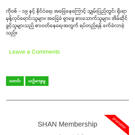
ကိုဗစ် – ၁၉ နှင့် နိုင်ငံရေး အခြေနေကြောင့် သျှမ်းပြည်တွင်း ရိုးရာ
မုန့်လုပ်ရောင်းသူများ၊ အခြေခံ ရှာဖွေ စားသောက်သူများ၊ အိမ်ဆိုင်
ဖွင့်သူများသည် စားဝတ်နေရေးအတွက် ရပ်တည်ရန် ခက်ခဲလာခဲ့
သည်။
Leave a Comments
သတင်း
ယဉ်ကျေးမှု
promotion
SHAN Membership