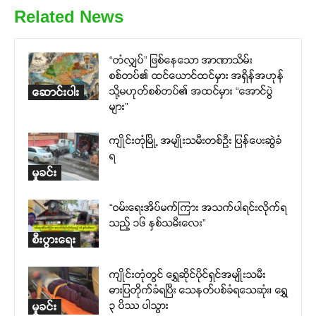
Related News
“တံလျှပ်” ဖြစ်နေသော အာဏာသိမ်း
စစ်တပ်၏ ထင်ယောင်ထင်မှား အရှိန်အဟုန်
သို့မဟုတ်စစ်တပ်၏ အထင်မှား “အောင်ပွဲ
ဆောင်းပါး
များ”
ကျိုင်းတုံမြို့ အမျိုးသမီးတစ်ဦး ပြန်ပေးဆွဲခံ
ရ
မှုခင်း
“ဝမ်းရေးအိပ်မက်ကြား အသက်ပါရင်းလိုက်ရ
သည့် ၁၆ နှစ်သမီးလေး”
စီးပွားရေး
ကျိုင်းတုံတွင် ရွှေဆိုင်ပိုင်ရှင်အမျိုးသမီး
ဓားပြတိုက်ခံရပြီး သေနတ်ပစ်ခံရသေဆုံး၊ ရွှေ
၃ ပိဿ ပါသွား
မှုခင်း