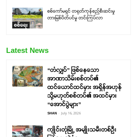
စစ်ကော်မရှင် တရုတ်ကုန်စည်စီးဆင်းမှု
တားမြစ်ပိတ်ပင်မှု တင်းကြပ်လာ
စစ်ရေး
Latest News
“တံလျှပ်” ဖြစ်နေသော
အာဏာသိမ်းစစ်တပ်၏
ထင်ယောင်ထင်မှား အရှိန်အဟုန်
သို့မဟုတ်စစ်တပ်၏ အထင်မှား
“အောင်ပွဲများ”
-
July 16, 2026
SHAN
ကျိုင်းတုံမြို့ အမျိုးသမီးတစ်ဦး