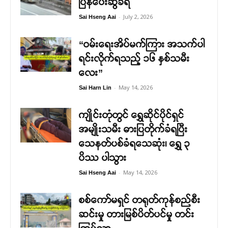
ပြန်ပေးဆွဲခံရ
-
July 2, 2026
Sai Hseng Aai
“ဝမ်းရေးအိပ်မက်ကြား အသက်ပါ
ရင်းလိုက်ရသည့် ၁၆ နှစ်သမီး
လေး”
-
May 14, 2026
Sai Harn Lin
ကျိုင်းတုံတွင် ရွှေဆိုင်ပိုင်ရှင်
အမျိုးသမီး ဓားပြတိုက်ခံရပြီး
သေနတ်ပစ်ခံရသေဆုံး၊ ရွှေ ၃
ပိဿ ပါသွား
-
May 14, 2026
Sai Hseng Aai
စစ်ကော်မရှင် တရုတ်ကုန်စည်စီး
ဆင်းမှု တားမြစ်ပိတ်ပင်မှု တင်း