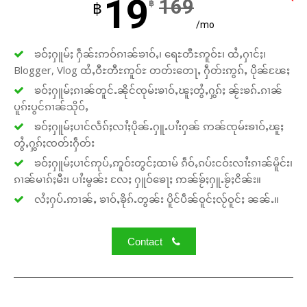
19
169
฿
฿
/mo
ၶဝ်ႈႁူမ်ႈ ႁဵၼ်းဢဝ်ၵၢၼ်ၶၢဝ်ႇ၊ ရေႊတီႊဢူဝ်ႊ၊ ထႆႇႁၢင်ႈ၊
Blogger, Vlog ထႆႇဝီႊတီႊဢူဝ်ႊ တတ်းတေႃႇ ႁဵတ်းဢွၵ်ႇ ပိုၼ်ၽႄႈ
ၶဝ်ႈႁူမ်ႈၵၢၼ်တူင်ႉၼိုင်ၸုမ်းၶၢဝ်ႇၽူႈတွႆႇႁွၵ်ႈ ၼႂ်းၶၵ်ႉၵၢၼ်
ပူၵ်းပွင်ၵၢၼ်သိုဝ်ႇ
ၶဝ်ႈႁူမ်ႈပၢင်လႅၵ်ႈလၢႆႈပိုၼ်ႉႁူႉပၢႆးႁၼ် ဢၼ်ၸုမ်းၶၢဝ်ႇၽူႈ
တွႆႇႁွၵ်ႈၸတ်းႁဵတ်း
ၶဝ်ႈႁူမ်ႈပၢင်ဢုပ်ႇဢူဝ်းတွင်ႈထၢမ် ၵဵဝ်ႇၵပ်းငဝ်းလၢႆးၵၢၼ်မိူင်း၊
ၵၢၼ်မၢၵ်ႈမီး၊ ပၢႆးမွၼ်း လႄႈ ႁူဝ်ၶေႃႈ ဢၼ်ၶႂ်ႈႁူႉၶႂ်ႈငိၼ်း။
လႆႈႁပ်ႉဢၢၼ်ႇ ၶၢဝ်ႇၶိုၵ်ႉတွၼ်း ပိူင်ပဵၼ်ဝူင်ႈလႂ်ဝူင်ႈ ၼၼ်ႉ။
Contact