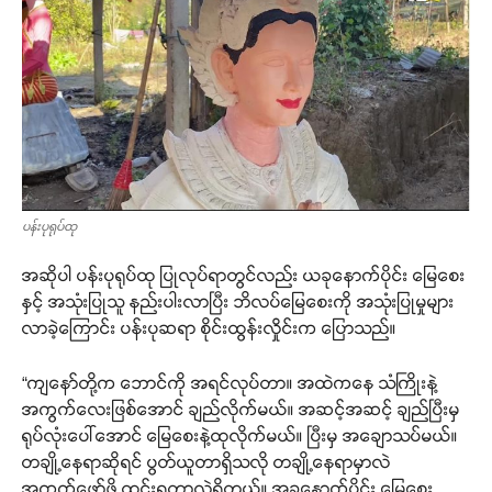
ပန်းပုရုပ်ထု
အဆိုပါ ပန်းပုရုပ်ထု ပြုလုပ်ရာတွင်လည်း ယခုနောက်ပိုင်း မြေစေး
နှင့် အသုံးပြုသူ နည်းပါးလာပြီး ဘိလပ်မြေစေးကို အသုံးပြုမှုများ
လာခဲ့ကြောင်း ပန်းပုဆရာ စိုင်းထွန်းလှိုင်းက ပြောသည်။
“ကျနော်တို့က ဘောင်ကို အရင်လုပ်တာ။ အထဲကနေ သံကြိုးနဲ့
အကွက်လေးဖြစ်အောင် ချည်လိုက်မယ်။ အဆင့်အဆင့် ချည်ပြီးမှ
ရုပ်လုံးပေါ်အောင် မြေစေးနဲ့ထုလိုက်မယ်။ ပြီးမှ အချောသပ်မယ်။
တချို့နေရာဆိုရင် ပွတ်ယူတာရှိသလို တချို့နေရာမှာလဲ
အကွက်ဖော်ဖို့ ထွင်းရတာလဲရှိတယ်။ အခုနောက်ပိုင်း မြေစေး