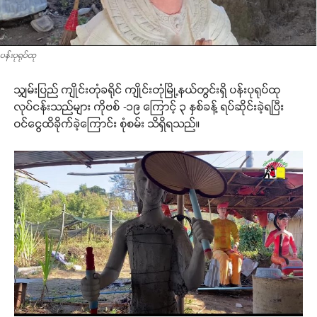
ပန်းပုရုပ်ထု
သျှမ်းပြည် ကျိုင်းတုံခရိုင် ကျိုင်းတုံမြို့နယ်တွင်းရှိ ပန်းပုရုပ်ထု
လုပ်ငန်းသည်များ ကိုဗစ် -၁၉ ကြောင့် ၃ နှစ်ခန့် ရပ်ဆိုင်းခဲ့ရပြီး
ဝင်ငွေထိခိုက်ခဲ့ကြောင်း စုံစမ်း သိရှိရသည်။