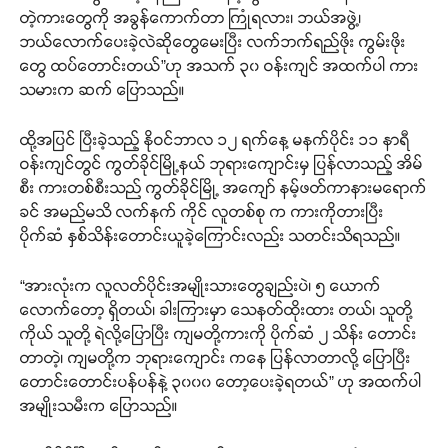
တဲ့ကားတွေကို အခွန်ကောက်တာ ကြုံရလား၊ ဘယ်အဖွဲ့၊
ဘယ်လောက်ပေးခဲ့လဲဆိုတွေမေးပြီး လက်ဘက်ရည်ဖိုး ကွမ်းဖိုး
တွေ ထပ်တောင်းတယ်”ဟု အသက် ၃၀ ဝန်းကျင် အထက်ပါ ကား
သမားက ဆက် ပြောသည်။
ထို့အပြင် ပြီးခဲ့သည့် နိုဝင်ဘာလ ၁၂ ရက်နေ့ မနက်ပိုင်း ၁၁ နာရီ
ဝန်းကျင်တွင် ကွတ်ခိုင်မြို့နယ် ဘုရားကျောင်းမှ ပြန်လာသည့် အိမ်
စီး ကားတစ်စီးသည် ကွတ်ခိုင်မြို့ အကျော် နမ့်ဖတ်ကာနားမရောက်
ခင် အမည်မသိ လက်နက် ကိုင် လူတစ်စု က ကားကိုတားပြီး
ပိုက်ဆံ နှစ်သိန်းတောင်းယူခဲ့ကြောင်းလည်း သတင်းသိရသည်။
“အားလုံးက လူလတ်ပိုင်းအမျိုးသားတွေချည်းပဲ၊ ၅ ယောက်
လောက်တော့ ရှိတယ်၊ ခါးကြားမှာ သေနတ်ထိုးထား တယ်၊ သူတို့
ကိုယ် သူတို့ ရဲလို့ပြောပြီး ကျမတို့ကားကို ပိုက်ဆံ ၂ သိန်း တောင်း
တာတဲ့၊ ကျမတို့က ဘုရားကျောင်း ကနေ ပြန်လာတာလို့ ပြောပြီး
တောင်းတောင်းပန်ပန်နဲ့ ၃၀၀၀ တော့ပေးခဲ့ရတယ်” ဟု အထက်ပါ
အမျိုးသမီးက ပြောသည်။