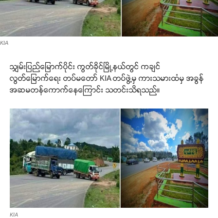
KIA
သျှမ်းပြည်မြောက်ပိုင်း ကွတ်ခိုင်မြို့နယ်တွင် ကချင်
လွတ်မြောက်ရေး တပ်မတော် KIA တပ်ဖွဲ့မှ ကားသမားထံမှ အခွန်
အဆမတန်ကောက်နေကြောင်း သတင်းသိရသည်။
KIA