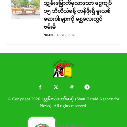
သျှမ်းမြောက်မှလာသော ငွေကျပ်
၁၅ ဘီလီယံခန့် တန်ဖိုးရှိ မူးယစ်
ဆေးဝါးများကို မန္တလေးတွင်
ဖမ်းမိ
-
April 9, 2026
SHAN
© Copyright 2026. သျှမ်းသံတော်ဆင့် (Shan Herald Agency for
News). All rights reserved.