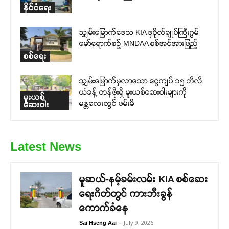
နိုင်ငံရေး
သျှမ်းမြောက်ဒေသ KIA ဒုဗိုလ်ချုပ်ကြီးဂွမ်
မော်ရောက်စဉ် MNDAA စစ်အင်အားဖြည့်
စစ်ရေး
သျှမ်းမြောက်မှလာသော ငွေကျပ် ၁၅ ဘီလီ
ယံခန့် တန်ဖိုးရှိ မူးယစ်ဆေးဝါးများကို
မူးယစ်
မန္တလေးတွင် ဖမ်းမိ
ဆေးဝါး
Latest News
မူဆယ်-နမ့်ခမ်းလမ်း KIA စစ်ဆေး
ရေးဂိတ်တွင် ကားဘီးခွန်
ကောက်ခံနေ
-
July 9, 2026
Sai Hseng Aai