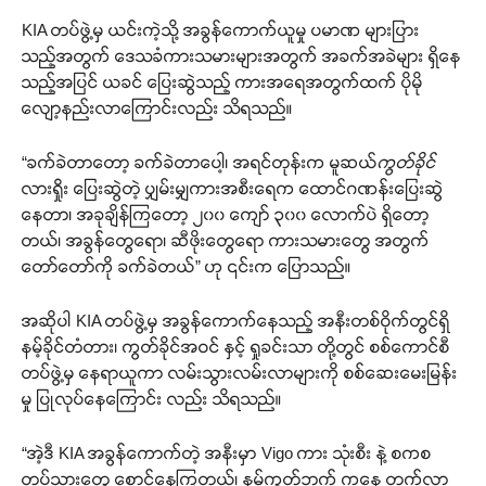
KIA တပ်ဖွဲ့မှ ယင်းကဲ့သို့ အခွန်ကောက်ယူမှု ပမာဏ များပြား
သည့်အတွက် ဒေသခံကားသမားများအတွက် အခက်အခဲများ ရှိနေ
သည့်အပြင် ယခင် ပြေးဆွဲသည့် ကားအရေအတွက်ထက် ပိုမို
လျော့နည်းလာကြောင်းလည်း သိရသည်။
“ခက်ခဲတာတော့ ခက်ခဲတာပေါ့၊ အရင်တုန်းက မူဆယ်
ကွတ်ခိုင်
လားရှိုး ပြေးဆွဲတဲ့ ပျှမ်းမျှကားအစီးရေက ထောင်ဂဏန်းပြေးဆွဲ
နေတာ၊ အခုချိန်ကြတော့ ၂၀၀ ကျော် ၃၀၀ လောက်ပဲ ရှိတော့
တယ်၊ အခွန်တွေရော၊ ဆီဖိုးတွေရော ကားသမားတွေ အတွက်
တော်တော်ကို ခက်ခဲတယ်” ဟု ၎င်းက ပြောသည်။
အဆိုပါ KIA တပ်ဖွဲ့မှ အခွန်ကောက်နေသည့် အနီးတစ်ဝိုက်တွင်ရှိ
နမ့်ခိုင်တံတား၊ ကွတ်ခိုင်အဝင် နှင့် ရှုခင်းသာ တို့တွင် စစ်ကောင်စီ
တပ်ဖွဲ့မှ နေရာယူကာ လမ်းသွားလမ်းလာများကို စစ်ဆေးမေးမြန်း
မှု ပြုလုပ်နေကြောင်း လည်း သိရသည်။
“အဲ့ဒီ KIA အခွန်ကောက်တဲ့ အနီးမှာ Vigo ကား သုံးစီး နဲ့ စကစ
တပ်သားတွေ စောင့်နေကြတယ်၊ နမ့်ကွတ်ဘက် ကနေ တက်လာ