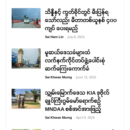
သိန္နီနှင့် ကွတ်ခိုင်တွင် မီးပြန်ရ
သော်လည်း မီတာတစ်ယူနစ် ၄၀၀
ကျပ် ပေးရမည်
-
July 8, 2026
Sai Harn Lin
မူဆယ်ဒေသခံများထံ
လက်နက်ကိုင်တပ်ဖွဲ့ပေါင်းစုံ
ဆက်ကြေးကောက်ခံ
-
June 12, 2026
Sai Khwan Murng
သျှမ်းမြောက်ဒေသ KIA ဒုဗိုလ်
ချုပ်ကြီးဂွမ်မော်ရောက်စဉ်
MNDAA စစ်အင်အားဖြည့်
-
April 9, 2026
Sai Khwan Murng