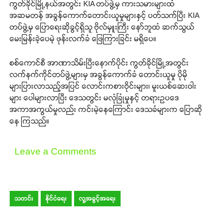
ကွတ်ခိုင်မြို့နယ်အတွင်း KIA တပ်ဖွဲ့မှ ကားသမားများထံ
အဆမတန် အခွန်ကောက်တောင်းယူမှုများနှင့် ပတ်သက်ပြီး KIA
တပ်ဖွဲ့မှ ပြောရေးဆိုခွင့်ရှိသူ ဗိုလ်မှူးကြီး နော်ဘူထံ ဆက်သွယ်
မေးမြန်းခဲ့ပေမဲ့ ဖုန်းလက်ခံ ဖြေကြားခြင်း မရှိပေ။
စစ်ကောင်စီ အာဏာသိမ်းပြီးနောက်ပိုင်း ကွတ်ခိုင်မြို့အတွင်း
လက်နက်ကိုင်တပ်ဖွဲ့များမှ အခွန်ကောက်ခံ တောင်းယူမှု ပိုမို
များပြားလာသည့်အပြင် လောင်းကစားဝိုင်းများ၊ မူးယစ်ဆေးဝါး
များ ပေါများလာပြီး ဒေသတွင်း မလုံခြုံမှုနှင့် တရားဥပဒေ
အကာအကွယ်မှုလည်း ကင်းမဲ့နေကြောင်း ဒေသခံများက ပြောဆို
နေ ကြသည်။
Leave a Comments
သတင်း
နိုင်ငံရေး
လူ့အခွင့်အရေး