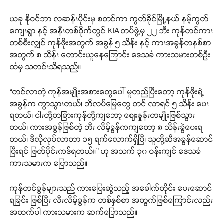
ယခု နိုဝင်ဘာ လဆန်းပိုင်းမှ စတင်ကာ ကွတ်ခိုင်မြို့နယ် နမ့်ကွတ်
ကျေးရွာ နှင့် အနီးတစ်ဝိုက်တွင် KIA တပ်ဖွဲ့မှ ၂၂ ဘီး ကုန်တင်ကား
တစ်စီးလျှင် ကုန်ဖိုးအတွက် အခွန် ၅ သိန်း နှင့် ကားအခွန်တနှစ်စာ
အတွက် ၈ သိန်း တောင်းယူနေကြောင်း ဒေသခံ ကားသမားတစ်ဦး
ထံမှ သတင်းသိရသည်။
“တင်လာတဲ့ ကုန်အမျိုးအစားတွေပေါ် မူတည်ပြီးတော့ ကုန်ဖိုးရဲ့
အခွန်က ကွာသွားတယ်၊ ဘိလပ်မြေတွေ တင် လာရင် ၅ သိန်း ပေး
ရတယ်၊ ငါးတို့တခြားကုန်တို့ကျတော့ ဈေးနှုန်းတမျိုးဖြစ်သွား
တယ်၊ ကားအခွန်ဖြစ်တဲ့ ဘီး လိမ့်ခွန်ကကျတော့ ၈ သိန်းခွဲပေးရ
တယ်၊ ဒီလိုလုပ်လာတာ ၁၅ ရက်လောက်ရှိပြီ၊ သူတို့ဆီအခွန်ဆောင်
ပြီးရင် ဖြတ်ပိုင်းကဒ်ရတယ်။” ဟု အသက် ၃၀ ဝန်းကျင် ဒေသခံ
ကားသမားက ပြောသည်။
ကုန်တင်ခွန်များသည် ကားပြေးဆွဲသည့် အခေါက်တိုင်း ပေးဆောင်
ရခြင်း ဖြစ်ပြီး လီးလိမ့်ခွန်က တစ်နှစ်စာ အတွက်ဖြစ်ကြောင်းလည်း
အထက်ပါ ကားသမားက ဆက်ပြောသည်။