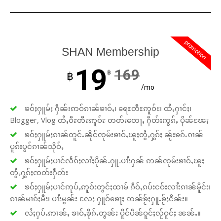
promotion
SHAN Membership
19
169
฿
฿
/mo
ၶဝ်ႈႁူမ်ႈ ႁဵၼ်းဢဝ်ၵၢၼ်ၶၢဝ်ႇ၊ ရေႊတီႊဢူဝ်ႊ၊ ထႆႇႁၢင်ႈ၊
Blogger, Vlog ထႆႇဝီႊတီႊဢူဝ်ႊ တတ်းတေႃႇ ႁဵတ်းဢွၵ်ႇ ပိုၼ်ၽႄႈ
ၶဝ်ႈႁူမ်ႈၵၢၼ်တူင်ႉၼိုင်ၸုမ်းၶၢဝ်ႇၽူႈတွႆႇႁွၵ်ႈ ၼႂ်းၶၵ်ႉၵၢၼ်
ပူၵ်းပွင်ၵၢၼ်သိုဝ်ႇ
ၶဝ်ႈႁူမ်ႈပၢင်လႅၵ်ႈလၢႆႈပိုၼ်ႉႁူႉပၢႆးႁၼ် ဢၼ်ၸုမ်းၶၢဝ်ႇၽူႈ
တွႆႇႁွၵ်ႈၸတ်းႁဵတ်း
ၶဝ်ႈႁူမ်ႈပၢင်ဢုပ်ႇဢူဝ်းတွင်ႈထၢမ် ၵဵဝ်ႇၵပ်းငဝ်းလၢႆးၵၢၼ်မိူင်း၊
ၵၢၼ်မၢၵ်ႈမီး၊ ပၢႆးမွၼ်း လႄႈ ႁူဝ်ၶေႃႈ ဢၼ်ၶႂ်ႈႁူႉၶႂ်ႈငိၼ်း။
လႆႈႁပ်ႉဢၢၼ်ႇ ၶၢဝ်ႇၶိုၵ်ႉတွၼ်း ပိူင်ပဵၼ်ဝူင်ႈလႂ်ဝူင်ႈ ၼၼ်ႉ။