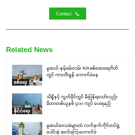
Contact
Related News
မူဆယ်-နမ့်ခမ်းလမ်း KIA စစ်ဆေးရေးဂိတ်
တွင် ကားဘီးခွန် ကောက်ခံနေ
စစ်ရေး
သိန္နီနှင့် ကွတ်ခိုင်တွင် မီးပြန်ရသော်လည်း
မီတာတစ်ယူနစ် ၄၀၀ ကျပ် ပေးရမည်
နိုင်ငံရေး
မူဆယ်ဒေသခံများထံ လက်နက်ကိုင်တပ်ဖွဲ့
ပေါင်းစုံ ဆက်ကြေးကောက်ခံ