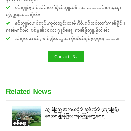
ၶဝ်ႈႁူမ်ႈပၢင်လႅၵ်ႈလၢႆႈပိုၼ်ႉႁူႉပၢႆးႁၼ် ဢၼ်ၸုမ်းၶၢဝ်ႇၽူႈ
တွႆႇႁွၵ်ႈၸတ်းႁဵတ်း
ၶဝ်ႈႁူမ်ႈပၢင်ဢုပ်ႇဢူဝ်းတွင်ႈထၢမ် ၵဵဝ်ႇၵပ်းငဝ်းလၢႆးၵၢၼ်မိူင်း၊
ၵၢၼ်မၢၵ်ႈမီး၊ ပၢႆးမွၼ်း လႄႈ ႁူဝ်ၶေႃႈ ဢၼ်ၶႂ်ႈႁူႉၶႂ်ႈငိၼ်း။
လႆႈႁပ်ႉဢၢၼ်ႇ ၶၢဝ်ႇၶိုၵ်ႉတွၼ်း ပိူင်ပဵၼ်ဝူင်ႈလႂ်ဝူင်ႈ ၼၼ်ႉ။
Contact
Related News
သျှမ်းပြည် အလယ်ပိုင်း အွန်လိုင်း (ကျားဖြန့်)
ဒေသခံမျိုးစုံပြဿာနာကြုံတွေ့နေရ
စစ်ရေး