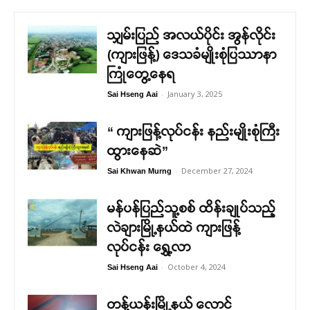
သျှမ်းပြည် အလယ်ပိုင်း အွန်လိုင်း
(ကျားဖြန့်) ဒေသခံမျိုးစုံပြဿာနာ
ကြုံတွေ့နေရ
-
January 3, 2025
Sai Hseng Aai
“ ကျားဖြန့်လုပ်ငန်း နည်းမျိုးစုံကြီး
ထွားနေဆဲ”
-
December 27, 2024
Sai Khwan Murng
မန်ပန်ပြည်သူ့စစ် ထိန်းချုပ်သည့်
လဲချားမြို့နယ်ထဲ ကျားဖြန့်
လုပ်ငန်း ရွှေ့လာ
-
October 4, 2024
Sai Hseng Aai
တန့်ယန်းမြို့နယ် လောင်