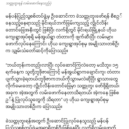
သတ္တုတူးရန် လမ်းဖောက်နေသည့်ပုံ
မန်ပန်ပြည်သူ့စစ်တပ်ဖွဲ့မှ ဦးဆောင်ကာ ခဲသတ္တုတူးဖော်ရန် စီစဥ်
နေသည့်နေရာသည် မိုင်းရယ်ဘက်ခြမ်းကျသည့် လွိုင်လိန်း
တောင်ခြေအနီးတွင် ဖြစ်ပြီး လက်ရှိတွင် မိုင်းရယ်မြို့နယ် ဟိုယ
ကျေးရွာအုပ်စုရှိ မန်အွယ်ရွာ တံတားကို ဖျက်ဆီးပြီး လမ်းများ
ဖောက်လုပ်နေကြောင်း ဟိုယ ကျေးရွာအုပ်စုမှ အမျိုးသားတစ်ဦး
က သျှမ်းသံတော်ဆင့်ကိုပြောသည်။
“ဘယ်တုန်းကတည်းလာပြီး လုပ်ဆောင်ကြလဲတော့ မသိဘူး၊ ၁၅
ရက်နေ့က သူတို့ဘူဒိုဇာကြောင့် မန်အွယ်ရွာကချောင်းကူး တံတား
ပျက်သွားခဲ့ရတယ်၊ဘူဒိုဇာကဘယ်ကိုသွားမလဲဆိုပြီး ရွာသားတွေ
လိုက်မေးတော့ လွိုင်လိန်းတောင်ခြေမှာ သတ္တုတူး ဖော်ဖို့ရှိတယ်၊
အခုက အဲ့အတွက် လမ်းဖောက်နေတာသိရတယ်၊ အဲ့ကနေ ဖြစ်စ
ဥ်နဲ့ ပြုလုပ်သူတွေကို သိရတာ” ဟု ဟိုယ ကျေးရွာအုပ်စုမှ
အမျိုးသားတစ်ဦးက ပြောသည်။
ခဲသတ္တုတူးရန်အတွက် ဦးဆောင်ပြုလုပ်နေသူသည် မန်ပန်
ပြည်သူ့စစ်တပ်ဖွဲ့မှအရာရှိတစ်ဦးဖြစ်နေပြီး လက်ရှိလမ်းဖောက်