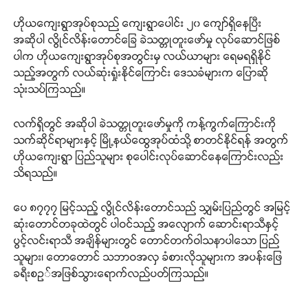
ဟိုယကျေးရွာအုပ်စုသည် ကျေးရွာပေါင်း ၂၀ ကျော်ရှိနေပြီး
အဆိုပါ လွိုင်လိန်းတောင်ခြေ ခဲသတ္တုတူးဖော်မှု လုပ်ဆောင်ဖြစ်
ပါက ဟိုယကျေးရွာအုပ်စုအတွင်းမှ လယ်ယာများ ရေမရရှိနိုင်
သည့်အတွက် လယ်ဆုံးရှုံးနိုင်ကြောင်း ဒေသခံများက ပြောဆို
သုံးသပ်ကြသည်။
လက်ရှိတွင် အဆိုပါ ခဲသတ္တုတူးဖော်မှုကို ကန့်ကွက်ကြောင်းကို
သက်ဆိုင်ရာများနှင့် မြို့နယ်ထွေအုပ်ထံသို့ စာတင်နိုင်ရန် အတွက်
ဟိုယကျေးရွာ ပြည်သူများ စုပေါင်းလုပ်ဆောင်နေကြောင်းလည်း
သိရသည်။
ပေ ၈၇၇၇ မြင့်သည့် လွိုင်လိန်းတောင်သည် သျှမ်းပြည်တွင် အမြင့်
ဆုံးတောင်တခုထဲတွင် ပါဝင်သည့် အလျောက် ဆောင်းရာသီနှင့်
ပွင့်လင်းရာသီ အချိန်များတွင် တောင်တက်ဝါသနာပါသော ပြည်
သူများ၊ တောတောင် သဘာဝအလှ ခံစားလိုသူများက အပန်းဖြေ
ခရီးစဥ်အဖြစ်သွားရောက်လည်ပတ်ကြသည်။