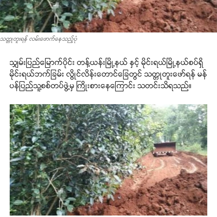
သတ္တုတူးရန် လမ်းဖောက်နေသည့်ပုံ
သျှမ်းပြည်မြောက်ပိုင်း တန့်ယန်းမြို့နယ် နှင့် မိုင်းရယ်မြို့နယ်စပ်ရှိ
မိုင်းရယ်ဘက်ခြမ်း လွိုင်လိန်းတောင်ခြေတွင် သတ္တုတူးဖော်ရန် မန်
ပန်ပြည်သူ့စစ်တပ်ဖွဲ့မှ ကြိုးစားနေကြောင်း သတင်းသိရသည်။