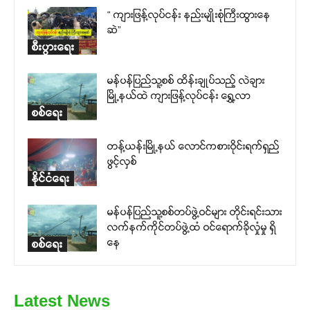
“ ကျားဖြန့်လုပ်ငန်း နည်းမျိုးစုံကြီးထွားနေ
ဆဲ”
စီးပွားရေး
မန်ပန်ပြည်သူ့စစ် ထိန်းချုပ်သည့် လဲချား
မြို့နယ်ထဲ ကျားဖြန့်လုပ်ငန်း ရွှေ့လာ
စစ်ရေး
တန့်ယန်းမြို့နယ် လောင်ကစားဝိုင်းရက်ရှည်
ဖွင့်လှစ်
နိုင်ငံရေး
မန်ပန်ပြည်သူ့စစ်တပ်ဖွဲ့ဝင်များ တိုင်းရင်းသား
လက်နက်ကိုင်တပ်ဖွဲ့ထံ ဝင်ရောက်ခိုလှုံမှု ရှိ
နေ
စစ်ရေး
Latest News