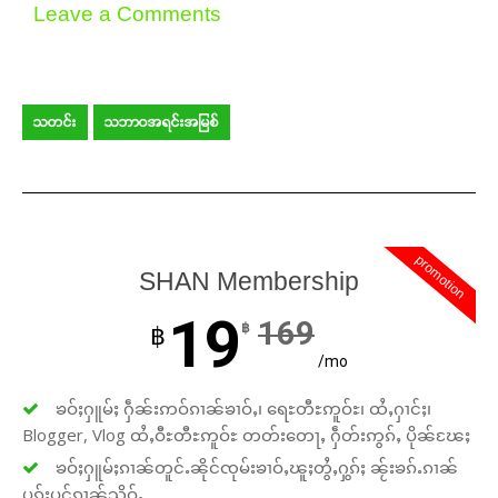
Support SHAN
Leave a Comments
Your support keeps our voice
strong. Join us today and help
create a future where every story is
သတင်း
သဘာဝအရင်းအမြစ်
heard, every voice counts, and
justice can thrive.
Donate Now
promotion
SHAN Membership
19
169
฿
฿
/mo
ၶဝ်ႈႁူမ်ႈ ႁဵၼ်းဢဝ်ၵၢၼ်ၶၢဝ်ႇ၊ ရေႊတီႊဢူဝ်ႊ၊ ထႆႇႁၢင်ႈ၊
Blogger, Vlog ထႆႇဝီႊတီႊဢူဝ်ႊ တတ်းတေႃႇ ႁဵတ်းဢွၵ်ႇ ပိုၼ်ၽႄႈ
ၶဝ်ႈႁူမ်ႈၵၢၼ်တူင်ႉၼိုင်ၸုမ်းၶၢဝ်ႇၽူႈတွႆႇႁွၵ်ႈ ၼႂ်းၶၵ်ႉၵၢၼ်
ပူၵ်းပွင်ၵၢၼ်သိုဝ်ႇ