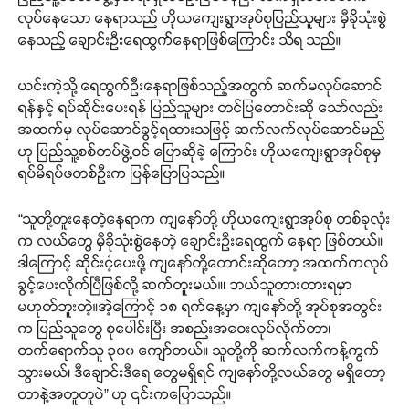
လုပ်နေသော နေရာသည် ဟိုယကျေးရွာအုပ်စုပြည်သူများ မှီခိုသုံးစွဲ
နေသည့် ချောင်းဦးရေထွက်နေရာဖြစ်ကြောင်း သိရ သည်။
ယင်းကဲ့သို့ ရေထွက်ဦးနေရာဖြစ်သည့်အတွက် ဆက်မလုပ်ဆောင်
ရန်နှင့် ရပ်ဆိုင်းပေးရန် ပြည်သူများ တင်ပြတောင်းဆို သော်လည်း
အထက်မှ လုပ်ဆောင်ခွင့်ရထားသဖြင့် ဆက်လက်လုပ်ဆောင်မည်
ဟု ပြည်သူ့စစ်တပ်ဖွဲ့ဝင် ပြောဆိုခဲ့ ကြောင်း ဟိုယကျေးရွာအုပ်စုမှ
ရပ်မိရပ်ဖတစ်ဦးက ပြန်ပြောပြသည်။
“သူတို့တူးနေတဲ့နေရာက ကျနော်တို့ ဟိုယကျေးရွာအုပ်စု တစ်ခုလုံး
က လယ်တွေ မှီခိုသုံးစွဲနေတဲ့ ချောင်းဦးရေထွက် နေရာ ဖြစ်တယ်။
ဒါကြောင့် ဆိုင်းငံ့ပေးဖို့ ကျနော်တို့တောင်းဆိုတော့ အထက်ကလုပ်
ခွင့်ပေးလိုက်ပြီဖြစ်လို့ ဆက်တူးမယ်။၊ ဘယ်သူတားတားရမှာ
မဟုတ်ဘူးတဲ့။အဲ့ကြောင့် ၁၈ ရက်နေ့မှာ ကျနော်တို့ အုပ်စုအတွင်း
က ပြည်သူတွေ စုပေါင်းပြီး အစည်းအဝေးလုပ်လိုက်တာ၊
တက်ရောက်သူ ၃၀၀ ကျော်တယ်။ သူတို့ကို ဆက်လက်ကန့်ကွက်
သွားမယ်၊ ဒီချောင်းဒီရေ တွေမရှိရင် ကျနော်တို့လယ်တွေ မရှိတော့
တာနဲ့အတူတူပဲ” ဟု ၎င်းကပြောသည်။