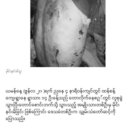
မိုင်းနင်းမိသူ
ယမန်နေ့ (ဇွန်လ ၂၀ )ရက် ညနေ ၄ နာရီဝန်းကျင်တွင် ထန်စန့်
ကျေးရွာနေ ရွာသား ၁၄ ဦးခန့်သည် တောလိုက်နေစဥ်တွင် လူစုခွဲ
သွားပြီးတောင်စောင်းဘက်သို့ သွားသည့် အမျိုးသားတစ်ဦးမှ မိုင်း
နင်းမိခြင်း ဖြစ်ကြောင်း ဒေသခံတစ်ဦးက သျှမ်းသံတော်ဆင့်ကို
ပြောသည်။