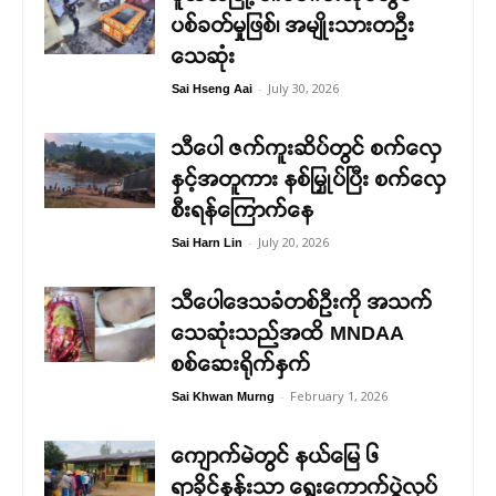
ပစ်ခတ်မှုဖြစ်၊ အမျိုးသားတဦး
သေဆုံး
-
July 30, 2026
Sai Hseng Aai
သီပေါ ဇက်ကူးဆိပ်တွင် စက်လှေ
နှင့်အတူကား နစ်မြှုပ်ပြီး စက်လှေ
စီးရန်ကြောက်နေ
-
July 20, 2026
Sai Harn Lin
သီပေါဒေသခံတစ်ဦးကို အသက်
သေဆုံးသည်အထိ MNDAA
စစ်ဆေးရိုက်နှက်
-
February 1, 2026
Sai Khwan Murng
ကျောက်မဲတွင် နယ်မြေ ၆
ရာခိုင်နှုန်းသာ ရွေးကောက်ပွဲလုပ်