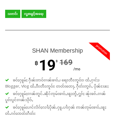
သတင်း
လူ့အခွင့်အရေး
promotion
SHAN Membership
19
169
฿
฿
/mo
ၶဝ်ႈႁူမ်ႈ ႁဵၼ်းဢဝ်ၵၢၼ်ၶၢဝ်ႇ၊ ရေႊတီႊဢူဝ်ႊ၊ ထႆႇႁၢင်ႈ၊
Blogger, Vlog ထႆႇဝီႊတီႊဢူဝ်ႊ တတ်းတေႃႇ ႁဵတ်းဢွၵ်ႇ ပိုၼ်ၽႄႈ
ၶဝ်ႈႁူမ်ႈၵၢၼ်တူင်ႉၼိုင်ၸုမ်းၶၢဝ်ႇၽူႈတွႆႇႁွၵ်ႈ ၼႂ်းၶၵ်ႉၵၢၼ်
ပူၵ်းပွင်ၵၢၼ်သိုဝ်ႇ
ၶဝ်ႈႁူမ်ႈပၢင်လႅၵ်ႈလၢႆႈပိုၼ်ႉႁူႉပၢႆးႁၼ် ဢၼ်ၸုမ်းၶၢဝ်ႇၽူႈ
တွႆႇႁွၵ်ႈၸတ်းႁဵတ်း