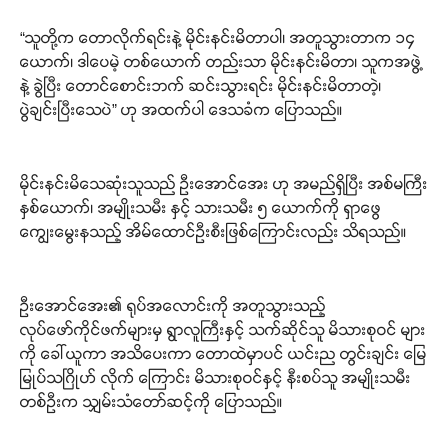
“သူတို့က တောလိုက်ရင်းနဲ့ မိုင်းနင်းမိတာပါ၊ အတူသွားတာက ၁၄
ယောက်၊ ဒါပေမဲ့ တစ်ယောက် တည်းသာ မိုင်းနင်းမိတာ၊ သူကအဖွဲ့
နဲ့ ခွဲပြီး တောင်စောင်းဘက် ဆင်းသွားရင်း မိုင်းနင်းမိတာတဲ့၊
ပွဲချင်းပြီးသေပဲ” ဟု အထက်ပါ ဒေသခံက ပြောသည်။
မိုင်းနင်းမိသေဆုံးသူသည် ဦးအောင်အေး ဟု အမည်ရှိပြီး အစ်မကြီး
နှစ်ယောက်၊ အမျိုးသမီး နှင့် သားသမီး ၅ ယောက်ကို ရှာဖွေ
ကျွေးမွေးနသည့် အိမ်ထောင်ဦးစီးဖြစ်ကြောင်းလည်း သိရသည်။
ဦးအောင်အေး၏ ရုပ်အလောင်းကို အတူသွားသည့်
လုပ်ဖော်ကိုင်ဖက်များမှ ရွာလူကြီးနှင့် သက်ဆိုင်သူ မိသားစုဝင် များ
ကို ခေါ်ယူကာ အသိပေးကာ တောထဲမှာပင် ယင်းည တွင်းချင်း မြေ
မြုပ်သဂြိုဟ် လိုက် ကြောင်း မိသားစုဝင်နှင့် နီးစပ်သူ အမျိုးသမီး
တစ်ဦးက သျှမ်းသံတော်ဆင့်ကို ပြောသည်။