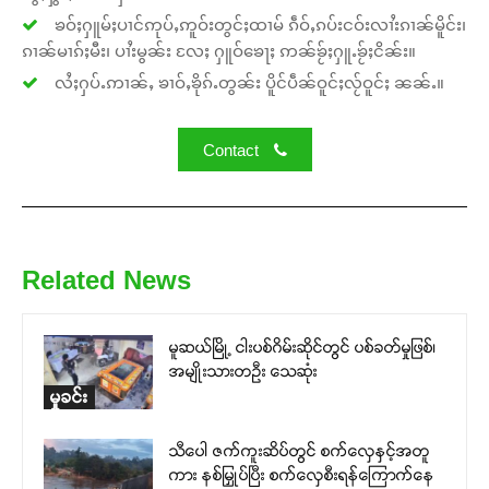
ၶဝ်ႈႁူမ်ႈပၢင်ဢုပ်ႇဢူဝ်းတွင်ႈထၢမ် ၵဵဝ်ႇၵပ်းငဝ်းလၢႆးၵၢၼ်မိူင်း၊
ၵၢၼ်မၢၵ်ႈမီး၊ ပၢႆးမွၼ်း လႄႈ ႁူဝ်ၶေႃႈ ဢၼ်ၶႂ်ႈႁူႉၶႂ်ႈငိၼ်း။
လႆႈႁပ်ႉဢၢၼ်ႇ ၶၢဝ်ႇၶိုၵ်ႉတွၼ်း ပိူင်ပဵၼ်ဝူင်ႈလႂ်ဝူင်ႈ ၼၼ်ႉ။
Contact
Related News
မူဆယ်မြို့ ငါးပစ်ဂိမ်းဆိုင်တွင် ပစ်ခတ်မှုဖြစ်၊
အမျိုးသားတဦး သေဆုံး
မှုခင်း
သီပေါ ဇက်ကူးဆိပ်တွင် စက်လှေနှင့်အတူ
ကား နစ်မြှုပ်ပြီး စက်လှေစီးရန်ကြောက်နေ