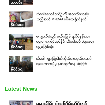
သတင်း
သီပေါဒေသခံတစ်ဦးကို အသက်သေဆုံး
သည်အထိ MNDAA စစ်ဆေးရိုက်နှက်
နိုင်ငံရေး
ကျောက်မဲတွင် နယ်မြေ ၆ ရာခိုင်နှုန်းသာ
ရွေးကောက်ပွဲလုပ်နိုင်၊ သီပေါတွင် မဲရုံနေရာ
ရွှေ့ပြောင်းခဲ့ရ
နိုင်ငံရေး
သီပေါ ကျားဖြူပါတီကိုယ်စားလှယ်လောင်း
ရွေးကောက်ပွဲမှ နုတ်ထွက်ရန် ဆုံးဖြတ်
နိုင်ငံရေး
Latest News
မူဆယ်မြို့ ငါးပစ်ဂိမ်းဆိုင်တွင်