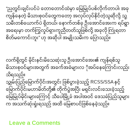
“ညတွင်းချင်းပင်ပဲ တောတောင်ထဲမှာ မြေမြုပ်ပစ်လိုက်တာပါ၊ အခု
ကျန်နေတဲ့ မိသားစုဝင်တွေကတော့ အလုပ်လုပ်နိုင်တဲ့သူဆိုလို့ သူ့
သမီးတစ်ယောက်ပဲ ရှိတယ်၊ နောက်တစ်ခု ဦးအောင်အေးက ရပ်ရွာ
အရေးမှာ တက်ကြွလှုပ်ရှားကူညီတတ်သူဖြစ်လို့ အခုလို ကြုံရတာ
စိတ်မကောင်းဘူး” ဟု အဆိုပါ အမျိုးသမီးက ပြောသည်။
လက်ရှိတွင် မိုင်းနင်းမိသေဆုံးသူ ဦးအောင်အေး၏ ကျန်ရစ်သူ
မိသားစုဝင်များအတွက် အခက်အခဲများလ ိုအပ်နေကြောင်းလည်း
သိရသည်။
သျှမ်းပြည်မြောက်ပိုင်းအတွင်း ဖြစ်ပွားခဲ့သည့် RCSS/SSA နှင့်
မြောက်ပိုင်းမဟာမိတ်တို့၏ တိုက်ပွဲအပြီး မရှင်းလင်းသေးခဲ့သည့်
မြေမြုပ်မိုင်းများကြောင့် သီပေါမြို့ခံ အပါအဝင် ဒေသခံပြည်သူများ
က အသက်ဆုံးရှုံးရသည် အထိ မြေစာပင်ဖြစ်နေခဲ့သည်။
Leave a Comments