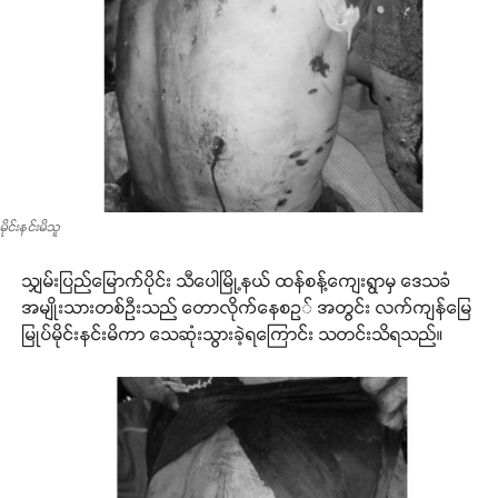
မိုင်းနင်းမိသူ
သျှမ်းပြည်မြောက်ပိုင်း သီပေါမြို့နယ် ထန်စန့်ကျေးရွာမှ ဒေသခံ
အမျိုးသားတစ်ဦးသည် တောလိုက်နေစဥ် အတွင်း လက်ကျန်မြေ
မြုပ်မိုင်းနင်းမိကာ သေဆုံးသွားခဲ့ရကြောင်း သတင်းသိရသည်။