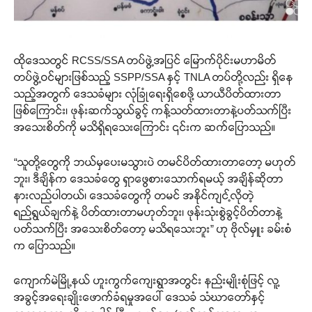
ထိုဒေသတွင် RCSS/SSA တပ်ဖွဲ့အပြင် မြောက်ပိုင်းမဟာမိတ်
တပ်ဖွဲ့ဝင်များဖြစ်သည့် SSPP/SSA နှင့် TNLA တပ်တို့လည်း ရှိနေ
သည့်အတွက် ဒေသခံများ လုံခြုံရေးရှိစေဖို့ ယာယီပိတ်ထားတာ
ဖြစ်ကြောင်း၊ ဖုန်းဆက်သွယ်ခွင့် ကန့်သတ်ထားတာနဲ့ပတ်သက်ပြီး
အသေးစိတ်ကို မသိရှိရသေးကြောင်း ၎င်းက ဆက်ပြောသည်။
“သူတို့တွေကို ဘယ်မှပေးမသွားပဲ တမင်ပိတ်ထားတာတော့ မဟုတ်
ဘူး၊ ဒီချိန်က ဒေသခံတွေ ရှာဖွေစားသောက်ရမယ့် အချိန်ဆိုတာ
နားလည်ပါတယ်၊ ဒေသခံတွေကို တမင် အနိုင်ကျင့်လိုတဲ့
ရည်ရွယ်ချက်နဲ့ ပိတ်ထားတာမဟုတ်ဘူး၊ ဖုန်းသုံးစွဲခွင့်ပိတ်တာနဲ့
ပတ်သက်ပြီး အသေးစိတ်တော့ မသိရသေးဘူး” ဟု ဗိုလ်မှူး ခမ်းစံ
က ပြောသည်။
ကျောက်မဲမြို့နယ် ဟူးကွက်ကျေးရွာအတွင်း နည်းမျိုးစုံဖြင့် လူ့
အခွင့်အရေးချိုးဖောက်ခံရမှုအပေါ် ဒေသခံ သံဃာတော်နှင့်