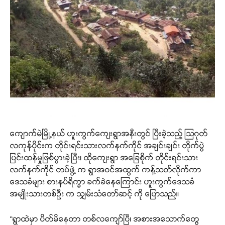
ကျောက်မဲမြို့နယ် ဟူးကွက်ကျေးရွာအနီးတွင် ပြီးခဲ့သည့် သြဂုတ်
လကုန်ပိုင်းက တိုင်းရင်းသားလက်နက်ကိုင် အချင်းချင်း တိုက်ပွဲ
ပြင်းထန်မှုဖြစ်ပွားခဲ့ပြီး၊ ထိုကျေးရွာ အခြေစိုက် တိုင်းရင်းသား
လက်နက်ကိုင် တပ်ဖွဲ့ က ရွာအဝင်အထွက် ကန့်သတ်လိုက်ကာ
ဒေသခံများ စားနပ်ရိက္ခာ ခက်ခဲနေကြောင်း ဟူးကွက်ဒေသခံ
အမျိုးသားတစ်ဦး က သျှမ်းသံတော်ဆင့် ကို ပြောသည်။
“ရွာထဲမှာ ပိတ်မိနေတာ တစ်လကျော်ပြီ၊ အစားအသောက်တွေ