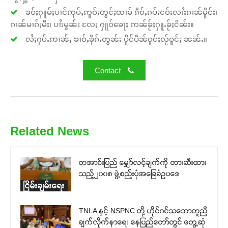
ၶဝ်ႈႁူမ်ႈပၢင်ဢုပ်ႇဢူဝ်းတွင်ႈထၢမ် ၵဵဝ်ႇၵပ်းငဝ်းလၢႆးၵၢၼ်မိူင်း၊
ၵၢၼ်မၢၵ်ႈမီး၊ ပၢႆးမွၼ်း လႄႈ ႁူဝ်ၶေႃႈ ဢၼ်ၶႂ်ႈႁူႉၶႂ်ႈငိၼ်း။
လႆႈႁပ်ႉဢၢၼ်ႇ ၶၢဝ်ႇၶိုၵ်ႉတွၼ်း ပိူင်ပဵၼ်ဝူင်ႈလႂ်ဝူင်ႈ ၼၼ်ႉ။
Contact
Related News
တအာင်းပြည် မျှော်လင့်ချက်ကို တားဆီးထား
သည့်၂၀၀၈ ဖွဲ့စည်းပုံအခြေခံဥပဒေ
ငြိမ်းချမ်းရေး
TNLA နှင့် NSPNC တို့ ဟိုင်ဂင်သဘောတူညီ
ချက်လိုက်နာရေး နေပြည်တော်တွင် တွေ့ဆုံ