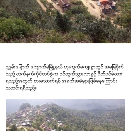
သျှမ်းမြောက် ကျောက်မဲမြို့နယ် ဟူးကွက်ကျေးရွာတွင် အခြေစိုက်
သည့် လက်နက်ကိုင်တပ်ဖွဲ့က ဝင်ထွက်သွားလာခွင့် ပိတ်ပင်ခံထား
ရသည့်အတွက် စားသောက်ရန် အခက်အခဲများဖြစ်နေကြောင်း
သတင်းရရှိသည်။