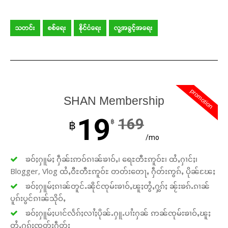
သတင်း
စစ်ရေး
နိုင်ငံရေး
လူ့အခွင့်အရေး
promotion
SHAN Membership
19
169
฿
฿
/mo
ၶဝ်ႈႁူမ်ႈ ႁဵၼ်းဢဝ်ၵၢၼ်ၶၢဝ်ႇ၊ ရေႊတီႊဢူဝ်ႊ၊ ထႆႇႁၢင်ႈ၊
Blogger, Vlog ထႆႇဝီႊတီႊဢူဝ်ႊ တတ်းတေႃႇ ႁဵတ်းဢွၵ်ႇ ပိုၼ်ၽႄႈ
ၶဝ်ႈႁူမ်ႈၵၢၼ်တူင်ႉၼိုင်ၸုမ်းၶၢဝ်ႇၽူႈတွႆႇႁွၵ်ႈ ၼႂ်းၶၵ်ႉၵၢၼ်
ပူၵ်းပွင်ၵၢၼ်သိုဝ်ႇ
ၶဝ်ႈႁူမ်ႈပၢင်လႅၵ်ႈလၢႆႈပိုၼ်ႉႁူႉပၢႆးႁၼ် ဢၼ်ၸုမ်းၶၢဝ်ႇၽူႈ
တွႆႇႁွၵ်ႈၸတ်းႁဵတ်း