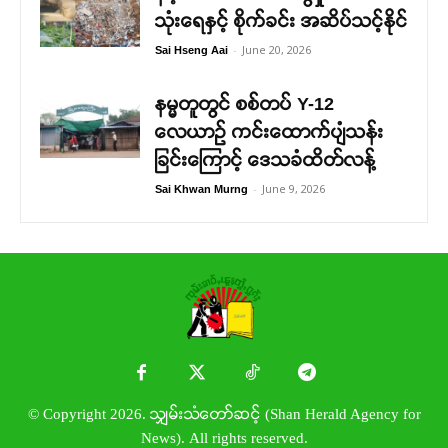
သုံးရေနှင့် စိုက်ခင်း အဆိပ်သင့်နိုင်
-
June 20, 2026
Sai Hseng Aai
နမ္မတူတွင် စစ်တပ် Y-12
လေယာဉ် ကင်းထောက်ပျံသန်း
ခြင်းကြောင့် ဒေသခံထိတ်လန့်
-
June 9, 2026
Sai Khwan Murng
© Copyright 2026. သျှမ်းသံတော်ဆင့် (Shan Herald Agency for
News). All rights reserved.