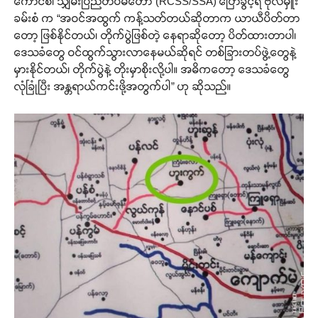
ကောင်စီ၊ သျှမ်းပြည်တပ်မတော် (RCSS/SSA) ပြောခွင့်ရ ဗိုလ်မှူး
ခမ်းစံ က “အဝင်အထွက် ကန့်သတ်တယ်ဆိုတာက ယာယီပိတ်တာ
တော့ ဖြစ်နိုင်တယ်၊ တိုက်ပွဲဖြစ်တဲ့ နေရာဆိုတော့ ပိတ်ထားတာပါ၊
ဒေသခံတွေ ဝင်ထွက်သွားလာနေမယ်ဆိုရင် တစ်ခြားတပ်ဖွဲ့တွေနဲ့
မှားနိုင်တယ်၊ တိုက်ပွဲနဲ့ တိုးမှာစိုးလို့ပါ။ အဓိကတော့ ဒေသခံတွေ
လုံခြုံပြီး အန္တရာယ်ကင်းဖို့အတွက်ပါ” ဟု ဆိုသည်။