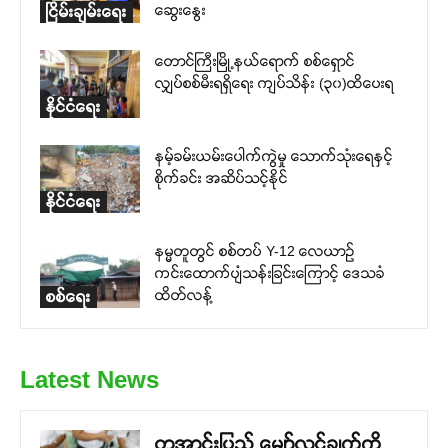
ဆွေးနွေး
ငြိမ်းချမ်းရေး
တောင်ကြီးမြို့နယ်ရောက် စစ်ရှောင်
လျှပ်စစ်မီးရရှိရေး ကျပ်သိန်း (၃၀)ထိပေးရ
နိုင်ငံရေး
နမ့်ခမ်းယမ်းပေါက်ကွဲမှု သောက်သုံးရေနှင့်
စိုက်ခင်း အဆိပ်သင့်နိုင်
နိုင်ငံရေး
နမ္မတူတွင် စစ်တပ် Y-12 လေယာဉ်
ကင်းထောက်ပျံသန်းခြင်းကြောင့် ဒေသခံ
ထိတ်လန့်
စစ်ရေး
Latest News
တအာင်းပြည် မျှော်လင့်ချက်ကို