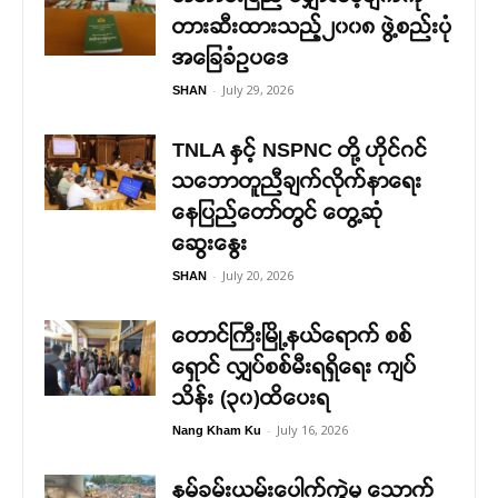
တားဆီးထားသည့်၂၀၀၈ ဖွဲ့စည်းပုံ
အခြေခံဥပဒေ
-
July 29, 2026
SHAN
TNLA နှင့် NSPNC တို့ ဟိုင်ဂင်
သဘောတူညီချက်လိုက်နာရေး
နေပြည်တော်တွင် တွေ့ဆုံ
ဆွေးနွေး
-
July 20, 2026
SHAN
တောင်ကြီးမြို့နယ်ရောက် စစ်
ရှောင် လျှပ်စစ်မီးရရှိရေး ကျပ်
သိန်း (၃၀)ထိပေးရ
-
July 16, 2026
Nang Kham Ku
နမ့်ခမ်းယမ်းပေါက်ကွဲမှု သောက်