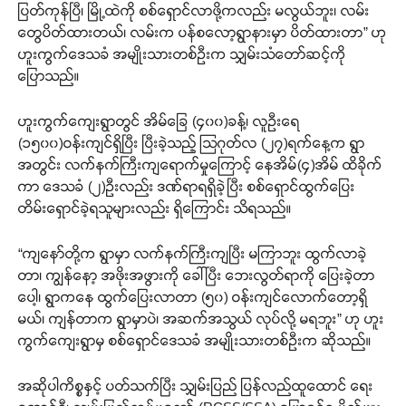
ပြတ်ကုန်ပြီ၊ မြို့ထဲကို စစ်ရှောင်လာဖို့ကလည်း မလွယ်ဘူး၊ လမ်း
တွေပိတ်ထားတယ်၊ လမ်းက ပန်စလော့ရွာနားမှာ ပိတ်ထားတာ” ဟု
ဟူးကွက်ဒေသခံ အမျိုးသားတစ်ဦးက သျှမ်းသံတော်ဆင့်ကို
ပြောသည်။
ဟူးကွက်ကျေးရွာတွင် အိမ်ခြေ (၄၀၀)ခန့်၊ လူဦးရေ
(၁၅၀၀)ဝန်းကျင်ရှိပြီး ပြီးခဲ့သည့် သြဂုတ်လ (၂၇)ရက်နေ့က ရွာ
အတွင်း လက်နက်ကြီးကျရောက်မှုကြောင့် နေအိမ်(၄)အိမ် ထိခိုက်
ကာ ဒေသခံ (၂)ဦးလည်း ဒဏ်ရာရရှိခဲ့ပြီး စစ်ရှောင်ထွက်ပြေး
တိမ်းရှောင်ခဲ့ရသူများလည်း ရှိကြောင်း သိရသည်။
“ကျနော်တို့က ရွာမှာ လက်နက်ကြီးကျပြီး မကြာဘူး ထွက်လာခဲ့
တာ၊ ကျွန်နော့ အဖိုးအဖွားကို ခေါ်ပြီး ဘေးလွတ်ရာကို ပြေးခဲ့တာ
ပေါ့၊ ရွာကနေ ထွက်ပြေးလာတာ (၅၀) ဝန်းကျင်လောက်တော့ရှိ
မယ်၊ ကျန်တာက ရွာမှာပဲ၊ အဆက်အသွယ် လုပ်လို့ မရဘူး” ဟု ဟူး
ကွက်ကျေးရွာမှ စစ်ရှောင်ဒေသခံ အမျိုးသားတစ်ဦးက ဆိုသည်။
အဆိုပါကိစ္စနှင့် ပတ်သက်ပြီး သျှမ်းပြည် ပြန်လည်ထူထောင် ရေး