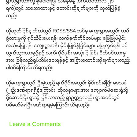
ရွာသူရွာသားတို့ စုပေါင်းပြီး ယမန်နေ့ (စက်တင်ဘာလ ၂၁
ရက်)တွင် သဘောထားနှင့် တောင်းဆိုချက်များကို ထုတ်ပြန်ခဲ့
သည်။
ထိုထုတ်ပြန်ချက်ထဲတွင် RCSS/SSA တပ်မှ ကျေးရွာအတွင်း တပ်
စွဲထားမှုကို ရုပ်သိမ်းပေးရန်၊ လက်နက်ကိုင်တပ်များ မြေမြုပ်မှိုင်း
အသုံးမပြုရန်၊ ကျေးရွာအနီး မိုင်းမြုပ်နှံခြင်းများ မပြုလုပ်ရန်၊ ဝင်
ထွက်သွားလာခွင့်နှင့် လက်ကိုင်ဖုန်း အသုံးပြုခြင်း ပိတ်ပင်ထားမှု
အား ပြန်လည်ရုပ်သိမ်းပေးရန်နှင့် အခြားတောင်းဆိုချက်များလည်း
ပါဝင်ကြောင်း သိရသည်။
ထိုကျေးရွာတွင် ပြီးခဲ့သည့် ရက်ပိုင်းအတွင်း မိုင်းနင်းမိပြီး ဒေသခံ
(၂)ဦးဒဏ်ရာရရှိခဲ့ကြောင်း၊ ထိုလူနာများအား ကျောက်မဲဆေးရုံသို့
ပို့ဆောင်ပြီး ရွာသို့ ပြန်လာသည့် ရွာဥက္ကဌလည်း ရွာအဝင်တွင်
ပစ်ခတ်ခံရပြီး ဒဏ်ရာရခဲ့ကြောင်း သိရသည်။
Leave a Comments