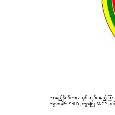
လာမည့်နို၀င်ဘာလတွင် ကျင်းပမည့် ကြားဖ
ကျားခေါင်း SNLD , ကျားဖြူ SNDP , ဒေါ