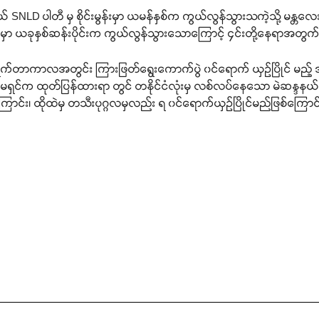
် SNLD ပါတီ မှ စိုင်းမွန်းမှာ ယမန်နှစ်က ကွယ်လွန်သွားသကဲ့သို့ မန္တလေး
 မှာ ယခုနှစ်ဆန်းပိုင်းက ကွယ်လွန်သွားသောကြောင့် ၄င်းတို့နေရာအတွ
ရက်တာကာလအတွင်း ကြားဖြတ်ရွေးကောက်ပွဲ ၀င်ရောက် ယှဉ်ပြိုင် မည့
်မရှင်က ထုတ်ပြန်ထားရာ တွင် တနိုင်ငံလုံးမှ လစ်လပ်နေသော မဲဆန္ဒနယ
ောင်း၊ ထိုထဲမှ တသီးပုဂ္ဂလမှလည်း ရ ၀င်ရောက်ယှဉ်ပြိုင်မည်ဖြစ်ကြောင