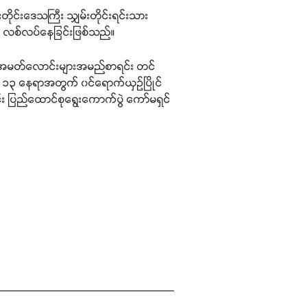
တိုင်းဒေသကြီး သျှမ်းတိုင်းရင်းသား
က် လစ်လပ်နေခြင်းဖြစ်သည်။
် အမတ်လောင်းများအမည်စာရင်း တင်
် ၁၃ နေရာအတွက် ၀င်ရောက်ယှဉ်ပြိုင်
်း ပြည်ထောင်စုရွေးကောက်ပွဲ ကော်မရှင်