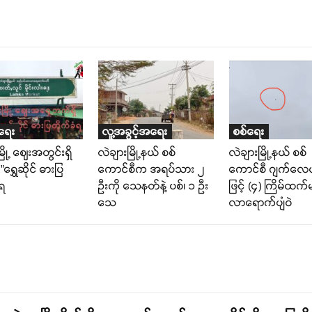
းရေး
လူ့အခွင့်အရေး
စစ်ရေး
ြို့ ဈေးအတွင်းရှိ
လဲချားမြို့နယ် စစ်
လဲချားမြို့နယ် စစ်
”ရွှေဆိုင် ဓားပြ
ကောင်စီက အရပ်သား ၂
ကောင်စီ ဂျက်လ
ံရ
ဦးကို သေနတ်နဲ့ ပစ်၊ ၁ ဦး
ဖြင့် (၄) ကြိမ်ထက
သေ
လာရောက်ပျံဝဲ