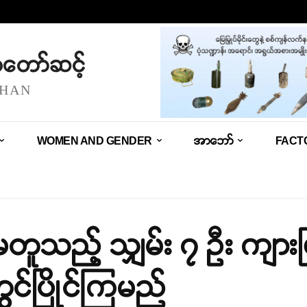
သံတော်ဆင့်
SHAN
WOMEN AND GENDER
အာဘော်
FACT
 မတူသည့် သျှမ်း ၇ ဦး ကျား
ွင်ပြိုင်ကြမည်