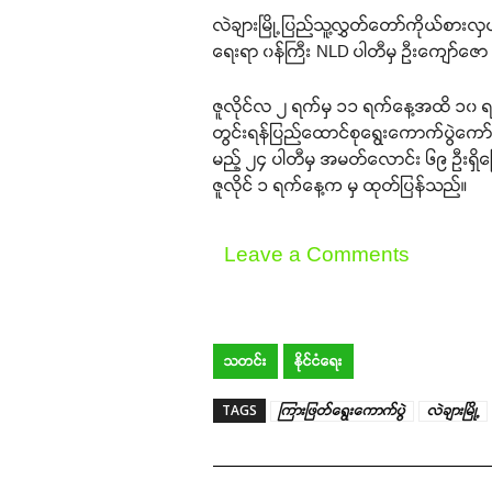
လဲချားမြို့ပြည်သူ့လွှတ်တော်ကိုယ်စားလှယ
ရေးရာ ၀န်ကြီး NLD ပါတီမှ ဦးကျော်ဇော
ဇူလိုင်လ ၂ ရက်မှ ၁၁ ရက်နေ့အထိ ၁၀ 
တွင်းရန်ပြည်ထောင်စုရွေးကောက်ပွဲကော
မည့် ၂၄ ပါတီမှ အမတ်လောင်း ၆၉ ဦးရှိကြ
ဇူလိုင် ၁ ရက်နေ့က မှ ထုတ်ပြန်သည်။
Leave a Comments
သတင်း
နိုင်ငံရေး
TAGS
ကြားဖြတ်ရွေးကောက်ပွဲ
လဲချားမြို့