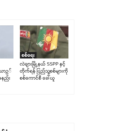
စစ်ရေး
လဲချားမြို့နယ် SSPP နှင့်
ေယာဥ်
တိုက်ရန် ပြည်သူ့စစ်များကို
်မနည်း
စစ်ကောင်စီ ခေါ်ယူ