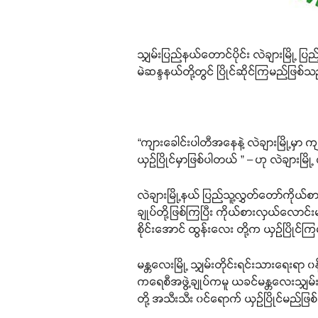
သျှမ်းပြည်နယ်တောင်ပိုင်း လဲချားမြို့ ပ
မဲဆန္ဒနယ်တို့တွင် ပြိုင်ဆိုင်ကြမည်ဖြစ်သ
“ကျားခေါင်းပါတီအနေနဲ့ လဲချားမြို့မှာ က
ယှဉ်ပြိုင်မှာဖြစ်ပါတယ် ” – ဟု လဲချားမ
လဲချားမြို့နယ် ပြည်သူ့လွှတ်တော်ကိုယ်စာ
ချုပ်တို့ဖြစ်ကြပြီး ကိုယ်စားလှယ်လောင်းမျ
စိုင်းအောင် ထွန်းလေး တို့က ယှဉ်ပြိုင
မန္တလေးမြို့ သျှမ်းတိုင်းရင်းသားရေးရာ 
ကရေစီအဖွဲ့ချုပ်ကမူ ယခင်မန္တလေးသျှမ်းသာရ
တို့ အသီးသီး ၀င်ရောက် ယှဉ်ပြိုင်မည်ဖြ