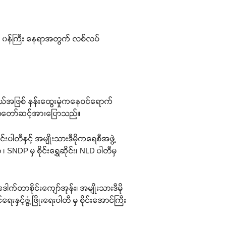
်းသား ၀န်ကြီး နေရာအတွက် လစ်လပ်
းလှယ်အဖြစ် နန်းထွေးမှုံကနေဝင်ရောက်
မ်းသံတော်ဆင့်အားပြောသည်။
်းပါတီနှင့် အမျိုးသားဒီမိုကရေစီအဖွဲ့
၊ SNDP မှ စိုင်းရွှေဆိုင်း၊ NLD ပါတီမှ
ါက်တာစိုင်းကျော်အုန်း၊ အမျိုးသားဒီမို
နှင့်ဖွံ့ဖြိုးရေးပါတီ မှ စိုင်းအောင်ကြီး