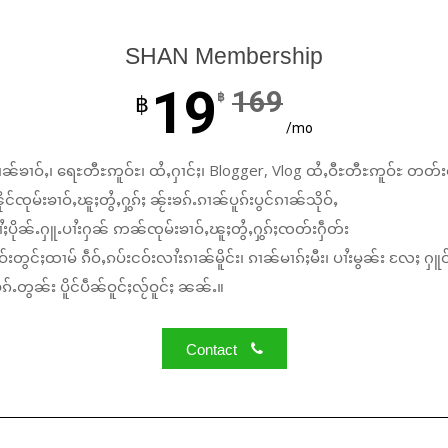
SHAN Membership
19
169
฿
฿
/mo
ၼ်ၶၢဝ်ႇ၊ ရေႊတီႊဢူဝ်ႊ၊ ထႆႇႁၢင်ႈ၊ Blogger, Vlog ထႆႇဝီႊတီႊဢူဝ်ႊ တတ်း
်ၸုမ်းၶၢဝ်ႇၽူႈတွႆႇႁွၵ်ႈ ၼႂ်းၶၵ်ႉၵၢၼ်ပူၵ်းပွင်ၵၢၼ်သိုဝ်ႇ
ႆႈပိုၼ်ႉႁူႉပၢႆးႁၼ် ဢၼ်ၸုမ်းၶၢဝ်ႇၽူႈတွႆႇႁွၵ်ႈၸတ်းႁဵတ်း
်းတွင်ႈထၢမ် ၵဵဝ်ႇၵပ်းငဝ်းလၢႆးၵၢၼ်မိူင်း၊ ၵၢၼ်မၢၵ်ႈမီး၊ ပၢႆးမွၼ်း လႄႈ ႁူဝ
်ႉတွၼ်း ပိူင်ပဵၼ်ဝူင်ႈလႂ်ဝူင်ႈ ၼၼ်ႉ။
Contact