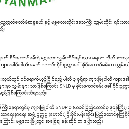
ြည်သူ့လွှတ်တော်မဲဆန္ဒနယ် နှင့် မန္တလေးတိုင်းဒေသကြီး သျှမ်းတိုင်း ရင
ည်။
ျနော် စိုင်းကောင်ခမ်းနဲ့ မန္တလေး သျှမ်းတိုင်းရင်းသား ရေးရာ ကိုယ် စာ
ြို့ ကျားခေါင်းပါတီအမတ် လောင်း စိုင်းဥက္ကာခေါ် စိုင်းကောင်ခမ်းက သျှ
းလှယ်တွင် ၀င်ရောက်ယှဉ်ပြိုင်မည့် ပါတီ ၃ ခုရှိရာ ကျားဖြူပါတီ ကျားခေါင
ားမှာ သျှမ်းများ သာဖြစ်ကြောင်း SNLD မှ စိုင်းကောင်ခမ်း ခေါ် စိုင်းဥက္ကာ 
်ကြမည်ဖြစ်ကြောင်းသိရသည်။
၀န်ကြီးနေရာတွင်မူ ကျားဖြူပါတီ SNDP မှ (ယခင်ပြည်ထောင်စု ဒုဝန်ကြီး) ဒေ
ေးနာရေး အဖွဲ့ ဥက္ကဌ (ဟောင်း) ဦးစိုင်းပန်းဆိုင်၊ ပြည်ထောင်စုကြံ့ခိုင်ရေး
စ်ကြောင်း မန္တလေးမြို့တွင် အခြေချ နန်းဆိုင် က ပြောသည်။