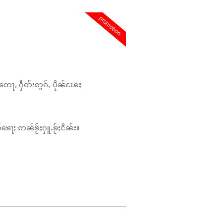
promotion
တေႃႇ ႁဵတ်းဢွၵ်ႇ ပိုၼ်ၽႄႈ
်ၶေႃႈ ဢၼ်ၶႂ်ႈႁူႉၶႂ်ႈငိၼ်း။