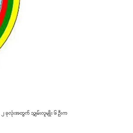
၂ ခုလုံးအတွက် သျှမ်းလူမျိုး ၆ ဦးက