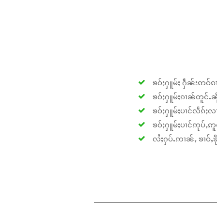
ၶဝ်ႈႁူမ်ႈ ႁဵၼ်းဢဝ်ၵၢ
ၶဝ်ႈႁူမ်ႈၵၢၼ်တူင်ႉၼိုင
ၶဝ်ႈႁူမ်ႈပၢင်လႅၵ်ႈလၢ
ၶဝ်ႈႁူမ်ႈပၢင်ဢုပ်ႇဢူဝ
လႆႈႁပ်ႉဢၢၼ်ႇ ၶၢဝ်ႇၶိုၵ