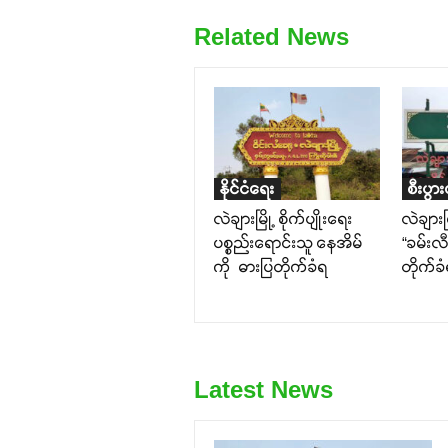
Related News
နိုင်ငံရေး
စီးပွာ
လဲချားမြို့ စိုက်ပျိုးရေး
လဲချားမ
ပစ္စည်းရောင်းသူ နေအိမ်
“ခမ်းလီ
ကို ဓားပြတိုက်ခံရ
တိုက်ခ
Latest News