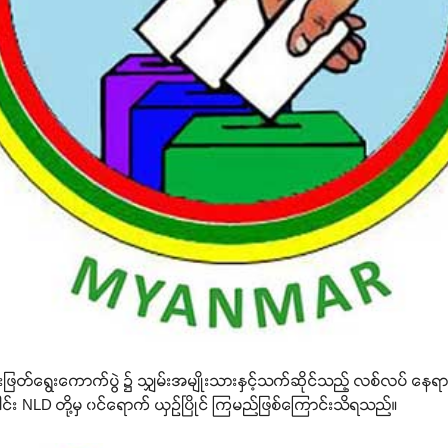
ြတ်ရွေးကောက်ပွဲ ၌ သျှမ်းအမျိုးသားနှင့်သက်ဆိုင်သည့် လစ်လပ် နေရာ 
င်း NLD တို့မှ ၀င်ရောက် ယှဉ်ပြိုင် ကြမည်ဖြစ်ကြောင်းသိရသည်။