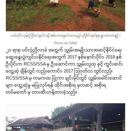
ဟမ်းငိုင်းဘုန်းကြီးကျောင်းသို့ စစ်ဘေးရှောင်လာသည့် ဟိုခိုင်းအုပ်စုမှ ရွာသားတချို့ (
Photo by SSM)
၂၁ ရာစု ပင်လုံညီလာခံ အတွက် သျှမ်းအမျိုးသားအဆင့်နိုင်ငံရေး
ဆွေးနွေးပွဲကျင်းပနိုင်ရေးအတွက် 2017 နှစ်နှောင်းပိုင်း၊ 2018 နှစ်
ဦးပိုင်းက RCSS/SSA မှ ဦးဆောင်ကာ သျှမ်းလူထု နှင့် ကွင်းဆင်း
တွေ့ဆုံ ချိန်တွင် လည်းကောင်း၊ 2017 သြဂုတ်လ တွင်လည်း
RCSS/SSA မှ ကမကထ ပြုကာ ချင်းမိုင်တွင် သျှမ်းခေါင်းဆောင်
များ တွေ့ဆုံမှု မပြုလုပ်ရန် ထိုင်းအစိုးရ မှတဆင့် အစိုးရ
တပ်မတော် မှ တားဆီးဟန့်တားခဲ့သည်။