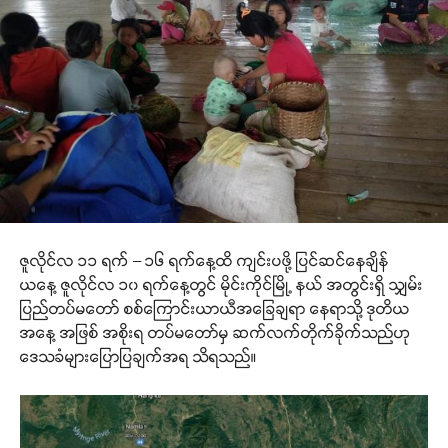
ဇူလိုင်လ ၁၁ ရက် – ၁၆ ရက်နေ့ထိ ကျင်းပဖို့ ပြင်ဆင်နေချိန်
ယနေ့ ဇူလိုင်လ ၁၀ ရက်နေ့တွင် မိုင်းကိုင်မြို့ နယ် အတွင်းရှိ သျှမ်း
ပြည်တပ်မတော် စစ်ကြောင်းယာယီအခြေချရာ နေရာသို့ ဒုတိယ
အနေ့ အဖြစ် အစိုးရ တပ်မတော်မှ ဆက်လက်တိုက်ခိုက်သည်ဟု
ဒေသခံများပြောပြချက်အရ သိရသည်။