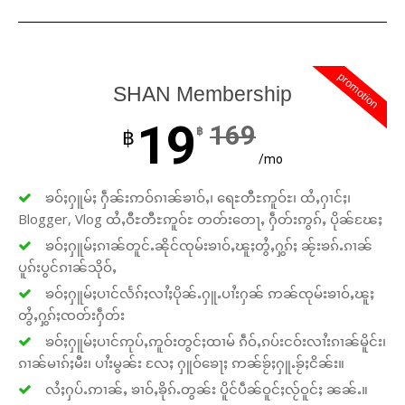
promotion
SHAN Membership
19
169
฿
฿
/mo
ၶဝ်ႈႁူမ်ႈ ႁဵၼ်းဢဝ်ၵၢၼ်ၶၢဝ်ႇ၊ ရေႊတီႊဢူဝ်ႊ၊ ထႆႇႁၢင်ႈ၊
Blogger, Vlog ထႆႇဝီႊတီႊဢူဝ်ႊ တတ်းတေႃႇ ႁဵတ်းဢွၵ်ႇ ပိုၼ်ၽႄႈ
ၶဝ်ႈႁူမ်ႈၵၢၼ်တူင်ႉၼိုင်ၸုမ်းၶၢဝ်ႇၽူႈတွႆႇႁွၵ်ႈ ၼႂ်းၶၵ်ႉၵၢၼ်
ပူၵ်းပွင်ၵၢၼ်သိုဝ်ႇ
ၶဝ်ႈႁူမ်ႈပၢင်လႅၵ်ႈလၢႆႈပိုၼ်ႉႁူႉပၢႆးႁၼ် ဢၼ်ၸုမ်းၶၢဝ်ႇၽူႈ
တွႆႇႁွၵ်ႈၸတ်းႁဵတ်း
ၶဝ်ႈႁူမ်ႈပၢင်ဢုပ်ႇဢူဝ်းတွင်ႈထၢမ် ၵဵဝ်ႇၵပ်းငဝ်းလၢႆးၵၢၼ်မိူင်း၊
ၵၢၼ်မၢၵ်ႈမီး၊ ပၢႆးမွၼ်း လႄႈ ႁူဝ်ၶေႃႈ ဢၼ်ၶႂ်ႈႁူႉၶႂ်ႈငိၼ်း။
လႆႈႁပ်ႉဢၢၼ်ႇ ၶၢဝ်ႇၶိုၵ်ႉတွၼ်း ပိူင်ပဵၼ်ဝူင်ႈလႂ်ဝူင်ႈ ၼၼ်ႉ။