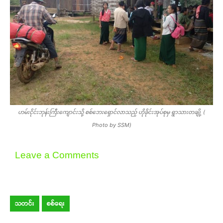
ဟမ်းငိုင်းဘုန်းကြီးကျောင်းသို့ စစ်ဘေးရှောင်လာသည့် ဟိုခိုင်းအုပ်စုမှ ရွာသားတချို့ (
Photo by SSM)
Leave a Comments
သတင်း
စစ်ရေး