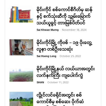
မိုင်းကိုင် စစ်ကောင်စီဂိတ်မှ ဆန်
နှင့် စက်သုံးဆီကို သျှမ်းမြောက်
သယ်ယူခွင့် တားမြစ်ပိတ်ပင်
-
November 18, 2024
Sai Khwan Murng
မိုင်းကိုင်မြို့ ကိုဗစ် – ၁၉ ပိုးတွေ့
လူနာ တစ်ဦးသေဆုံး
-
October 25, 2022
Sai Hseng Leng
မိုင်းကိုင်မြို့နယ် လယ်ယာအတွင်း
လက်နက်ကြီး ကျပေါက်ကွဲ
-
October 11, 2022
SHAN
လွိုင်လင်ခရိုင်အတွင်း စစ်
ကောင်စီမှ စစ်ဆေး ပိုက်ဆံ