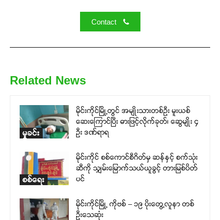
Contact
Related News
မိုင်းကိုင်မြို့တွင် အမျိုးသားတစ်ဦး မူးယစ်
ဆေးကြောင်ပြီး ဓားဖြင့်လိုက်ခုတ်၊ ဆွေမျိုး ၄
ဦး ဒဏ်ရာရ
မှုခင်း
မိုင်းကိုင် စစ်ကောင်စီဂိတ်မှ ဆန်နှင့် စက်သုံး
ဆီကို သျှမ်းမြောက်သယ်ယူခွင့် တားမြစ်ပိတ်
ပင်
စစ်ရေး
မိုင်းကိုင်မြို့ ကိုဗစ် – ၁၉ ပိုးတွေ့လူနာ တစ်
ဦးသေဆုံး