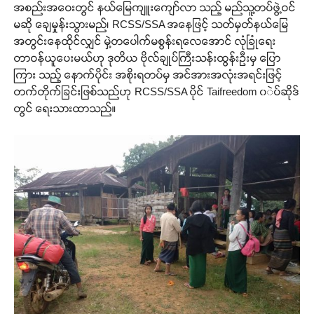
အစည်းအဝေးတွင် နယ်မြေကျူးကျော်လာ သည့် မည်သူ့တပ်ဖွဲ့ဝင်
မဆို ချေမှုန်းသွားမည်၊ RCSS/SSA အနေဖြင့် သတ်မှတ်နယ်မြေ
အတွင်းနေထိုင်လျှင် မှဲ့တပေါက်မစွန်းရလေအောင် လုံခြုံရေး
တာဝန်ယူပေးမယ်ဟု ဒုတိယ ဗိုလ်ချုပ်ကြီးသန်းထွန်းဦးမှ ပြော
ကြား သည့် နောက်ပိုင်း အစိုးရတပ်မှ အင်အားအလုံးအရင်းဖြင့်
တက်တိုက်ခြင်းဖြစ်သည်ဟု RCSS/SSA ပိုင် Taifreedom ၀ဲပ်ဆိုဒ်
တွင် ရေးသားထာသည်။