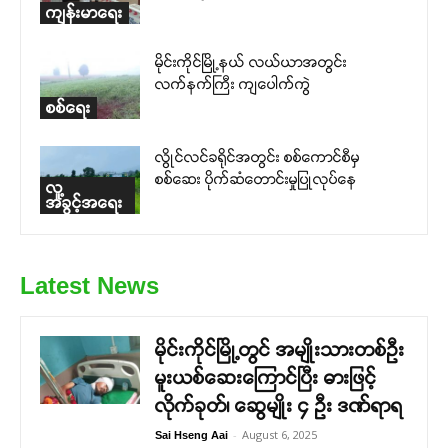
ကျန်းမာရေး
မိုင်းကိုင်မြို့နယ် လယ်ယာအတွင်း
လက်နက်ကြီး ကျပေါက်ကွဲ
စစ်ရေး
လွိုင်လင်ခရိုင်အတွင်း စစ်ကောင်စီမှ
စစ်ဆေး ပိုက်ဆံတောင်းမှုပြုလုပ်နေ
လူ့
အခွင့်အရေး
Latest News
မိုင်းကိုင်မြို့တွင် အမျိုးသားတစ်ဦး
မူးယစ်ဆေးကြောင်ပြီး ဓားဖြင့်
လိုက်ခုတ်၊ ဆွေမျိုး ၄ ဦး ဒဏ်ရာရ
-
August 6, 2025
Sai Hseng Aai