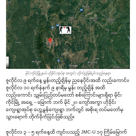
မိုင်းကိုင်မြို့နယ် ဟိုခိုင်းအုပ်စု အတွင်း တိုက်ပွဲဖြစ်ပွါးသည့်နေရာ
ဇူလိုင်လ ၉ ရက်နေ့ မွန်းတည့်ချိန်မှ ညနေပိုင်းအထိ လည်းကောင်း၊
ဇူလိုင်လ ၁၀ ရက်နံနက် ၉ နာရီမှ မွန်း တည့်ချိန် အထိ
လည်းကောင်း သျှမ်းပြည်တပ်မတော် စစ်ကြောင်းများရှိရာ မိုင်း
ကိုင်မြို့ အရှေ့ – မြောက် ဘက် မိုင် ၂၀ ကျော်အကွာ ဟိုခိုင်း
ကျေးရွာအုပ်စု ဟွေ့မွန်ကျေးရွာ ဘက်တွင် အစိုးရ တပ်မတော်မှ
သွားရောက် တိုက်ခိုက်ခြင်းဖြစ်သည်။
ဇူလိုင်လ ၃ – ၅ ရက်နေ့ထိ ကျင်းပသည့် JMC-U ၁၇ ကြိမ်မြောက်