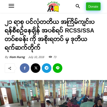
Donate
၂၁ ရာစု ပင်လုံတတိယ အကြိမ်ကျင်းပ
ရန်စီစဉ်နေချိန် အပစ်ရပ် RCSS/SSA
တပ်စခန်း ကို အစိုးရတပ် မှ ဒုတိယ
ရက်ဆက်တိုက်
July 10, 2018
73
By
Hom Hurng