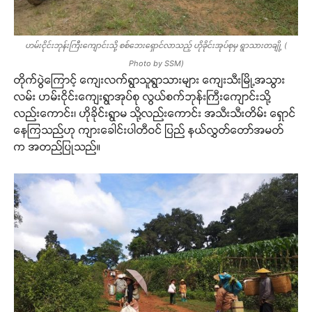
ဟမ်းငိုင်းဘုန်းကြီးကျောင်းသို့ စစ်ဘေးရှောင်လာသည့် ဟိုခိုင်းအုပ်စုမှ ရွာသားတချို့ (
Photo by SSM)
တိုက်ပွဲကြောင့် ကျေးလက်ရွာသူရွာသားများ ကျေးသီးမြို့အသွား
လမ်း ဟမ်းငိုင်းကျေးရွာအုပ်စု လွယ်စက်ဘုန်းကြီးကျောင်းသို့
လည်းကောင်း၊ ဟိုခိုင်းရွာမ သို့လည်းကောင်း အသီးသီးတိမ်း ရှောင်
နေကြသည်ဟု ကျားခေါင်းပါတီဝင် ပြည် နယ်လွှတ်တော်အမတ်
က အတည်ပြုသည်။