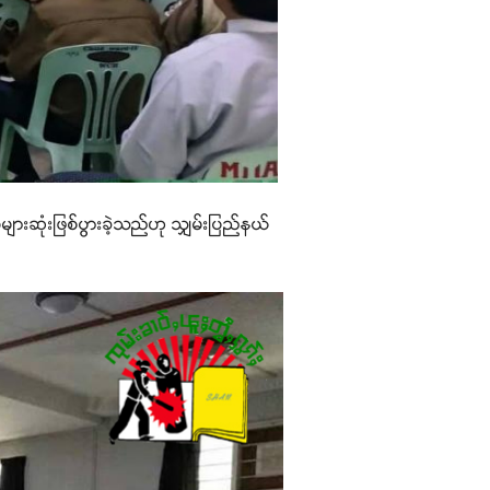
အများဆုံးဖြစ်ပွားခဲ့သည်ဟု သျှမ်းပြည်နယ်