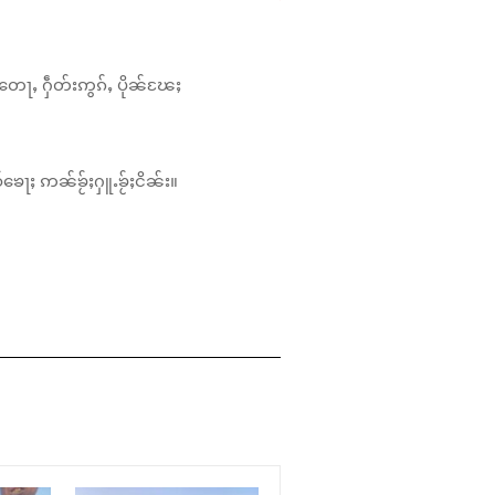
တေႃႇ ႁဵတ်းဢွၵ်ႇ ပိုၼ်ၽႄႈ
်ၶေႃႈ ဢၼ်ၶႂ်ႈႁူႉၶႂ်ႈငိၼ်း။