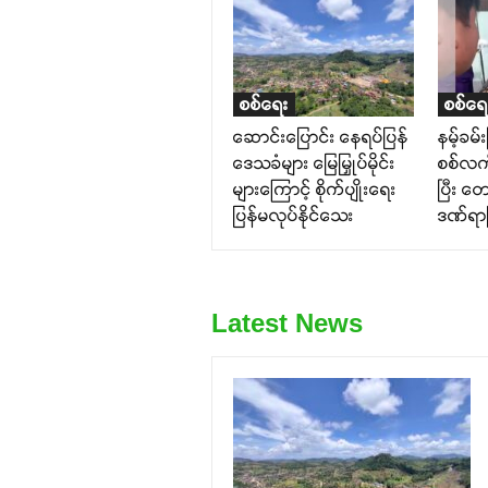
စစ်ရေး
စစ်ရေ
ဆောင်းပြောင်း နေရပ်ပြန်
နမ့်ခမ်း
ဒေသခံများ မြေမြှုပ်မိုင်း
စစ်လက်
များကြောင့် စိုက်ပျိုးရေး
ပြီး တ
ပြန်မလုပ်နိုင်သေး
ဒဏ်ရာပ
Latest News