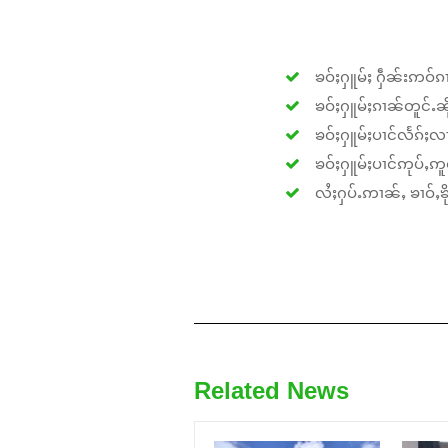
ၶဝ်ႈႁူမ်ႈ ႁဵၼ်းဢဝ်ၵၢ
ၶဝ်ႈႁူမ်ႈၵၢၼ်တူင်ႉၼိုင
ၶဝ်ႈႁူမ်ႈပၢင်လႅၵ်ႈလၢ
ၶဝ်ႈႁူမ်ႈပၢင်ဢုပ်ႇဢူဝ
လႆႈႁပ်ႉဢၢၼ်ႇ ၶၢဝ်ႇၶိုၵ
Related News