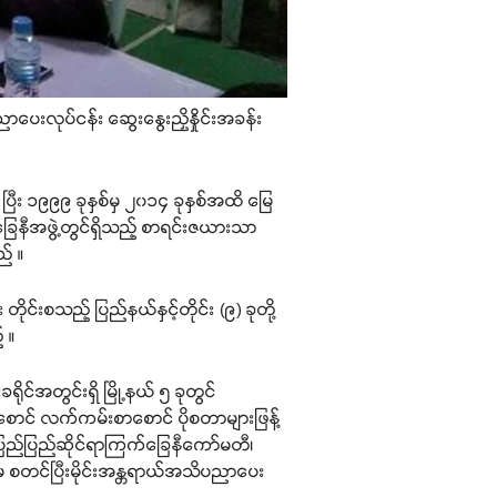
ာပေးလုပ်ငန်း ဆွေးနွေးညှိနှိုင်းအခန်း
ပြီး ၁၉၉၉ ခုနှစ်မှ ၂၀၁၄ ခုနှစ်အထိ မြေ
ြေနီအဖွဲ့တွင်ရှိသည့် စာရင်းဇယားသာ
် ။
တိုင်းစသည့် ပြည်နယ်နှင့်တိုင်း (၉) ခုတို့
် ။
ိုင်အတွင်းရှိ မြို့နယ် ၅ ခုတွင်
ောင် လက်ကမ်းစာစောင် ပိုစတာများဖြန့်
အပြည်ပြည်ဆိုင်ရာကြက်ခြေနီကော်မတီ၊
စ်မှ စတင်ပြီးမိုင်းအန္တရာယ်အသိပညာပေး