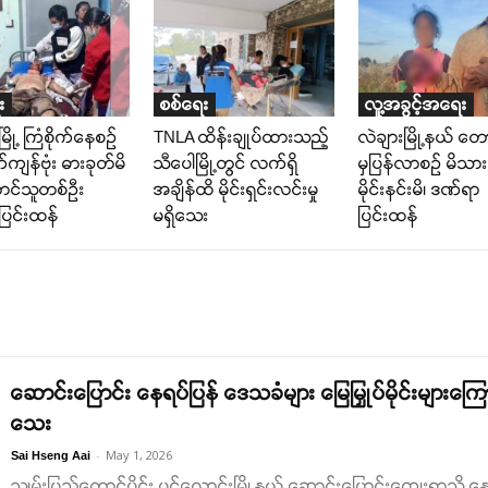
း
စစ်ရေး
လူ့အခွင့်အရေး
မြို့ ကြံစိုက်နေစဉ်
TNLA ထိန်းချုပ်ထားသည့်
လဲချားမြို့နယ် တ
ကျန်ဗုံး ဓားခုတ်မိ
သီပေါမြို့တွင် လက်ရှိ
မှပြန်လာစဉ် မိသား
ောင်သူတစ်ဦး
အချိန်ထိ မိုင်းရှင်းလင်းမှု
မိုင်းနင်းမိ၊ ဒဏ်ရာ
ြင်းထန်
မရှိသေး
ပြင်းထန်
ဆောင်းပြောင်း နေရပ်ပြန် ဒေသခံများ မြေမြှုပ်မိုင်းများကြောင့
သေး
-
May 1, 2026
Sai Hseng Aai
သျှမ်းပြည်တောင်ပိုင်း ပင်လောင်းမြို့နယ် ဆောင်းပြောင်းကျေးရွာသို့ နေရ