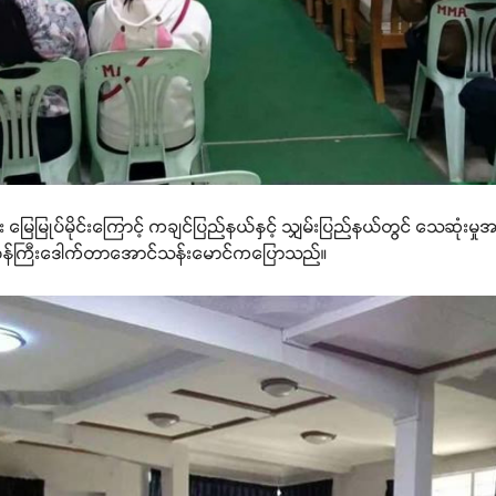
း မြေမြုပ်မိုင်းကြောင့် ကချင်ပြည်နယ်နှင့် သျှမ်းပြည်နယ်တွင် သေဆုံးမှု
းရာဝန်ကြီးဒေါက်တာအောင်သန်းမောင်ကပြောသည်။