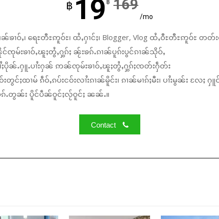
19
169
฿
฿
/mo
ၼ်ၶၢဝ်ႇ၊ ရေႊတီႊဢူဝ်ႊ၊ ထႆႇႁၢင်ႈ၊ Blogger, Vlog ထႆႇဝီႊတီႊဢူဝ်ႊ တတ်း
်ၸုမ်းၶၢဝ်ႇၽူႈတွႆႇႁွၵ်ႈ ၼႂ်းၶၵ်ႉၵၢၼ်ပူၵ်းပွင်ၵၢၼ်သိုဝ်ႇ
ႆႈပိုၼ်ႉႁူႉပၢႆးႁၼ် ဢၼ်ၸုမ်းၶၢဝ်ႇၽူႈတွႆႇႁွၵ်ႈၸတ်းႁဵတ်း
်းတွင်ႈထၢမ် ၵဵဝ်ႇၵပ်းငဝ်းလၢႆးၵၢၼ်မိူင်း၊ ၵၢၼ်မၢၵ်ႈမီး၊ ပၢႆးမွၼ်း လႄႈ ႁူဝ
်ႉတွၼ်း ပိူင်ပဵၼ်ဝူင်ႈလႂ်ဝူင်ႈ ၼၼ်ႉ။
Contact