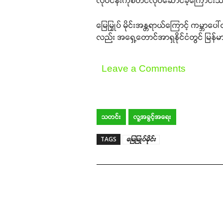
လုပ်ငန်းကိုစတင်လုပ်ဆောင်ခဲ့ကြောင်း
မြေမြှုပ် မိုင်းအန္တရာယ်ကြောင့် ကမ္ဘာပေါ်
လည်း အရှေ့တောင်အာရှနိုင်ငံတွင် မြန်မ
Leave a Comments
သတင်း
လူ့အခွင့်အရေး
TAGS
မြေမြုပ်မိုင်း