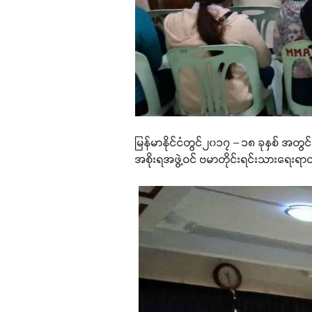
မြန်မာနိုင်ငံတွင်၂၀၁၇ – ၁၈ ခုနှစ် အတွင်
အစိုးရအဖွဲ့ဝင် ဗမာတိုင်းရင်းသားရေ