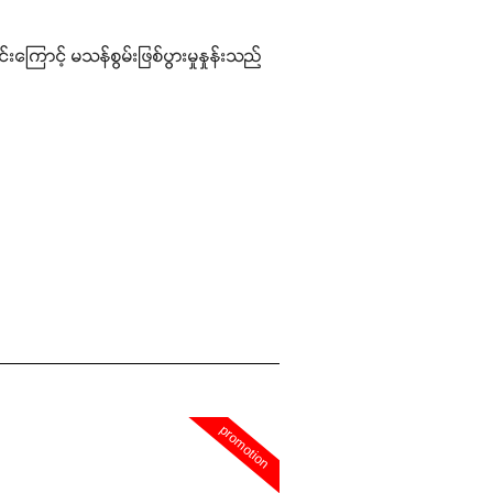
င်းကြောင့် မသန်စွမ်းဖြစ်ပွားမှုနှုန်းသည်
promotion