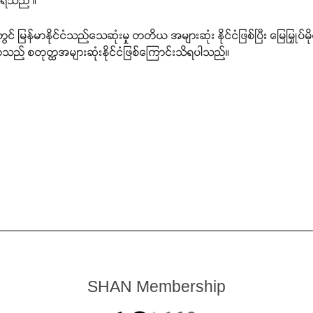
သိရသည် ။
တွင် မြန်မာနိုင်ငံသည်သေဆုံးမှု တတိယ အများဆုံး နိုင်ငံဖြစ်ပြီး မြေမြှုပ်မို
ာသည် စတုတ္ထအများဆုံးနိုင်ငံဖြစ်ကြောင်းသိရပါသည်။
SHAN Membership