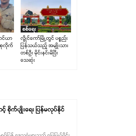
စစ်ရေး
ောင်ယာ
လွိုင်ကော်မြို့တွင် ပစ္စည်း
စုလိုက်
ပြန်သယ်သည့် အမျိုးသား
တစ်ဦး မိုင်းနင်းမိပြီး
သေဆုံး
် စိုက်ပျိုးရေး ပြန်မလုပ်နိုင်
ပ်ပြန် ဒေသခံများသည့် မြေမြှုပ်မိုင်း