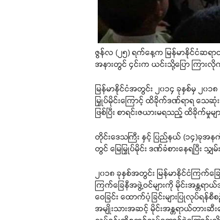
ဇွန်လ (၂၅) ရက်နေ့က မြန်မာနိုင်ငံဆရာဝန
အနားတွင် ၄င်းက ယင်းသို့ပြော ကြားလိုက
မြန်မာနိုင်ငံအတွင်း ၂၀၁၄ ခုနှစ်မှ ၂၀၁၈
မြှုပ်မိုင်းကြောင့် ထိခိုက်ဒဏ်ရာရ သ
ဖြစ်ပြီး စာရင်းဇယားမရသည့် ထိခိုက်
တိုင်းဒေသကြီး နှင့် ပြည်နယ် (၁၄)ခုအနက် ကခ
တွင် မြေမြှုပ်မိုင်း ဒဏ်ခံစားနေရပြီး သျ
၂၀၁၈ ခုနှစ်အတွင်း မြန်မာနိုင်ငံကြက်ခြေန
ကြက်ခြေနီအဖွဲ့ဝင်များကို မိုင်းအန္
ဝေခြင်း ထောက်ပံ့ခြင်းများပြုလုပ်ရန်စ
အမျိုးသားအဆင့် မိုင်းအန္တရာယ်တားဆီးရေ