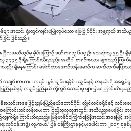
်များအသင်း ရုံးတွင်ကျင်းပပြုလုပ်သော မြေမြှုပ်မိုင်း အန္တရာယ် အသိပည
်ခြင်းဖြစ်သည် ။
 ဧပြီလအထိတွင်မူ မိုင်းကြောင့် ဒဏ်ရာရသူ ၆၀၄ ဦး သေဆုံးသူ ၉၅ ဦး ရှိခဲ့
ေဆုံးသူ ၃၇၄၅ ဦးရှိကြောင်းသိရသည်။ အဆိုပါ စာရင်းဇယား များသည် ကြက်ခ
မှုများလည်း ရှိနေကြောင်း ဒေါက်တာအောင်သန်းမောင်က ဆက်လက်ပြောသည
ျင် ၊ကယား ၊ ကရင် ၊ မွန် ၊ချင်း ၊ရခိုင် ၊ သျှမ်းနှင့် တနင်္သာရီ အရှေ့ပဲခူး 
ှမ်းပြည်နယ်နှင့် ကချင်ပြည်နယ် တို့တွင် သေဆုံးမှု များပြားကြောင်းသိရသည
ီအသင်းအနေဖြင့်သျှမ်းပြည်နယ်တောင်ပိုင်း လွိုင်လင်ခရိုင်နှင့် လင်းခေးခရ
တရာယ်အကြောင်းသင်တန်းပေးကာ ပြည််သူလူထုအတွင်း အသိပညာပေးခြင်း စာစ
ီစဉ်လျှက်ရှိကြောင်းသိရသည်။ မြန်မာနိုင်ငံကြက်ခြေနီအသင်းအနေဖြင့် 
းလုပ်ငန်းအဖွဲ့၊ လူ/ကယ်/ ပြန် ဝန်ကြီးဌာနနှင့်ပူးပေါင်းကာ ၂၀၁၅ ခုနှ