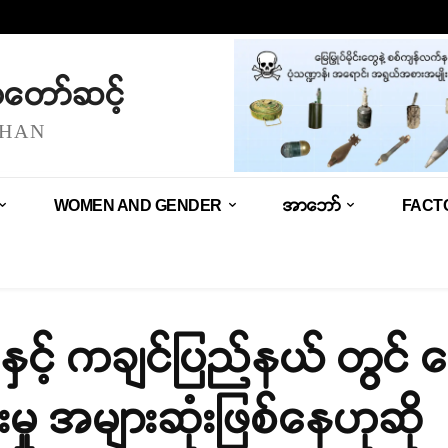
သံတော်ဆင့်
SHAN
WOMEN AND GENDER
အာဘော်
FACT
ှင့် ကချင်ပြည်နယ် တွင် မြေမ
းမှု အများဆုံးဖြစ်နေဟုဆို