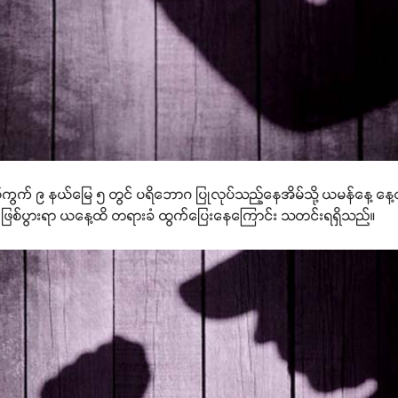
ို့ ရပ်ကွက် ၉ နယ်မြေ ၅ တွင် ပရိဘောဂ ပြုလုပ်သည့်နေအိမ်သို့ ယမန်နေ့ န
မှု ဖြစ်ပွားရာ ယနေ့ထိ တရားခံ ထွက်ပြေးနေကြောင်း သတင်းရရှိသည်။