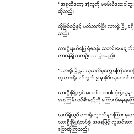
“ အခုထိတော့ အဲ့လူကို မဖမ်းမိသေးပါဘူး
ဆိုသည်။
ထိုဖြစ်စဉ်နှင့် ပတ်သက်ပြီး လားရှိုးမြို့
သည်။
လားရှိုးနယ်မြေ ရဲစခန်း သတင်းပေးချက်အရ
တာဝန်ရှိ သူတဦးကပြောသည်။
“ လားရှိုးမြို့မှာ လုယက်မှုတွေ မကြာ
ဟု လားရှိုး ရပ်ကွက် ၉ မှ စိုင်းလှအောင
လားရှိုးမြို့တွင် မူးယစ်ဆေးဝါးသုံးစွဲသ
အနုကြမ်း ဝင်စီးမည်ကို ကြောက်နေရကြေ
လက်ရှိတွင် လားရှိုးလူငယ်များကြား မူးယစ်
လားရှိုးမြို့ရဲတပ်ဖွဲ့ အနေဖြင့် လူအင်
ပြောဆိုကြသည်။