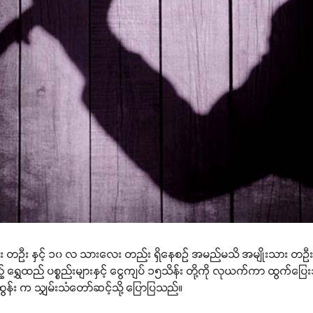
သမီး တဦး နှင့် ၁၀ လ သားလေး တည်း ရှိနေစဉ် အမည်မသိ အမျိုးသား တဦး
ရွှေထည် ပစ္စည်းများနှင့် ငွေကျပ် ၁၅သိန်း တို့ကို လုယက်ကာ ထွက်ပြ
ထွန်း က သျှမ်းသံတော်ဆင့်သို့ ပြောပြသည်။