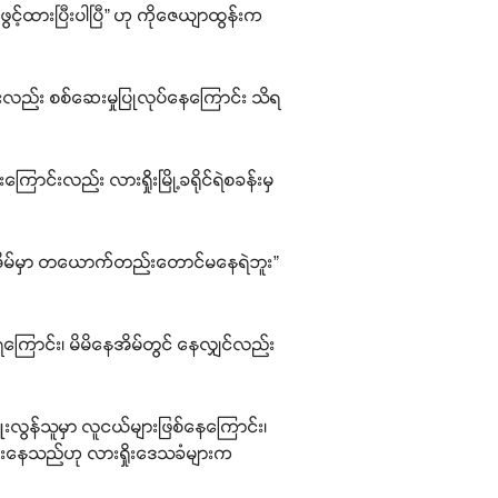
င့်ထားပြီးပါပြီ” ဟု ကိုဇေယျာထွန်းက
ွက်များလည်း စစ်ဆေးမှုပြုလုပ်နေကြောင်း သိရ
ာင်းလည်း လားရှိုးမြို့ခရိုင်ရဲစခန်းမှ
ပဲ။ အိမ်မှာ တယောက်တည်းတောင်မနေရဲဘူး”
နေရကြောင်း၊ မိမိနေအိမ်တွင် နေလျှင်လည်း
းကျူးလွန်သူမှာ လူငယ်များဖြစ်နေကြောင်း၊
ားနည်းနေသည်ဟု လားရှိုးဒေသခံများက