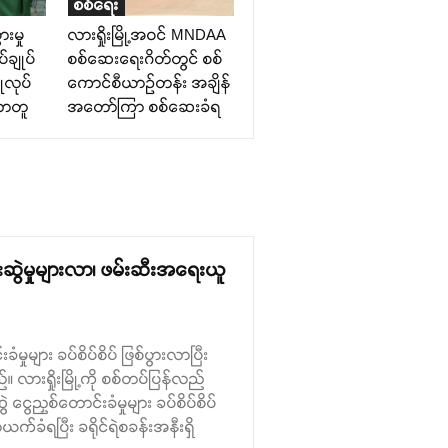
စစ်ရေး
ားမှု
လားရှိုးမြို့အဝင် MNDAA
်ချုပ်
စစ်ဆေးရေးဂိတ်တွင် စစ်
ုလုပ်
ကောင်စီယာဉ်တန်း အချိန်
ောတူ
အတော်ကြာ စစ်ဆေးခံရ
်ပေးဆွဲမှုများလာ၊ ဖမ်းဆီးအရေးယူ
ခံမှုများ ခပ်စိပ်စိပ် ဖြစ်ပွားလာပြီး
လားရှိုးမြို့ကို စစ်တပ်ပြန်လည်
 ငွေညှစ်တောင်းခံမှုများ ခပ်စိပ်စိပ်
ခံရပြီး ခရိုင်ရဲစခန်းအနီးရှိ