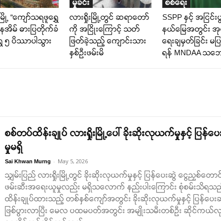
မှုခင်း
စစ်ရေး
းမြို့ “ကျော်သရဖူရွှေ
လားရှိုးမြို့တွင် ဆရာတော်
SSPP နှင့် အငြင်းပွ
နေအိမ် ဓားပြတိုက်ခံ
ကို အငြိုးကြောင့် သဝာ်
နယ်မြေအတွင်း အုပ
ွှေ ၅ ပိဿာပါသွား
ဖြတ်ခဲ့သည့် ကျောင်းသား
ရေးချမှတ်ခြင်း မပြ
နှစ်ဦးဖမ်းမိ
ရန် MNDAA သဘ
စစ်တပ်ထိန်းချုပ် လားရှိုးမြို့ပေါ် ခိုးဆိုးလုယက်မှုနှင့် ပြန
မှုမရှိ
-
May 5, 2026
Sai Khwan Murng
သျှမ်းပြည် လားရှိုးမြို့တွင် ခိုးဆိုးလုယက်မှုနှင့် ပြန်ပေးဆွဲ ငွေညှစ်တောင်း
ဖမ်းဆီးအရေးယူမှုလည်း မရှိသလောက် နည်းပါးကြောင်း စုံစမ်းသိရသည်။ 
ထိန်းချုပ်ထားသည့် တစ်နှစ်ကျော်အတွင်း ခိုးဆိုးလုယက်မှုနှင့် ပြန်ပေးဆွဲ
ဖြစ်ပွားလာပြီး မေလ ပထမပတ်အတွင်း အမျိုးသမီးတစ်ဦး ဆိုင်ကယ်လုယက်