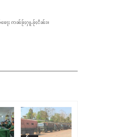
်ၶေႃႈ ဢၼ်ၶႂ်ႈႁူႉၶႂ်ႈငိၼ်း။