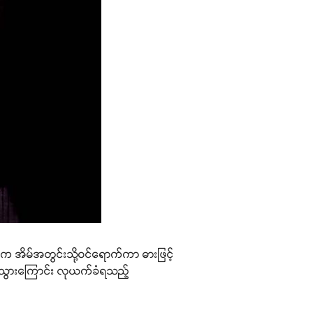
က အိမ်အတွင်းသို့ဝင်ရောက်ကာ ဓားဖြင့်
ေးသွားကြောင်း လုယက်ခံရသည့်