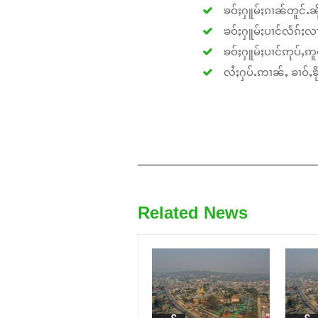
ၶဝ်ႈႁူမ်ႈၵၢၼ်တူင်ႉၼိုင
ၶဝ်ႈႁူမ်ႈပၢင်လႅၵ်ႈလၢ
ၶဝ်ႈႁူမ်ႈပၢင်ဢုပ်ႇဢူဝ
လႆႈႁပ်ႉဢၢၼ်ႇ ၶၢဝ်ႇၶိုၵ
Related News