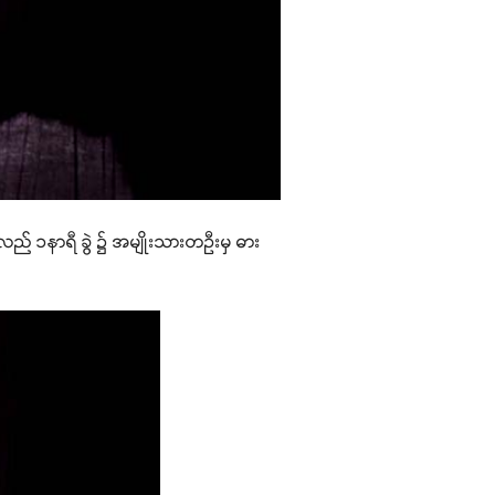
ေ့လည် ၁နာရီ ခွဲ ၌ အမျိုးသားတဦးမှ ဓား