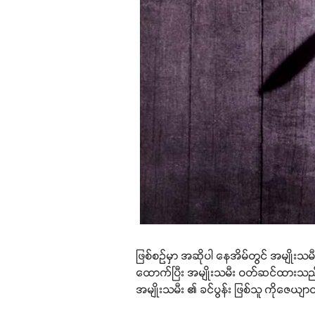
ဖြစ်စဉ်မှာ အဆိုပါ နေအိမ်တွင် အမျိုး
ထောက်ပြီး အမျိုးသမီး ဝတ်ဆင်ထားသည့် 
အမျိုးသမီး ၏ ခင်ပွန်း ဖြစ်သူ ကိုဇေယျာ