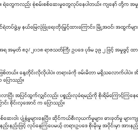
။ ရဲတွေကလည်း စုံစမ်းစစ်ဆေးမှုတွေလုပ်နေပါတယ်။ ကျနော် တို့က အမှုဖွ
 ခရိုင်ရဲတပ်ဖွဲ့မှ နယ်မြေလုံခြုံရေးတိုးမြှင့်ထားကြောင်း၊ မြို့အဝင်၊ အထ
 အမှတ် ၈၃/ ၂၀၁၈ ရာဇသတ်ကြီး ဥပဒေ ပုဒ်မ ၃၉ ၂ ဖြင့် အမှုဖွင့် ထားကြေ
ခဏဖြစ်တယ်။ နေ့တိုင်းလိုလိုပါပဲ။ တရားခံကို ဖမ်းမိတာ မရှိသလောက်ပါ
် က ပြောသည်။
ူများလာပြီး အပြင်ထွက်လျှင်လည်း ပစ္စည်းလုခံရမည်ကို စိုးရိမ်ကြောင့်ကြ
ာင်း စိုင်းလှအောင် က ပြောသည်။
ဆေးဝါး ပျံ့နှံ့မှုများနေပြီး၊ ဆိုင်ကယ်စီးလုယက်မှုများ၊ ဓားခုတ်မှု မျာ
အား နည်းနည်းဖြင့် လုပ်နေကြပေမယ့် တရားဥပဒေ စိုးမိုးမှု အပိုင်းမှာ အ