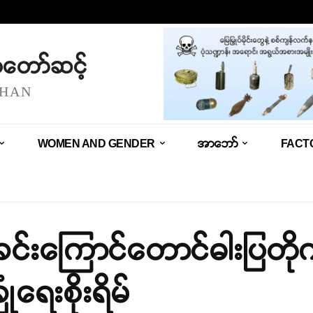
သံတော်ဆင့်
SHAN
WOMEN AND GENDER
အာဘော်
FACT
့ခင်းကြောင်တောင်ဓါးပြတိုက်မ
ံရေးစိုးရိမ်