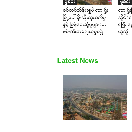
မှုခင်း
မှုခင်း
စစ်တပ်ထိန်းချုပ် လားရှိုး
လားရှို
မြို့ပေါ် ခိုးဆိုးလုယက်မှု
ဆိုင်” 
နှင့် ပြန်ပေးဆွဲမှုများလာ၊
ရပြီး ရ
ဖမ်းဆီးအရေးယူမှုမရှိ
ဟုဆို
Latest News