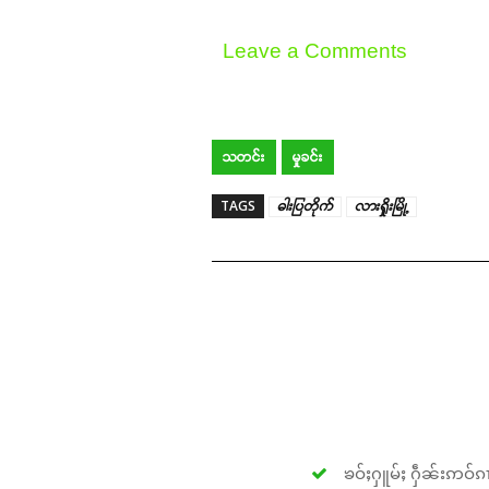
Leave a Comments
သတင်း
မှုခင်း
TAGS
ဓါးပြတိုက်
လားရှိုးမြို့
ၶဝ်ႈႁူမ်ႈ ႁဵၼ်းဢဝ်ၵၢ