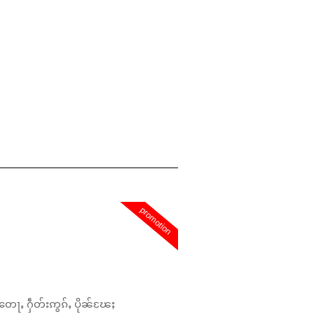
promotion
တေႃႇ ႁဵတ်းဢွၵ်ႇ ပိုၼ်ၽႄႈ