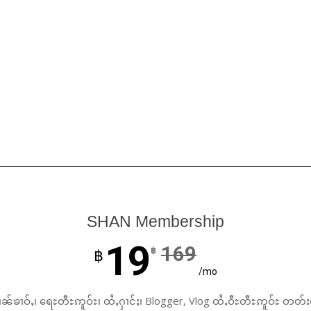
SHAN Membership
19
169
฿
฿
/mo
ၼ်ၶၢဝ်ႇ၊ ရေႊတီႊဢူဝ်ႊ၊ ထႆႇႁၢင်ႈ၊ Blogger, Vlog ထႆႇဝီႊတီႊဢူဝ်ႊ တတ်း