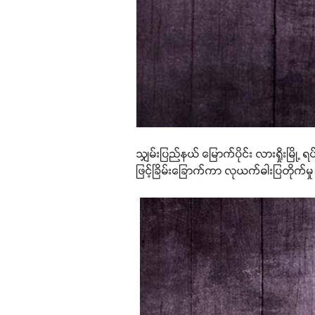
သျှမ်းပြည်နယ် မြောက်ပိုင်း လားရှိုးမြ
ဖြင့်ခြိမ်းခြောက်ကာ လုယက်ဓါးပြတိုက်