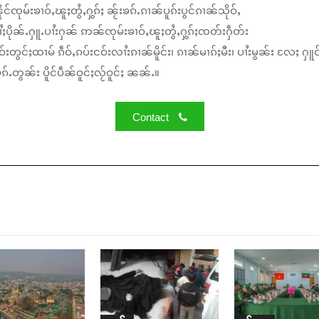
်ၸုမ်းၶၢဝ်ႇၽူႈတွႆႇႁွၵ်ႈ ၼႂ်းၶၵ်ႉၵၢၼ်ပူၵ်းပွင်ၵၢၼ်သိုဝ်ႇ
ႆႈပိုၼ်ႉႁူႉပၢႆးႁၼ် ဢၼ်ၸုမ်းၶၢဝ်ႇၽူႈတွႆႇႁွၵ်ႈၸတ်းႁဵတ်း
်းတွင်ႈထၢမ် ၵဵဝ်ႇၵပ်းငဝ်းလၢႆးၵၢၼ်မိူင်း၊ ၵၢၼ်မၢၵ်ႈမီး၊ ပၢႆးမွၼ်း လႄႈ ႁူဝ
်ႉတွၼ်း ပိူင်ပဵၼ်ဝူင်ႈလႂ်ဝူင်ႈ ၼၼ်ႉ။
Contact