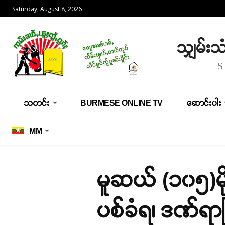
Saturday, August 8, 2026
သျှမ်း
သတင်း
BURMESE ONLINE TV
ဆောင်းပါး
MM
မူဆယ် (၁၀၅)မိ
ပစ်ခံရ၊ ဒဏ်ရာ