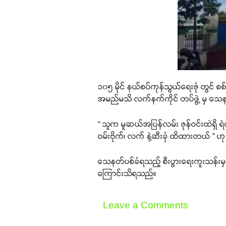
၁၀၅ မိုင် နယ်စပ်ကုန်သွယ်ရေးဇုံ တွင် စ
အမည်မသိ လက်နက်ကိုင် တပ်ဖွဲ့ မှ သေန
“ သူက မူဆယ်အပြန်လမ်း ဇုန်ဝင်းထဲရှိ
ဝမ်းဗိုက်၊ လက် နဲ့ဆီးခုံ ထိထားတယ်
သေနတ်ပစ်ခံရသည့် စီးပွားရေးကူးသန်းမှ ည
ကြောင်းသိရသည်။
Leave a Comments