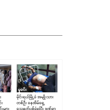
မှုခင်း
း
မိုင်းရယ်မြို့ခံ အမျိုးသား
်း
တစ်ဦး နေအိမ်ရှေ့
င်းများ
သေနတ်ပစ်ခံရပြီး ဒဏ်ရာ