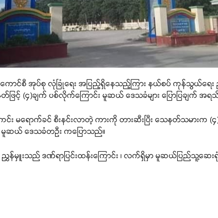
စ်ကောင်စီ အုပ်စု လုံခြုံရေး အပြည့်ရှိနေသည့်ကြား နယ်စပ် ကုန်သွယ်ရေး
တ်ဖြင့် (၄)ချက် ပစ်လိုက်ကြောင်း မူဆယ် ဒေသခံများ ပြောပြချက် အ
 ရဲကင်း မရောက်ခင် စီးနင်းလာတဲ့ ကားကို တားဆီးပြီး သေနတ်သမားက 
 ” ဟု မူဆယ် ဒေသခံတဦး ကပြောသည်။
ွှန်မှူးသည် ဒဏ်ရာပြင်းထန်းကြောင်း ၊ လက်ရှိမှာ မူဆယ်ပြည်သူ့ဆေးရုံမှ 