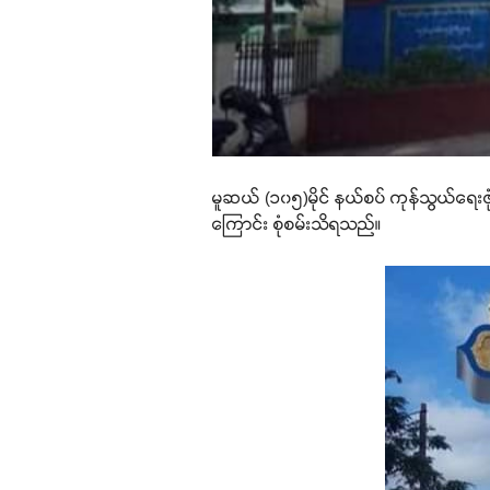
မူဆယ် (၁၀၅)မိုင် နယ်စပ် ကုန်သွယ်ရေး
ကြောင်း စုံစမ်းသိရသည်။