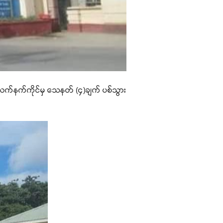
 လက်နက်ကိုင်မှ သေနတ် (၄)ချက် ပစ်သွား