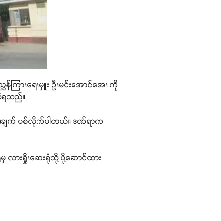
 ညွှန်ကြားရေးမှူး ဦးမင်းအောင်အေး ကို
ရသိရသည်။
(၄)ချက် ပစ်လိုက်ပါတယ်။ ဒဏ်ရာက
လားရှိုးဆေးရုံသို့ ပို့ဆောင်ထား