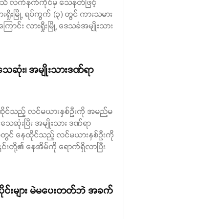
်မသိ လက်နက်ကိုင်မှ သေနတ်ဖြင့်
ရှိုးမြို့ ရပ်ကွက် (၃) တွင် ကားသမား
ာင်း လားရှိုးမြို့ ဒေသခံအမျိုးသား
ီးသေဆုံး၊ အမျိုးသားဒဏ်ရာ
 နေထိုင်သည့် လင်မယားနှစ်ဉီးကို အမည်မ
သေဆုံးပြီး အမျိုးသား ဒဏ်ရာ
တွင် နေထိုင်သည့် လင်မယားနှစ်ဉီးကို
်းတို့၏ နေအိမ်ကို ရောက်ရှိလာပြီး
းပိုင်းများ မဲမပေးတတ်ဘဲ အခက်