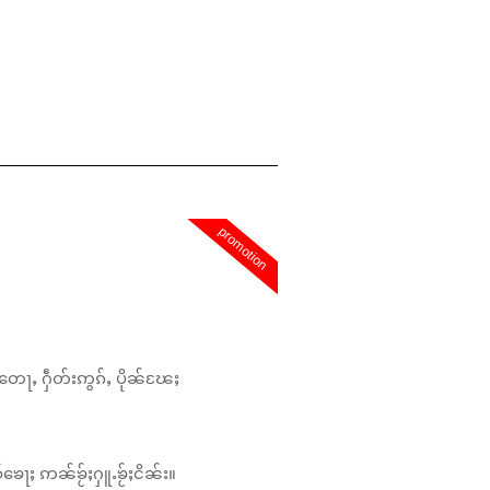
promotion
တေႃႇ ႁဵတ်းဢွၵ်ႇ ပိုၼ်ၽႄႈ
်ၶေႃႈ ဢၼ်ၶႂ်ႈႁူႉၶႂ်ႈငိၼ်း။