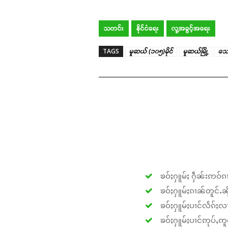
သတင်း
နိုင်ငံရေး
လူ့အခွင့်အရေး
TAGS
မူဆယ် (၁၀၅)မိုင်
မူဆယ်မြို့
သေ
ၶဝ်ႈႁူမ်ႈ ႁဵၼ်းဢဝ်ၵၢ
ၶဝ်ႈႁူမ်ႈၵၢၼ်တူင်ႉၼိုင
ၶဝ်ႈႁူမ်ႈပၢင်လႅၵ်ႈလၢ
ၶဝ်ႈႁူမ်ႈပၢင်ဢုပ်ႇဢူဝ