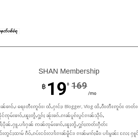
နတ်ပစ်ခံရ
SHAN Membership
19
169
฿
฿
/mo
ၼ်ၶၢဝ်ႇ၊ ရေႊတီႊဢူဝ်ႊ၊ ထႆႇႁၢင်ႈ၊ Blogger, Vlog ထႆႇဝီႊတီႊဢူဝ်ႊ တတ်း
်ၸုမ်းၶၢဝ်ႇၽူႈတွႆႇႁွၵ်ႈ ၼႂ်းၶၵ်ႉၵၢၼ်ပူၵ်းပွင်ၵၢၼ်သိုဝ်ႇ
ႆႈပိုၼ်ႉႁူႉပၢႆးႁၼ် ဢၼ်ၸုမ်းၶၢဝ်ႇၽူႈတွႆႇႁွၵ်ႈၸတ်းႁဵတ်း
်းတွင်ႈထၢမ် ၵဵဝ်ႇၵပ်းငဝ်းလၢႆးၵၢၼ်မိူင်း၊ ၵၢၼ်မၢၵ်ႈမီး၊ ပၢႆးမွၼ်း လႄႈ ႁူဝ