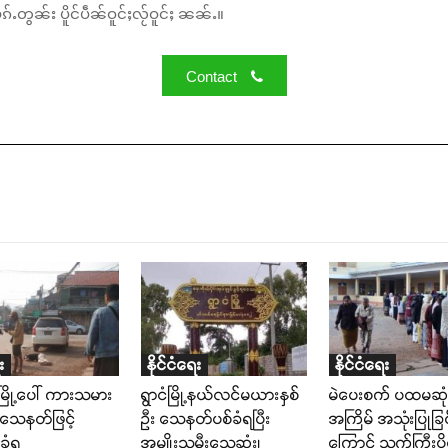
်ႉတွၼ်း ပိူင်ပဵၼ်ဝူင်ႈလႂ်ဝူင်ႈ ၼၼ်ႉ။
Contact
း
နိုင်ငံရေး
နိုင်ငံရေး
းမြို့ပေါ် ကားသမား
ရွာငံမြို့နယ်လင်မယားနှစ်
မဲပေးစက် ပထမဆုံ
 သေနတ်ဖြင့်
ဉီး သေနတ်ပစ်ခံရပြီး
အကြိမ် အသုံးပြုခြင
ခံရ
အမျိုးသမီးသေဆုံး၊
ကြောင့် သက်ကြီးပို