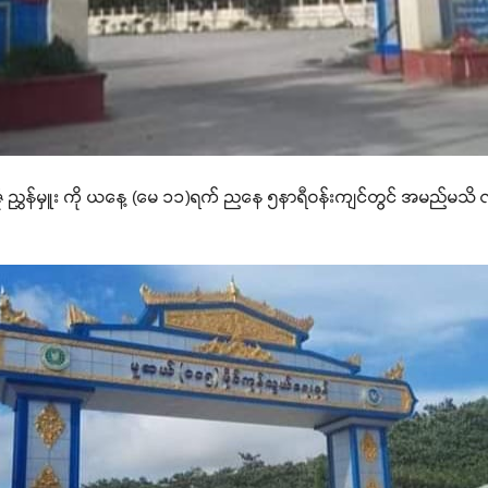
ဇုံ ညွှန်မှူး ကို ယနေ့ (မေ ၁၁)ရက် ညနေ ၅နာရီဝန်းကျင်တွင် အမည်မသိ