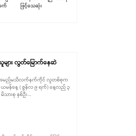
ခက်
ဖြင့်သေဆုံး
လွန်သူများ လွတ်မြောက်နေဆဲ
စ်ဦးကို အမည်မသိလက်နက်ကိုင် လူတစ်စုက
ယမန်နေ့ ( ဇွန်လ ၉ ရက်) နေ့လည် ၃
 မိသားစု နှစ်ဦး...