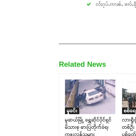
လႆႈႁပ်ႉဢၢၼ်ႇ ၶၢဝ်ႇၶိုၵ
Related News
မှုခင်း
စစ်ရေ
မူဆယ်မြို့ ရွှေဆိုင်ပိုင်ရှင်
လားရှို
မိသားစု ဓားပြတိုက်ခံရ၊
တစ်ဉီး
ကျူးလွန်သူများ
ပစ်ခတ်