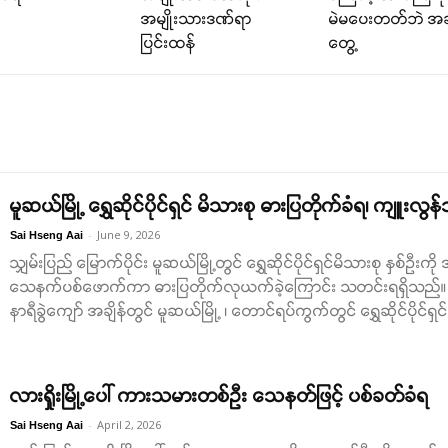
အမျိုးသားဒဏ်ရာ
မဲမပေးတတ်ဘဲ အ
ပြင်းထန်
တွေ့
မူဆယ်မြို့ ရွှေဆိုင်ပိုင်ရှင် မိသားစု ဓားပြတိုက်ခံရ၊ ကျူး
-
June 9, 2026
Sai Hseng Aai
သျှမ်းပြည် မြောက်ပိုင်း မူဆယ်မြို့တွင် ရွှေဆိုင်ပိုင်ရှင်မိသားစု နှ
သေနက်ပစ်ဖောက်ကာ ဓားပြတိုက်လုယက်ခဲ့ကြောင်း သတင်းရရှိသည်။ 
နာရီခွဲကျော် အချိန်တွင် မူဆယ်မြို့ ၊ တောင်ရပ်ကွက်တွင် ရွှေဆိုင်ပိုင်ရှင်
လားရှိုးမြို့ပေါ် ကားသမားတစ်ဉီး သေနတ်ဖြင့် ပစ်ခတ်ခံရ
-
April 2, 2026
Sai Hseng Aai