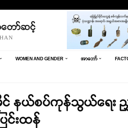
သံတော်ဆင့်
SHAN
WOMEN AND GENDER
အာဘော်
FACT
ုင် နယ်စပ်ကုန်သွယ်ရေး ည
ပြင်းထန်