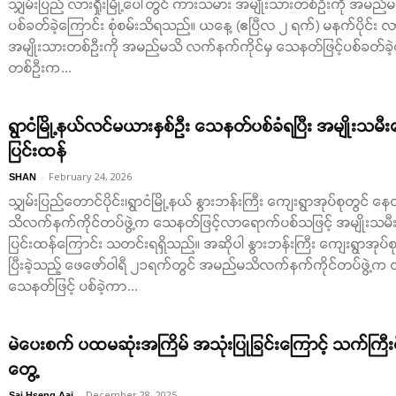
သျှမ်းပြည် လားရှိုးမြို့ပေါ်တွင် ကားသမား အမျိုးသားတစ်ဦးကို အမည
ပစ်ခတ်ခဲ့ကြောင်း စုံစမ်းသိရသည်။ ယနေ့ (ဧပြီလ ၂ ရက်) မနက်ပိုင်း လား
အမျိုးသားတစ်ဦးကို အမည်မသိ လက်နက်ကိုင်မှ သေနတ်ဖြင့်ပစ်ခတ်ခဲ့ကြေ
တစ်ဦးက...
ရွာငံမြို့နယ်လင်မယားနှစ်ဉီး သေနတ်ပစ်ခံရပြီး အမျိုးသမ
ပြင်းထန်
-
February 24, 2026
SHAN
သျှမ်းပြည်တောင်ပိုင်း၊ရွာငံမြို့နယ် နွားဘန်းကြီး ကျေးရွာအုပ်စုတွင်
သိလက်နက်ကိုင်တပ်ဖွဲ့က သေနတ်ဖြင့်လာရောက်ပစ်သဖြင့် အမျိုးသမီး
ပြင်းထန်ကြောင်း သတင်းရရှိသည်။ အဆိုပါ နွားဘန်းကြီး ကျေးရွာအုပ်စု
ပြီးခဲ့သည့် ဖေဖော်ဝါရီ ၂၁ရက်တွင် အမည်မသိလက်နက်ကိုင်တပ်ဖွဲ့က ၎င
သေနတ်ဖြင့် ပစ်ခဲ့ကာ...
မဲပေးစက် ပထမဆုံးအကြိမ် အသုံးပြုခြင်းကြောင့် သက်ကြီ
တွေ့
-
December 28, 2025
Sai Hseng Aai