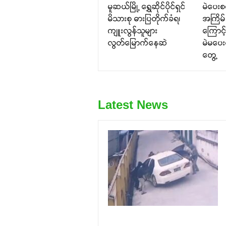
မူဆယ်မြို့ ရွှေဆိုင်ပိုင်ရှင်
မဲပေး
မိသားစု ဓားပြတိုက်ခံရ၊
အကြိမ် 
ကျူးလွန်သူများ
ကြောင့်
လွတ်မြောက်နေဆဲ
မဲမပေ
တွေ့
Latest News