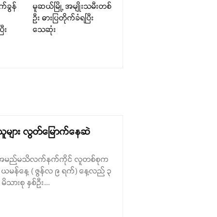
်ခွန်
မူဆယ်မြို့ အမျိုးသမီးတစ်
ဦး ဓားပြတိုက်ခံရပြီး
ြီး
သေဆုံး
လွန်သူများ လွတ်မြောက်နေဆဲ
စ်ဦးကို အမည်မသိလက်နက်ကိုင် လူတစ်စုက
ယမန်နေ့ ( ဇွန်လ ၉ ရက်) နေ့လည် ၃
 မိသားစု နှစ်ဦး...