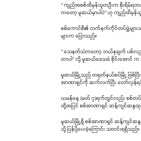
“ ကျည်အစစ်ထိမှန်သူတဦးက စိုးရိမ်ရတယ်
ကတော့ မူဆယ်မှာပါပဲ” ဟု ကျည်ထိမှန်သ
စစ်ကောင်စီ၏ လက်နက်ကိုင်တပ်ဖွဲ့များသ
များက ပြောသည်။
“ သေနတ်သံကတော့ ဘယ်နှချက် ပစ်လည်းမသ
တာပါ” လို့ မူဆယ်ဒေသခံ စိုင်းအောင် က
မူဆယ်မြို့သည် တရုတ်နယ်စပ်မြို့ ဖြစ
အာဏာရှင်ကို ဆက်လက်ပြီး တော်လှန်ရန
ယမန်နေ့ (မတ် ၇)ရက်တွင်လည်း စစ်တပ်နှင
ထို့အပြင် စစ်အာဏာရှင် ဆန့်ကျင်ဆန္ဒထုတ်
မူဆယ်မြို့ရှိ စစ်အာဏာရှင် ဆန့်ကျင်ဆန
သို့ ပြန်ပို့ပေးခဲ့ကြောင်း သတင်းရရှိသည်။