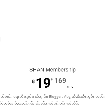
SHAN Membership
19
169
฿
฿
/mo
ၼ်ၶၢဝ်ႇ၊ ရေႊတီႊဢူဝ်ႊ၊ ထႆႇႁၢင်ႈ၊ Blogger, Vlog ထႆႇဝီႊတီႊဢူဝ်ႊ တတ်း
်ၸုမ်းၶၢဝ်ႇၽူႈတွႆႇႁွၵ်ႈ ၼႂ်းၶၵ်ႉၵၢၼ်ပူၵ်းပွင်ၵၢၼ်သိုဝ်ႇ