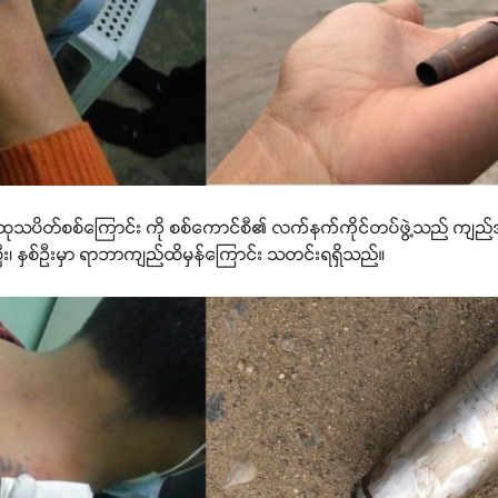
 လူထုသပိတ်စစ်ကြောင်း ကို စစ်ကောင်စီ၏ လက်နက်ကိုင်တပ်ဖွဲ့သည် ကျည်အစစ
ပြီး၊ နှစ်ဦးမှာ ရာဘာကျည်ထိမှန်ကြောင်း သတင်းရရှိသည်။