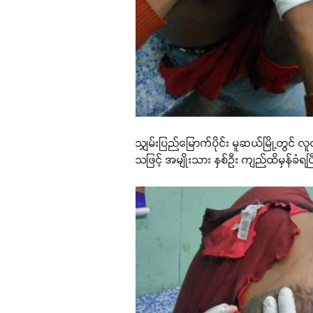
သျှမ်းပြည်မြောက်ပိုင်း မူဆယ်မြို့တွင်
သဖြင့် အမျိုးသား နှစ်ဦး ကျည်ထိမှန်ခံရ