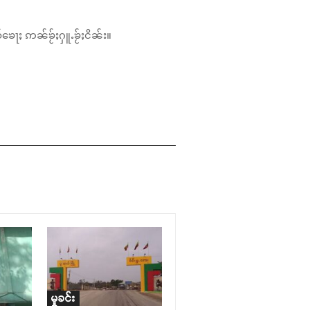
်ၶေႃႈ ဢၼ်ၶႂ်ႈႁူႉၶႂ်ႈငိၼ်း။
မှုခင်း