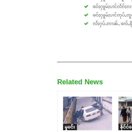
ၶဝ်ႈႁူမ်ႈပၢင်လႅၵ်ႈလၢ
ၶဝ်ႈႁူမ်ႈပၢင်ဢုပ်ႇဢူဝ
လႆႈႁပ်ႉဢၢၼ်ႇ ၶၢဝ်ႇၶိုၵ
Related News
မှုခင်း
နိုင်ငံ