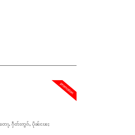
promotion
တေႃႇ ႁဵတ်းဢွၵ်ႇ ပိုၼ်ၽႄႈ