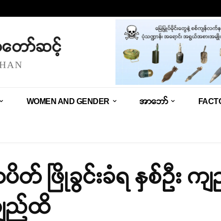
သံတော်ဆင့်
SHAN
WOMEN AND GENDER
အာဘော်
FACT
တ် ဖြိုခွင်းခံရ နှစ်ဦး ကျ
ျည်ထိ