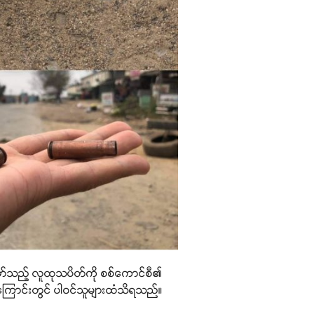
်ဖော်သည့် လူထုသပိတ်ကို စစ်ကောင်စီ၏
စ်ကြောင်းတွင် ပါဝင်သူများထံသိရသည်။