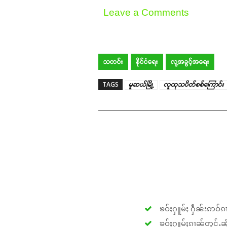
Leave a Comments
သတင်း
နိုင်ငံရေး
လူ့အခွင့်အရေး
TAGS
မူဆယ်မြို့
လူထုသပိတ်စစ်ကြောင်း
ၶဝ်ႈႁူမ်ႈ ႁဵၼ်းဢဝ်ၵၢ
ၶဝ်ႈႁူမ်ႈၵၢၼ်တူင်ႉၼိုင