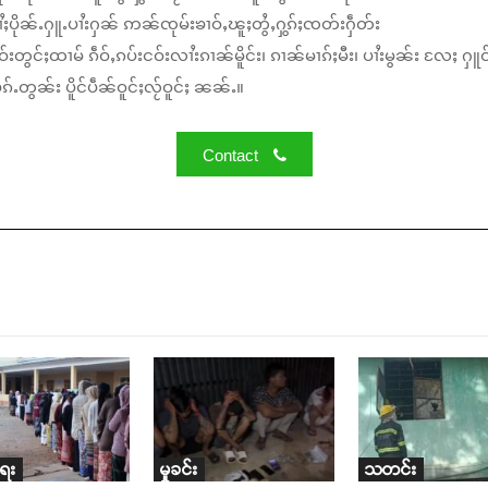
ႆႈပိုၼ်ႉႁူႉပၢႆးႁၼ် ဢၼ်ၸုမ်းၶၢဝ်ႇၽူႈတွႆႇႁွၵ်ႈၸတ်းႁဵတ်း
်းတွင်ႈထၢမ် ၵဵဝ်ႇၵပ်းငဝ်းလၢႆးၵၢၼ်မိူင်း၊ ၵၢၼ်မၢၵ်ႈမီး၊ ပၢႆးမွၼ်း လႄႈ ႁူဝ
်ႉတွၼ်း ပိူင်ပဵၼ်ဝူင်ႈလႂ်ဝူင်ႈ ၼၼ်ႉ။
Contact
ရေး
မှုခင်း
သတင်း