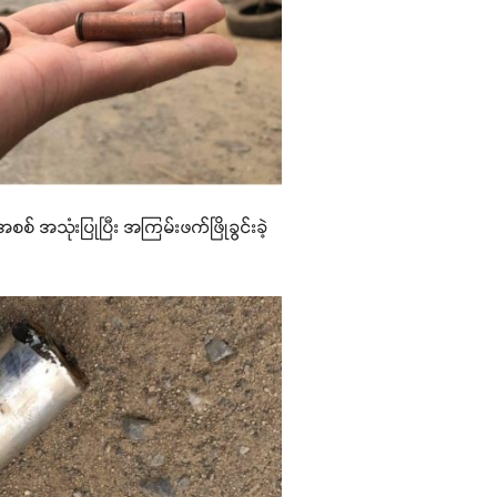
် အသုံးပြုပြီး အကြမ်းဖက်ဖြိုခွင်းခဲ့