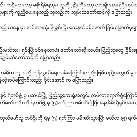
။ တဦးကတော့ မစိုးရိမ်ရဘူး။ သူတို့ ၂ဦးကိုတော့ လားရှိုးဆေးရုံပို့
ူများကို ကူညီပေးနေသည့် သူတဦးက သျှမ်းသံတော်ဆင့်ကို ပြောသည်။
ည် ယနေ့ မှာ အင်အားသုံးဖြိုခွင်းပြီး သေနတ်ပစ်ဖောက် ခြိမ်းခြောက်မှ
ိဘူး။ ရမ်းပြီးပစ်နေတာပဲ။ တော်တော်ဆိုးတယ်။ ပြည်သူတွေ ငြိမ်းချ
 သျှမ်းသံတော်ဆင့်ကို ပြောသည်။
်ပြီး အဓိက ကျသည့် ကုန်သွယ်ရေးလမ်းကြောင်းလည်း ဖြစ်သည့်အတွက် မူ
်လိုအပ်ကြောင်းလည်း စိုင်းအောင် က ပြောသည်။
့် ရဲတပ်ဖွဲ့ မှ မူဆယ်မြို့ ပြည်သူ့ဆေးရုံအတွင်း တပ်လာရောက်စွဲကြော
ဖော်တဦး ကို ရဲတပ်ဖွဲ့ မှ (၅)ရက်ကြာ ဖမ်းဆီးခဲ့ပြီး နေအိမ်သို့ရုပ်အလော
္ဒထုတ်ဖော်သူ တစ်ဦးကို ရဲမှ (၅) ရက်ကြာ ဖမ်းဆီးသွားပြီး မတ်လ (၅) ရက