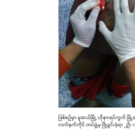
ဖြစ်စဉ်မှာ မူဆယ်မြို့ ဟိုနားရပ်ကွက် 
လက်နက်ကိုင် တပ်ဖွဲ့မှ ဖြိုခွင်းခဲ့ရာ