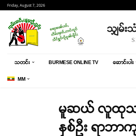
Friday, August 7, 2026
သျှမ်း
သတင်း
BURMESE ONLINE TV
ဆောင်းပါး
MM
မူဆယ် လူထုသပိ
နှစ်ဦး ရာဘာက