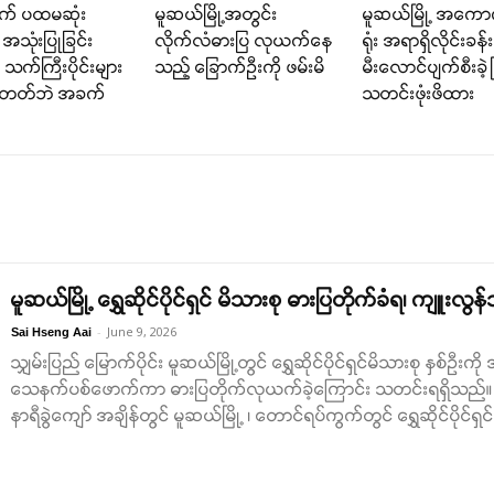
စက် ပထမဆုံး
မူဆယ်မြို့အတွင်း
မူဆယ်မြို့ အကောက
အသုံးပြုခြင်း
လိုက်လံဓားပြ လုယက်နေ
ရုံး အရာရှိလိုင်းခန်း
 သက်ကြီးပိုင်းများ
သည့် ခြောက်ဦးကို ဖမ်းမိ
မီးလောင်ပျက်စီးခဲ့ပ
းတတ်ဘဲ အခက်
သတင်းဖုံးဖိထား
မူဆယ်မြို့ ရွှေဆိုင်ပိုင်ရှင် မိသားစု ဓားပြတိုက်ခံရ၊ ကျူး
-
June 9, 2026
Sai Hseng Aai
သျှမ်းပြည် မြောက်ပိုင်း မူဆယ်မြို့တွင် ရွှေဆိုင်ပိုင်ရှင်မိသားစု နှ
သေနက်ပစ်ဖောက်ကာ ဓားပြတိုက်လုယက်ခဲ့ကြောင်း သတင်းရရှိသည်။ 
နာရီခွဲကျော် အချိန်တွင် မူဆယ်မြို့ ၊ တောင်ရပ်ကွက်တွင် ရွှေဆိုင်ပိုင်ရှင်