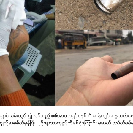
မြို့ရှောင်လမ်းတွင် ပြုလုပ်သည့် စစ်အာဏာရှင်စနစ်ကို ဆန့်ကျင်ဆန္ဒထုတ
 ၂ဦး ကျည်အစစ်ထိမှန်ပြီး၊ ၂ဦးရာဘာကျည်ထိမှန်ခဲ့ကြောင်း မူဆယ် သပိတ်စ