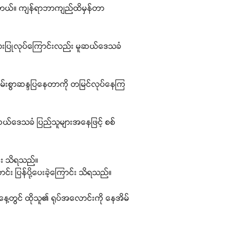
နေပါတယ်။ ကျန်ရာဘာကျည်ထိမှန်တာ
ုများပြုလုပ်ကြောင်းလည်း မူဆယ်ဒေသခံ
မ်းစွာဆန္ဒပြနေတာကို တမြင်လုပ်နေကြ
ဆယ်ဒေသခံ ပြည်သူများအနေဖြင့် စစ်
င်း သိရသည်။
င်း ပြန်ပို့ပေးခဲ့ကြောင်း သိရသည်။
်နေ့တွင် ထိုသူ၏ ရုပ်အလောင်းကို နေအိမ်