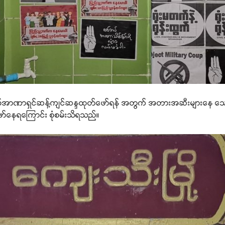
တွင် စစ်အာဏာရှင်ဆန့်ကျင်ဆန္ဒထုတ်ဖော်ရန် အတွက် အတားအဆီးများနေ 
ာ်နေရကြောင်း စုံစမ်းသိရသည်။