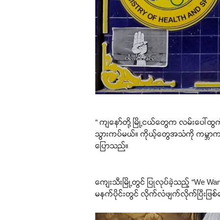
“ ကျနော်တို့ မြို့ငယ်တွေက လမ်းပေါ်ထွက
သွားကပ်မယ်။ ကိုယ့်တွေအသံကို ကမ္ဘာက
ပြောသည်။
ကျေးသီးမြို့တွင် ပြုလုပ်ခဲ့သည့် “We 
မနက်ပိုင်းတွင် လိုက်လံဖျက်လိုက်ပြီး