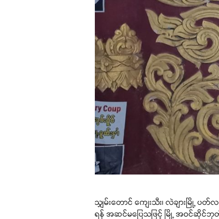
သျှမ်းတောင် ကျေးသီး၊ လဲချားမြို့ ပတ်
ရန် အဆင်မပြေသဖြင့် မြို့ အဝင်ဆိုင်ဘု