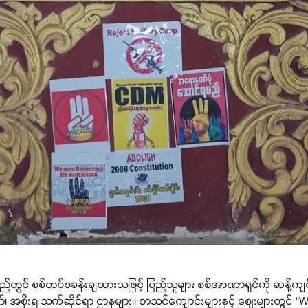
လည်တွင် စစ်တပ်စခန်းချထားသဖြင့် ပြည်သူများ စစ်အာဏာရှင်ကို ဆန့်ကျ
တ်၊ အစိုးရ သက်ဆိုင်ရာ ဌာနများ၊၊ စာသင်ကျောင်းများနှင့် ဈေးများတွင် 