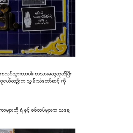
ပိန်းစလုပ်သွားတာပါ။ စာသားတွေထုတ်ပြီး
လူငယ်တဦးက သျှမ်းသံတော်ဆင့် ကို
ာများကို ရဲ နှင့် စစ်တပ်များက ယနေ့