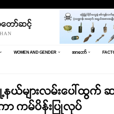
သံတော်ဆင့်
SHAN
WOMEN AND GENDER
အာဘော်
FACT
ြို့နယ်များလမ်းပေါ်ထွက် ဆ
ာ ကမ်ပိန်းပြုလုပ်