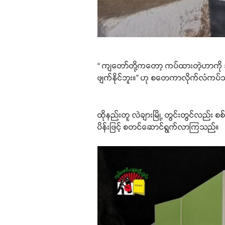
“ ကျတော်တို့ကတော့ ကပ်ထားတဲ့ဟာကို သူတ
ဖျက်နိုင်ဘူး။” ဟု စတေကာလိုက်လံကပ
ထိုနည်းတူ လဲချားမြို့ တွင်းတွင်လည်း 
ပိန်းဖြင့် စတင်ဆောင်ရွက်လာကြသည်။