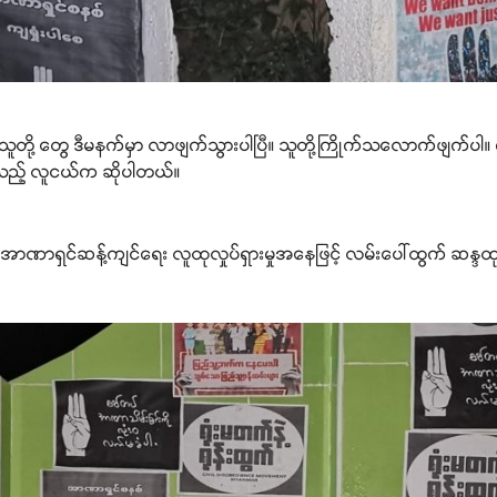
ို့ တွေ ဒီမနက်မှာ လာဖျက်သွားပါပြီ။ သူတို့ကြိုက်သလောက်ဖျက်ပါ။ ကျ
်သည့် လူငယ်က ဆိုပါတယ်။
စစ်အာဏာရှင်ဆန့်ကျင်ရေး လူထုလှုပ်ရှားမှုအနေဖြင့် လမ်းပေါ်ထွက် ဆန္