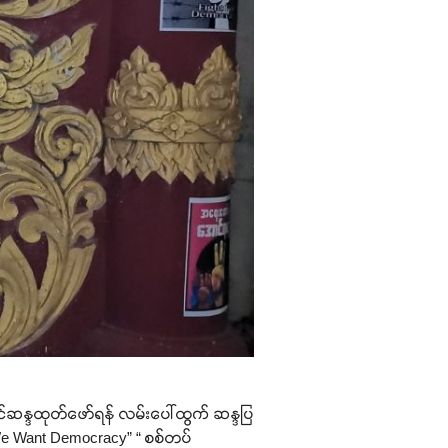
င်ဆန္ဒထုတ်ဖော်ရန် လမ်းပေါ်ထွက် ဆန္ဒပြ
“We Want Democracy” “ စစ်တပ်