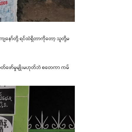
နော်တို့ ရင်ထဲရှိတာကိုတော့ သူတို့မ
ဒထုတ်ဖော်မှုမျိုးမဟုတ်ဘဲ စတေကာ ကမ်