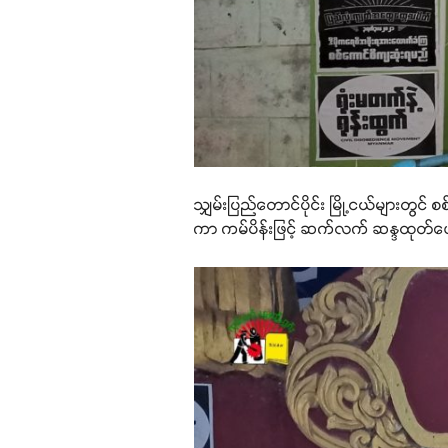
သျှမ်းပြည်တောင်ပိုင်း မြို့ငယ်များ
ကာ ကမ်ပိန်းဖြင့် ဆက်လက် ဆန္ဒထုတ်ဖေ