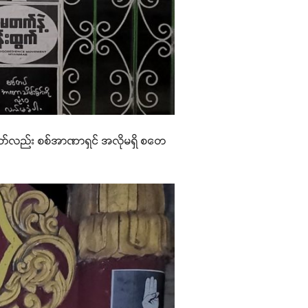
သော်လည်း စစ်အာဏာရှင် အလိုမရှိ စတေ