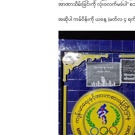
အာဏာသိမ်းခြင်းကို လုံးဝလက်မခံပါ” 
အဆိုပါ ကမ်ပိန်းကို ယနေ့ (မတ်လ ၄ ရက်)