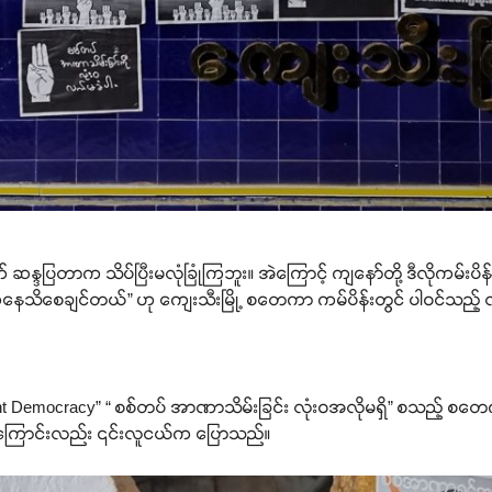
် ဆန္ဒပြတာက သိပ်ပြီးမလုံခြုံကြဘူး။ အဲကြောင့် ကျနော်တို့ ဒီလိုကမ်း
နေသိစေချင်တယ်” ဟု ကျေးသီးမြို့ စတေကာ ကမ်ပိန်းတွင် ပါဝင်သည့် 
Want Democracy” “ စစ်တပ် အာဏာသိမ်းခြင်း လုံးဝအလိုမရှိ” စသည့် စတေက
ဖြစ်ကြောင်းလည်း ၎င်းလူငယ်က ပြောသည်။