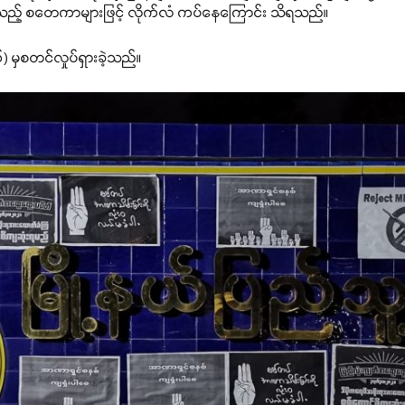
စသည့် စတေကာများဖြင့် လိုက်လံ ကပ်နေကြောင်း သိရသည်။
 မှစတင်လှုပ်ရှားခဲ့သည်။