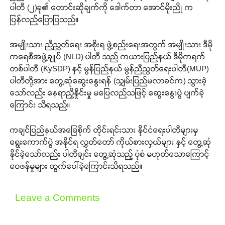
ပါတီ (၂)ခု၏ တောင်းဆိုချက်ကို ဒေါက်တာ အောင်မိုးညို က
ပြန်လည်ပြောပြသည်။
အမျိုးသား ညီညွှတ်ရေး အစိုးရ ဖွဲ့စည်းရေးအတွက် အမျိုးသား ဒီမို
ကရေစီအဖွဲ့ချုပ် (NLD) ပါတီ သည် ကယားပြည်နယ် ဒီမိုကရက်
တစ်ပါတီ (KySDP) နှင့် မွန်ပြည်နယ် မွန်ညီညွတ်ရေးပါတီ(MUP)
ပါတီတို့အား တွေ့ဆုံဆွေးနွေးရန် (သျှမ်းပြည်မလာခင်က) သွားခဲ့
သော်လည်း နေရာညှိနှိုင်းမှု မပြေလည်သဖြင့် ဆွေးနွေးပွဲ ပျက်ခဲ့
ကြောင်း သိရသည်။
ကချင်ပြည်နယ်အခြေစိုက် တိုင်းရင်းသား နိုင်ငံရေးပါတီများမှ
ရွေးကောက်ပွဲ အနိုင်ရ လွှတ်တော် ကိုယ်စားလှယ်များ နှင့် တွေ့ဆုံ
နိုင်ခဲ့သော်လည်း ပါတီချင်း တွေ့ဆုံသည့် ပုံစံ မဟုတ်သောကြောင့်
ဝေဖန်မှုများ ထွက်ပေါ်ခဲ့ကြောင်းသိရသည်။
Leave a Comments