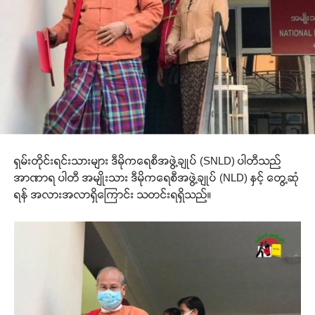
ရှမ်းတိုင်းရင်းသားများ ဒီမိုကရေစီအဖွဲ့ချုပ် (SNLD) ပါတီသည်
အာဏာရ ပါတီ အမျိုးသား ဒီမိုကရေစီအဖွဲ့ချုပ် (NLD) နှင့် တွေ့ဆုံ
ရန် အလားအလာရှိကြောင်း သတင်းရရှိသည်။