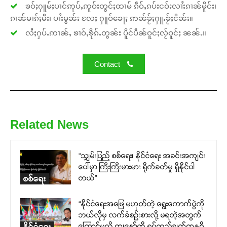
ၶဝ်ႈႁူမ်ႈပၢင်ဢုပ်ႇဢူဝ်းတွင်ႈထၢမ် ၵဵဝ်ႇၵပ်းငဝ်းလၢႆးၵၢၼ်မိူင်း၊
ၵၢၼ်မၢၵ်ႈမီး၊ ပၢႆးမွၼ်း လႄႈ ႁူဝ်ၶေႃႈ ဢၼ်ၶႂ်ႈႁူႉၶႂ်ႈငိၼ်း။
လႆႈႁပ်ႉဢၢၼ်ႇ ၶၢဝ်ႇၶိုၵ်ႉတွၼ်း ပိူင်ပဵၼ်ဝူင်ႈလႂ်ဝူင်ႈ ၼၼ်ႉ။
Contact
Related News
“သျှမ်းပြည် စစ်ရေး၊ နိုင်ငံရေး အခင်းအကျင်း
ပေါ်မှာ ကြီးကြီးမားမား ရိုက်ခတ်မှု ရှိနိုင်ပါ
တယ်”
စစ်ရေး
“နိုင်ငံရေးအဖြေ မဟုတ်တဲ့ ရွေးကောက်ပွဲကို
ဘယ်လိုမှ လက်ခံစဉ်းစားလို့ မရတဲ့အတွက်
ကြောင့်မလို့ ကျနော်တို့ ရပ်တည်ချက်ကနဂို
နိုင်ငံရေး