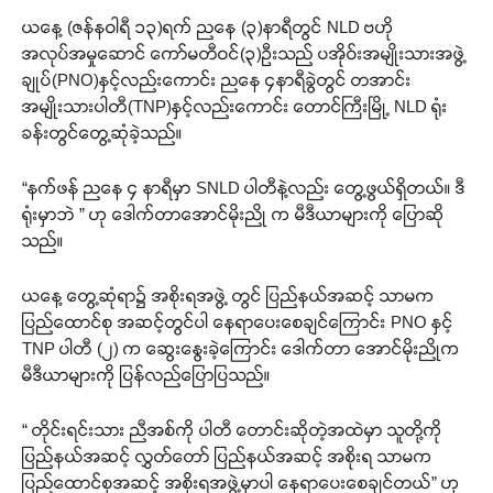
ယနေ့ (ဇန်နဝါရီ ၁၃)ရက် ညနေ (၃)နာရီတွင် NLD ဗဟို
အလုပ်အမှုဆောင် ကော်မတီဝင်(၃)ဦးသည် ပအိုဝ်းအမျိုးသားအဖွဲ့
ချုပ်(PNO)နှင့်လည်းကောင်း ညနေ ၄နာရီခွဲတွင် တအာင်း
အမျိုးသားပါတီ(TNP)နှင့်လည်းကောင်း တောင်ကြီးမြို့ NLD ရုံး
ခန်းတွင်တွေ့ဆုံခဲ့သည်။
“နက်ဖန် ညနေ ၄ နာရီမှာ SNLD ပါတီနဲ့လည်း တွေ့ဖွယ်ရှိတယ်။ ဒီ
ရုံးမှာဘဲ ” ဟု ဒေါက်တာအောင်မိုးညို က မီဒီယာများကို ပြောဆို
သည်။
ယနေ့ တွေ့ဆုံရာ၌ အစိုးရအဖွဲ့ တွင် ပြည်နယ်အဆင့် သာမက
ပြည်ထောင်စု အဆင့်တွင်ပါ နေရာပေးစေချင်ကြောင်း PNO နှင့်
TNP ပါတီ (၂) က ဆွေးနွေးခဲ့ကြောင်း ဒေါက်တာ အောင်မိုးညိုက
မီဒီယာများကို ပြန်လည်ပြောပြသည်။
“ တိုင်းရင်းသား ညီအစ်ကို ပါတီ တောင်းဆိုတဲ့အထဲမှာ သူတို့ကို
ပြည်နယ်အဆင့် လွှတ်တော် ပြည်နယ်အဆင့် အစိုးရ သာမက
ပြည်ထောင်စုအဆင့် အစိုးရအဖွဲ့မှာပါ နေရာပေးစေချင်တယ်” ဟု