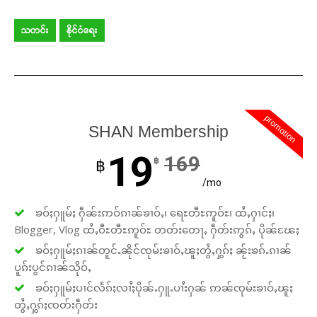
သတင်း
နိုင်ငံရေး
promotion
SHAN Membership
19
169
฿
฿
/mo
ၶဝ်ႈႁူမ်ႈ ႁဵၼ်းဢဝ်ၵၢၼ်ၶၢဝ်ႇ၊ ရေႊတီႊဢူဝ်ႊ၊ ထႆႇႁၢင်ႈ၊
Blogger, Vlog ထႆႇဝီႊတီႊဢူဝ်ႊ တတ်းတေႃႇ ႁဵတ်းဢွၵ်ႇ ပိုၼ်ၽႄႈ
ၶဝ်ႈႁူမ်ႈၵၢၼ်တူင်ႉၼိုင်ၸုမ်းၶၢဝ်ႇၽူႈတွႆႇႁွၵ်ႈ ၼႂ်းၶၵ်ႉၵၢၼ်
ပူၵ်းပွင်ၵၢၼ်သိုဝ်ႇ
ၶဝ်ႈႁူမ်ႈပၢင်လႅၵ်ႈလၢႆႈပိုၼ်ႉႁူႉပၢႆးႁၼ် ဢၼ်ၸုမ်းၶၢဝ်ႇၽူႈ
တွႆႇႁွၵ်ႈၸတ်းႁဵတ်း