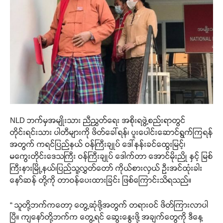
NLD ဘက်မှအမျိုးသား ညီညွှတ်ရေး အစိုးရဖွဲ့စည်းရာတွင်
တိုင်းရင်းသား ပါတီများကို ဖိတ်ခေါ်ရန်၊ ပူးပေါင်းဆောင်ရွက်ကြရန်
အတွက် ကရင်ပြည်နယ် ဝန်ကြီးချုပ် ဒေါ်နန်းခင်ထွေးမြင့်၊
မကွေးတိုင်းဒေသကြီး ဝန်ကြီးချုပ် ဒေါက်တာ အောင်မိုးညို နှင့် မြစ်
ကြီးနားမြို့နယ်၊ပြည်သူ့လွှတ်တော် ကိုယ်စားလှယ် ဦးအင်ထုံးခါး
နော်ဆန် တို့ကို တာဝန်ပေးထားခြင်း ဖြစ်ကြောင်းသိရသည်။
“ သူတို့ဘက်ကတော့ တွေ့ဆုံဖို့အတွက် တရားဝင် ဖိတ်ကြားလာပါ
ပြီ။ ကျနော်တို့ဘက်က တွေ့ရင် ဆွေးနွေးဖို့ အချက်တွေကို ဒီနေ့