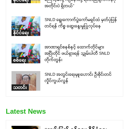
အတိုင်းပဲ ရှိတယ်”
SNLD ရွေးကောက်ပွဲကော်မရှင်ထံ မှတ်ပုံပြန်
တင်ရန် ကိစ္စ ဆွေးနွေးမှုပြုလုပ်နေ
နိုင်ငံရေး
အာဏာရှင်စနစ်နှင့် ထောက်တိုင်များ
အပြီးတိုင် ဖယ်ရှားရန် သျှမ်းပါတီ SNLD
တိုက်တွန်း
စစ်ရေး
SNLD အတွင်းရေးမှူးဟောင်း ဦးစိုင်းတင်
လှိုင်ကွယ်လွန်
သတင်း
Latest News