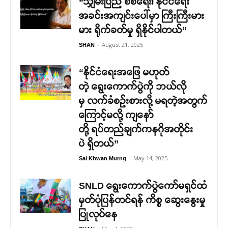
“သျှမ်းပြည် စစ်ရေး၊ နိုင်ငံရေး
အခင်းအကျင်းပေါ်မှာ ကြီးကြီးမား
မား ရိုက်ခတ်မှု ရှိနိုင်ပါတယ်”
-
August 21, 2025
SHAN
“နိုင်ငံရေးအဖြေ မဟုတ်
တဲ့ ရွေးကောက်ပွဲကို ဘယ်လို
မှ လက်ခံစဉ်းစားလို့ မရတဲ့အတွက်
ကြောင့်မလို့ ကျနော်
တို့ ရပ်တည်ချက်ကနဂိုအတိုင်း
ပဲ ရှိတယ်”
-
May 14, 2025
Sai Khwan Murng
SNLD ရွေးကောက်ပွဲကော်မရှင်ထံ
မှတ်ပုံပြန်တင်ရန် ကိစ္စ ဆွေးနွေးမှု
ပြုလုပ်နေ