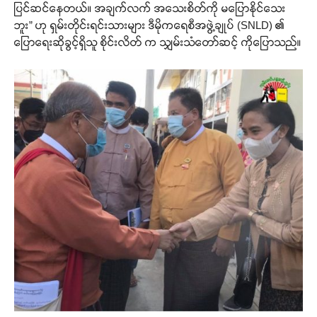
ပြင်ဆင်နေတယ်။ အချက်လက် အသေးစိတ်ကို မပြောနိုင်သေး
ဘူး” ဟု ရှမ်းတိုင်းရင်းသားများ ဒီမိုကရေစီအဖွဲ့ချုပ် (SNLD) ၏
ပြောရေးဆိုခွင့်ရှိသူ စိုင်းလိတ် က သျှမ်းသံတော်ဆင့် ကိုပြောသည်။