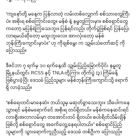
“ကျနော်တို့ မနေ့က ပြန်လာတဲ့ လမ်းတစ်လျှောက် စစ်သားတွေကြီး
ပဲ။ အစိုးရ စစ်ကြောင်းတွေ။ မန်စံ နဲ့ နမ္မတူကြားမှာ။ စစ်ရှောင်တွေ
ကတော့ မပြန်ရဲကြသေးဘူး။ ပြန်ရင်လည်း တိုက်ပွဲဖြစ်ရင် ပြန်ပြေး
လာရမယ်ဆိုတော့ မထူးဘူးလေ။ အားလုံးတော့ မန်စံ
ဘုန်းကြီးကျောင်းမှာပဲ။” ဟု ကိုချစ်မွှေး က သျှမ်းသံတော်ဆင့် ကို
ပြောသည်။
ဒီဇင်ဘာ ၇ ရက်မှ ၁၀ ရက်နေ့ထိ သျှမ်းပြည်မြောက်ပိုင်း နမ္မတူ
မြို့နယ်တွင်း RCSS နှင့် TNLA တို့ကြား တိုက်ပွဲ (၃) ကြိမ်ခန့်
ဖြစ်ပွားခဲ့ပြီး ဒေသခံ ပြည်သူများ မန်စံဘုန်းကြီးကျောင်းသို့ ရောက်
ရှိ လာခဲ့သည်။
“စစ်ရေးတင်းမာနေဆဲ။ ဘယ်သူမှ မဆုတ်ခွာသေးဘူး။ သီပေါကနေ
သွားရင် မန်စံမရောက်ခင် အစိုးရ တပ်ရှိတယ်။ မန်စံကနေဆင်းရင်
လားရှိုးအလာလမ်းမှာ တအောင်းတပ် ရှိတယ်။ စပါးရိတ်သိမ်းချိန်
ဖြစ်လို့ စစ်ရှောင်တွေ အခက်တွေ့နေရပါတယ်။” စစ်ရှောင်ပြည်
သူများကို သွားရောက်ကူညီသည့် ဒေသခံ တစ်ဦးက ပြောသည်။