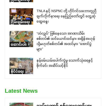
TNLA နှင့် NSPNC တို့ ဟိုင်ဂင်သဘောတူညီ
ချက်လိုက်နာရေး နေပြည်တော်တွင် တွေ့ဆုံ
ဆွေးနွေး
ငြိမ်းချမ်းရေး
“တံလျှပ်” ဖြစ်နေသော အာဏာသိမ်း
စစ်တပ်၏ ထင်ယောင်ထင်မှား အရှိန်အဟုန်
သို့မဟုတ်စစ်တပ်၏ အထင်မှား “အောင်ပွဲ
ဆောင်းပါး
များ”
နမ့်ခမ်းယမ်းပေါက်ကွဲမှု သောက်သုံးရေနှင့်
စိုက်ခင်း အဆိပ်သင့်နိုင်
နိုင်ငံရေး
Latest News