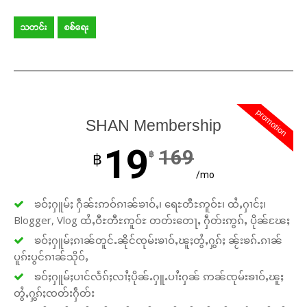
သတင်း
စစ်ရေး
promotion
SHAN Membership
19
169
฿
฿
/mo
ၶဝ်ႈႁူမ်ႈ ႁဵၼ်းဢဝ်ၵၢၼ်ၶၢဝ်ႇ၊ ရေႊတီႊဢူဝ်ႊ၊ ထႆႇႁၢင်ႈ၊
Blogger, Vlog ထႆႇဝီႊတီႊဢူဝ်ႊ တတ်းတေႃႇ ႁဵတ်းဢွၵ်ႇ ပိုၼ်ၽႄႈ
ၶဝ်ႈႁူမ်ႈၵၢၼ်တူင်ႉၼိုင်ၸုမ်းၶၢဝ်ႇၽူႈတွႆႇႁွၵ်ႈ ၼႂ်းၶၵ်ႉၵၢၼ်
ပူၵ်းပွင်ၵၢၼ်သိုဝ်ႇ
ၶဝ်ႈႁူမ်ႈပၢင်လႅၵ်ႈလၢႆႈပိုၼ်ႉႁူႉပၢႆးႁၼ် ဢၼ်ၸုမ်းၶၢဝ်ႇၽူႈ
တွႆႇႁွၵ်ႈၸတ်းႁဵတ်း