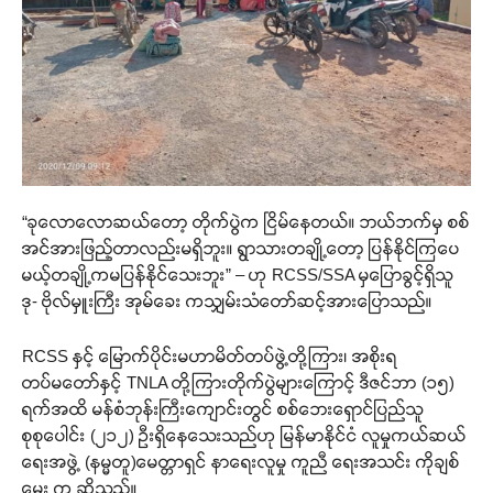
“ခုလောလောဆယ်တော့ တိုက်ပွဲက ငြိမ်နေတယ်။ ဘယ်ဘက်မှ စစ်
အင်အားဖြည့်တာလည်းမရှိဘူး။ ရွာသားတချို့တော့ ပြန်နိုင်ကြပေ
မယ့်တချို့ကမပြန်နိုင်သေးဘူး” – ဟု RCSS/SSA မှပြောခွင့်ရှိသူ
ဒု- ဗိုလ်မှူးကြီး အုမ်ခေး ကသျှမ်းသံတော်ဆင့်အားပြောသည်။
RCSS နှင့် မြောက်ပိုင်းမဟာမိတ်တပ်ဖွဲ့တို့ကြား၊ အစိုးရ
တပ်မတော်နှင့် TNLA တို့ကြားတိုက်ပွဲများကြောင့် ဒီဇင်ဘာ (၁၅)
ရက်အထိ မန်စံဘုန်းကြီးကျောင်းတွင် စစ်ဘေးရှောင်ပြည်သူ
စုစုပေါင်း (၂၁၂) ဦးရှိနေသေးသည်ဟု မြန်မာနိုင်ငံ လူမှုကယ်ဆယ်
ရေးအဖွဲ့ (နမ္မတူ)မေတ္တာရှင် နာရေးလူမှု ကူညီ ရေးအသင်း ကိုချစ်
မွှေး က ဆိုသည်။