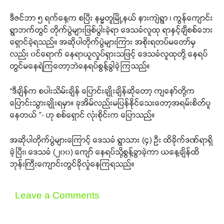
ဒီဇင်ဘာ ၅ ရက်နေ့က စပြီး နမ္မတူမြို့နယ် နားကျဲရွာ ၊ ကွန်ကျောင်း
ရွာဘက်တွင် တိုက်ပွဲများဖြစ်ပွါးခဲ့ရာ ဒေသခံလူထု ရာနှင့်ချီစစ်ဘေး
ရှောင်ခဲ့ရသည်။ အဆိုပါတိုက်ပွဲများကြား အစိုးရတပ်မတော်မှ
လည်း ၀င်ရောက် နေရာယူလှုပ်ရှားသဖြင့် ဒေသခံလူထုတို့ နေရပ်
တွင်မနေရဲကြတော့ဘဲနေရပ်စွန့်ခွါခဲ့ကြသည်။
“ဒီချိန်က စပါးသိမ်းချိန် ပြောင်းချိုးချိန်ဆိုတော့ ကျနော်တို့က
ပြောင်းသွားချိုးရမှာ။ ခုအိမ်လည်းမပြန်နိုင်သေးတော့အရမ်းစိတ်ပူ
နေတယ် ”- ဟု စစ်ရှောင် လုံးစိုင်းက ပြောသည်။
အဆိုပါတိုက်ပွဲများကြောင့် ဒေသခံ ရွာသား (၄) ဦး ထိခိုက်ဒဏ်ရာရှိ
ခဲ့ပြီး၊ ဒေသခံ (၂၀၀) ကျော် နေရပ်သို့စွန့်ခွာခဲ့ကာ ယနေ့ချိန်ထိ
ဘုန်းကြီးကျောင်းတွင်ခိုလှုံနေကြရသည်။
Leave a Comments