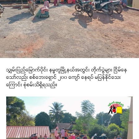
သျှမ်းပြည်မြောက်ပိုင်း နမ္မတူမြို့နယ်အတွင်း တိုက်ပွဲများ ငြိမ်နေ
သော်လည်း စစ်ဘေးရှောင် ၂၀၀ ကျော် နေရပ် မပြန်နိုင်သေး
ကြောင်း စုံစမ်းသိရှိရသည်။