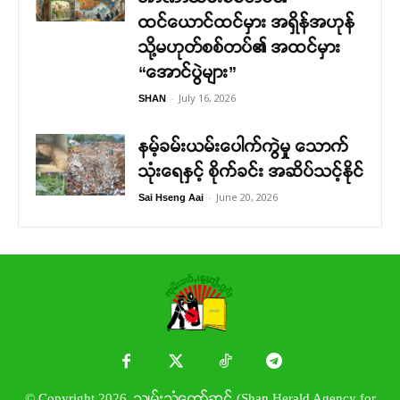
ထင်ယောင်ထင်မှား အရှိန်အဟုန်
သို့မဟုတ်စစ်တပ်၏ အထင်မှား
“အောင်ပွဲများ”
-
July 16, 2026
SHAN
နမ့်ခမ်းယမ်းပေါက်ကွဲမှု သောက်
သုံးရေနှင့် စိုက်ခင်း အဆိပ်သင့်နိုင်
-
June 20, 2026
Sai Hseng Aai
© Copyright 2026. သျှမ်းသံတော်ဆင့် (Shan Herald Agency for