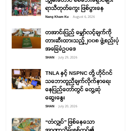
သျှမ်းတောင် စစ်ဘေးရှောင်များ
ရာသီတုတ်ကွေး ဖြစ်ပွားနေ
-
August 6, 2026
Nang Kham Ku
တအာင်းပြည် မျှော်လင့်ချက်ကို
တားဆီးထားသည့်၂၀၀၈ ဖွဲ့စည်းပုံ
အခြေခံဥပဒေ
-
July 29, 2026
SHAN
TNLA နှင့် NSPNC တို့ ဟိုင်ဂင်
သဘောတူညီချက်လိုက်နာရေး
နေပြည်တော်တွင် တွေ့ဆုံ
ဆွေးနွေး
-
July 20, 2026
SHAN
“တံလျှပ်” ဖြစ်နေသော
အာဏာသိမ်းစစ်တပ်၏