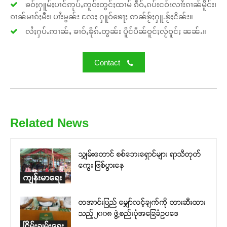
ၶဝ်ႈႁူမ်ႈပၢင်ဢုပ်ႇဢူဝ်းတွင်ႈထၢမ် ၵဵဝ်ႇၵပ်းငဝ်းလၢႆးၵၢၼ်မိူင်း၊
ၵၢၼ်မၢၵ်ႈမီး၊ ပၢႆးမွၼ်း လႄႈ ႁူဝ်ၶေႃႈ ဢၼ်ၶႂ်ႈႁူႉၶႂ်ႈငိၼ်း။
လႆႈႁပ်ႉဢၢၼ်ႇ ၶၢဝ်ႇၶိုၵ်ႉတွၼ်း ပိူင်ပဵၼ်ဝူင်ႈလႂ်ဝူင်ႈ ၼၼ်ႉ။
Contact
Related News
သျှမ်းတောင် စစ်ဘေးရှောင်များ ရာသီတုတ်
ကွေး ဖြစ်ပွားနေ
ကျန်းမာရေး
တအာင်းပြည် မျှော်လင့်ချက်ကို တားဆီးထား
သည့်၂၀၀၈ ဖွဲ့စည်းပုံအခြေခံဥပဒေ
ငြိမ်းချမ်းရေး