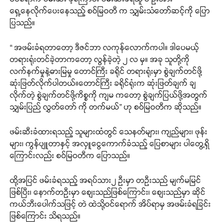
ရှေ့နေလိုက်ပေးနေသည့် စဝ်မြဝတီ က သျှမ်းသံတော်ဆင့်ကို ပြော
ပြသည်။
“ အဖမ်းခံရတာတော့ ဒီဇင်ဘာ လကုန်လောက်ကပါ။ ဒါပေမယ့်
တရားရုံးတင်ခဲ့တာကတော့ လွန်ခဲ့တဲ့ ၂ လ မှ။ အခု သူတို့ကို
လက်နက်မှုနဲ့ဓားမြမှု တောင်ကြီး ခရိုင် တရားရုံးမှာ စွဲချက်တင်ဖို့
ဆုံးဖြတ်လိုက်ပါတယ်။တောင်ကြီး ခရိုင်ရုံးက ဆုံးဖြတ်ချက် ချ
လိုက်တဲ့ စွဲချက်တင်ဖို့ကိစ္စကို ကျမ ကတော့ စွဲချက်ပြယ်ဖို့အတွက်
သျှမ်းပြည် လွှတ်တော် ကို တက်မယ်” ဟု စဝ်မြဝတီက ဆိုသည်။
ဖမ်းဆီးခံထားရသည့် သူများထံတွင် သေနတ်များ၊ ကျည်များ၊ ဖုန်း
များ၊ ကွန်ပျူတာနှင့် အလှူငွေကောက်ခံသည့် ပြေစာများ ပါတွေ့ရှိ
ကြောင်းလည်း စဝ်မြဝတီက ပြောသည်။
ထို့အပြင် ဖမ်းခံရသည့် အရပ်သား၂ ဦးမှာ တဦးသည် မျက်မမြင်
ဖြစ်ပြီး၊ နောက်တဦးမှာ စျေးသည်ဖြစ်ကြောင်း၊ စျေးသည်မှာ ဆိုင်
ကယ်ဘီးပေါက်သဖြင့် တဲ ထဲသို့ဝင်ရောက် အိပ်ရာမှ အဖမ်းခံရခြင်း
ဖြစ်ကြောင်း သိရသည်။