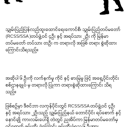
သျှမ်းပြည်ပြန်လည်ထူးထောင်ရေးကောင်စီ၊ သျှမ်းပြည်တပ်မတော်
(RCSS/SSA )တပ်ဖွဲ့ဝင် ၄ဦး နှင့် အရပ်သား ၂ဦး ကို မြန်မာ
တပ်မတော် တပ်သား တဦး က တရားလို အဖြစ် တရား စွဲဆိုထား
ကြောင်းသိရသည်။
အဆိုပါ ၆ ဦးကို လက်နက်မှု ကိုင် နှင့် ဓားမြမှု ဖြင့် အရှေ့ပိုင်းတိုင်း
စစ်ဌာနချုပ် မှ တရားလို ပြုကာ တရားစွဲဆိုထားကြောင်း သိရ
သည်။
ဖြစ်စဉ်မှာ ဒီဇင်ဘာ လကုန်ပိုင်းတွင် RCSS/SSA တပ်ဖွဲ့ဝင် ၄ဦး
နှင့် အရပ်သား ၂ဦးသည် သျှမ်းပြည်နယ် တောင်ပိုင်း ရပ်စောက် နှင့်
နောင်ချို ကားလမ်းပေါ်ရှိ တဲတွင် ညအိပ်ကာ မြန်မာတပ်မတော်မှ
ဝင်ရောက် ဖမ်းဆီး ခဲ့ကြောင်း ဖမ်းဆီးခံရသူ ၆ ဦးအား