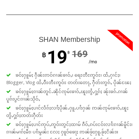
promotion
SHAN Membership
19
169
฿
฿
/mo
ၶဝ်ႈႁူမ်ႈ ႁဵၼ်းဢဝ်ၵၢၼ်ၶၢဝ်ႇ၊ ရေႊတီႊဢူဝ်ႊ၊ ထႆႇႁၢင်ႈ၊
Blogger, Vlog ထႆႇဝီႊတီႊဢူဝ်ႊ တတ်းတေႃႇ ႁဵတ်းဢွၵ်ႇ ပိုၼ်ၽႄႈ
ၶဝ်ႈႁူမ်ႈၵၢၼ်တူင်ႉၼိုင်ၸုမ်းၶၢဝ်ႇၽူႈတွႆႇႁွၵ်ႈ ၼႂ်းၶၵ်ႉၵၢၼ်
ပူၵ်းပွင်ၵၢၼ်သိုဝ်ႇ
ၶဝ်ႈႁူမ်ႈပၢင်လႅၵ်ႈလၢႆႈပိုၼ်ႉႁူႉပၢႆးႁၼ် ဢၼ်ၸုမ်းၶၢဝ်ႇၽူႈ
တွႆႇႁွၵ်ႈၸတ်းႁဵတ်း
ၶဝ်ႈႁူမ်ႈပၢင်ဢုပ်ႇဢူဝ်းတွင်ႈထၢမ် ၵဵဝ်ႇၵပ်းငဝ်းလၢႆးၵၢၼ်မိူင်း၊
ၵၢၼ်မၢၵ်ႈမီး၊ ပၢႆးမွၼ်း လႄႈ ႁူဝ်ၶေႃႈ ဢၼ်ၶႂ်ႈႁူႉၶႂ်ႈငိၼ်း။