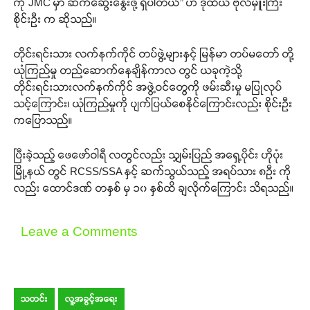
ကို JMC မှာ ဆက်ဆွေးနွေးဖို့ ရှိပါတယ်” ဟ ဒုထိယ ဗိုလ်မှူးကြီး
စိုင်းဦး က ဆိုသည်။
တိုင်းရင်းသား လက်နက်ကိုင် တပ်ဖွဲ့များနှင့် မြန်မာ တပ်မတော် တို့
ယုံကြည်မှု တည်ဆောက်နေချိန်ကာလ တွင် ယခုကဲ့သို့
တိုင်းရင်းသားလက်နက်ကိုင် အဖွဲ့ဝင်တွေကို ဖမ်းဆီးမှု မပြုလုပ်
သင့်ကြောင်း၊ ယုံကြည်မှုကို ပျက်ပြယ်စေနိုင်ကြောင်းလည်း စိုင်းဦး
ကပြောသည်။
ပြီးခဲ့သည့် ဖေဖော်ဝါရီ လတွင်လည်း သျှမ်းပြည် အရှေ့ပိုင်း ဟိုပုံး
မြို့နယ် တွင် RCSS/SSA နှင့် ဆက်သွယ်သည့် အရပ်သား ၈ဦး ကို
လည်း ထောင်ဒဏ် တနှစ် မှ ၁၀ နှစ်ထိ ချလိုက်ကြောင်း သိရသည်။
Leave a Comments
သတင်း
လူ့အခွင့်အရေး