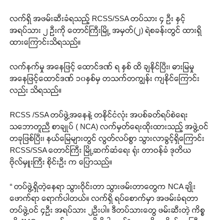
လက်ရှိ အဖမ်းဆီးခံရသည့် RCSS/SSA တပ်သား ၄ ဦး နှင့်
အရပ်သား ၂ ဦးကို တောင်ကြီးမြို့ အမှတ်(၂) ရဲစခန်းတွင် ထားရှိ
ထားကြောင်းသိရသည်။
လက်နက်မှု အနေဖြင့် ထောင်ဒဏ် ရ နှစ် ထိ ချနိုင်ပြီး၊ ဓားမြမှု
အနေဖြင့်ထောင်ဒဏ် ၁၀နှစ်မှ တသက်တကျွန်း ကျနိုင်ကြောင်း
လည်း သိရသည်။
RCSS /SSA တပ်ဖွဲ့အနေနဲ့ တနိုင်ငံလုံး အပစ်ခတ်ရပ်စဲရေး
သဘောတူညီ စာချုပ် ( NCA) လက်မှတ်ရေးထိုးထားသည့် အဖွဲ့ဝင်
တခုဖြစ်ပြီး၊ နယ်မြေများတွင် လွတ်လပ်စွာ သွားလာခွင့်ရှိကြောင်း
RCSS/SSA တောင်ကြီး မြို့ဆက်ဆံရေး ရုံး တာဝန်ခံ ဒုတိယ
ဗိုလ်မှူးကြီး စိုင်းဦး က ပြောသည်။
“ တပ်ဖွဲ့ရှိတဲ့နေရာ သွားဝိုင်းတာ သွားဖမ်းတာတွေက NCA ချိုး
ဖောက်ရာ ရောက်ပါတယ်။ လက်ရှိ ရပ်စောက်မှာ အဖမ်းခံရတာ
တပ်ဖွဲ့ဝင် ၄ဦး အရပ်သား ၂ဦးပါ။ ဒီတပ်သားတွေ ဖမ်းဆီးတဲ့ ကိစ္စ