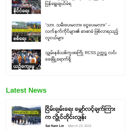
ပြန်ရွေးချယ်ခံရ
နိုင်ငံရေး
“သား..သမီးပေးမလား၊ ငွေပေးမလား” –
လက်နက်ကိုင်များ၏ ဓားစာခံ ဖြစ်လာရသည့်
လူငယ်များ
စစ်ရေး
သျှမ်းနှစ်သစ်ကူးအကြို RCSS ဥက္ကဋ္ဌ လင်း
ခေးမြို့ရောက်ရှိ
ယဉ်ကျေးမှု
Latest News
ငြိမ်းချမ်းရေး မျှော်လင့်ချက်ကြား
က လွိုင်တိုင်းလျန်း
-
March 25, 2026
Sai Harn Lin