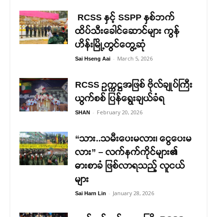
RCSS နှင့် SSPP နှစ်ဘက်
ထိပ်သီးခေါင်ဆောင်များ ကွန်
ဟိန်းမြို့တွင်တွေ့ဆုံ
-
March 5, 2026
Sai Hseng Aai
RCSS ဥက္ကဋ္ဌအဖြစ် ဗိုလ်ချုပ်ကြီး
ယွက်စစ် ပြန်ရွေးချယ်ခံရ
-
February 20, 2026
SHAN
“သား..သမီးပေးမလား၊ ငွေပေးမ
လား” – လက်နက်ကိုင်များ၏
ဓားစာခံ ဖြစ်လာရသည့် လူငယ်
များ
-
January 28, 2026
Sai Harn Lin