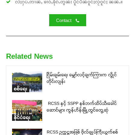
လႆႈႁပ်ႉဢၢၼ်ႇ ၶၢဝ်ႇၶိုၵ်ႉတွၼ်း ပိူင်ပဵၼ်ဝူင်ႈလႂ်ဝူင်ႈ ၼၼ်ႉ။
Contact
Related News
ငြိမ်းချမ်းရေး မျှော်လင့်ချက်ကြားက လွိုင်
တိုင်းလျန်း
စစ်ရေး
RCSS နှင့် SSPP နှစ်ဘက်ထိပ်သီးခေါင်
ဆောင်များ ကွန်ဟိန်းမြို့တွင်တွေ့ဆုံ
နိုင်ငံရေး
RCSS ဥက္ကဋ္ဌအဖြစ် ဗိုလ်ချုပ်ကြီးယွက်စစ်