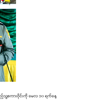
ပြည်သူ့စကားဝိုင်းကို မေလ ၁၀ ရက်နေ့