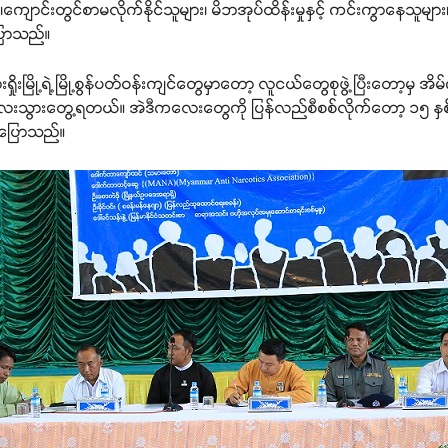
 ၊ကျောင်းတွင်စာမလိုက်နိုင်သူများ၊ မိဘအုပ်ထိန်းမှုနှင့် ကင်းကွာနေသ
ပြောသည်။
ှိုးမြို့ရဲ့မြို့စွန်ပတ်ဝန်းကျင်တွေမှာတော့ လူငယ်တွေစုဖွဲ့ပြီးတော့မ
သွားတွေ့ရတယ်။ အဲဒီကလေးတွေကို ပြန်လည်စီစစ်လိုက်တော့ ၁၅ နှစ် 
ပြောသည်။