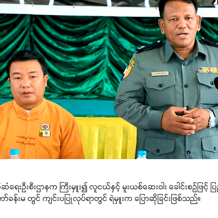
ဆက်ဆံရေးဦးစီးဌာနက ကြီးမှူး၍ လူငယ်နှင့် မူးယစ်ဆေးဝါး ခေါင်းစဉ်ဖြင့် 
ော်ခန်းမ တွင် ကျင်းပပြုလုပ်ရာတွင် ရဲမှူးက ပြောဆိုခြင်းဖြစ်သည်။