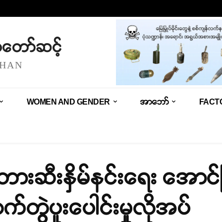
သံတော်ဆင့်
SHAN
WOMEN AND GENDER
အာဘော်
FACT
ားဆီးနှိမ်နင်းရေး အောင်
တွဲပူးပေါင်းမှုလိုအပ်