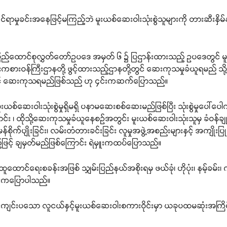
င်ရာမှုခင်းအနေဖြင့်မကြည့်ဘဲ မူးယစ်ဆေးဝါးသုံးစွဲသူများကို တားဆီးနှိ
ပြည်ထောင်စုလွှတ်တော်ဥပဒေ အမှတ် ၆ ၌ ပြဌာန်းထားသည့် ဥပဒေတွင် မူ
စားဝန်ကြီးဌာနတို့ ဖွင့်ထားသည့်ဌာနတို့တွင် ဆေးကုသမှုခံယူရမည် သို
င် ဆေးကုသရမည်ဖြစ်သည် ဟု ၄င်းကဆက်ပြောသည်။
 မူးယစ်ဆေးဝါးသုံးစွဲမှုရှိမရှိ ပနာမဆေးစစ်ဆေးမည်ဖြစ်ပြီး သုံးစွဲမှုပေါ်
း ၊ ထိုသို့ဆေးကုသမှုခံယူနေစဉ်အတွင်း မူးယစ်ဆေးဝါးသုံးသူမှ ခံဝန်ချ
်စိုက်ပျိုးခြင်း၊ လမ်းတံတားခင်းခြင်း လူမှုအဖွဲ့အစည်းများနှင့် အကျိုးပြ
ြင့် ချမှတ်မည်ဖြစ်ကြောင်း ရဲမှူးကထပ်ပြောသည်။
ောင်ရေးစခန်းအဖြစ် သျှမ်းပြည်နယ်အစိုးရမှ ဖယ်ခုံ၊ ဟိုပုံး၊ နမ့်ခမ်း၊ ကွတ်
မှူးကပြောပါသည်။
ဦးစီးကျင်းပသော လူငယ်နှင့်မူးယစ်ဆေးဝါးစကားဝိုင်းမှာ ယခုပထမဆုံးအကြ