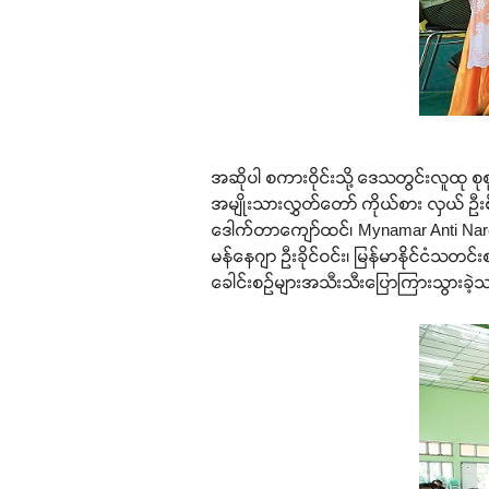
အဆိုပါ စကားဝိုင်းသို့ ဒေသတွင်းလူထု စုစုပ
အမျိုးသားလွှတ်တော် ကိုယ်စား လှယ် ဦးစို
ဒေါက်တာကျော်ထင်၊ Mynamar Anti Narc
မန်နေဂျာ ဦးခိုင်ဝင်း၊ မြန်မာနိုင်ငံသတ
ခေါင်းစဉ်များအသီးသီးပြောကြားသွားခဲ့