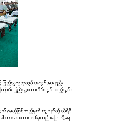
်ရာ၌ ပြည်သူလူထုတွင် အလွန်အားနည်း
ောင်း ပြည်သူ့စကားဝိုင်းတွင် ထည့်သွင်း
ရမယ့်ဖြစ်တည်မှုကို ကျနော်တို့ သိရှိဖို့
တဲ့ခါ ဘာသာစကားတစ်ခုတည်းပြောလို့မရ