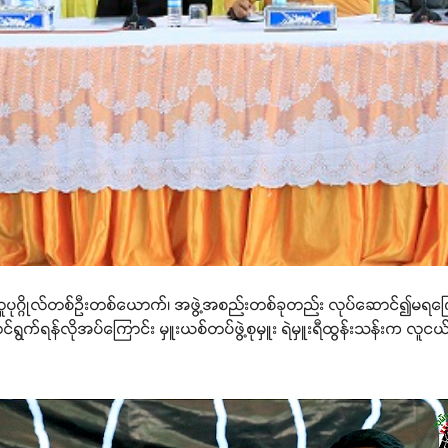
လူပုဂ္ဂိုလ်တစ်ဦးတစ်ယောက်၊ အဖွဲ့အစည်းတစ်ခုတည်း လုပ်ဆောင်၍မရကြောင
်ရွက်ရန်လိုအပ်ကြောင်း မှူးယစ်တပ်ဖွဲ့စုမှူး ရဲမှူးရီထွန်းသန်းက လူငယ်