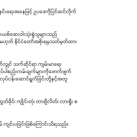
မ်နင်းရေးအနေဖြင့် ဥပဒေကိုပြင်ဆင်လိုက်
းယစ်ဆေးဝါးသုံးစွဲသူများသည်
့မဟုတ် နိုင်ငံတော်အစိုးရမှသတ်မှတ်ထား
ပေါက်လျှင် သက်ဆိုင်ရာ ကျမ်းမာရေး
ုပ်ပါစည်းကမ်းချက်များကိုဖောက်ဖျက်
ုလုပ်ငန်းဆောင်ရွက်ခြင်းတို့နှင့်အတူ
ခိုင်၊ ကျိုင်းတုံ၊ တာချီလိတ်၊ လားရှိုး စ
ိမ် ကျင်းပခြင်းဖြစ်ကြောင်းသိရသည်။