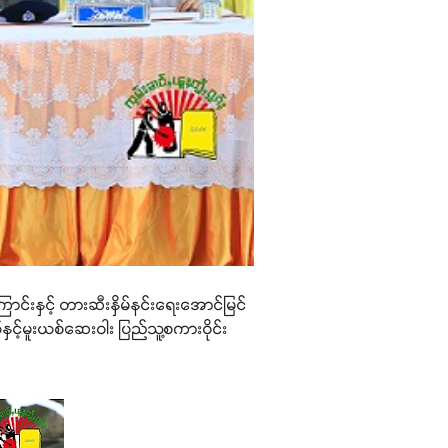
်းနှင့် တားဆီးနှိမ်နင်းရေးအောင်မြင်
နှင့်မူးယစ်ဆေးဝါး ပြည်သူ့စကားဝိုင်း