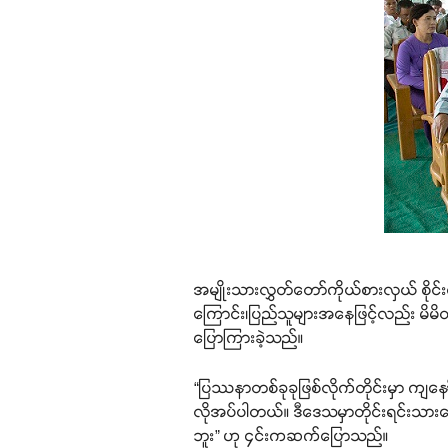
အမျိုးသားလွှတ်တော်ကိုယ်စားလှယ် စိုင
ကြောင်း၊ပြည်သူများအနေဖြင့်လည်း မိမိတိ
ပြောကြားခဲ့သည်။
“ပြဿနာတစ်ခုခုဖြစ်လိုက်တိုင်းမှာ ကျနော်တ
လိုအပ်ပါတယ်။ ဒီဒေသမှာတိုင်းရင်းသာ
ဘူး” ဟု ၄င်းကဆက်ပြောသည်။