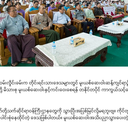
်းဝမ်းလှိုင်းခမ်းက တိုင်းရင်းသားဒေသများတွင် မူးယစ်ဆေးဝါးဆန့်ကျင
ု့ မိသားစု မူးယစ်ဆေးဝါးနှင့်ကင်းဝေးစေရန် တနိုင်တပိုင် ကာကွယ်သင့်ကြ
ို့သက်ဆိုင်ရာဝန်ကြီးဌာနတွေကို သွားပြီးအပြစ်မြင်လို့မရဘူးဗျ။ ကိုင်တွယ်
းပေါင်းစုံနေထိုင်တဲ့ ဒေသဖြစ်ပါတယ်။ မူးယစ်ဆေးဝါးအသိပညာသွားပေး