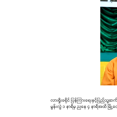
လားရှိုးခရိုင် ပြန်ကြားရေးနှင့်ပြည်သူ့
မွန်းလွဲ ၁ နာရီမှ ညနေ ၄ နာရီအထိ မြို့တ