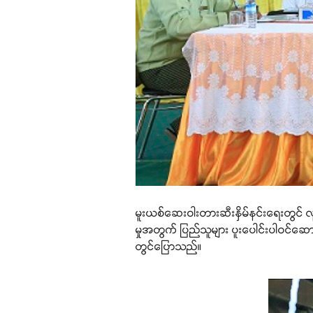
မူးယစ်ဆေးဝါးတားဆီးနှိမ်နင်းရေးတွင် 
မှုအတွက် ပြည်သူများ ပူးပေါင်းပါဝင်ဆောင
တွင်ပြောသည်။