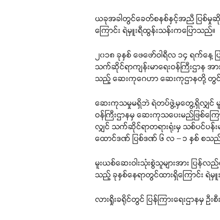
ယခုအခါတွင်ခေတ်စနစ်နှင့်အညီ ပြစ်မှုဆို
ကြောင်း ရဲမှူးရီထွန်းသန်းကပြောသည်။
၂၀၁၈ ခုနှစ် ဖေဖော်ဝါရီလ ၁၄ ရက်နေ့ 
သက်ဆိုင်ရာကျန်းမာရေးဝန်ကြီးဌာန အားက
သည့် ဆေးကုဂေဟာ ဆေးကုဌာနတို့ တွ
ဆေးကုသမှုမရှိဘဲ ရဲတပ်ဖွဲ့မှတွေ့ရှိလျှင်
ဝန်ကြီးဌာနမှ ဆေးကုသပေးမည်ဖြစ်ကြောင်
လျှင် သက်ဆိုင်ရာတရားရုံးမှ သစ်ပင်ပန်းမန
ထောင်ဒဏ် ပြစ်ဒဏ် ၆ လ – ၁ နှစ် စသည်ဖ
မူးယစ်ဆေးဝါးသုံးစွဲသူများအား ပြန်လည်ထူထ
သည့် ခုနှစ်နေရာတွင်ထားရှိကြောင်း ရဲ
လားရှိုးခရိုင်တွင် ပြန်ကြားရေးဌာနမှ 