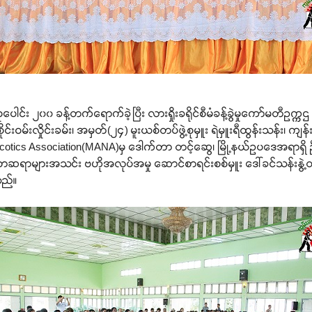
ေါင်း ၂၀၀ ခန့်တက်ရောက်ခဲ့ပြီး လားရှိုးခရိုင်စီမံခန့်ခွဲမှုကော်မတီဥက္ကဌ
င်းဝမ်းလှိုင်းခမ်း၊ အမှတ်(၂၄) မူးယစ်တပ်ဖွဲ့စုမှူး ရဲမှူးရီထွန်းသန်း၊ 
otics Association(MANA)မှ ဒေါက်တာ တင့်ဆွေ၊ မြို့နယ်ဥပဒေအရာရှိ
င်းစာဆရာများအသင်း ဗဟိုအလုပ်အမှု ဆောင်စာရင်းစစ်မှူး ဒေါ်ခင်သန်းနွဲ့
သည်။