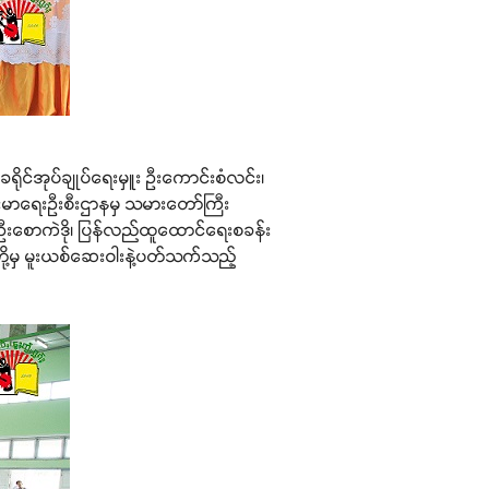
 ခရိုင်အုပ်ချုပ်ရေးမှူး ဦးကောင်းစံလင်း၊
ကျန်းမာရေးဦးစီးဌာနမှ သမားတော်ကြီး
 ဦးစောကဲဒို၊ ပြန်လည်ထူထောင်ရေးစခန်း
တို့မှ မူးယစ်ဆေးဝါးနဲ့ပတ်သက်သည့်