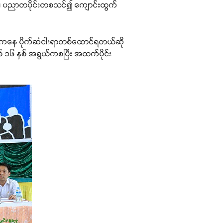
ူများ၊ ပညာတပိုင်းတစသင်၍ ကျောင်းထွက်
ှ အိမ်ကနေ ပိုက်ဆံငါးရာတစ်ထောင်ရတယ်ဆို
၁၆ နှစ် အရွယ်ကစပြီး အထက်ပိုင်း