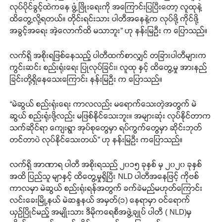
လုပ်ပိုင်ခွင့်ထဲကနေ ဖွံ့ဖြိုးရေးကို အကြောင်းပြပြီးတော့ လူထုနဲ့
ထိတွေ့လို့ရတယ်။ တိုင်းရင်းသား ပါတီအနေနဲ့က လုပ်ဖို့ ကိုင်ဖို့
အခွင့်အရေး အဲ့လောက်ထိ မသာဘူး” ဟု နန်းမြဦး က ပြောသည်။
လက်ရှိ အစိုးရဖြစ်နေသည့် ပါတီထက်စာလျှင် တခြားပါတီများက
ကွင်းဆင်း စည်းရုံးရေး ပြုလုပ်ခြင်း၊ လူထု နှင့် ထိတွေ့မှု အားနည်
ခြင်းတို့ရှိနေသေးကြောင်း နန်းမြဦး က ပြောသည်။
“မဲဆွယ် စည်းရုံးရေး ကာလလည်း မရောက်သေးတဲ့အတွက် မဲ
ဆွယ် စည်းရုံးဖို့လည်း မဖြစ်နိုင်သေးဘူး။ အများဆုံး လုပ်နိုင်တာက
သက်ဆိုင်ရာ ကျေးရွာ အုပ်စုတွေမှာ ရပ်ကွက်တွေမှာ ဆိုင်းဘုတ်
တင်တာပဲ လုပ်နိုင်သေးတယ်” ဟု နန်းမြဦး ကပြောသည်။
လက်ရှိ အာဏာရ ပါတီ အစိုးရသည် ၂၀၁၅ ခုနှစ် မှ ၂၀၂၀ ခုနှစ်
အထိ ပြည်သူ မျာနှင့် ထိတွေ့မှုရှိပြီး NLD ပါတီအနေဖြင့် ကိုဗစ်
ကာလမှာ မဲဆွယ် စည်းရုံးရန်အတွက် ခက်ခဲမည်မဟုတ်ကြောင်း
လင်းခေးမြို့နယ် မဲဆန္ဒနယ် အမှတ်(၁) နေရာမှာ ဝင်ရောက်
ယှဉ်ပြိုင်မည့် အမျိုးသား ဒီမိုကရေစီအဖွဲ့ချုပ် ပါတီ ( NLD)မှ