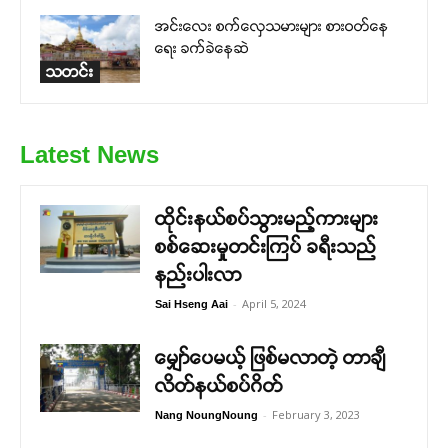
အင်းလေး စက်လှေသမားများ စားဝတ်နေ
ရေး ခက်ခဲနေဆဲ
သတင်း
Latest News
ထိုင်းနယ်စပ်သွားမည့်ကားများ
စစ်ဆေးမှုတင်းကြပ် ခရီးသည်
နည်းပါးလာ
-
April 5, 2024
Sai Hseng Aai
မျှော်ပေမယ့် ဖြစ်မလာတဲ့ တာချီ
လိတ်နယ်စပ်ဂိတ်
-
February 3, 2023
Nang NoungNoung