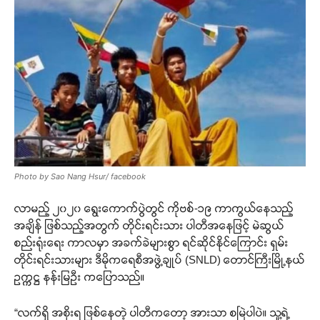
Photo by Sao Nang Hsur/ facebook
လာမည့် ၂၀၂၀ ရွေးကောက်ပွဲတွင် ကိုဗစ်-၁၉ ကာကွယ်နေသည့်
အချိန် ဖြစ်သည့်အတွက် တိုင်းရင်းသား ပါတီအနေဖြင့် မဲဆွယ်
စည်းရုံးရေး ကာလမှာ အခက်ခဲများစွာ ရင်ဆိုင်နိုင်ကြောင်း ရှမ်း
တိုင်းရင်းသားများ ဒီမိုကရေစီအဖွဲ့ချုပ် (SNLD) တောင်ကြီးမြို့နယ်
ဥက္ကဋ္ဌ နန်းမြဦး ကပြောသည်။
“လက်ရှိ အစိုးရ ဖြစ်နေတဲ့ ပါတီကတော့ အားသာ စမြဲပါပဲ။ သူ့ရဲ့