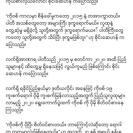
ကိုယ်စားလှယ်လောင်း စိုင်းဆေဟန် ကပြောသည်။
“ကိုဗစ် ကာလမှာ စိန်ခေါ်မှုကတော့ ၂၀၁၅ နဲ့ တအားကွာတယ်။
ပါတီ အသစ်တွေတော့ အများကြီး ဒုက္ခရောက်မယ်။ လူထုနဲ့
တွေ့ဆုံမှု မရှိခဲ့လို့ သူတို့အတွက် ဒုက္ခရောက်မယ။် ပါတီကြီးတွေ
ကတော့ သူတို့အတွက် သိပ်ပြီး ဒုက္ခမဖြစ်ဘူး” ဟု စိုင်းဆေဟန် က
ပြောသည်။
လက်ရှိအာဏာရ ပါတီသည် ၂၀၁၅ မှ စတင်ကာ ၂၀၂၀ အထိ ပြည်
သူများနှင့် ထိတွေ့မှု ရှိနေသဖြင့် လွယ်ကူမည် ဖြစ်ကြောင်း စိုင်း
ဆေဟန် ကပြောသည်။
လက်ရှိ ရခိုင်ပြည်နယ်မှာ ဒုတိယလိုင်း အနေဖြင့် ကိုဗစ်-၁၉
ကူးစက်ရောဂါ ပိုမို ကူးစက်မြန်လာသည့်အတွက် ပြည်သူလူထုများ
လာမည့် ၂၀၂၀ ရွေးကောက်ပွဲထက် ကိုဗစ် ကို ပိုမို စိတ်ဝင်စားနေ
ကြသည်။
“ကိုဗစ်ကို ပိုပြီး စိတ်ဝင်စားတယ်။ ဘာကြောင့်လဲဆိုတော့ ရောဂါ
က တကမ္ဘာ့လုံးဖြစ်နေတယ်။” ဟု အသက် ၂၇ နှစ် အရွယ် နန်းနု