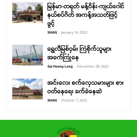
မြန်မာ-တရုတ် မန့်ဝိန်း-ကျယ်ဂေါင်
နယ်စပ်ဂိတ် အကန့်အသတ်ဖြင့်
ဖွင့်
-
January 14, 2023
SHAN
ရွှေလီမြစ်ဝှမ်း ကြံစိုက်သူများ
အခက်ကြုံနေ
-
December 28, 2022
Sai Hseng Leng
အင်းလေး စက်လှေသမားများ စား
ဝတ်နေရေး ခက်ခဲနေဆဲ
-
October 7, 2022
SHAN