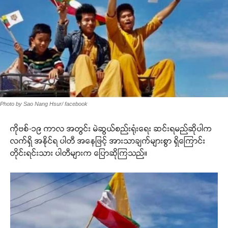
Photo by Sao Nang Hsur/ facebook
ကိုဗစ်-၁၉ ကာလ အတွင်း မဲဆွယ်စည်းရုံးရေး ဆင်းရမည်ဆိုပါက
လက်ရှိ အနိုင်ရ ပါတီ အနေဖြင့် အားသာချက်များစွာ ရှိကြောင်း
တိုင်းရင်းသား ပါတီများက ပြောဆိုကြသည်။