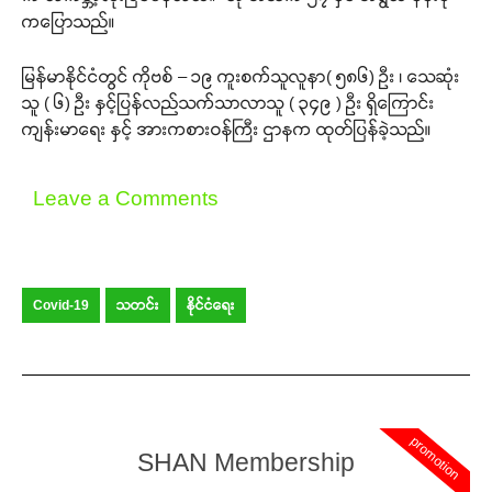
ကပြောသည်။
မြန်မာနိုင်ငံတွင် ကိုဗစ် – ၁၉ ကူးစက်သူလူနာ( ၅၈၆) ဦး ၊ သေဆုံး
Support SHAN
သူ ( ၆) ဦး နှင့်ပြန်လည်သက်သာလာသူ ( ၃၄၉ ) ဦး ရှိကြောင်း
ကျန်းမာရေး နှင့် အားကစားဝန်ကြီး ဌာနက ထုတ်ပြန်ခဲ့သည်။
Your support keeps our voice
strong. Join us today and help
create a future where every story is
Leave a Comments
heard, every voice counts, and
justice can thrive.
Donate Now
Covid-19
သတင်း
နိုင်ငံရေး
promotion
SHAN Membership