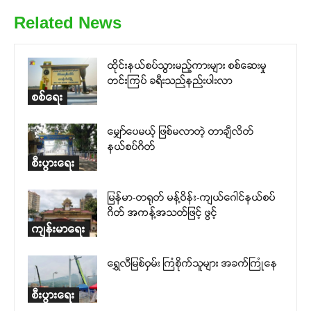
Related News
ထိုင်းနယ်စပ်သွားမည့်ကားများ စစ်ဆေးမှု
တင်းကြပ် ခရီးသည်နည်းပါးလာ
စစ်ရေး
မျှော်ပေမယ့် ဖြစ်မလာတဲ့ တာချီလိတ်
နယ်စပ်ဂိတ်
စီးပွားရေး
မြန်မာ-တရုတ် မန့်ဝိန်း-ကျယ်ဂေါင်နယ်စပ်
ဂိတ် အကန့်အသတ်ဖြင့် ဖွင့်
ကျန်းမာရေး
ရွှေလီမြစ်ဝှမ်း ကြံစိုက်သူများ အခက်ကြုံနေ
စီးပွားရေး