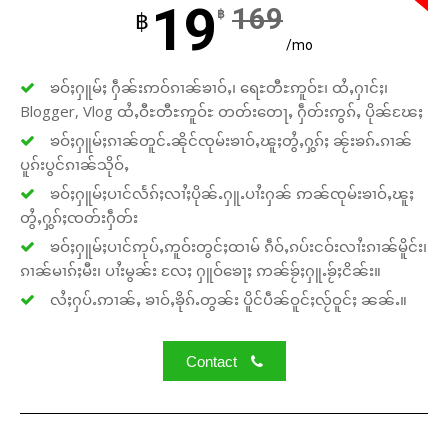
19
169
฿
฿
/mo
ၶဝ်ႈႁူမ်ႈ ႁဵၼ်းဢဝ်ၵၢၼ်ၶၢဝ်ႇ၊ ရေႊတီႊဢူဝ်ႊ၊ ထႆႇႁၢင်ႈ၊
Blogger, Vlog ထႆႇဝီႊတီႊဢူဝ်ႊ တတ်းတေႃႇ ႁဵတ်းဢွၵ်ႇ ပိုၼ်ၽႄႈ
ၶဝ်ႈႁူမ်ႈၵၢၼ်တူင်ႉၼိုင်ၸုမ်းၶၢဝ်ႇၽူႈတွႆႇႁွၵ်ႈ ၼႂ်းၶၵ်ႉၵၢၼ်
ပူၵ်းပွင်ၵၢၼ်သိုဝ်ႇ
ၶဝ်ႈႁူမ်ႈပၢင်လႅၵ်ႈလၢႆႈပိုၼ်ႉႁူႉပၢႆးႁၼ် ဢၼ်ၸုမ်းၶၢဝ်ႇၽူႈ
တွႆႇႁွၵ်ႈၸတ်းႁဵတ်း
ၶဝ်ႈႁူမ်ႈပၢင်ဢုပ်ႇဢူဝ်းတွင်ႈထၢမ် ၵဵဝ်ႇၵပ်းငဝ်းလၢႆးၵၢၼ်မိူင်း၊
ၵၢၼ်မၢၵ်ႈမီး၊ ပၢႆးမွၼ်း လႄႈ ႁူဝ်ၶေႃႈ ဢၼ်ၶႂ်ႈႁူႉၶႂ်ႈငိၼ်း။
လႆႈႁပ်ႉဢၢၼ်ႇ ၶၢဝ်ႇၶိုၵ်ႉတွၼ်း ပိူင်ပဵၼ်ဝူင်ႈလႂ်ဝူင်ႈ ၼၼ်ႉ။
Contact