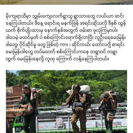
မိုးကျရာသီမှာ သျှမ်းကျေးလက်ရွာသူ ရွာသားတွေ လယ်ယာ ဆင်း
နေကြပါတယ်။ ဒီနေ့ ရောင်းရ မနက်ဖြန် အရင်းဆိုသလို ဒီနှစ် ထွန်
ယက် စိုက်ပျိုးထားမှ နောက်နှစ်အတွက် ဝမ်းစာ ဖူလုံကြမှာပါ။
ဒါပေမဲ့ မထင်မှတ် ပဲ စစ်ကြောင်းရောက်ရှိလာပြီး လူဦးရေမေးမြန်း
ဒါတွေ၊ ပိုင်ဆိုင်မှု တွေ ဖြစ်တဲ့ ကား ၊ ဆိုင်ကယ်၊ ထော်လဂျီ စာရင်း
မေးမြန်းဒါတွေ တပ်မတော် စစ်ကြောင်းကနေ တရွာဝင် တရွာ
ထွက် မေးမြန်းနေလို့ လူထု ကြောက် လန့်နေကြပါတယ်။