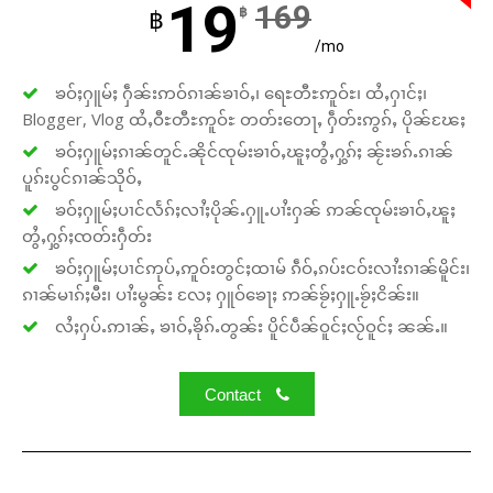
19
169
฿
฿
/mo
ၶဝ်ႈႁူမ်ႈ ႁဵၼ်းဢဝ်ၵၢၼ်ၶၢဝ်ႇ၊ ရေႊတီႊဢူဝ်ႊ၊ ထႆႇႁၢင်ႈ၊
Blogger, Vlog ထႆႇဝီႊတီႊဢူဝ်ႊ တတ်းတေႃႇ ႁဵတ်းဢွၵ်ႇ ပိုၼ်ၽႄႈ
ၶဝ်ႈႁူမ်ႈၵၢၼ်တူင်ႉၼိုင်ၸုမ်းၶၢဝ်ႇၽူႈတွႆႇႁွၵ်ႈ ၼႂ်းၶၵ်ႉၵၢၼ်
ပူၵ်းပွင်ၵၢၼ်သိုဝ်ႇ
ၶဝ်ႈႁူမ်ႈပၢင်လႅၵ်ႈလၢႆႈပိုၼ်ႉႁူႉပၢႆးႁၼ် ဢၼ်ၸုမ်းၶၢဝ်ႇၽူႈ
တွႆႇႁွၵ်ႈၸတ်းႁဵတ်း
ၶဝ်ႈႁူမ်ႈပၢင်ဢုပ်ႇဢူဝ်းတွင်ႈထၢမ် ၵဵဝ်ႇၵပ်းငဝ်းလၢႆးၵၢၼ်မိူင်း၊
ၵၢၼ်မၢၵ်ႈမီး၊ ပၢႆးမွၼ်း လႄႈ ႁူဝ်ၶေႃႈ ဢၼ်ၶႂ်ႈႁူႉၶႂ်ႈငိၼ်း။
လႆႈႁပ်ႉဢၢၼ်ႇ ၶၢဝ်ႇၶိုၵ်ႉတွၼ်း ပိူင်ပဵၼ်ဝူင်ႈလႂ်ဝူင်ႈ ၼၼ်ႉ။
Contact