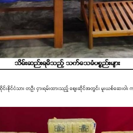
့နယ် ထိုင်းနိုင်ငံသား တဦး ငှားရမ်းထားသည့် ဈေးဆိုင်အတွင်း မူးယစ်ဆေးဝ