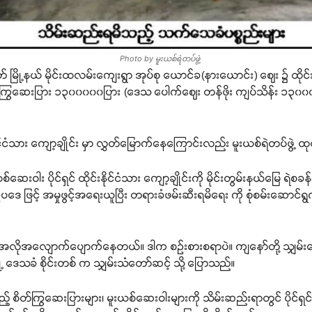
Photo by မူးယစ်ရဲတပ်ဖွဲ့
တ် မြို့နယ် မိုင်းထလမ်းကျေးရွာ အုပ်စု ယောင်ခ(နားယောင်း) ဈေး ၌ ထိုင်းန
ိတ်ကြွဆေးပြား ၁၃၀၀၀၀၀ပြား (ဒေသ ပေါက်ဈေး တန်ဖိုး ကျပ်သိန်း ၁၃၀၀၀
နိုင်ငံသား ကျော့ချိုင်း မှာ လွှတ်မြောက်နေကြောင်းလည်း မူးယစ်ရဲတပ်ဖွဲ
ါး ပိုင်ရှင် ထိုင်းနိုင်ငံသား ကျော့ချိုင်းကို မိုင်းတွမ်းနယ်မြေ ရဲစခန်
ဒေ ဖြင့် အမှုဖွင့်အရေးယူပြီး တရားခံဖမ်းဆီးရမိရေး ကို စုံစမ်းဆောင်
 အလိုအလျောက်ပျောက်နေတယ်။ ဒါက စဉ်းစားစရာပဲ။ ကျနော်တို့ သျှမ်းရှေ့
ြို့ ဒေသခံ စိုင်းတစ် က သျှမ်းသံတော်ဆင့် သို့ ပြောသည်။
ားသည့် စိတ်ကြွဆေးပြားများ၊ မူးယစ်ဆေးဝါးများကို သိမ်းဆည်းရာတွင် ပိုင်ရ