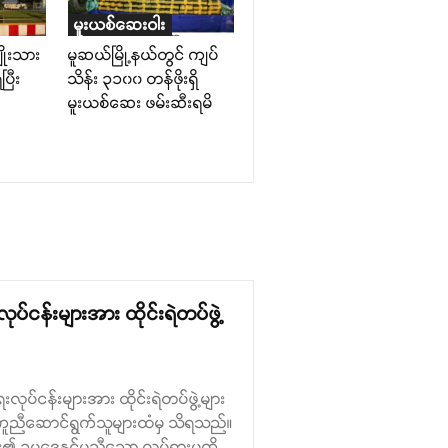
မူးယစ်ဆေးဝါး
ျိုးသား
မူဆယ်မြို့နယ်တွင် ကျပ်
ြီး
သိန်း ၃၁၀၀ တန်ဖိုးရှိ
မူးယစ်ဆေး ဖမ်းဆီးရမိ
ုပ်ငန်းများအား ထိုင်းရဲတပ်ဖွဲ့
ေးလုပ်ငန်းများအား ထိုင်းရဲတပ်ဖွဲ့များ
 ကူညီဆောင်ရွက်သူများထံမှ သိရသည်။
၏ ဥပဒေနှင့်မညီသော လှုပ်ရှားမှုကို