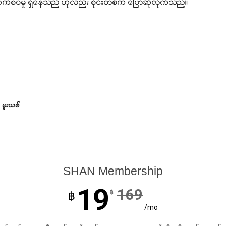
 ဆက်စပ်မှု ရှိနေသည် ဟုလည်း စိုင်းတစ်က ပြောဆိုလိုက်သည်။
မူးယစ်
SHAN Membership
19
169
฿
฿
/mo