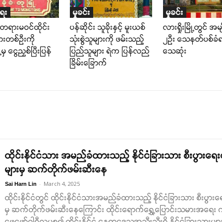
ရေး
မှုခင်း
မှုခင်း
ုံ တရားမဝင်ထိုင်း
ပန်ဆိုင်း သူခိုးနှင့် မူးယစ်
လားရှိုးမြို့တွင် အမ
သားတစ်ဦးကို
သုံးစွဲသူများကို ဖမ်းသည့်
၂ဦး သေနတ်ပစ်ခံရပ
့မှ ငွေညှစ်ပြီးပြန်
ပြည်သူများ ရဲက ပြန်လည်
သေဆုံး
ခြိမ်းခြောက်
ထိုင်းနိုင်ငံသား အမည်ခံထားသည့် နိုင်ငံခြားသား စီးပွားရေးလ
များမှ ဆက်တိုက်ဖမ်းဆီးနေ
-
March 4, 2025
Sai Harn Lin
ထိုင်းနိုင်ငံတွင် ထိုင်းနိုင်ငံသားအမည်ခံထားသည့် နိုင်ငံခြားသား စီးပွားရ
မှ ဆက်တိုက်ဖမ်းဆီးနေကြောင်း ထိုင်းရောက်ရွှေ့ပြောင်းသမားအရေး
ဖေဖော်ဝါရီလမှစ၍ ထိုင်းနိုင်ငံ နေရာဒေသအသီးသီးရှိ နိုင်ငံခြားသားများ