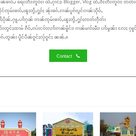
ၼ်ၶၢဝ်ႇ၊ ရေႊတီႊဢူဝ်ႊ၊ ထႆႇႁၢင်ႈ၊ Blogger, Vlog ထႆႇဝီႊတီႊဢူဝ်ႊ တတ်း
်ၸုမ်းၶၢဝ်ႇၽူႈတွႆႇႁွၵ်ႈ ၼႂ်းၶၵ်ႉၵၢၼ်ပူၵ်းပွင်ၵၢၼ်သိုဝ်ႇ
ႆႈပိုၼ်ႉႁူႉပၢႆးႁၼ် ဢၼ်ၸုမ်းၶၢဝ်ႇၽူႈတွႆႇႁွၵ်ႈၸတ်းႁဵတ်း
်းတွင်ႈထၢမ် ၵဵဝ်ႇၵပ်းငဝ်းလၢႆးၵၢၼ်မိူင်း၊ ၵၢၼ်မၢၵ်ႈမီး၊ ပၢႆးမွၼ်း လႄႈ ႁူဝ
်ႉတွၼ်း ပိူင်ပဵၼ်ဝူင်ႈလႂ်ဝူင်ႈ ၼၼ်ႉ။
Contact