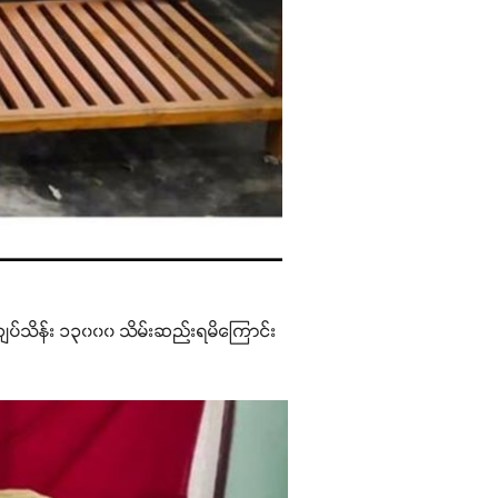
ါး ကျပ်သိန်း ၁၃၀၀၀ သိမ်းဆည်းရမိကြောင်း