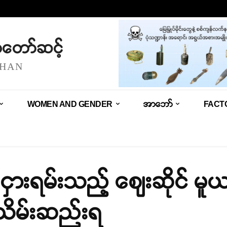
သံတော်ဆင့်
SHAN
WOMEN AND GENDER
အာဘော်
FACT
ား ငှားရမ်းသည့် ဈေးဆိုင် 
သိမ်းဆည်းရ