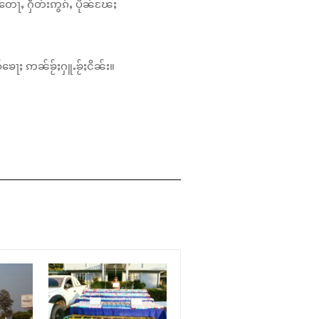
တေႃႇ ႁဵတ်းဢွၵ်ႇ ပိုၼ်ၽႄႈ
်ၶေႃႈ ဢၼ်ၶႂ်ႈႁူႉၶႂ်ႈငိၼ်း။