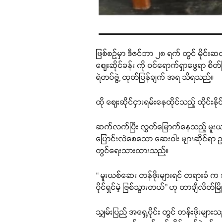
ဖြစ်စဉ်မှာ ဒီဇင်ဘာ ၂၈ ရက် တွင် မိုင်းဆ
ဈေးဆိုင်ခန်း ကို ဝင်ရောက်ရှာဖွေရာ စ
ရဲတပ်ဖွဲ့ ထုတ်ပြန်ချက် အရ သိရသည်။
ထို ဈေးဆိုင်ငှားရမ်းနေထိုင်သည့် ထိုင်း
ဆက်လက်ပြီး လွှတ်မြောက်နေသည့် မူးယစ်ဆေးဝ
ပြောင်းလဲစေသော ဆေးဝါး များဆိုင်ရာ ဥပ
တွင်ရေးသားထားသည်။
“ မူးယစ်ဆေး တန်ဖိုးများရင် တရားခံ က
ပိုင်ရှင်မဲ့ ဖြစ်သွားတယ်” ဟု တာချီလိတ်မ
သျှမ်းပြည် အရှေ့ပိုင်း တွင် တန်းဖိုးမျ