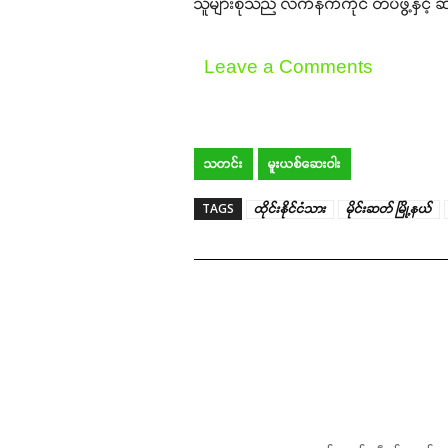
သူများစုသည် လက်နက်ကိုင် တပ်ဖွဲ့နှင့်
Leave a Comments
သတင်း
မူးယစ်ဆေးဝါး
TAGS
ထိုင်းနိုင်ငံသား
မိုင်းဆတ် မြို့နယ်