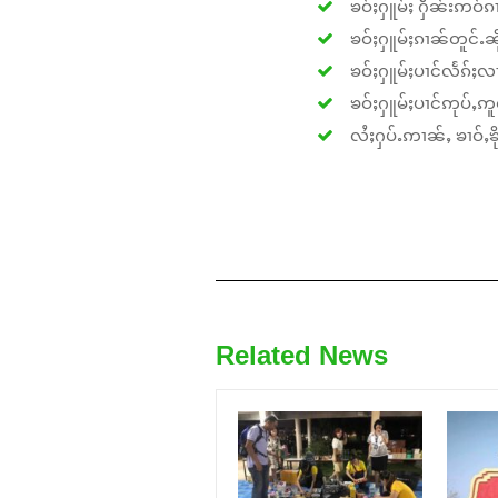
ၶဝ်ႈႁူမ်ႈ ႁဵၼ်းဢဝ်ၵၢ
ၶဝ်ႈႁူမ်ႈၵၢၼ်တူင်ႉၼိုင
ၶဝ်ႈႁူမ်ႈပၢင်လႅၵ်ႈလၢ
ၶဝ်ႈႁူမ်ႈပၢင်ဢုပ်ႇဢူဝ
လႆႈႁပ်ႉဢၢၼ်ႇ ၶၢဝ်ႇၶိုၵ
Related News