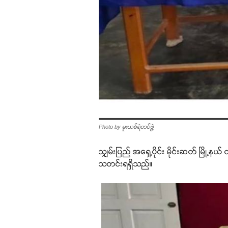
Photo by မူးယစ်ရဲတပ်ဖွဲ့
သျှမ်းပြည် အရှေ့ပိုင်း မိုင်းဆတ် မြို
သတင်းရရှိသည်။