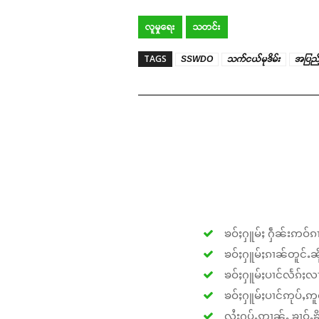
လူမှုရေး
သတင်း
TAGS
SSWDO
သက်ငယ်မုဒိမ်း
အပြည်ပ
ၶဝ်ႈႁူမ်ႈ ႁဵၼ်းဢဝ်ၵၢ
ၶဝ်ႈႁူမ်ႈၵၢၼ်တူင်ႉၼိုင
ၶဝ်ႈႁူမ်ႈပၢင်လႅၵ်ႈလၢ
ၶဝ်ႈႁူမ်ႈပၢင်ဢုပ်ႇဢူဝ
လႆႈႁပ်ႉဢၢၼ်ႇ ၶၢဝ်ႇၶိုၵ