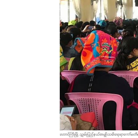
တောင်ကြီးမြို့ သျှမ်းပြည်နယ်အမျိုးသမီးရေးရာကော်မတ