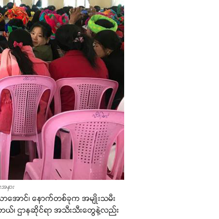
်းအနား
်း လာအောင်၊ နောက်တစ်ခုက အမျိုးသမီး
င်တယ်၊ ဌာနဆိုင်ရာ အသီးသီးတွေနဲ့လည်း