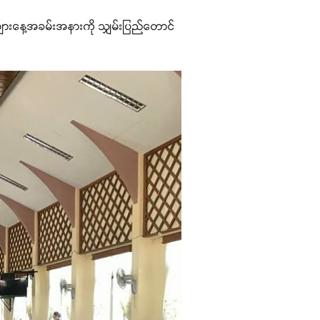
များနေ့အခမ်းအနားကို သျှမ်းပြည်တောင်