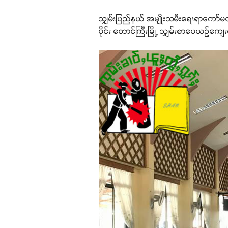
သျှမ်းပြည်နယ် အမျိုးသမီးရေးရာကော်မတ
ပိုင်း တောင်ကြီးမြို့ သျှမ်းစာပေယဉ်ကျေး