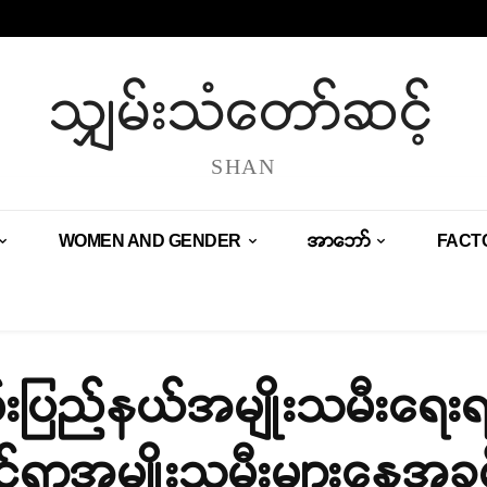
သျှမ်းသံတော်ဆင့်
SHAN
WOMEN AND GENDER
အာဘော်
FACT
မ်းပြည်နယ်အမျိုးသမီးရေ
င်ရာအမျိုးသမီးများနေ့အခ