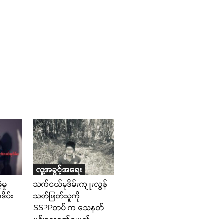
လူ့အခွင့်အရေး
မှု
သက်ငယ်မုဒိမ်းကျူးလွန်
ိမ်း
သတ်ဖြတ်သူကို
SSPPတပ် က သေနတ်