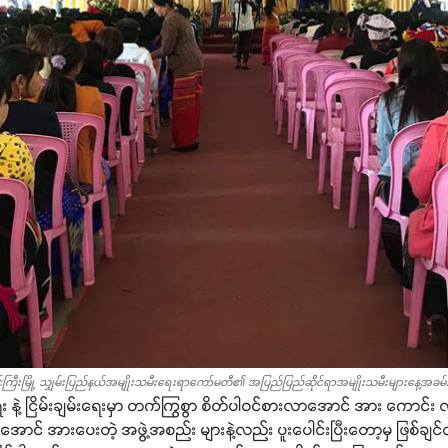
ကြီးမြို့ သျှမ်းပြည်နယ်အမျိုးသမီးရေးရာကော်မတီ၏ အပြည်ပြည်ဆိုင်ရာအမျိုးသမီးများနေ့အခမ
Support SHAN
ရေး နဲ့ ငြိမ်းချမ်းရေးမှာ တက်ကြွစွာ စိတ်ပါဝင်စားလာအောင် အား ကောင
ောင် အားပေးတဲ့ အဖွဲ့အစည်း များနဲ့လည်း ပူးပေါင်းပြီးတော့မှ ဖြစ်ချ