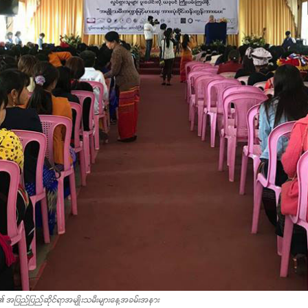
ီ၏ အပြည်ပြည်ဆိုင်ရာအမျိုးသမီးများနေ့အခမ်းအနား