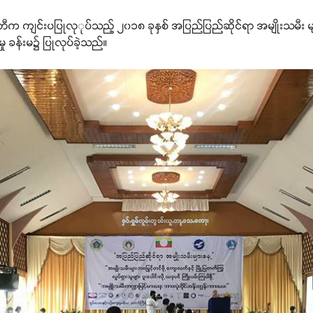
ီက ကျင်းပပြုလုုပ်သည့် ၂၀၁၈ ခုနှစ် အပြည်ပြည်ဆိုင်ရာ အမျိုးသမီး 
မှု ခန်းမ၌ ပြုလုပ်ခဲ့သည်။