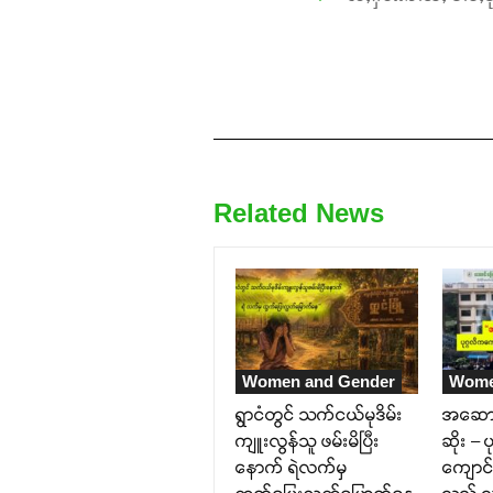
Related News
Women and Gender
Wome
ရွာငံတွင် သက်ငယ်မုဒိမ်း
အဆောင
ကျူးလွန်သူ ဖမ်းမိပြီး
ဆိုး – 
နောက် ရဲလက်မှ
ကျောင်