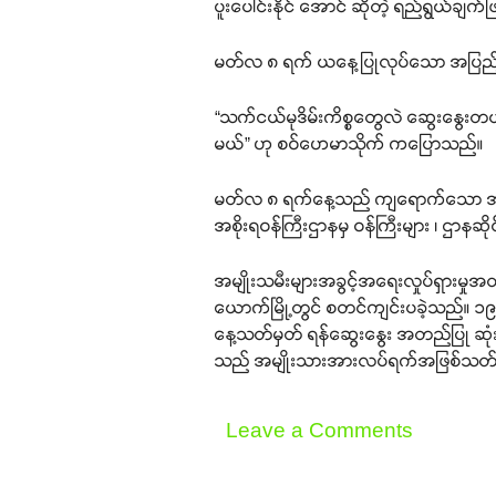
ပူးပေါင်းနိုင် အောင် ဆိုတဲ့ ရည်ရွယ်
မတ်လ ၈ ရက် ယနေ့ပြုလုပ်သော အပြည်ပြည်
“သက်ငယ်မုဒိမ်းကိစ္စတွေလဲ ဆွေးနွေးတ
မယ်” ဟု စဝ်ဟေမာသိုက် ကပြောသည်။
မတ်လ ၈ ရက်နေ့သည် ကျရောက်သော အပြည်ပ
အစိုးရဝန်ကြီးဌာနမှ ဝန်ကြီးများ ၊ ဌာနဆ
အမျိုးသမီးများအခွင့်အရေးလှုပ်ရှားမှု
ယောက်မြို့တွင် စတင်ကျင်းပခဲ့သည်။ ၁
နေ့သတ်မှတ် ရန်ဆွေးနွေး အတည်ပြု ဆုံးဖြ
သည် အမျိုးသားအားလပ်ရက်အဖြစ်သတ်မ
Leave a Comments