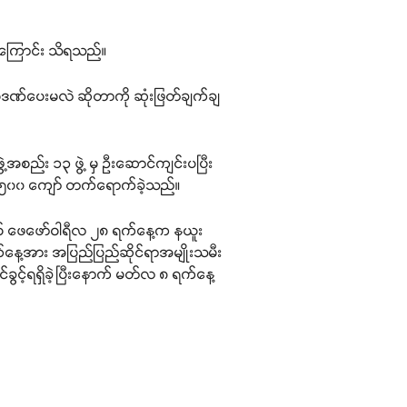
ေးကြောင်း သိရသည်။
ဒဏ်ပေးမလဲ ဆိုတာကို ဆုံးဖြတ်ချက်ချ
စည်း ၁၃ ဖွဲ့ မှ ဦးဆောင်ကျင်းပပြီး
သမီး ၅၀၀ ကျော် တက်ရောက်ခဲ့သည်။
နှစ် ဖေဖော်ဝါရီလ ၂၈ ရက်နေ့က နယူး
်နေ့အား အပြည်ပြည်ဆိုင်ရာအမျိုးသမီး
်ခွင့်ရရှိခဲ့ပြီးနောက် မတ်လ ၈ ရက်နေ့