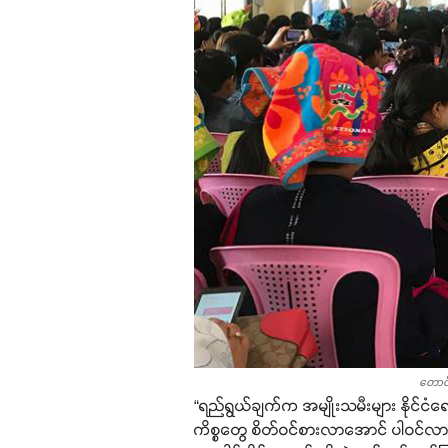
တောင်
“ရည်ရွယ်ချက်က အမျိုးသမီးများ နိုင်ငံ
ကိစ္စတွေ စိတ်ဝင်စားလာအောင် ပါဝင်လာအ