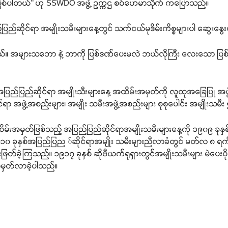
ချက်ဖြစ်ပါတယ်” ဟု SSWDO အဖွဲ့ ဥက္ကဌ စဝ်ဟေမာသိုက် ကပြောသည်။
Your support keeps our voice strong. Join us today and help create
a future where every story is heard, every voice counts, and justice
ဆိုင်ရာ အမျိုးသမီးများနေ့တွင် သက်ငယ်မုဒိမ်းကိစ္စများပါ ဆွေးနွ
can thrive.
ယ်။ အများသဘော နဲ့ ဘာကို ပြစ်ဒဏ်ပေးမလဲ ဘယ်လိုကြီး လေးသော ပြစ်
Donate Now
ြည်ဆိုင်ရာ အမျိုးသီးများနေ့ အထိမ်းအမှတ်ကို လူထုအခြေပြု အဖွဲ့အ
ိုင်ရာ အဖွဲ့အစည်းများ၊ အမျိုး သမီးအဖွဲ့အစည်းများ စုစုပေါင်း အမျိုး
အထိမ်းအမှတ်ဖြစ်သည့် အပြည်ပြည်ဆိုင်ရာအမျိုးသမီးများနေ့ကို ၁၉၀၉ ခု
၉၁၀ ခုနှစ်အပြည်ပြည ်ဆိုင်ရာအမျိုး သမီးများညီလာခံတွင် မတ်လ ၈ ရက
တ်ခဲ့ကြသည်။ ၁၉၁၇ ခုနှစ် ဆိုဗီယက်ရုရှားတွင်အမျိုးသမီးများ မဲပေးပိုင
ှတ်လာခဲ့ပါသည်။