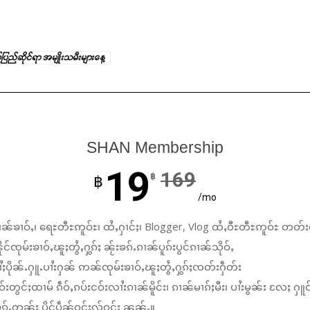
ြည်ဆိုင်ရာ အမျိုးသမီးများနေ့
SHAN Membership
19
169
฿
฿
/mo
ၼ်ၶၢဝ်ႇ၊ ရေႊတီႊဢူဝ်ႊ၊ ထႆႇႁၢင်ႈ၊ Blogger, Vlog ထႆႇဝီႊတီႊဢူဝ်ႊ တတ်း
်ၸုမ်းၶၢဝ်ႇၽူႈတွႆႇႁွၵ်ႈ ၼႂ်းၶၵ်ႉၵၢၼ်ပူၵ်းပွင်ၵၢၼ်သိုဝ်ႇ
ႆႈပိုၼ်ႉႁူႉပၢႆးႁၼ် ဢၼ်ၸုမ်းၶၢဝ်ႇၽူႈတွႆႇႁွၵ်ႈၸတ်းႁဵတ်း
်းတွင်ႈထၢမ် ၵဵဝ်ႇၵပ်းငဝ်းလၢႆးၵၢၼ်မိူင်း၊ ၵၢၼ်မၢၵ်ႈမီး၊ ပၢႆးမွၼ်း လႄႈ ႁူဝ
်ႉတွၼ်း ပိူင်ပဵၼ်ဝူင်ႈလႂ်ဝူင်ႈ ၼၼ်ႉ။