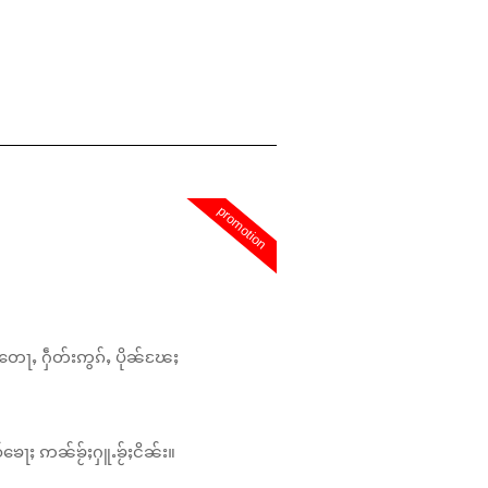
promotion
တေႃႇ ႁဵတ်းဢွၵ်ႇ ပိုၼ်ၽႄႈ
်ၶေႃႈ ဢၼ်ၶႂ်ႈႁူႉၶႂ်ႈငိၼ်း။