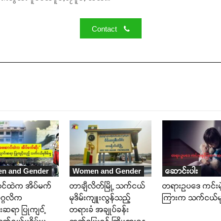
Contact
n and Gender
Women and Gender
ဆောင်းပါး
်ထဲက အိပ်မက်
တာချီလိတ်မြို့ သက်ငယ်
တရားဥပဒေ ကင်းမဲ့
ပုဂ္ဂလိက
မုဒိမ်းကျူးလွန်သည့်
ကြားက သက်ငယ်မုဒ
းဆရာ ပြုကျင့်
တရားခံ အချုပ်ခန်း